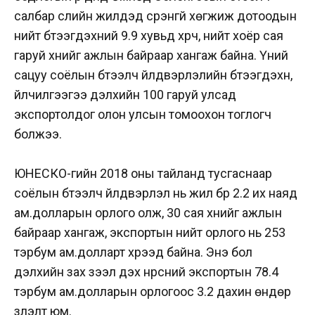
салбар сүүлийн жилүүдэд үсрэнгүй хөгжиж дотоодын
нийт бүтээгдэхүүний 9.9 хувьд хүрч, нийт хоёр сая
гаруй хүнийг ажлын байраар хангаж байна. Үүний
сацуу соёлын бүтээлч үйлдвэрлэлийн бүтээгдэхүүн,
үйлчилгээгээ дэлхийн 100 гаруй улсад
экспортолдог олон улсын томоохон тоглогч
болжээ.
ЮНЕСКО-гийн 2018 оны тайланд тусгаснаар
соёлын бүтээлч үйлдвэрлэл нь жил бүр 2.2 их наяд
ам.долларын орлого олж, 30 сая хүнийг ажлын
байраар хангаж, экспортын нийт орлого нь 253
тэрбум ам.долларт хүрээд байна. Энэ бол
дэлхийн зах зээл дэх нүүрсний экспортын 78.4
тэрбум ам.долларын орлогоос 3.2 дахин өндөр
үзүүлэлт юм.