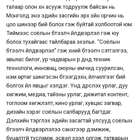
талаар олон хүн асууж тодруулж байсан нь
Монголд энэ эдийн засгийн эрх зүйн орчин нь
цоо шинээр бий болох гэж буйтай холбоотой юм.
Тиймээс соёлын бүтээлч үйлдвэрлэл гэж юу
болох тухайгаас тайлбараа эхэлье. “Соёлын
бүтээлч үйлдвэрлэл” гэж хүний бүтээлч сэтгэлгээ,
авьяас билэг, ур чадварын үр дүнд техник
технологи, инновац, оюуны өмчид суурилсан,
нэмүү өртөг шингэсэн бүтээгдэхүүн, үйлчилгээг бий
болгох үйл явцыг хэлдэг. Үүнд дүрслэх урлаг, дуу
хөгжим, медиа, тайзны урлаг, дижитал контент,
тоглоом хөгжүүлэлт, кино урлаг, хувцас загвар,
дизайн зэрэг соёлын салбарууд багтдаг.
Дэлхийн тэргүүлэх эдийн засагтай улсууд соёлын
бүтээлч үйлдвэрлэлээ санхүүгээр дэмжиж,
буцалтгүй тусламж, эсвэл зээл олгож, татварын