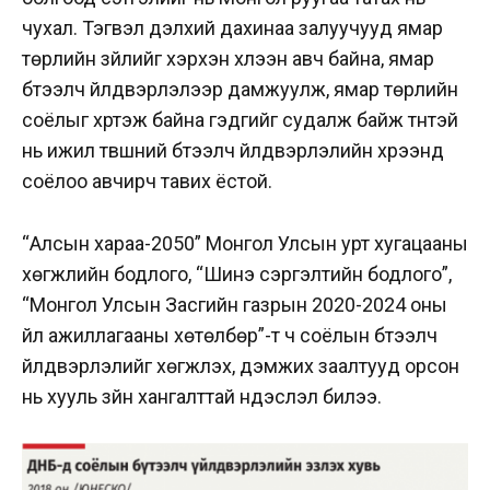
чухал. Тэгвэл дэлхий дахинаа залуучууд ямар
төрлийн зүйлийг хэрхэн хүлээн авч байна, ямар
бүтээлч үйлдвэрлэлээр дамжуулж, ямар төрлийн
соёлыг хүртэж байна гэдгийг судалж байж түүнтэй
нь ижил түвшний бүтээлч үйлдвэрлэлийн хүрээнд
соёлоо авчирч тавих ёстой.
“Алсын хараа-2050” Монгол Улсын урт хугацааны
хөгжлийн бодлого, “Шинэ сэргэлтийн бодлого”,
“Монгол Улсын Засгийн газрын 2020-2024 оны
үйл ажиллагааны хөтөлбөр”-т ч соёлын бүтээлч
үйлдвэрлэлийг хөгжүүлэх, дэмжих заалтууд орсон
нь хууль зүйн хангалттай үндэслэл билээ.