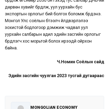
бүрдүүлж өгснөөр 2030 он гэхэд тус салбар ДНБ-ий
дөрвөн хувийг бүрдүүлж, уул уурхайн бус
экспортын орлогыг бий болгох боломж бүрдэнэ.
Монгол Улс соёлын бүтээлч үйлдвэрлэлээ
зохистой бодлогоор дэмжиж чадвал уул
уурхайн салбарын адил эдийн засгийн орлогыг
бүрдүүлэгч хос морьтой болох ирээдүй ойрхон
байна.
Ч.Номин Соёлын сайд
Эдийн засгийн чуулган 2023 тусгай дугаараас
MONGOLIAN ECONOMY