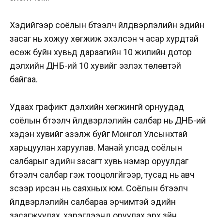
Хэдийгээр соёлын бүтээлч үйлдвэрлэлийн эдийн
засаг нь хожуу хөгжиж эхэлсэн ч асар хурдтай
өсөж буйн хувьд дараагийн 10 жилийн дотор
дэлхийн ДНБ-ий 10 хувийг эзлэх төлөвтэй
байгаа.
Удаах графикт дэлхийн хөгжингүй орнуудад
соёлын бүтээлч үйлдвэрлэлийн салбар нь ДНБ-ий
хэдэн хувийг эзэлж буйг Монгол Улсынхтай
харьцуулан харуулав. Манай улсад соёлын
салбарыг эдийн засагт хувь нэмэр оруулдаг
бүтээлч салбар гэж тооцолгүйгээр, тусад нь авч
үзсээр ирсэн нь саяхных юм. Соёлын бүтээлч
үйлдвэрлэлийн салбараа эрчимтэй эдийн
засагжуулах, хэрэглээнд оруулах эрх зүйн