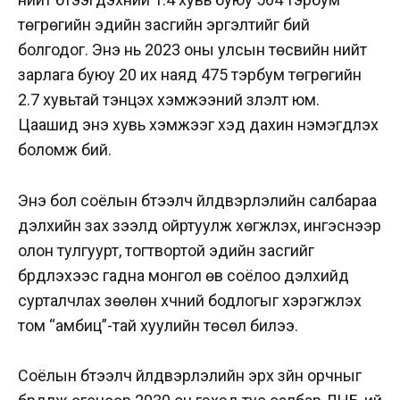
төгрөгийн эдийн засгийн эргэлтийг бий
болгодог. Энэ нь 2023 оны улсын төсвийн нийт
зарлага буюу 20 их наяд 475 тэрбум төгрөгийн
2.7 хувьтай тэнцэх хэмжээний үзүүлэлт юм.
Цаашид энэ хувь хэмжээг хэд дахин нэмэгдүүлэх
боломж бий.
Энэ бол соёлын бүтээлч үйлдвэрлэлийн салбараа
дэлхийн зах зээлд ойртуулж хөгжүүлэх, ингэснээр
олон тулгуурт, тогтвортой эдийн засгийг
бүрдүүлэхээс гадна монгол өв соёлоо дэлхийд
сурталчлах зөөлөн хүчний бодлогыг хэрэгжүүлэх
том “амбиц”-тай хуулийн төсөл билээ.
Соёлын бүтээлч үйлдвэрлэлийн эрх зүйн орчныг