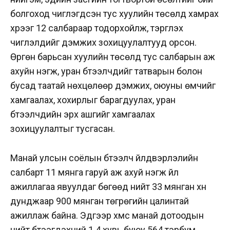
болгоход чиглэгдсэн тус хуулийн төсөлд хамрах
хүрээг 12 салбараар тодорхойлж, тэргүүлэх
чиглэлүүдийг дэмжих зохицуулалтууд орсон.
Өргөн барьсан хуулийн төсөлд тус салбарын аж
ахуйн нэгж, уран бүтээлчдийг татварын болон
бусад таатай нөхцөлөөр дэмжих, оюуны өмчийг
хамгаалах, хохирлыг барагдуулах, уран
бүтээлчдийн эрх ашгийг хамгаалах
зохицуулалтыг тусгасан.
Манай улсын соёлын бүтээлч үйлдвэрлэлийн
салбарт 11 мянга гаруй аж ахуй нэгж үйл
ажиллагаа явуулдаг бөгөөд нийт 33 мянган хүн
дунджаар 900 мянган төгрөгийн цалинтай
ажиллаж байна. Эдгээр хүмүүс манай дотоодын
нийт бүтээгдэхүүний 1.4 хувь буюу 564 тэрбум