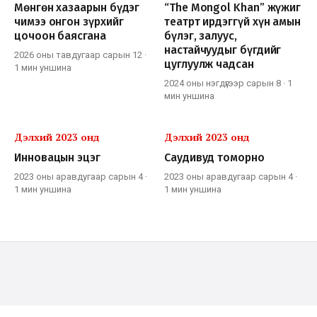
Мөнгөн хазаарын бүдэг
“The Mongol Khan” жүжиг
чимээ онгон зүрхийг
театрт ирдэггүй хүн амын
цочоон баясгана
бүлэг, залуус,
настайчуудыг бүгдийг
2026 оны тавдугаар сарын 12
·
цуглуулж чадсан
1 мин
уншина
2024 оны нэгдүгээр сарын 8
·
1
мин
уншина
Дэлхий 2023 онд
Дэлхий 2023 онд
Инновацын эцэг
Саудивуд томорно
2023 оны аравдугаар сарын 4
·
2023 оны аравдугаар сарын 4
·
1 мин
уншина
1 мин
уншина