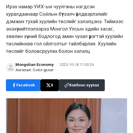
Ирэх намар УИХ-ын чуулганы нэгдсэн
хуралдаанаар Соёлын бүтээлч үйлдвэрлэлийг
дэмжих тухай хуулийн төслийг хэлэлцэнэ. Тиймээс
энэхүү нийтлэлээрээ Монгол Улсын эдийн засаг,
зөөлөн хүчний бодлогод амин чухал үүрэгтэй хуулийн
төслийнхөө гол ойлголтыг тайлбарлая. Хуулийн
төслийг боловсруулах болон хэлэлц
Mongolian Economy
·
2023-10-18 11:00:26
·
Ангилал
:
Соёл урлаг
Facebook
X
Холбоос хуулах