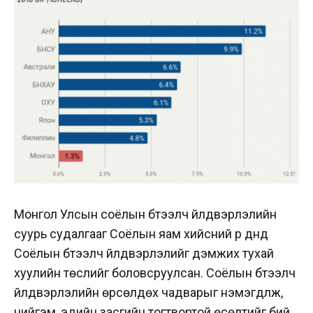
Монгол Улсын соёлын бүтээлч үйлдвэрлэлийн
суурь судалгааг Соёлын яам хийсний үр дүнд
Соёлын бүтээлч үйлдвэрлэлийг дэмжих тухай
хуулийн төслийг боловсруулсан. Соёлын бүтээлч
үйлдвэрлэлийн өрсөлдөх чадварыг нэмэгдүүлж,
нийгэм, эдийн засгийн тогтвортой өсөлтийг бий