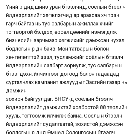
Үүний үр дүнд шинэ уран бүтээлчид, соёлын бүтээлч
үйлдвэрлэлийг хөгжүүлэгчид ар араасаа хүч түрэн
гарч байгаа нь тус салбарын ажиллах хүчийг
тогтвортой бэлдэх, өрсөлдөөнийг нэмэгдүүлж
бизнесийн зарчмаар хөгжихийг дэмжсэн чухал
бодлогын үр дүн байв. Мөн татварын болон
хөнгөлөлттэй зээл, тусламжийг соёлын бүтээлч
үйлдвэрлэлийн салбарт зориулж, тус салбарын
бүтээгдэхүүн, үйлчилгээг дотоод болон гадаадад
сурталчлах кампанит ажлуудыг Засгийн газар нь
дэмжин
зохион байгуулдаг. БНСУ-д соёлын бүтээлч
үйлдвэрлэлийг дэмжихтэй холбоотой 88 төрлийн
хууль, тогтоомж үйлчилж байна. Соёлын бүтээлч
үйлдвэрлэлийг судалгаатай, зохистой дэмжсэн
бодлогын үр дүнд Өмнөд Солонгосын бүтээлч