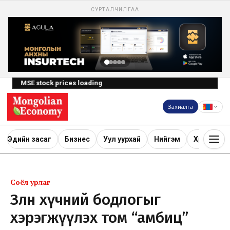
СУРТАЛЧИЛГАА
MSE stock prices loading
Захиалга
Эдийн засаг
Бизнес
Уул уурхай
Нийгэм
Хөрөнгө ору
Соёл урлаг
Зөөлөн хүчний бодлогыг
хэрэгжүүлэх том “амбиц”