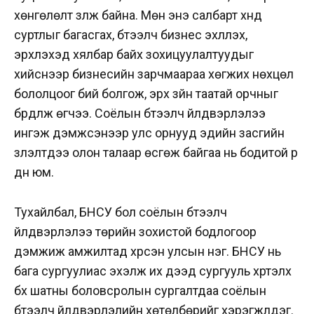
хөнгөлөлт үзүүлж байна. Мөн энэ салбарт хүнд
суртлыг багасгах, бүтээлч бизнес эхлүүлэх,
эрхлэхэд хялбар байх зохицуулалтуудыг
хийснээр бизнесийн зарчмаараа хөгжих нөхцөл
бололцоог бий болгож, эрх зүйн таатай орчныг
бүрдүүлж өгчээ. Соёлын бүтээлч үйлдвэрлэлээ
ингэж дэмжсэнээр улс орнууд эдийн засгийн
үзүүлэлтүүдээ олон талаар өсгөж байгаа нь бодитой үр
дүн юм.
Тухайлбал, БНСУ бол соёлын бүтээлч
үйлдвэрлэлээ төрийн зохистой бодлогоор
дэмжиж амжилтад хүрсэн улсын нэг. БНСУ нь
бага сургуулиас эхэлж их дээд сургууль хүртэлх
бүх шатны боловсролын сургалтдаа соёлын
бүтээлч үйлдвэрлэлийн хөтөлбөрийг хэрэгжүүлдэг.