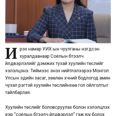
И
рэх намар УИХ-ын чуулганы нэгдсэн
хуралдаанаар Соёлын бүтээлч
үйлдвэрлэлийг дэмжих тухай хуулийн төслийг
хэлэлцэнэ. Тиймээс энэхүү нийтлэлээрээ Монгол
Улсын эдийн засаг, зөөлөн хүчний бодлогод амин
чухал үүрэгтэй хуулийн төслийнхөө гол ойлголтыг
тайлбарлая.
Хуулийн төслийг боловсруулах болон хэлэлцүүлэх
үеэр “соёлын бүтээлч үйлдвэрлэл” гэж юу болох