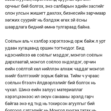
орчныг бий болгох, энэ салбарын эдийн засгийг
олон улсын жишигт дөхүүлэх, бизнесийн зарчмаар
хөгжих суурийг нь бэлдэж өгөх зүй ёсны
шаардлага бидний өмнө тулгараад байна.
Соёлын аль ч хэлбэр хэрэглээнд орж байж л урт
удаан хугацаанд оршин тогтнодог. Бид
үндэснийхээ өв соёлыг мэддэг, монгол соёлын
дархлаатай, монгол соёлоо хүндэлдэг, орчин
үеийн соёлтой хөл нийлүүлэн алхаж чаддаг монгол
хүнийг бэлтгэхийг зорьж байгаа. Тийм ч учраас
соёлын бүтээлч үйлдвэрлэлийг бий болгох нь
чухал. Шинэ үеийн залуус материаллаг
хэрэгцээнээс илүү оюун санааны эрэлд гарч
байгаа энэ үед түүнд нь тохирсон агуулгыг бий
болгоод сэтгэлийг нь Монгол руугаа татах нь