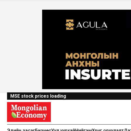
MSE stock prices loading
Эдийн засаг
Бизнес
Уул уурхай
Нийгэм
Хөрөнгө оруулалт
Да