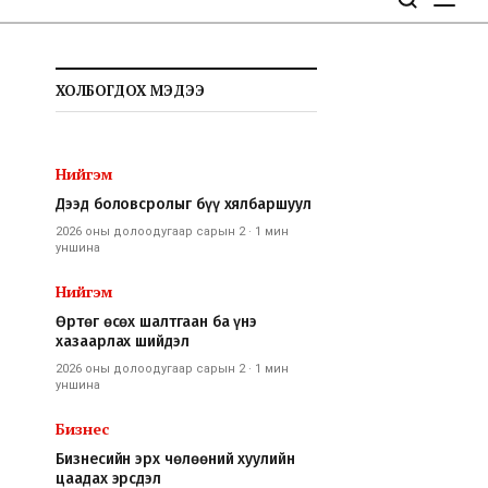
ХОЛБОГДОХ МЭДЭЭ
Нийгэм
Дээд боловсролыг бүү хялбаршуул
2026 оны долоодугаар сарын 2
·
1 мин
уншина
Нийгэм
Өртөг өсөх шалтгаан ба үнэ
хазаарлах шийдэл
2026 оны долоодугаар сарын 2
·
1 мин
уншина
Бизнес
Бизнесийн эрх чөлөөний хуулийн
цаадах эрсдэл