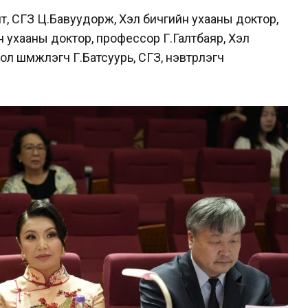
т, СГЗ Ц.Бавуудорж, Хэл бичгийн ухааны доктор,
н ухааны доктор, профессор Г.Галтбаяр, Хэл
л шүүмжлэгч Г.Батсуурь, СГЗ, нэвтрүүлэгч