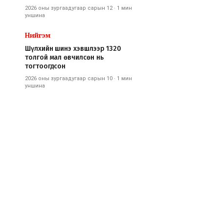
2026 оны зургаадугаар сарын 12
·
1 мин
уншина
Нийгэм
Шүлхийн шинэ хэвшлээр 1320
толгой мал өвчилсөн нь
тогтоогдсон
2026 оны зургаадугаар сарын 10
·
1 мин
уншина