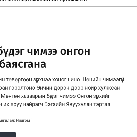
бүдэг чимээ онгон
 баясгана
ин төвөргөөн зүрхнээ хоногшино Шөнийн чимээгүй
аран гэрэлтэнэ Өнчин дэрэн дээр нойр хулжсан
Мөнгөн хазаарын бүдэг чимээ Онгон зүрхийг
их яруу найрагч Бэгзийн Явуухулан тэртээ
Ангилал
:
Нийгэм