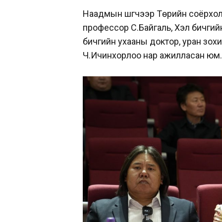
Наадмын шүүгчээр Төрийн соёрхол
профессор С.Байгаль, Хэл бичгий
бичгийн ухааны доктор, уран зохио
Ч.Ичинхорлоо нар ажилласан юм.