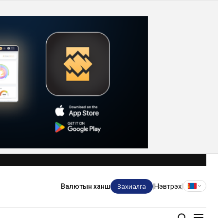
Захиалга
Нэвтрэх
Валютын ханш
|
|