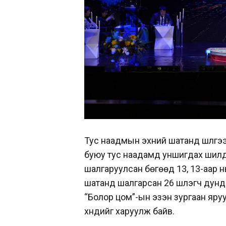
Тус наадмын эхний шатанд шүлгээ 
буюу тус наадамд уншигдах шилдэг
шалгаруулсан бөгөөд 13, 13-аар 
шатанд шалгарсан 26 шүлэгч дунд
“Болор цом”-ын эзэн зургаан яруу
хүндийг харуулж байв.