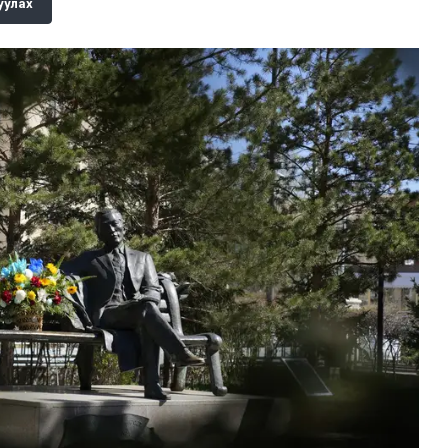
уулах