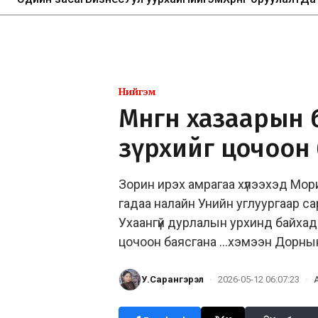
Нийгэм
Мөнгөн хазаарын 
зүрхийг цочоон
Зорин ирэх амрагаа хүлээхэд Мор
гадаа налайн Унийн углуургаар с
Ухаангүй дурлалын урхинд байхад 
цочоон баясгана …хэмээн Дорнын 
У.Сарангэрэл
·
2026-05-12 06:07:23
·