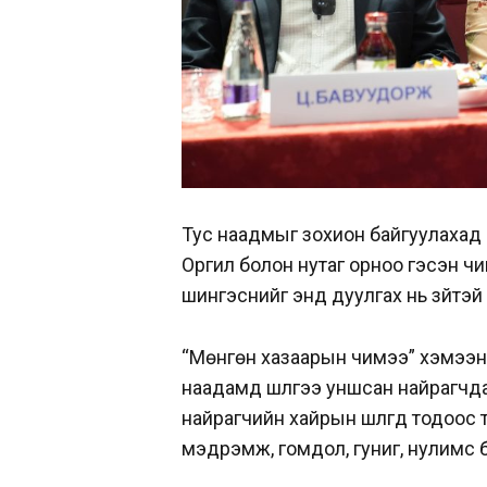
Тус наадмыг зохион байгуулахад 
Оргил болон нутаг орноо гэсэн чи
шингэснийг энд дуулгах нь зүйтэй 
“Мөнгөн хазаарын чимээ” хэмээн
наадамд шүлгээ уншсан найрагчд
найрагчийн хайрын шүлгүүд тодоос 
мэдрэмж, гомдол, гуниг, нулимс ба