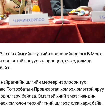
Завхан аймгийн Нутгийн зөвлөлийн дарга Б.Мөнх-
н сэтгэлтэй залуусын оролцоо, хүч хөдөлмөр
байх.
 найрагчийн шүлгийн мөрөөр нэрлэсэн тус
аас Тогтохбатын Пүрэвжаргал хэмээх эмэгтэй яруу
тод ялгарч байлаа. Эмэгтэй хүний эмзэг нандин
схүү омголон төрхийг түүний шүлгээс олж харж байв.