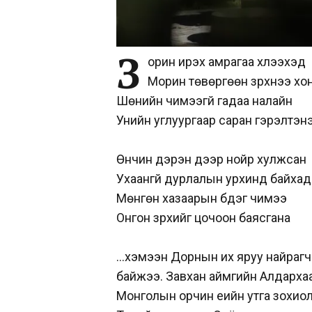
З
орин ирэх амрагаа хүлээхэд
Морин төвөргөөн зүрхнээ х
Шөнийн чимээгүй гадаа налайн
Унийн углуургаар саран гэрэлтэн
Өнчин дэрэн дээр нойр хулжсан
Ухаангүй дурлалын урхинд байхад
Мөнгөн хазаарын бүдэг чимээ
Онгон зүрхийг цочоон баясгана
…хэмээн Дорнын их яруу найрагч
байжээ. Завхан аймгийн Алдарха
Монголын орчин үеийн утга зохиол