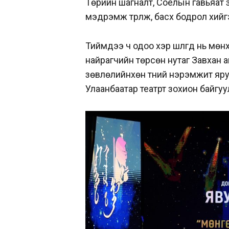
Төрийн шагналт, Соёлын гавьяат зү
мэдрэмж түрүүлж, басхүү бодрол хий
Тиймдээ ч одоо хэр шүлгүүд нь мө
найрагчийн төрсөн нутаг Завхан 
зөвлөлийнхөн түүний нэрэмжит яру
Улаанбаатар театрт зохион байгуу