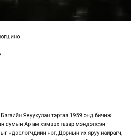
оногшино
э
 Бэгзийн Явуухулан тэртээ 1959 онд бичиж
ан сумын Ар ам хэмээх газар мэндэлсэн
ыг үндэслэгчдийн нэг, Дорнын их яруу найрагч,