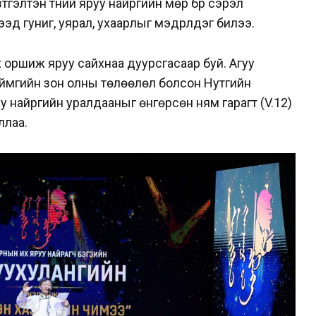
тгэлтэн түүний яруу найргийн мөр бүр сэрэл
гээд гуниг, уярал, ухаарлыг мэдрүүлдэг билээ.
нх оршиж яруу сайхнаа дуурсгасаар буй. Агуу
аймгийн зон олны төлөөлөл болсон Нутгийн
у найргийн уралдааныг өнгөрсөн ням гарагт (V.12)
ллаа.