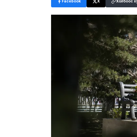
Facebook
X
Холбоос х