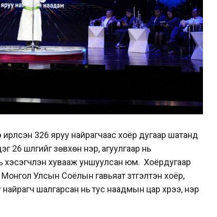
ирүүлсэн 326 яруу найрагчаас хоёр дугаар шатанд
 26 шүлгийг зөвхөн нэр, агуулгаар нь
нь хэсэгчлэн хувааж уншуулсан юм. Хоёрдугаар
 Монгол Улсын Соёлын гавьяат зүтгэлтэн хоёр,
 найрагч шалгарсан нь тус наадмын цар хүрээ, нэр