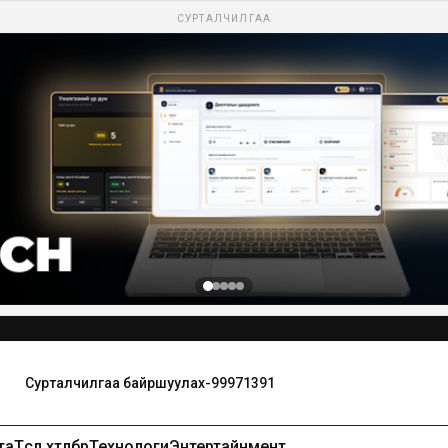
СУРТАЛЧИЛГАА
та
Төсөл хөтөлбөр
Технологи
Энтертайнмент