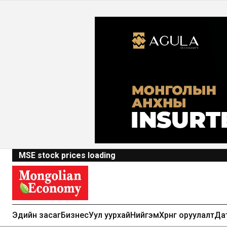
MSE stock prices loading
Эдийн засаг
Бизнес
Уул уурхай
Нийгэм
Хөрөнгө оруулалт
Да