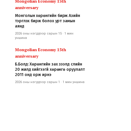
Mongolian Economy 15th
anniversary
Монголын хөрөнгийн бирж Азийн
тэргүүлэх бирж болох урт замын
аянд
2026 оны нэгдүгээр сарын 15
·
1 мин
уншина
Mongolian Economy 15th
anniversary
Б.Болд: Хөрөнгийн зах зээлд сүүлийн
20 жилд хийгээгүй хөрөнгө оруулалт
2011 онд орж ирнэ
2026 оны нэгдүгээр сарын 1
·
1 мин
уншина