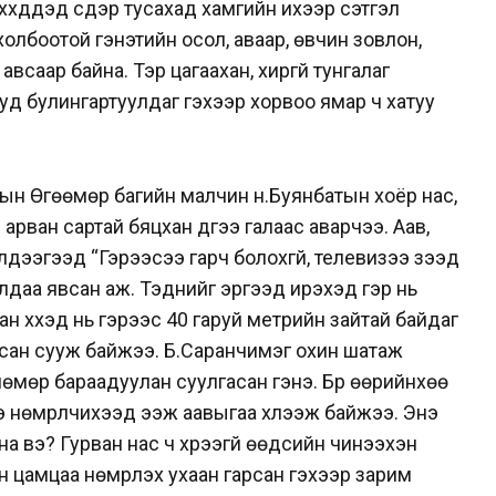
үхдүүдэд сүүдэр тусахад хамгийн ихээр сэтгэл
холбоотой гэнэтийн осол, аваар, өвчин зовлон,
авсаар байна. Тэр цагаахан, хиргүй тунгалаг
ууд булингартуулдаг гэхээр хорвоо ямар ч хатуу
ын Өгөөмөр багийн малчин н.Буянбатын хоёр нас,
рван сартай бяцхан дүүгээ галаас аварчээ. Аав,
э үлдээгээд “Гэрээсээ гарч болохгүй, телевизээ үзээд
лдаа явсан аж. Тэднийг эргээд ирэхэд гэр нь
н хүүхэд нь гэрээс 40 гаруй метрийн зайтай байдаг
ан сууж байжээ. Б.Саранчимэг охин шатаж
 нөмөр бараадуулан суулгасан гэнэ. Бүр өөрийнхөө
э нөмрүүлчихээд ээж аавыгаа хүлээж байжээ. Энэ
на вэ? Гурван нас ч хүрээгүй өөдсийн чинээхэн
н цамцаа нөмрүүлэх ухаан гарсан гэхээр зарим