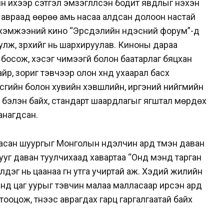
н ихээр сэтгэл эмзэглүүлсэн бодит явдлыг нэхэн
э авраад өөрөө амь насаа алдсан долоон настай
 хэмжээний кино “Эрсдэлийн үндэсний форум”-д
лж, зүрхийг нь шархируулав. Киноны дараа
а босож, хэсэг чимээгүй болон баатарлаг бяцхан
хайр, зориг тэвчээр олон хүнд ухаарал басхүү
 засгийн болон хувийн хэвшлийн, иргэний нийгмийн
 бэлэн байх, стандарт шаардлагыг ягштал мөрдөх
анагдсан.
 цасан шуургыг Монголын нүүдэлчин ард түмэн даван
ууг даван туулчихаад хавартаа “Онд мэнд тарган
лдэг нь цаанаа гүн утга учиртай аж. Хэдий жилийн
үнд цаг уурыг тэвчин малаа малласаар ирсэн ард
тооцож, түүнээс аврагдах гарц гаргалгаатай байх