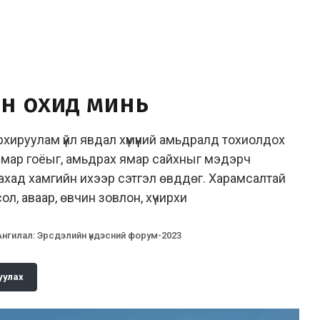
ан охид минь
рхируулам үйл явдал хүмүүний амьдралд тохиолдох
ямар гоёыг, амьдрах ямар сайхныг мэдэрч
 тусахад хамгийн ихээр сэтгэл өвддөг. Харамсалтай
ол, аваар, өвчин зовлон, хүчирхи
Ангилал
:
Эрсдэлийн үндэсний форум-2023
уулах