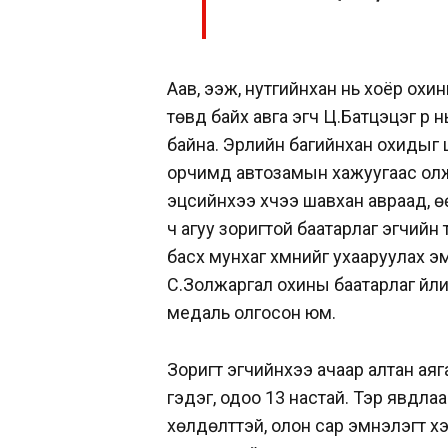
Аав, ээж, нутгийнхан нь хоёр охи
төвд байх авга эгч Ц.Батцэцэг рүү
байна. Эрлийн багийнхан охидыг 
орчимд автозамын хажуугаас олжээ
эцсийнхээ хүчээ шавхан авраад, ө
ч агуу зоригтой баатарлаг эгчийн т
басхүү мунхаг хүмүүнийг ухааруула
С.Золжаргал охины баатарлаг үйли
медаль олгосон юм.
Зоригт эгчийнхээ ачаар алтан аяга
гэдэг, одоо 13 настай. Тэр явдлаа
хөлдөлттэй, олон сар эмнэлэгт х