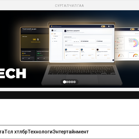
СУРТАЛЧИЛГАА
та
Төсөл хөтөлбөр
Технологи
Энтертайнмент