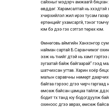
сайхныг мэдэрч амжаагүй бяцхан хү
өвддөг. Харамсалтай нь хүүхэдтэй 
хүчирхийлэл жил ирэх тусам газар 
ертөнцийг ухамсаргүй, тэнэг томч
юм бэ дээ гэх сэтгэл төрөх юм.
Өмнөговь аймгийн Ханхонгор сум
найман сартай Б.Саранчимэг охин а
ээж нь түүнийг дүүтэй нь хамт гэртэ
зугаатай байж байгаарай” гээд ма
шатчихсан угтав. Харин хоёр бяцха
малын саравчны нөмөрт даарчихс
байгаа гэрээс дүүгээ чирч гаргаад
өмсөж байсан цамцаа тайлж дүүдэ
бодит түүх танд юу бодогдуулж бай
охиноос дүүгээ аврах, өмсөж байса