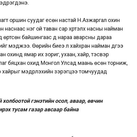
мэдрэгдэнэ.
магт оршин суудаг есөн настай Н.Азжаргал охин
 наснаас нэг ой таван сар хүртэлх насны найман
лд өртсөн байшингаас дүү нараа аварсны дараа
ийг мэджээ. Өөрийн биеэ үл хайхран найман дүүгээ
н охинд ямар их зориг, ухаан, хайр, тэсвэр
рлаг бяцхан охид Монгол Улсад маань өсөн торниж,
эр хайрыг мэдрүүлэхийн зэрэгцээ томчуудад
 холбоотой гэнэтийн осол, аваар, өвчин
ирэх тусам газар авсаар байна