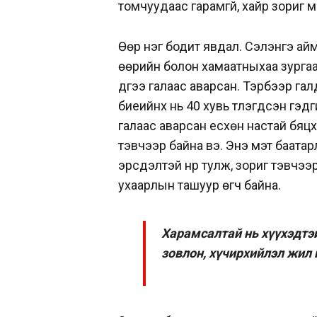
томчуудаас гарамгүй, хайр зориг 
Өөр нэг бодит явдал. Сэлэнгэ ай
өөрийн болон хамаатныхаа зургаан
дүүгээ галаас аварсан. Тэрбээр га
биеийнх нь 40 хувь түлэгдсэн гэдг
галаас аварсан есхөн настай бяцха
тэвчээр байна вэ. Энэ мэт баата
эрсдэлтэй нүүр тулж, зориг тэвчэ
ухаарлын ташуур өгч байна.
Харамсалтай нь хүүхэдтэй
зовлон, хүчирхийлэл жил 