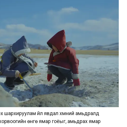
рх шархируулам үйл явдал хүмүүний амьдралд
хорвоогийн өнгө ямар гоёыг, амьдрах ямар