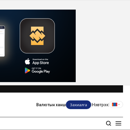
Захиалга
Нэвтрэх
Валютын ханш
|
|