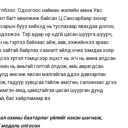
өгүүлбээс: Одоогоос найман жилийн өмнө Увс
нт багт өвөлжиж байсан Ц.Сансарбаяр эхнэр
н сарын бууз хийхэд нь туслахаар явахдаа долоо,
дээжээ. Тэр өдөр нүүр нүдгүй цасан шуурга шуурч,
н нь гэртээ байхаас айж, аав, ээжийнхээ араас
н зайтай байрлах саахалт айлд очих замдаа хоёр
цсээ хүртэл тэмцсээр эцэст нь эгч нь амиа алдсан
хин нь амьтай голтой олдож, амь аврагдсан.
тулд өмсөж явсан малгайгаа дүүдээ давхарлан
ж, гадуур хувцсаа тайлж өмсгөн, салхинаас дүүгээ
 нимгэн өмд, цамцтайгаа цасан шуурган дунд
й, бас хайрламаар вэ.
ал охины баатарлаг үйлийг нэхэн шагнаж,
” медаль олгосон