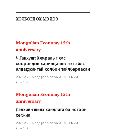
ХОЛБОГДОХ МЭДЭЭ
Mongolian Economy 15th
anniversary
Ч.Ганхуяг: Хямралыг хүмүүс
хоорондын харилцааны үнэт зүйлс
алдагдсантай холбон тайлбарласан
2026 оны нэгдүгээр сарын 15
·
1 мин
уншина
Mongolian Economy 15th
anniversary
Дэлхийн шинэ хандлага ба ногоон
хөгжил
2026 оны нэгдүгээр сарын 15
·
1 мин
уншина