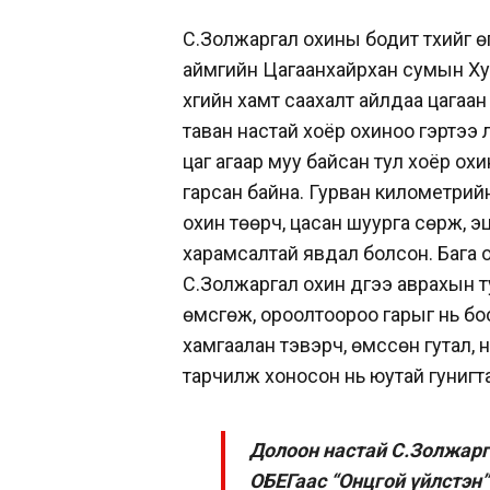
С.Золжаргал охины бодит түүхийг 
аймгийн Цагаанхайрхан сумын Ху
хүүгийн хамт саахалт айлдаа цагаа
таван настай хоёр охиноо гэртээ үл
цаг агаар муу байсан тул хоёр охи
гарсан байна. Гурван километрий
охин төөрч, цасан шуурга сөрж, э
харамсалтай явдал болсон. Бага о
С.Золжаргал охин дүүгээ аврахын 
өмсгөж, ороолтоороо гарыг нь боо
хамгаалан тэвэрч, өмссөн гутал,
тарчилж хоносон нь юутай гунигта
Долоон настай С.Золжарг
ОБЕГаас “Онцгой үйлстэн