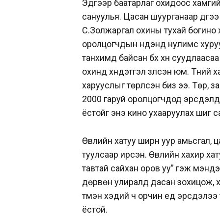
Эдгээр баатарлаг охидоос хамгий
сануулья. Цасан шуурганаар дүүгэ
С.Золжаргал охины тухай богино
оролцогчдын нүдэнд нулимс хуруу
танхимд байсан бүх хүн суудлааса
охинд хүндэтгэл үзүүлсэн юм. Түүний 
харууслыг төрүүлсэн биз ээ. Төр,
2000 гаруй оролцогчдод эрсдэлд
ёстойг энэ кино ухааруулах шиг с
Өвлийн хатуу ширүүн уур амьсгал,
туулсаар ирсэн. Өвлийн хахир хат
тавтай сайхан оров уу” гэж мэндэ
дөрвөн улиралд дасан зохицож, х
түмэн хэдий ч орчин үед эрсдэлээ 
ёстой.