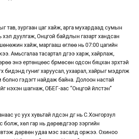
ныг тав, зургаан цаг хайж, арга мухардаад сумын
 нь хэл дуулгаж, Онцгой байдлын газарт хандсан
шөнөжин хайж, маргааш өглөө нь 07:00 цагийн
. Амьсгалаа тасартал дүүгээ харж, хайрлаж,
өрөө энэ ертөнцөөс бүрмөсөн одсон бяцхан зүрхтэй
үүх бидэнд гуниг харуусал, ухаарал, хайрыг мэдрүүлж
х эм болно гэдэгт найдаж байна. Долоон настай
йг нэхэн шагнаж, ОБЕГ-аас “Онцгой үйлстэн”
наас ус уух хувьтай үлдсэн дүүг нь С.Хонгорзул
с болж, хөл гар нь дөрөвдүгээр зэргийн
эвтэж дөрвөн удаа мэс засалд оржээ. Охиноо