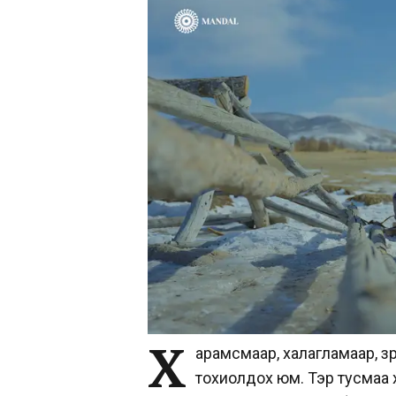
Х
арамсмаар, халагламаар, зү
тохиолдох юм. Тэр тусмаа 