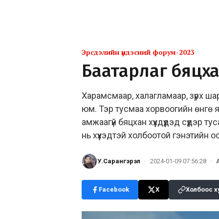
Эрсдэлийн үндэсний форум-2023
Баатарлаг бяцх
Харамсмаар, халагламаар, зүрх ша
юм. Тэр тусмаа хорвоогийн өнгө 
амжаагүй бяцхан хүүхдүүдэд сүүдэр
нь хүүхэдтэй холбоотой гэнэтийн ос
У.Сарангэрэл
·
2024-01-09 07:56:28
·
Facebook
X
Холбоос х