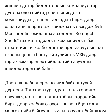
жилийн дотор бид дотоодын компаниуд тэр
дундаа олон нийтэд сайн танигдсан
компаниудыг, түүнчлэн гадаадын бирж дээр
хүлээн зөвшөөрөгдөж, арилжаа нь явагдаж буй
Монголд үйл ажиллагаа эрхэлдэг “Southgobi
Sands” гэх мэт гадаадын компаниудыг, бас
стратегийн ач холбогдолтой орд газруудын үнэт
цаасны цөөн ч болтугай хувийг нь МХБ дээр
гаргах замаар энэхүү нийлүүлэлтийн асуудлыг
шийдэх хэрэгтэй байна.
Дээр таван бүлэг оролцогчид байдаг тухай
дурдсан. Тэгэхээр гуравдугаарт нь хөрөнгө
оруулагч, үнэт цаас гаргагч хоёрыг хөрөнгийн
бирж дээр холбож өгөхөд гол үүрэг гүйцэтгэдэг
мэргэжлийн байгууллагуудыг оруулж байгаа юм.