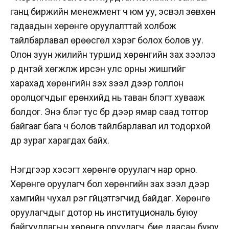
ганц биржийн менежмент ч юм уу, эсвэл зөвхөн
гадаадын хөрөнгө оруулалттай холбож
тайлбарлавал өрөөсгөл хэрэг болох болов уу.
Олон зуун жилийн туршид хөрөнгийн зах зээлээ
үр дүнтэй хөгжүүлж ирсэн улс орны жишгийг
харахад хөрөнгийн зэх зээл дээр голлон
оролцогчдыг ерөнхийд нь таван бүлэгт хувааж
болдог. Энэ бүлэг тус бүр дээр ямар саад тотгор
байгааг бага ч болов тайлбарлавал илүү тодорхой
дүр зураг харагдах байх.
Нэгдүгээр хэсэгт хөрөнгө оруулагч нар орно.
Хөрөнгө оруулагч бол хөрөнгийн зах зээл дээр
хамгийн чухал үүрэг гүйцэтгэгчид байдаг. Хөрөнгө
оруулагчдыг дотор нь институциональ буюу
байгууллагын хөрөнгө оруулагч, бие даасан буюу