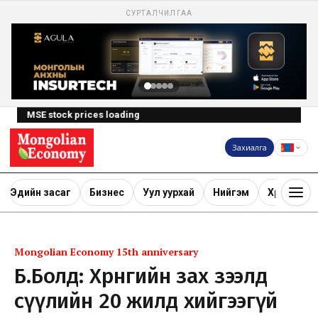
СУРТАЛЧИЛГАА
MSE stock prices loading
Захиалга
Эдийн засаг
Бизнес
Уул уурхай
Нийгэм
Хөрөнгө ору
Mongolian Economy 15th anniversary
Б.Болд: Хөрөнгийн зах зээлд
сүүлийн 20 жилд хийгээгүй