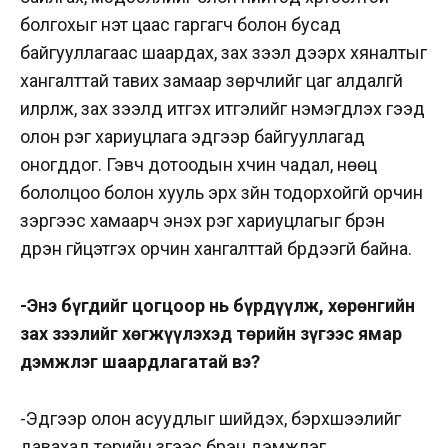
болгохыг үнэт цаас гаргагч болон бусад
байгууллагаас шаардах, зах зээл дээрх хяналтыг
хангалттай тавих замаар зөрчлийг цаг алдалгүй
илрүүлж, зах зээлд итгэх итгэлийг нэмэгдүүлэх гээд
олон үүрэг хариуцлага эдгээр байгууллагад
оногддог. Гэвч дотоодын хүчин чадал, нөөц
бололцоо болон хууль эрх зүйн тодорхойгүй орчин
зэргээс хамаарч энэхүү үүрэг хариуцлагыг бүрэн
дүүрэн гүйцэтгэх орчин хангалттай бүрдээгүй байна.
-Энэ бүгдийг цогцоор нь бүрдүүлж, хөрөнгийн
зах зээлийг хөгжүүлэхэд төрийн зүгээс ямар
дэмжлэг шаардлагатай вэ?
-Эдгээр олон асуудлыг шийдэх, бэрхшээлийг
давахад төрийн зүгээс бүрэн дэмжлэг