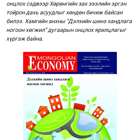
онцлох сэдвээр Хөрөнгийн зах зээлийн эргэн
тойрон дахь асуудлыг хөндөн бичиж байсан
билээ. Хамгийн анхны “Дэлхийн шинэ хандлага
ногоон хөгжил” дугаарын онцлох ярилцлагыг
хүргэж байна.