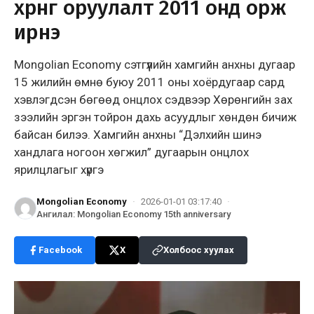
хөрөнгө оруулалт 2011 онд орж
ирнэ
Mongolian Economy сэтгүүлийн хамгийн анхны дугаар
15 жилийн өмнө буюу 2011 оны хоёрдугаар сард
хэвлэгдсэн бөгөөд онцлох сэдвээр Хөрөнгийн зах
зээлийн эргэн тойрон дахь асуудлыг хөндөн бичиж
байсан билээ. Хамгийн анхны “Дэлхийн шинэ
хандлага ногоон хөгжил” дугаарын онцлох
ярилцлагыг хүргэ
Mongolian Economy
·
2026-01-01 03:17:40
·
Ангилал
:
Mongolian Economy 15th anniversary
Facebook
X
Холбоос хуулах