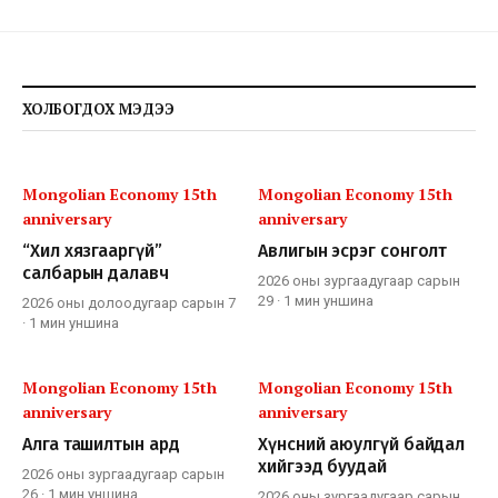
ХОЛБОГДОХ МЭДЭЭ
Mongolian Economy 15th
Mongolian Economy 15th
anniversary
anniversary
“Хил хязгааргүй”
Авлигын эсрэг сонголт
салбарын далавч
2026 оны зургаадугаар сарын
29
·
1 мин
уншина
2026 оны долоодугаар сарын 7
·
1 мин
уншина
Mongolian Economy 15th
Mongolian Economy 15th
anniversary
anniversary
Алга ташилтын ард
Хүнсний аюулгүй байдал
хийгээд буудай
2026 оны зургаадугаар сарын
26
·
1 мин
уншина
2026 оны зургаадугаар сарын