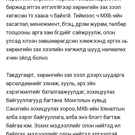
биржид итгэх итгэлгүйгээр хөрөнгийн зах зээл
хөгжсөн түүх хаана ч байхгүй. Тиймээс ч МХБ-ийн
засаглал, менежмент, бүтэц, дүрэм журам, төлбөр
тооцооны арга зам бүгдийг сайжруулж, олон
улсад хүлээн зөвшөөрөгдсөн хэмжээнд хүргэх нь
хөрөнгийн зах зээлийн хөгжилд шууд нөлөөлөх
хүчин зүйлүүд болно.
Тавдугаарт, хөрөнгийн зах зээл дээрх шударга
өрсөлдөөнийг хянаж, хууль, эрх зүйн
хэрэгжилтийг баталгаажуулдаг, зохицуулах
байгууллагууд багтана. Монголын хувьд
Санхүүгийн зохицуулах хороо, МХБ-ийн Хяналтын
алба зэрэг байгууллага, алба энэ бүлэгт багтаж
байгаа юм. Зохих мэдээллийг олон нийтэд ил
байлгах, мэдээллийг олон нийтэд хүртээлтэй