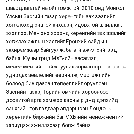
шаардлагатай нь ойлгомжтой. 2010 онд Монгол
Улсын Засгийн газар хөрөнгийн зах зээлийг
хөгжүүлэхэд онцгой анхаарч, идэвхтэй ажиллаж
эхэллээ. Мөн энэ хүрээнд хөрөнгийн зах зээлийг
хөгжүүлэх ажлын хэсгийг Ерөнхий сайдын
захирамжаар байгуулж, багагүй ажил хийгээд
байна. Юуны түрүүнд МХБ-ийн засаглал,
менежментийг сайжруулах зорилгоор Төлөөлөн
удирдах зөвлөлийг өөрчилж, мэргэжлийн
болоод бие даасан төлөөллийг оруулсан.
Засгийн газар, Төрийн өмчийн хорооноос
дорвитой арга хэмжээ авсны үр дүнд дэлхийд
санхүүгийн төв гэдгээр алдаршсан Лондоны
хөрөнгийн биржийн баг МХБ-ийн менежментийг
хариуцаж ажиллахаар болж байна.