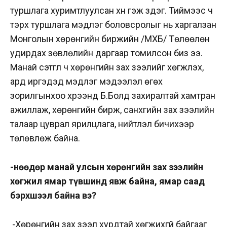
туршлага хуримтлуулсан хүн гэж үздэг. Тиймээс ч
тэрхүү туршлага мэдлэг боловсролыг нь харгалзан
Монголын хөрөнгийн биржийн /МХБ/ Төлөөлөн
удирдах зөвлөлийн дарг
аар томилсон биз ээ.
Манай сэтгүүл ч хөрөнгийн зах зээлийг хөгжүүлэх,
ард иргэдэд мэдлэг мэдээлэл өгөх
зорилгынхоо хүрээнд Б.Болд захиралтай хамтран
ажиллаж, хөрөнгийн бирж, санхүүгийн зах зээлийн
талаар цуврал ярилцлага, нийтлэл бичихээр
төлөвлөж байна.
-Өнөөдөр манай улсын хөрөнгийн зах зээлийн
хөгжил ямар түвшинд явж байна, ямар саад
бэрхшээл байна вэ?
-Хөрөнгийн зах зээл хурдтай хөгжихгүй байгааг