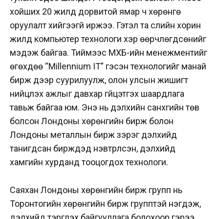
хойших 20 жилд дорвитой ямар ч хөрөнгө
оруулалт хийгээгүй иржээ. Гэтэл та сүүлийн хорин
жилд компьютер технологи хэр өөрчлөгдсөнийг
мэдэж байгаа. Тиймээс МХБ-ийн менежментийг
өгөхдөө “Millennium IT” гэсэн технологийг манай
бирж дээр суурилуулж, олон улсын жишигт
нийцүүлэх ажлыг давхар гүйцэтгэх шаардлага
тавьж байгаа юм. Энэ нь дэлхийн санхүүгийн төв
болсон Лондоны хөрөнгийн бирж болон
Лондоны металлын бирж зэрэг дэлхийд
танигдсан биржүүдэд нэвтрүүлсэн, дэлхийд
хамгийн хурданд тооцогдох технологи.
Саяхан Лондоны хөрөнгийн бирж групп нь
Торонтогийн хөрөнгийн бирж групптэй нэгдэж,
дэлхийд тэргүүлэх байгууллага болохоор гэрээ