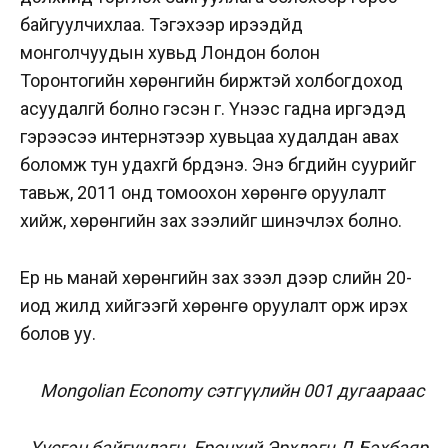
байгуулчихлаа. Тэгэхээр ирээдүйд
монголчуудын хувьд Лондон болон
Торонтогийн хөрөнгийн биржтэй холбогдоход
асуудалгүй болно гэсэн үг. Үүнээс гадна иргэдэд
гэрээсээ интернэтээр хувьцаа худалдан авах
боломж тун удахгүй бүрдэнэ. Энэ бүгдийн суурийг
тавьж, 2011 онд томоохон хөрөнгө оруулалт
хийж, хөрөнгийн зах зээлийг шинэчлэх болно.
Ер нь манай хөрөнгийн зах зээл дээр сүүлийн 20-
иод жилд хийгээгүй хөрөнгө оруулалт орж ирэх
болов уу.
Mongolian Economy сэтгүүлийн 001 дугаараас
Үүсгэн байгуулагч, Ерөнхий Эрхлэгч Д.Бэхбаяр