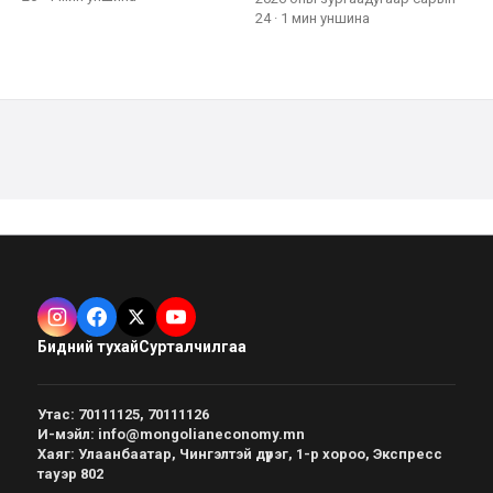
24
·
1 мин
уншина
Бидний тухай
Сурталчилгаа
Утас
:
70111125, 70111126
И-мэйл
:
info@mongolianeconomy.mn
Хаяг
:
Улаанбаатар, Чингэлтэй дүүрэг, 1-р хороо, Экспресс
тауэр 802