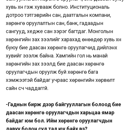
хувь хүн гэж хувааж болно. Институциональ
дотроо тэтгэврийн сан, даатгалын компани,
хөрөнгө оруулалтын сан, банк, гадаадын
сангууд, хедже сан зэрэг багтдаг. Монголын
хөрөнгийн зах зээлийг харахад өнөөдөр хувь хүн
буюу бие даасан хөрөнгө оруулагчид дийлэнх
хувийг эзэлж байна. Хамгийн гол нь манай
хөрөнгийн зах зээлд бие даасан хөрөнгө
оруулагчдын оруулж буй хөрөнгө бага
хэмжээтэй байдаг учраас хөрөнгийн хөрвөлт
сайн үүсч чаддаггүй.
-Гаднын бирж дээр байгууллагын болоод бие
даасан хөрөнгө оруулагчдын харьцаа ямар
байдаг юм бол. Ийм хөрөнгө оруулагчдын
давуу болон сул тал юу байх вэ?