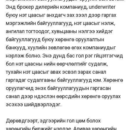
Энд брокер дилерийн компаниуд, underwriter
буюу үнэт цаасыг анхдагч зах зээл дээр гаргах
мэргэжлийн байгууллагууд, үнэт цаасыг үнэлж,
ангилал тогтоодог, хувьцааны үнэлгээ хийдэг
байгууллагууд буюу хөрөнгө оруулалтын
банкууд, хуулийн зөвлөгөө өгөх компаниудыг
нэрлэж болно. Энэ дунд бас гол үүрэг гүйцэтгэгчид
бол үнэт цаасны үнийн өөрчлөлтийг судалж,
тухайн үнэт цаасыг авах эсвэл зарах санал
гаргадаг судалгааны байгууллагууд юм. Хөрөнгө
оруулагчид энэхүү байгууллагуудын гаргасан
санал дээр үндэслэн өөрсдийн хөрөнгө оруулах
эсэхээ шийдвэрлэдэг.
Дөрөвдүгээрт, эдгээрийн гол цөм болох
хөрөнгийн биржийг нэрлэе. Аливаа хөрөнгийн