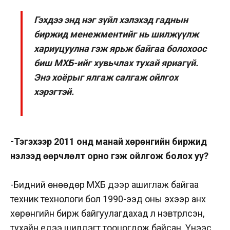
Гэхдээ энд нэг зүйл хэлэхэд гаднын
биржид менежментийг нь шилжүүлж
хариуцуулна гэж ярьж байгаа болохоос
биш МХБ-ийг хувьчлах тухай яриагүй.
Энэ хоёрыг ялгаж салгаж ойлгох
хэрэгтэй.
-Тэгэхээр 2011 онд манай хөрөнгийн биржид
нэлээд өөрчлөлт орно гэж ойлгож болох уу?
-Бидний өнөөдөр МХБ дээр ашиглаж байгаа
техник технологи бол 1990-ээд оны эхээр анх
хөрөнгийн бирж байгуулагдахад л нэвтрүүлсэн,
тухайн үедээ шилдэгт тооцогдож байсан. Үүнээс