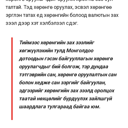
талтай. Тэд хөрөнгө оруулах, эсвэл хөрөнгөө
эргүүлэн татах үед хөрөнгийн болоод валютын зах
зээл дээр хэт хэлбэлзэл үүсдэг.
Тиймээс хөрөнгийн зах зээлийг
хөгжүүлэхийн тулд Монголдоо
дотоодын гэсэн байгууллагын хөрөнгө
оруулагчдыг бий болгож, тэр дундаа
тэтгэврийн сан, хөрөнгө оруулалтын сан
болон хедже сан зэргийг байгуулан,
эдгээрийг хөрөнгийн зах зээлд оролцох
таатай нөхцөлийг бүрдүүлэх зайлшгүй
шаардлага тулгараад байгаа юм.