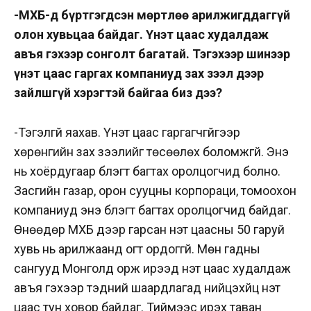
-МХБ-д бүртгэгдсэн мөртлөө арилжигддаггүй
олон хувьцаа байдаг. Үнэт цаас худалдаж
авъя гэхээр сонголт багатай. Тэгэхээр шинээр
үнэт цаас гаргах компаниуд зах зээл дээр
зайлшгүй хэрэгтэй байгаа биз дээ?
-Тэгэлгүй яахав. Үнэт цаас гаргагчгүйгээр
хөрөнгийн зах зээлийг төсөөлөх боломжгүй. Энэ
нь хоёрдугаар бүлэгт багтах оролцогчид болно.
Засгийн газар, орон сууцны корпораци, томоохон
компаниуд энэ бүлэгт багтах оролцогчид байдаг.
Өнөөдөр МХБ дээр гарсан үнэт цаасны 50 гаруй
хувь нь арилжаанд огт ордоггүй. Мөн гадны
сангууд Монголд орж ирээд үнэт цаас худалдаж
авъя гэхээр тэдний шаардлагад нийцэхүйц үнэт
цаас тун ховор байдаг. Тиймээс ирэх таван