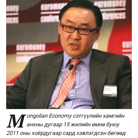
M
ongolian Economy сэтгүүлийн хамгийн
анхны дугаар 15 жилийн өмнө буюу
2011 оны хоёрдугаар сард хэвлэгдсэн бөгөөд