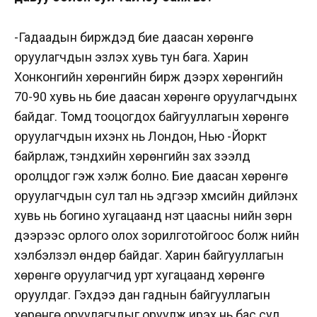
-Гадаадын биржүүдэд бие даасан хөрөнгө
оруулагчдын эзлэх хувь тун бага. Харин
Хонконгийн хөрөнгийн бирж дээрх хөрөнгийн
70-90 хувь нь бие даасан хөрөнгө оруулагчдынх
байдаг. Томд тооцогдох байгууллагын хөрөнгө
оруулагчдын ихэнх нь Лондон, Нью -Йоркт
байрлаж, тэндхийн хөрөнгийн зах зээлд
оролцдог гэж хэлж болно. Бие даасан хөрөнгө
оруулагчдын сул тал нь эдгээр хүмүүсийн дийлэнх
хувь нь богино хугацаанд үнэт цаасны үнийн зөрүүн
дээрээс орлого олох зорилготойгоос болж үнийн
хэлбэлзэл өндөр байдаг. Харин байгууллагын
хөрөнгө оруулагчид урт хугацаанд хөрөнгө
оруулдаг. Гэхдээ дан гаднын байгууллагын
хөрөнгө оруулагчдыг оруулж ирэх нь бас сул