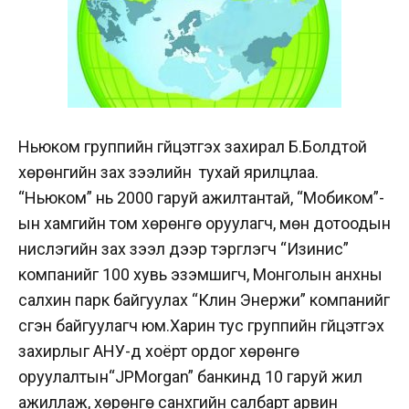
Ньюком группийн гүйцэтгэх захирал Б.Болдтой
хөрөнгийн зах зээлийн тухай ярилцлаа.
“Ньюком” нь 2000 гаруй ажилтантай, “Мобиком”-
ын хамгийн то
м хөрөнгө оруулагч, мөн дотоодын
нислэгийн зах зээл дээр тэргүүлэгч “Изинис”
компанийг 100 хувь эзэмшигч, Монголын анхны
салхин парк байгуулах “Клин Энержи” компанийг
үсгэн байгуулагч юм.
Харин тус группийн гүйцэтгэх
захирлыг АНУ-д хоёрт ордог хөрөнгө
оруулалтын
“JPMorgan” банкинд 10 гаруй жил
ажиллаж, хөрөнгө санхүүгийн салбарт арвин