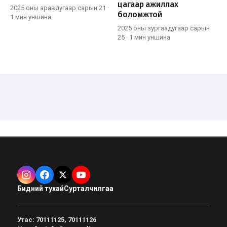
цагаар ажиллах
2025 оны аравдугаар сарын 21
·
боломжтой
1 мин
уншина
2025 оны зургаадугаар сарын
25
·
1 мин
уншина
Бидний тухай
Сурталчилгаа
Утас
:
70111125, 70111126