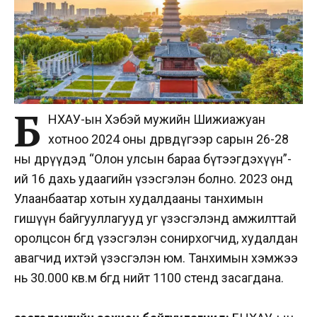
Б
НХАУ-ын Хэбэй мужийн Шижиажуан
хотноо 2024 оны дөрөвдүгээр сарын 26-28
ны өдрүүдэд “Олон улсын бараа бүтээгдэхүүн”-
ий 16 дахь удаагийн үзэсгэлэн болно. 2023 онд
Улаанбаатар хотын худалдааны танхимын
гишүүн байгууллагууд уг үзэсгэлэнд амжилттай
оролцсон бөгөөд үзэсгэлэн сонирхогчид, худалдан
авагчид ихтэй үзэсгэлэн юм. Танхимын хэмжээ
нь 30.000 кв.м бөгөөд нийт 1100 стенд засагдана.