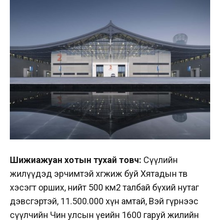
Шижиажуан хотын тухай товч:
Сүүлийн
жилүүдэд эрчимтэй хөгжиж буй Хятадын төв
хэсэгт орших, нийт 500 км2 талбай бүхий нутаг
дэвсгэртэй, 11.500.000 хүн амтай, Вэй гүрнээс
сүүлчийн Чин улсын үеийн 1600 гаруй жилийн