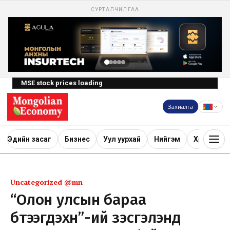
СУРТАЛЧИЛГАА
MSE stock prices loading
Захиалга
Эдийн засаг
Бизнес
Уул уурхай
Нийгэм
Хөрөнгө ору
Uncategorized @mn
“Олон улсын бараа
бүтээгдэхүүн”-ий үзэсгэлэнд