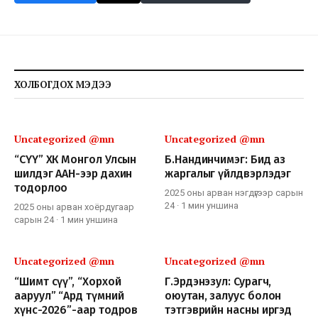
ХОЛБОГДОХ МЭДЭЭ
Uncategorized @mn
Uncategorized @mn
“СҮҮ” ХК Монгол Улсын
Б.Нандинчимэг: Бид аз
шилдэг ААН-ээр дахин
жаргалыг үйлдвэрлэдэг
тодорлоо
2025 оны арван нэгдүгээр сарын
24
·
1 мин
уншина
2025 оны арван хоёрдугаар
сарын 24
·
1 мин
уншина
Uncategorized @mn
Uncategorized @mn
“Шимт сүү”, “Хорхой
Г.Эрдэнэзул: Сурагч,
ааруул” “Ард түмний
оюутан, залуус болон
хүнс-2026”-аар тодров
тэтгэврийн насны иргэд