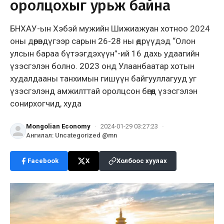
оролцохыг урьж байна
БНХАУ-ын Хэбэй мужийн Шижиажуан хотноо 2024
оны дөрөвдүгээр сарын 26-28 ны өдрүүдэд “Олон
улсын бараа бүтээгдэхүүн”-ий 16 дахь удаагийн
үзэсгэлэн болно. 2023 онд Улаанбаатар хотын
худалдааны танхимын гишүүн байгууллагууд уг
үзэсгэлэнд амжилттай оролцсон бөгөөд үзэсгэлэн
сонирхогчид, худа
Mongolian Economy
·
2024-01-29 03:27:23
·
Ангилал
:
Uncategorized @mn
Facebook
X
Холбоос хуулах