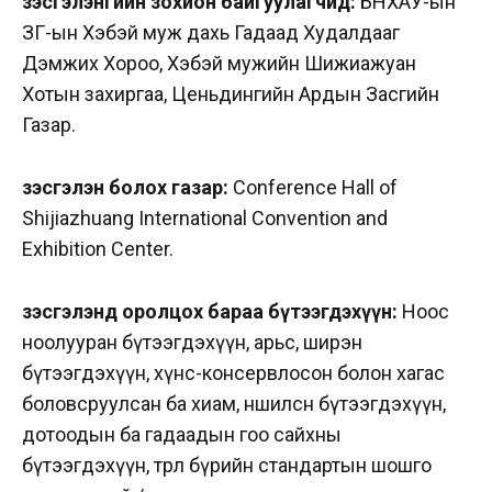
Үзэсгэлэнгийн зохион байгуулагчид:
БНХАУ-ын
ЗГ-ын Хэбэй муж дахь Гадаад Худалдааг
Дэмжих Хороо, Хэбэй мужийн Шижиажуан
Хотын захиргаа, Ценьдингийн Ардын Засгийн
Газар.
Үзэсгэлэн болох газар:
Conference Hall of
Shijiazhuang International Convention and
Exhibition Center.
Үзэсгэлэнд оролцох бараа бүтээгдэхүүн:
Ноос
ноолууран бүтээгдэхүүн, арьс, ширэн
бүтээгдэхүүн, хүнс-консервлосон болон хагас
боловсруулсан ба хиам, нөөшилсөн бүтээгдэхүүн,
дотоодын ба гадаадын гоо сайхны
бүтээгдэхүүн, төрөл бүрийн стандартын шошго