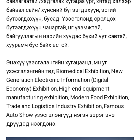
савлагаатай /хадгалах хугацаа урт, хятад хэлээр
байвал сайн/ хүнсний бүтээгдэхүүн, эсгий
бүтээгдэхүүн, бусад. Үзэсгэлэнд оролцох
бүтээгдэхүүн чанартай, өнгө үзэмжтэй,
байгууллагын нэрийн хуудас бүхий уут савтай,
хуурамч бус байх ёстой.
Энэхүү үзэсгэлэнгийн хугацаанд, мөн уг
үзэсгэлэнгийн төвд Biomedical Exhibition, New
Generation Electronic Information (Digital
Economy) Exhibition, High end equipment
manufacturing exhibition, Modern Food Exhibition,
Trade and Logistics Industry Exhibition, Famous
Auto Show үзэсгэлэнгүүд нэгэн зэрэг энэ
өдрүүдэд нээгдэнэ.