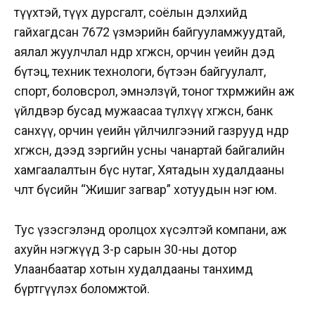
түүхтэй, түүх дурсгалт, соёлын дэлхийд
гайхагдсан 7672 үзмэрийн байгууламжуудтай,
аялал жуулчлал өндөр хөгжсөн, орчин үеийн дэд
бүтэц, техник технологи, бүтээн байгуулалт,
спорт, боловсрол, эмнэлзүй, тоног төхөөрөмжийн аж
үйлдвэр бусад мужаасаа түлхүү хөгжсөн, банк
санхүү, орчин үеийн үйлчилгээний газрууд өндөр
хөгжсөн, дээд зэргийн усны чанартай байгалийн
хамгаалалтын бүс нутаг, Хятадын худалдааны
чөлөөт бүсийн “Жишиг загвар” хотуудын нэг юм.
Тус үзэсгэлэнд оролцох хүсэлтэй компани, аж
ахуйн нэгжүүд 3-р сарын 30-ны дотор
Улаанбаатар хотын худалдааны танхимд
бүртгүүлэх боломжтой.