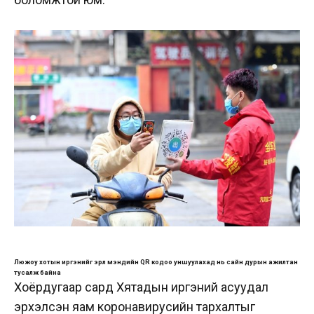
Люжоу хотын иргэнийг эрүүл мэндийн QR кодоо уншуулахад нь сайн дурын ажилтан
тусалж байна
Хоёрдугаар сард Хятадын иргэний асуудал
эрхэлсэн яам коронавирусийн тархалтыг