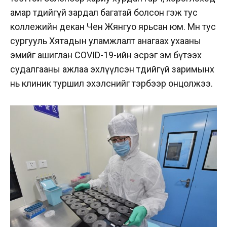
амар төдийгүй зардал багатай болсон гэж тус
коллежийн декан Чен Жянгуо ярьсан юм. Мөн тус
сургууль Хятадын уламжлалт анагаах ухааны
эмийг ашиглан COVID-19-ийн эсрэг эм бүтээх
судалгааны ажлаа эхлүүлсэн төдийгүй заримынх
нь клиник туршил эхэлснийг тэрбээр онцолжээ.