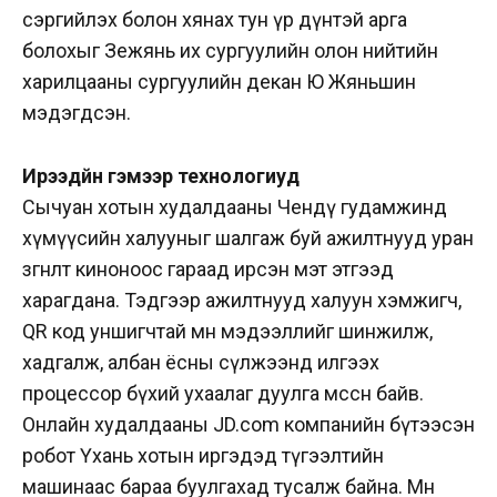
сэргийлэх болон хянах тун үр дүнтэй арга
болохыг Зежянь их сургуулийн олон нийтийн
харилцааны сургуулийн декан Ю Жяньшин
мэдэгдсэн.
Ирээдүйн гэмээр технологиуд
Сычуан хотын худалдааны Чендү гудамжинд
хүмүүсийн халууныг шалгаж буй ажилтнууд уран
зөгнөлт киноноос гараад ирсэн мэт этгээд
харагдана. Тэдгээр ажилтнууд халуун хэмжигч,
QR код уншигчтай мөн мэдээллийг шинжилж,
хадгалж, албан ёсны сүлжээнд илгээх
процессор бүхий ухаалаг дуулга өмссөн байв.
Онлайн худалдааны JD.com компанийн бүтээсэн
робот Үхань хотын иргэдэд түгээлтийн
машинаас бараа буулгахад тусалж байна. Мөн