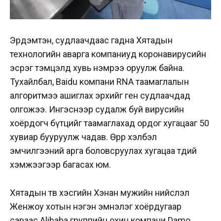
Эрдэмтэн, судлаачдаас гадна Хятадын
технологийн аварга компаниуд коронавирусийн
эсрэг тэмцэлд хувь нэмрээ оруулж байна.
Тухайлбал, Baidu компани RNA таамаглалын
алгоритмээ ашиглах эрхийг ген судлаачдад
олгожээ. Ингэснээр судалж буй вирусийн
хоёрдогч бүтцийг таамаглахад ордог хугацааг 50
хувиар бууруулж чадав. Өөрөөр хэлбэл
эмчилгээний арга боловсруулах хугацаа төдий
хэмжээгээр багасах юм.
Хятадын төв хэсгийн Хэнан мужийн нийслэл
Женжоу хотын нэгэн эмнэлэг хоёрдугаар
сараас Alibaba группийн охин компани Damo