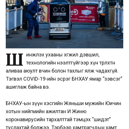
Ш
инжлэх ухааны хөгжил дэвшил,
технологийн нээлтгүйгээр хүн төрөлхтөн
аливаа аюулт өвчин болон тахлыг ялж чадахгүй.
Тэгвэл COVID-19-ийн эсрэг БНХАУ ямар “зэвсэг”
ашиглаж байна вэ.
БНХАУ-ын зүүн хэсгийн Жяньши мужийн Юичин
хотын нийгмийн ажилтан И Жиню
коронавирусийн тархалттай тэмцэх “шидэт”
туслахтай болжээ. Тэрбээр хамтрагчдын хамт