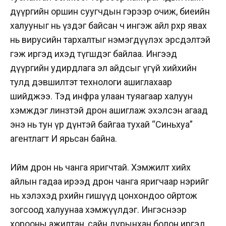
дүүргийн оршин суугчдын гэрээр очиж, биеийн
халууныг нь үздэг байсан ч ингэж айл өрхөөр явах
нь вирусийн тархалтыг нэмэгдүүлэх эрсдэлтэй
гэж иргэд ихэд түгшдэг байлаа. Ингээд
дүүргийн удирдлага эл айдсыг үгүй хийхийн
тулд дэвшилтэт технологи ашиглахаар
шийджээ. Тэд инфра улаан туяагаар халуун
хэмждэг линзтэй дрон ашиглаж эхэлсэн агаад
энэ нь тун үр дүнтэй байгаа тухай “Синьхуа”
агентлагт И ярьсан байна.
Ийм дрон нь чанга яригчтай. Хэмжилт хийх
айлын гадаа ирээд дрон чанга яригчаар нэрийг
нь хэлэхэд өрхийн гишүүд цонхондоо ойртож
зогсоод халуунаа хэмжүүлдэг. Ингэснээр
хорооны ажилтан, сайн дурынхан болон иргэд