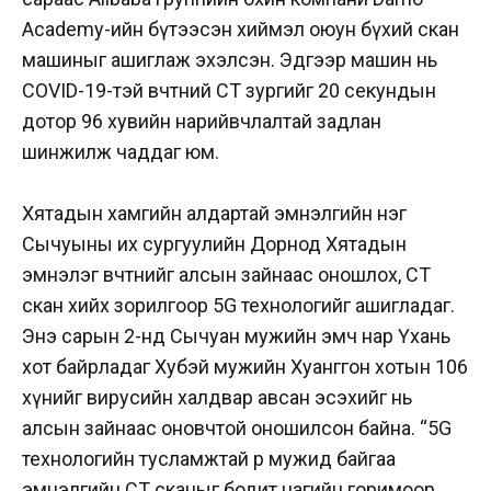
Academy-ийн бүтээсэн хиймэл оюун бүхий скан
машиныг ашиглаж эхэлсэн. Эдгээр машин нь
COVID-19-тэй өвчтөний CT зургийг 20 секундын
дотор 96 хувийн нарийвчлалтай задлан
шинжилж чаддаг юм.
Хятадын хамгийн алдартай эмнэлгийн нэг
Сычуыны их сургуулийн Дорнод Хятадын
эмнэлэг өвчтөнийг алсын зайнаас оношлох, СТ
скан хийх зорилгоор 5G технологийг ашигладаг.
Энэ сарын 2-нд Сычуан мужийн эмч нар Үхань
хот байрладаг Хубэй мужийн Хуанггон хотын 106
хүнийг вирусийн халдвар авсан эсэхийг нь
алсын зайнаас оновчтой оношилсон байна. “5G
технологийн тусламжтай өөр мужид байгаа
эмнэлгийн СТ сканыг бодит цагийн горимоор