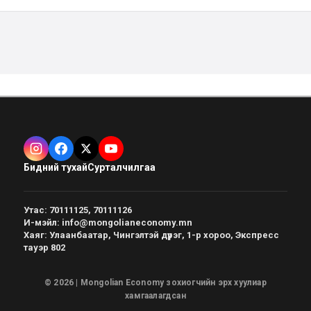
Бидний тухай
Сурталчилгаа
Утас
:
70111125, 70111126
И-мэйл
:
info@mongolianeconomy.mn
Хаяг
:
Улаанбаатар, Чингэлтэй дүүрэг, 1-р хороо, Экспресс
тауэр 802
© 2026 | Mongolian Economy зохиогчийн эрх хуулиар
хамгаалагдсан