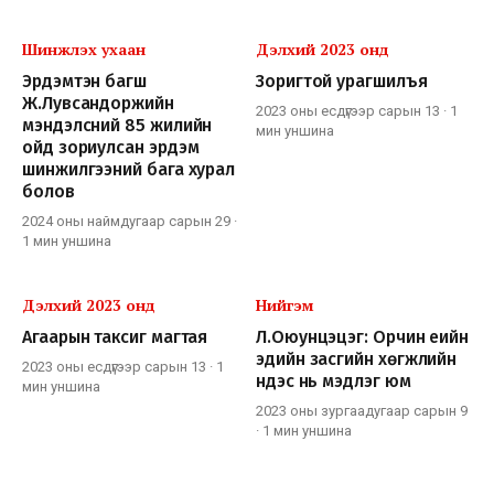
Шинжлэх ухаан
Дэлхий 2023 онд
Эрдэмтэн багш
Зоригтой урагшилъя
Ж.Лувсандоржийн
2023 оны есдүгээр сарын 13
·
1
мэндэлсний 85 жилийн
мин
уншина
ойд зориулсан эрдэм
шинжилгээний бага хурал
болов
2024 оны наймдугаар сарын 29
·
1 мин
уншина
Дэлхий 2023 онд
Нийгэм
Агаарын таксиг магтая
Л.Оюунцэцэг: Орчин үеийн
эдийн засгийн хөгжлийн
2023 оны есдүгээр сарын 13
·
1
үндэс нь мэдлэг юм
мин
уншина
2023 оны зургаадугаар сарын 9
·
1 мин
уншина