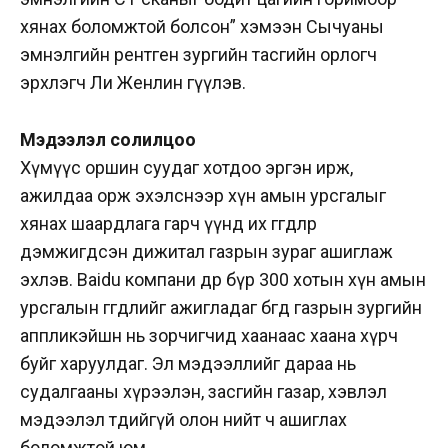
хянах боломжтой болсон” хэмээн Сычуаны
эмнэлгийн рентген зургийн тасгийн орлогч
эрхлэгч Ли Женлин өгүүлэв.
Мэдээлэл солилцоо
Хүмүүс оршин суудаг хотдоо эргэн ирж,
ажилдаа орж эхэлснээр хүн амын урсгалыг
хянах шаардлага гарч үүнд их өгөгдлөөр
дэмжигдсэн дижитал газрын зураг ашиглаж
эхлэв. Baidu компани өдөр бүр 300 хотын хүн амын
урсгалын өгөгдлийг ажигладаг бөгөөд газрын зургийн
аппликэйшн нь зорчигчид хаанаас хаана хүрч
буйг харуулдаг. Эл мэдээллийг дараа нь
судалгааны хүрээлэн, засгийн газар, хэвлэл
мэдээлэл төдийгүй олон нийт ч ашиглах
боломжтой юм.