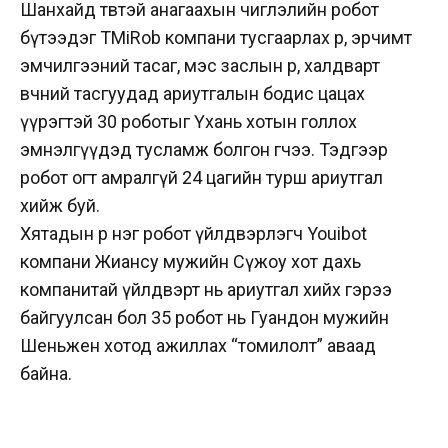
Шанхайд төвтэй анагаахын чиглэлийн робот
бүтээдэг TMiRob компани тусгаарлах өрөө, эрчимт
эмчилгээний тасаг, мэс заслын өрөө, халдварт
өвчний тасгуудад ариутгалын бодис цацах
үүрэгтэй 30 роботыг Үхань хотын голлох
эмнэлгүүдэд тусламж болгон өгчээ. Тэдгээр
робот огт амралгүй 24 цагийн турш ариутгал
хийж буй.
Хятадын өөр нэг робот үйлдвэрлэгч Youibot
компани Жиансу мужийн Сүжоу хот дахь
компанитай үйлдвэрт нь ариутгал хийх гэрээ
байгуулсан бол 35 робот нь Гуандон мужийн
Шеньжен хотод ажиллах “томилолт” аваад
байна.