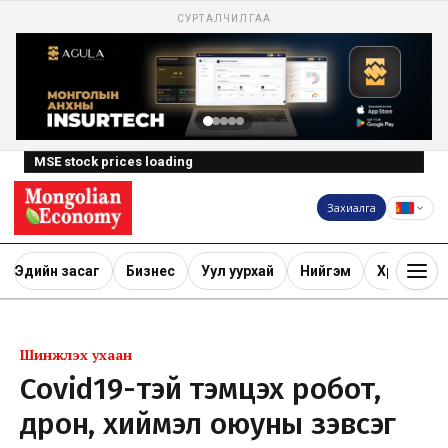
СУРТАЛЧИЛГАА
MSE stock prices loading
Захиалга
Эдийн засаг
Бизнес
Уул уурхай
Нийгэм
Хөрөнгө ору
Шинжлэх ухаан
Covid19-тэй тэмцэх робот,
дрон, хиймэл оюуны зэвсэг