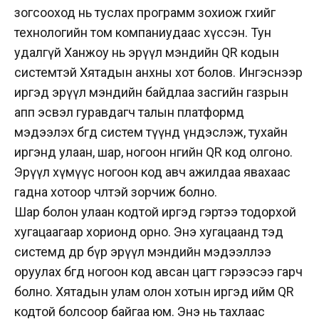
зогсооход нь туслах программ зохиож өгөхийг
технологийн том компаниудаас хүссэн. Тун
удалгүй Ханжоу нь эрүүл мэндийн QR кодын
системтэй Хятадын анхны хот болов. Ингэснээр
иргэд эрүүл мэндийн байдлаа засгийн газрын
апп эсвэл гуравдагч талын платформд
мэдээлэх бөгөөд систем түүнд үндэслэж, тухайн
иргэнд улаан, шар, ногоон өнгийн QR код олгоно.
Эрүүл хүмүүс ногоон код авч ажилдаа явахаас
гадна хотоор чөлөөтэй зорчиж болно.
Шар болон улаан кодтой иргэд гэртээ тодорхой
хугацаагаар хорионд орно. Энэ хугацаанд тэд
системд өдөр бүр эрүүл мэндийн мэдээллээ
оруулах бөгөөд ногоон код авсан цагт гэрээсээ гарч
болно. Хятадын улам олон хотын иргэд ийм QR
кодтой болсоор байгаа юм. Энэ нь тахлаас