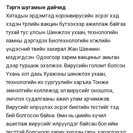
Тэргүүн шугамын дайчид
Хятадын эрдэмтэд коронвирусийн эсрэг хэд
хэдэн төрлийн вакцин бүтээхээр ажиллаж байгаа
тухай тус улсын Шинжлэх ухаан, технологийн
яамны дэргэдэх Биотехнологийн хөгжлийн
үндэсний төвийн захирал Жан Шинмин
мэдэгдсэн. Одоогоор зарим вакциныг амьтан
дээр туршиж эхэлжээ. Вирусийн голомт болсон
Үхань хот дахь Хуажоны шинжлэх ухаан,
технологийн их сургуулийн харъяа Тонжи
эмнэлгийн коллежод эл вирусийг оношлох,
эмчлэх судалгааны ажил улам эрчимжэв.
Вирусийг илрүүлэх эсрэг биетийн тестийг тэд
бий болгосон байна. Өмнө нь цөмийн хүчил
ашиглаж вирусийг илрүүлдэг байсан бол ийм
тесттэй болсноор хариу хурдан гарч, хэрэглэхэд