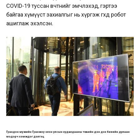
COVID-19 туссан өвчтөнийг эмчлэхэд, гэртээ
байгаа хүмүүст захиалгыг нь хүргэж өгөхөд робот
ашиглаж эхэлсэн.
Гуандон мужийн Гуанжоу олон улсын худалдааны төвийн үүдэн дэх биеийн дулаан
мэдэрч хэмждэг дэлгэц