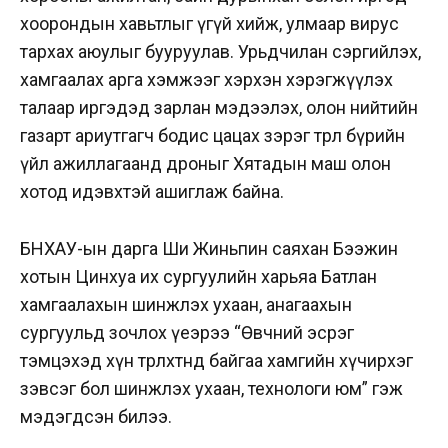
хоорондын хавьтлыг үгүй хийж, улмаар вирус
тархах аюулыг бууруулав. Урьдчилан сэргийлэх,
хамгаалах арга хэмжээг хэрхэн хэрэгжүүлэх
талаар иргэдэд зарлан мэдээлэх, олон нийтийн
газарт ариутгагч бодис цацах зэрэг төрөл бүрийн
үйл ажиллагаанд дроныг Хятадын маш олон
хотод идэвхтэй ашиглаж байна.
БНХАУ-ын дарга Ши Жиньпин саяхан Бээжин
хотын Цинхуа их сургуулийн харьяа Батлан
хамгаалахын шинжлэх ухаан, анагаахын
сургуульд зочлох үеэрээ “Өвчний эсрэг
тэмцэхэд хүн төрөлхтөнд байгаа хамгийн хүчирхэг
зэвсэг бол шинжлэх ухаан, технологи юм” гэж
мэдэгдсэн билээ.