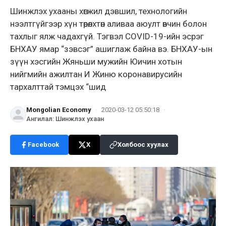
Шинжлэх ухааны хөгжил дэвшил, технологийн
нээлтгүйгээр хүн төрөлхтөн аливаа аюулт өвчин болон
тахлыг ялж чадахгүй. Тэгвэл COVID-19-ийн эсрэг
БНХАУ ямар “зэвсэг” ашиглаж байна вэ. БНХАУ-ын
зүүн хэсгийн Жяньши мужийн Юичин хотын
нийгмийн ажилтан И Жиню коронавирусийн
тархалттай тэмцэх “шид
Mongolian Economy
·
2020-03-12 05:50:18
·
Ангилал
:
Шинжлэх ухаан
Facebook
X
Холбоос хуулах