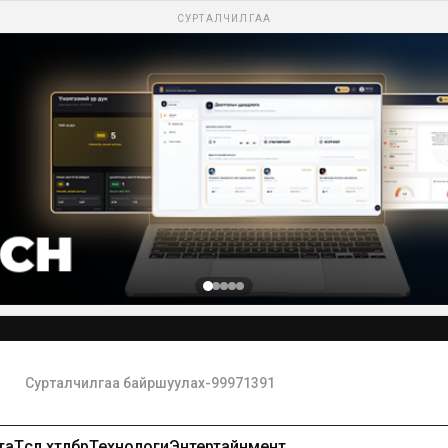
СУРТАЛЧИЛГАА
Сурталчилгаа байршуулах-99971391
та
Төсөл хөтөлбөр
Технологи
Энтертайнмент