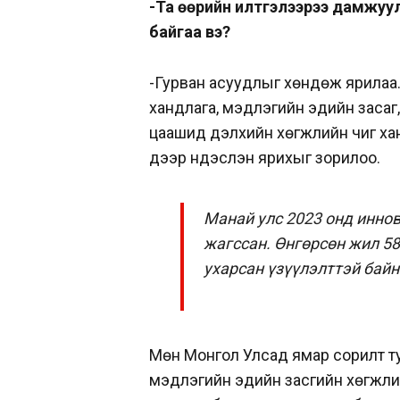
-Та өөрийн илтгэлээрээ дамжуу
байгаа вэ?
-Гурван асуудлыг хөндөж ярилаа.
хандлага, мэдлэгийн эдийн засаг,
цаашид дэлхийн хөгжлийн чиг хан
дээр үндэслэн ярихыг зорилоо.
Манай улс 2023 онд иннов
жагссан. Өнгөрсөн жил 58
ухарсан үзүүлэлттэй байн
Мөн Монгол Улсад ямар сорилт ту
мэдлэгийн эдийн засгийн хөгжли