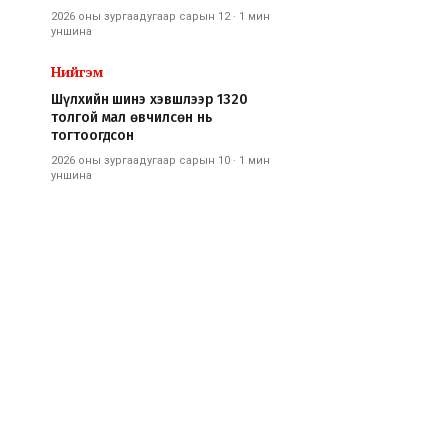
2026 оны зургаадугаар сарын 12
·
1 мин
уншина
Нийгэм
Шүлхийн шинэ хэвшлээр 1320
толгой мал өвчилсөн нь
тогтоогдсон
2026 оны зургаадугаар сарын 10
·
1 мин
уншина