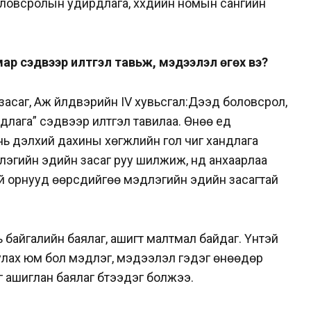
ловсролын удирдлага, хүүхдийн номын сангийн
ар сэдвээр илтгэл тавьж, мэдээлэл өгөх вэ?
асаг, Аж үйлдвэрийн IV хувьсгал:Дээд боловсрол,
лага” сэдвээр илтгэл тавилаа. Өнөө үед
нь дэлхий дахины хөгжлийн гол чиг хандлага
лэгийн эдийн засаг руу шилжиж, үүнд анхаарлаа
й орнууд өөрсдийгөө мэдлэгийн эдийн засагтай
байгалийн баялаг, ашигт малтмал байдаг. Үүнтэй
улах юм бол мэдлэг, мэдээлэл гэдэг өнөөдөр
йг ашиглан баялаг бүтээдэг болжээ.