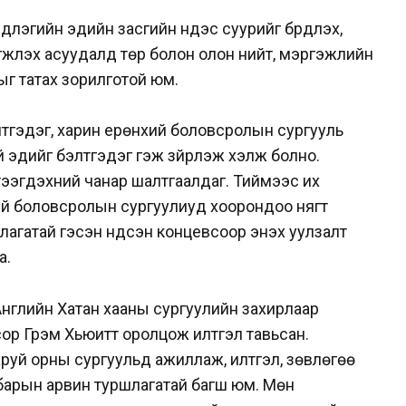
лэгийн эдийн засгийн үндэс суурийг бүрдүүлэх,
жүүлэх асуудалд төр болон олон нийт, мэргэжлийн
ыг татах зорилготой юм.
тгэдэг, харин ерөнхий боловсролын сургууль
й эдийг бэлтгэдэг гэж зүйрлэж хэлж болно.
үтээгдэхүүний чанар шалтгаалдаг. Тиймээс их
ий боловсролын сургуулиуд хоорондоо нягт
лагатай
гэсэн үндсэн концевсоор энэхүү уулзалт
а.
Английн Хатан хааны сургуулийн захирлаар
ор Грэм Хьюитт оролцож илтгэл тавьсан.
руй орны сургуульд ажиллаж, илтгэл, зөвлөгөө
барын арвин туршлагатай багш юм.
Мөн