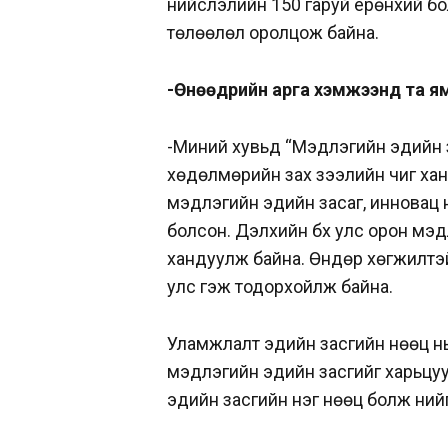
нийслэлийн 150 гаруй ерөнхий бо
төлөөлөл оролцож байна.
-Өнөөдрийн арга хэмжээнд та ям
-Миний хувьд “Мэдлэгийн эдийн з
хөдөлмөрийн зах зээлийн чиг ханд
мэдлэгийн эдийн засаг, инновац 
болсон. Дэлхийн бүх улс орон мэд
хандуулж байна. Өндөр хөгжилтэ
улс гэж тодорхойлж байна.
Уламжлалт эдийн засгийн нөөц нь 
мэдлэгийн эдийн засгийг харьцу
эдийн засгийн нэг нөөц болж үүни