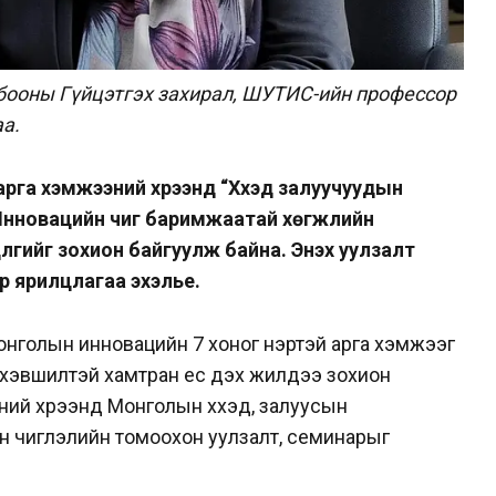
бооны Гүйцэтгэх захирал, ШУТИС-ийн профессор
аа.
рга хэмжээний хүрээнд “Хүүхэд залуучуудын
: Инновацийн чиг баримжаатай хөгжлийн
үлгийг зохион байгуулж байна. Энэхүү уулзалт
р ярилцлагаа эхэлье.
нголын инновацийн 7 хоног нэртэй арга хэмжээг
н хэвшилтэй хамтран ес дэх жилдээ зохион
ий хүрээнд Монголын хүүхэд, залуусын
 чиглэлийн томоохон уулзалт, семинарыг