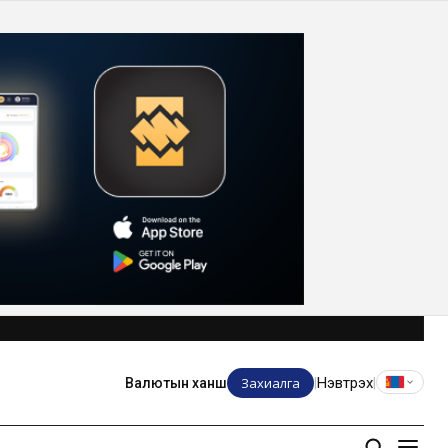
Захиалга
Нэвтрэх
Валютын ханш
|
|