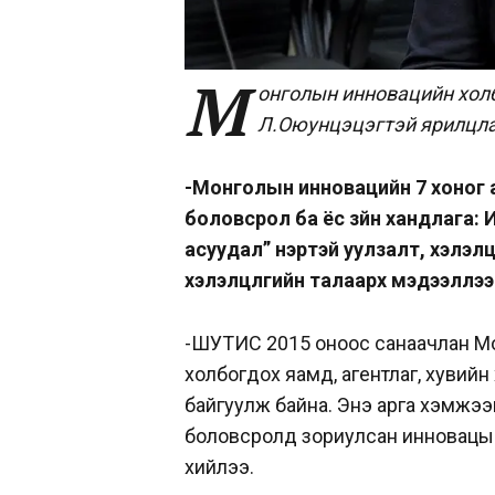
М
онголын инновацийн хол
Л.Оюунцэцэгтэй ярилцл
-Монголын инновацийн 7 хоног а
боловсрол ба ёс зүйн хандлага
асуудал” нэртэй уулзалт, хэлэлцү
хэлэлцүүлгийн талаарх мэдээллээ
-ШУТИС 2015 оноос санаачлан Мо
холбогдох яамд, агентлаг, хувий
байгуулж байна. Энэ арга хэмжээн
боловсролд зориулсан инновацын
хийлээ.