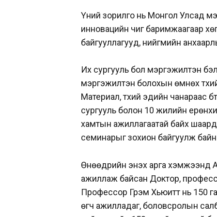
Үүний зорилго нь Монгол Улсад мэд
инновацийн чиг баримжаагаар хөг
байгууллагууд, нийгмийн анхаарл
Их сургууль бол мэргэжилтэн бэл
мэргэжилтэн болохын өмнөх түүхи
Материал, түүхий эдийн чанараас б
сургууль болон 10 жилийн ерөнх
хамтын ажиллагаатай байх шаард
семинарыг зохион байгуулж байн
Өнөөдрийн энэхүү арга хэмжээнд 
ажиллаж байсан Доктор, професс
Профессор Грэм Хьюитт нь 150 га
өгч ажилладаг, боловсролын сал