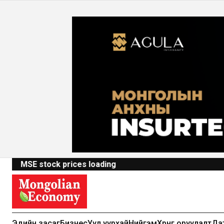
MSE stock prices loading
Эдийн засаг
Бизнес
Уул уурхай
Нийгэм
Хөрөнгө оруулалт
Да