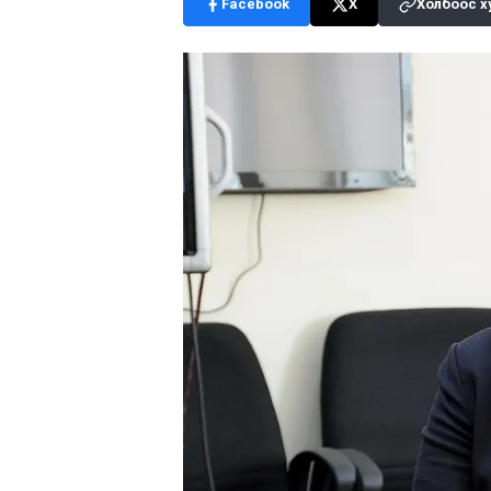
Facebook
X
Холбоос х