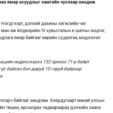
лан ямар асуудлыг хамгийн чухлаар хөндөж
 Нэгдүгээрт, дэлхий дахины хөгжлийн чиг
 мөн аж үйлдвэрийн IV хувьсгалын үе шатны онцлог,
длага ямар байгааг өөрийн судалгаа, мэдээлэл
ацийн индексээрээ 132 орноос 71-р байрт
-рт байсан бол даруй 10 гаруй байраар
а.
лгарч байгааг хөндлөө. Хоёрдугаарт манай улсын
йн түвшин, өрсөлдөх чадвараараа дэлхийн хаана