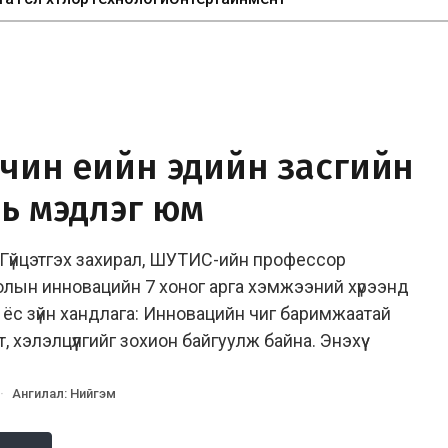
чин үеийн эдийн засгийн
нь мэдлэг юм
үйцэтгэх захирал, ШУТИС-ийн профессор
олын инновацийн 7 хоног арга хэмжээний хүрээнд
 ёс зүйн хандлага: Инновацийн чиг баримжаатай
 хэлэлцүүлгийг зохион байгуулж байна. Энэхүү
·
Ангилал
:
Нийгэм