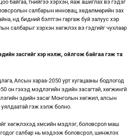
о байгаа, түүнийгээ хэрхэн, яаж ашиглах вэ гэдэг
боловсролын салбарын инновац, хөдөлмөрийн зах
йна, үүнд бидний бэлтгэн гаргаж буй залуус хэр
ын салбарыг хэрхэн хөгжүүлэх вэ гэдгийг чухлаар
дийн засгийг хэр үнэлж, ойлгож байгаа гэж та
лага, Алсын хараа-2050 урт хугацааны бодлогод
050 он гэхэд мэдлэгийн эдийн засагтай, хөгжингүй
длэгийн эдийн засаг Монголын хөгжил, алсын
 уялдаатай гэж хэлж болно.
г хөгжүүлэхэд хүмүүсийн мэдлэг, боловсрол маш
лгодог салбар нь мэдээж боловсрол, шинжлэх