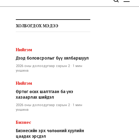
ХОЛБОГДОХ МЭДЭЭ
Нийгэм
Дээд боловсролыг бүү хялбаршуул
2026 оны долоодугаар сарын 2
·
1 мин
уншина
Нийгэм
Өртөг өсөх шалтгаан ба үнэ
хазаарлах шийдэл
2026 оны долоодугаар сарын 2
·
1 мин
уншина
Бизнес
Бизнесийн эрх чөлөөний хуулийн
цаадах эрсдэл