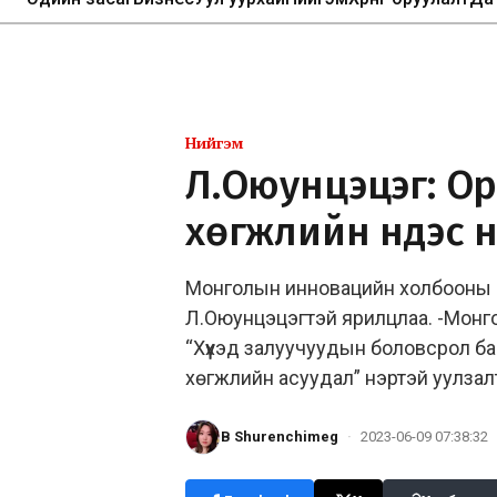
Нийгэм
Л.Оюунцэцэг: Ор
хөгжлийн үндэс 
Монголын инновацийн холбооны Г
Л.Оюунцэцэгтэй ярилцлаа. -Монг
“Хүүхэд залуучуудын боловсрол ба
хөгжлийн асуудал” нэртэй уулзалт,
B Shurenchimeg
·
2023-06-09 07:38:32