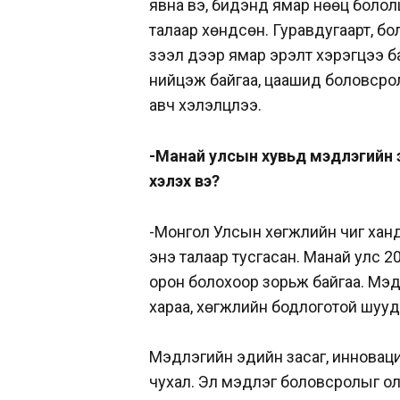
явна вэ, бидэнд ямар нөөц бололцо
талаар хөндсөн. Гуравдугаарт, 
зээл дээр ямар эрэлт хэрэгцээ ба
нийцэж байгаа, цаашид боловсрол
авч хэлэлцлээ.
-Манай улсын хувьд мэдлэгийн э
хэлэх вэ?
-Монгол Улсын хөгжлийн чиг ханд
энэ талаар тусгасан. Манай улс 2
орон болохоор зорьж байгаа. Мэ
хараа, хөгжлийн бодлоготой шууд
Мэдлэгийн эдийн засаг, инноваций
чухал. Эл мэдлэг боловсролыг о