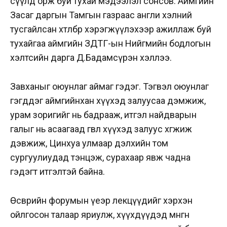
сүүлд орж буй тухай мэдээлэл сонсов. Аймгийн
Засаг даргын Тамгын газраас англи хэлний
тусгайлсан хөтөлбөр хэрэгжүүлэхээр ажиллаж буй
тухайгаа аймгийн ЗДТГ-ын Нийгмийн бодлогын
хэлтсийн дарга Д.Бадамсүрэн хэллээ.
Завханыг оюунлаг аймаг гэдэг. Тэгвэл оюунлаг
гэгддэг аймгийнхан хүүхэд залуусаа дэмжиж,
урам зоригийг нь бадрааж, итгэл найдварын
галыг нь асаагаад өгвөл хүүхэд залуус хөгжиж
дэвжиж, Цинхуа улмаар дэлхийн том
сургуулиудад тэнцэж, сурахаар явж чадна
гэдэгт итгэлтэй байна.
Өсвөрийн форумын үеэр лекцүүдийг хэрхэн
ойлгосон талаар яриулж, хүүхдүүдэд мөнгөн