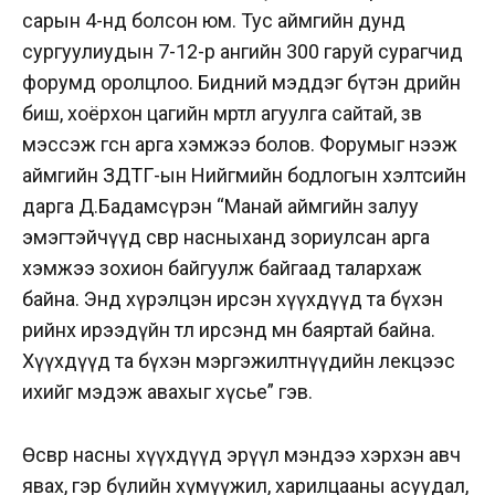
сарын 4-нд болсон юм. Тус аймгийн дунд
сургуулиудын 7-12-р ангийн 300 гаруй сурагчид
форумд оролцлоо. Бидний мэддэг бүтэн өдрийн
биш, хоёрхон цагийн мөртлөө агуулга сайтай, зөв
мэссэж өгсөн арга хэмжээ болов. Форумыг нээж
аймгийн ЗДТГ-ын Нийгмийн бодлогын хэлтсийн
дарга Д.Бадамсүрэн “Манай аймгийн залуу
эмэгтэйчүүд өсвөр насныханд зориулсан арга
хэмжээ зохион байгуулж байгаад талархаж
байна. Энд хүрэлцэн ирсэн хүүхдүүд та бүхэн
өөрийнхөө ирээдүйн төлөө ирсэнд мөн баяртай байна.
Хүүхдүүд та бүхэн мэргэжилтнүүдийн лекцээс
ихийг мэдэж авахыг хүсье” гэв.
Өсвөр насны хүүхдүүд эрүүл мэндээ хэрхэн авч
явах, гэр бүлийн хүмүүжил, харилцааны асуудал,