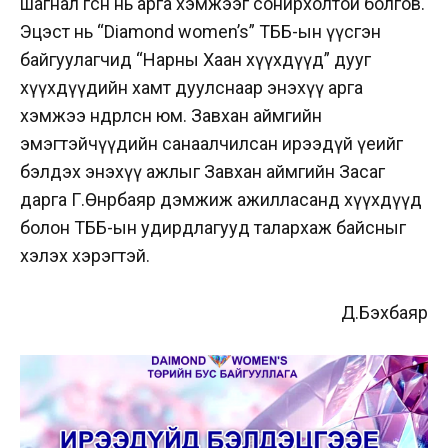
шагнал өгсөн нь арга хэмжээг сонирхолтой болгов.
Эцэст нь “Diamond women’s” ТББ-ын үүсгэн
байгуулагчид “Нарны Хаан хүүхдүүд” дууг
хүүхдүүдийн хамт дуулснаар энэхүү арга
хэмжээ өндөрлөсөн юм. Завхан аймгийн
эмэгтэйчүүдийн санаалчилсан ирээдүй үеийг
бэлдэх энэхүү ажлыг Завхан аймгийн Засаг
дарга Г.Өнөрбаяр дэмжиж ажилласанд хүүхдүүд
болон ТББ-ын удирдлагууд талархаж байсныг
хэлэх хэрэгтэй.
Д.Бэхбаяр