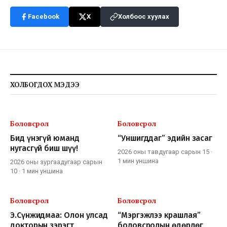
Facebook
X
Холбоос хуулах
ХОЛБОГДОХ МЭДЭЭ
Боловсрол
Боловсрол
Бид үнэгүй юманд
“Уншигддаг” эдийн засаг
нугасгүй биш шүү!
2026 оны тавдугаар сарын 15
·
1 мин
уншина
2026 оны зургаадугаар сарын
10
·
1 мин
уншина
Боловсрол
Боловсрол
Э.Сүнжидмаа: Олон улсад
“Мэргэжлээ крашлая”
докторын зэрэгт
боловсролын өдөрлөг