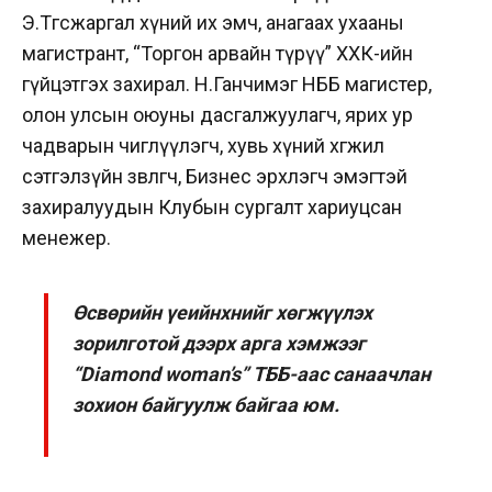
Э.Төгсжаргал хүний их эмч, анагаах ухааны
магистрант, “Торгон арвайн түрүү” ХХК-ийн
гүйцэтгэх захирал. Н.Ганчимэг НББ магистер,
олон улсын оюуны дасгалжуулагч, ярих ур
чадварын чиглүүлэгч, хувь хүний хөгжил
сэтгэлзүйн зөвлөгч, Бизнес эрхлэгч эмэгтэй
захиралуудын Клубын сургалт хариуцсан
менежер.
Өсвөрийн үеийнхнийг хөгжүүлэх
зорилготой дээрх арга хэмжээг
“Diamond woman’s” ТББ-аас санаачлан
зохион байгуулж байгаа юм.