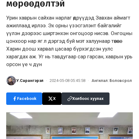
мөрөөдөлтэй
Урин хаврын сайхан нарлаг өдрүүдэд Завхан аймагт
ажиллаад ирлээ. Эх орны үзэсгэлэнт байгалийг
үүлэн дээрээс ширтэнхэн онгоцоор нисэв. Онгоцны
цонхоор нар яг л дэргэд буй мэт халуунаар төөнөнө.
Харин доош харвал цасаар бүрхэгдсэн уулс
харагдах аж. Уг нь тавдугаар сар гарсан, хаврын урь
орсон үе ч дүн
У.Сарангэрэл
·
2024-05-08 05:45:58
·
Ангилал
:
Боловсрол
Facebook
X
Холбоос хуулах