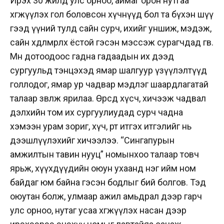
Ирэх 30 жилд улс орноо, аймаг орон нутгаа
хөгжүүлэх гол боловсон хүчнүүд бол та бүхэн шүү
гээд үүний тулд сайн сурч, ихийг уншиж, мэдэж,
сайн хөдөлмөрлөх ёстой гэсэн мэссэж сурагчдад өгөв.
Мөн дотоодоос гадна гадаадын их дээд
сургуульд тэнцэхэд ямар шалгуур үзүүлэлтүүд
голлодог, ямар ур чадвар мэдлэг шаардлагатай
талаар зөвлөж ярилаа. Өөрсдөө хүсч, хичээж чадвал
дэлхийн том их сургуулиудад сурч чадна
хэмээн урам зориг, хүч, өөртөө итгэх итгэлийг нь
дээшлүүлэхийг хичээлээ. “Сингапурын
амжилтын тавин нууц” номынхоо талаар товч
ярьж, хүүхдүүдийн оюун ухаанд нэг ийм ном
байдаг юм байна гэсэн бодлыг бий болгов. Тэд
оюутан болж, улмаар ажил амьдрал дээр гарч
улс орноо, нутаг усаа хөгжүүлэх насан дээр