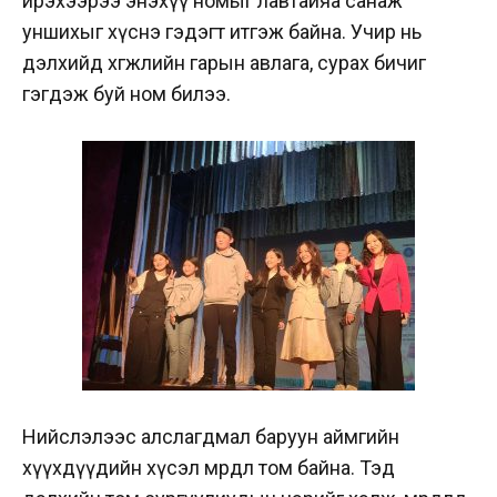
ирэхээрээ энэхүү номыг лавтайяа санаж
уншихыг хүснэ гэдэгт итгэж байна. Учир нь
дэлхийд хөгжлийн гарын авлага, сурах бичиг
гэгдэж буй ном билээ.
Нийслэлээс алслагдмал баруун аймгийн
хүүхдүүдийн хүсэл мөрөөдөл том байна. Тэд