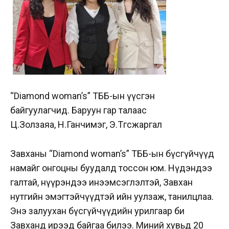
“Diamond woman’s” ТББ-ын үүсгэн
байгуулагчид. Баруун гар талаас
Ц.Золзаяа, Н.Ганчимэг, Э.Төгсжаргал
Завханы “Diamond woman’s” ТББ-ын бүсгүйчүүд
намайг онгоцны буудалд тоссон юм. Нүдэндээ
галтай, нүүрэндээ инээмсэглэлтэй, Завхан
нутгийн эмэгтэйчүүдтэй ийн уулзаж, танилцлаа.
Энэ залуухан бүсгүйчүүдийн урилгаар би
Завханд ирээд байгаа билээ. Миний хувьд 20