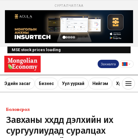
СУРТАЛЧИЛГАА
MSE stock prices loading
Захиалга
Эдийн засаг
Бизнес
Уул уурхай
Нийгэм
Хөрөнгө ору
Боловсрол
Завханы хүүхдүүд дэлхийн их
сургуулиудад суралцах