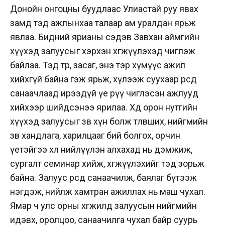
Донойн онгоцны буудлаас Улиастай руу явах
замд тэд ажлынхаа талаар ам уралдан ярьж
явлаа. Бидний ярианы сэдэв Завхан аймгийн
хүүхэд залуусыг хэрхэн хөгжүүлэхэд чиглэж
байлаа. Тэд төр, засаг, энэ тэр хүмүүс ажил
хийхгүй байна гэж ярьж, хүлээж суухаар өөрсдөө
санаачлаад ирээдүй үе рүү чиглэсэн ажлууд
хийхээр шийдсэнээ ярилаа. Хөдөө орон нутгийн
хүүхэд залуусыг зөв хүн болж төлөвших, нийгмийн
зөв хандлага, харилцааг бий болгох, орчин
үетэйгээ хөл нийлүүлэн алхахад нь дэмжиж,
сургалт семинар хийж, хөгжүүлэхийг тэд зорьж
байна. Залуус өөрсдөө санаачилж, баялаг бүтээж
нэгдэж, нийлж хамтран ажиллах нь маш чухал.
Ямар ч улс орны хөгжилд залуусын нийгмийн
идэвх, оролцоо, санаачилга чухал байр суурь