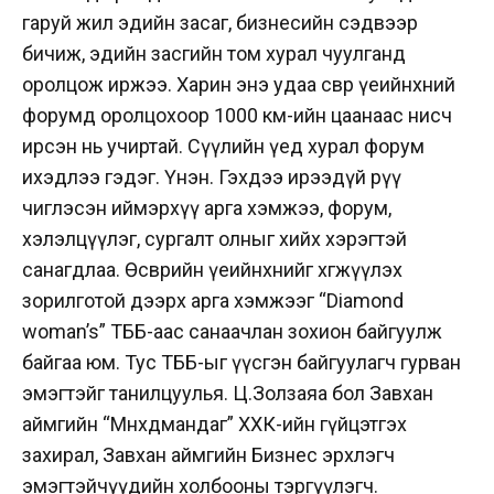
гаруй жил эдийн засаг, бизнесийн сэдвээр
бичиж, эдийн засгийн том хурал чуулганд
оролцож иржээ. Харин энэ удаа өсвөр үеийнхний
форумд оролцохоор 1000 км-ийн цаанаас нисч
ирсэн нь учиртай. Сүүлийн үед хурал форум
ихэдлээ гэдэг. Үнэн. Гэхдээ ирээдүй рүү
чиглэсэн иймэрхүү арга хэмжээ, форум,
хэлэлцүүлэг, сургалт олныг хийх хэрэгтэй
санагдлаа. Өсвөрийн үеийнхнийг хөгжүүлэх
зорилготой дээрх арга хэмжээг “Diamond
woman’s” ТББ-аас санаачлан зохион байгуулж
байгаа юм. Тус ТББ-ыг үүсгэн байгуулагч гурван
эмэгтэйг танилцуулья. Ц.Золзаяа бол Завхан
аймгийн “Мөнхөдмандаг” ХХК-ийн гүйцэтгэх
захирал, Завхан аймгийн Бизнес эрхлэгч
эмэгтэйчүүдийн холбооны тэргүүлэгч.