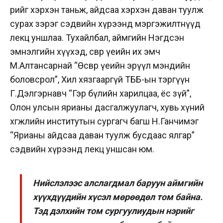
өөрийгөө хэрхэн таньж, айдсаа хэрхэн даван туулж
сурах зэрэг сэдвийн хүрээнд мэргэжилтнүүд
лекц уншлаа. Тухайлбал, аймгийн Нэгдсэн
эмнэлгийн хүүхэд, өсвөр үеийн их эмч
М.Алтансарнай “Өсвөр үеийн эрүүл мэндийн
боловсрол”, Хил хязгааргүй ТББ-ын тэргүүн
Г.Дэлгэрнавч “Гэр бүлийн харилцаа, ёс зүй”,
Олон улсын ярианы дасгалжуулагч, хувь хүний
хөгжлийн институтын сургагч багш Н.Ганчимэг
“Ярианы айдсаа даван туулж бусдаас ялгар”
сэдвийн хүрээнд лекц уншсан юм.
Нийслэлээс алслагдмал баруун аймгийн
хүүхдүүдийн хүсэл мөрөөдөл том байна.
Тэд дэлхийн том сургуулиудын нэрийг