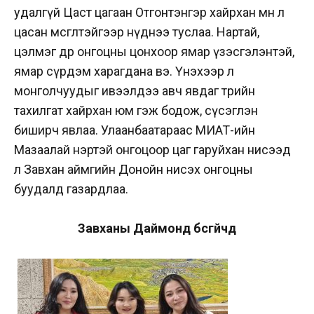
удалгүй Цаст цагаан Отгонтэнгэр хайрхан мөн л
цасан өмсгөлтэйгээр нүднээ туслаа. Нартай,
цэлмэг өдөр онгоцны цонхоор ямар үзэсгэлэнтэй,
ямар сүрдэм харагдана вэ. Үнэхээр л
монголчуудыг ивээлдээ авч явдаг төрийн
тахилгат хайрхан юм гэж бодож, сүсэглэн
биширч явлаа. Улаанбаатараас МИАТ-ийн
Мазаалай нэртэй онгоцоор цаг гаруйхан нисээд
л Завхан аймгийн Донойн нисэх онгоцны
буудалд газардлаа.
Завханы Даймонд бүсгүйчүүд