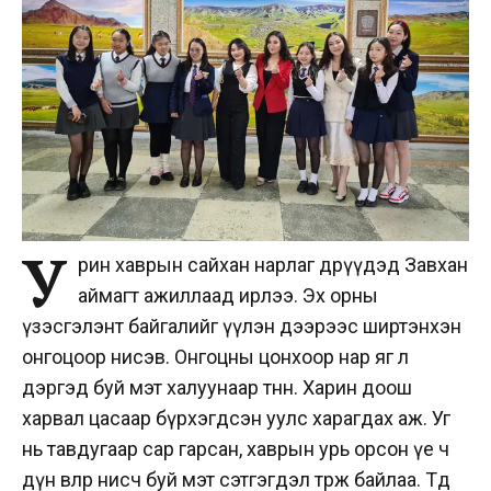
У
рин хаврын сайхан нарлаг өдрүүдэд Завхан
аймагт ажиллаад ирлээ. Эх орны
үзэсгэлэнт байгалийг үүлэн дээрээс ширтэнхэн
онгоцоор нисэв. Онгоцны цонхоор нар яг л
дэргэд буй мэт халуунаар төөнөнө. Харин доош
харвал цасаар бүрхэгдсэн уулс харагдах аж. Уг
нь тавдугаар сар гарсан, хаврын урь орсон үе ч
дүн өвлөөр нисч буй мэт сэтгэгдэл төрж байлаа. Төд