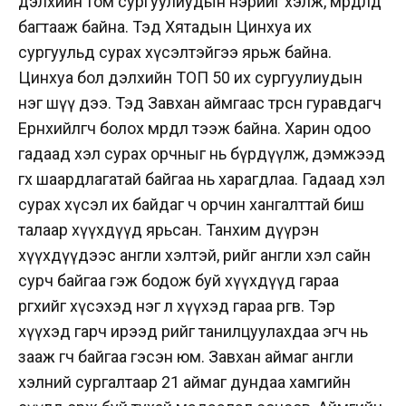
дэлхийн том сургуулиудын нэрийг хэлж, мөрөөдөлдөө
багтааж байна. Тэд Хятадын Цинхуа их
сургуульд сурах хүсэлтэйгээ ярьж байна.
Цинхуа бол дэлхийн ТОП 50 их сургуулиудын
нэг шүү дээ. Тэд Завхан аймгаас төрсөн гуравдагч
Ерөнхийлөгч болох мөрөөдөл тээж байна. Харин одоо
гадаад хэл сурах орчныг нь бүрдүүлж, дэмжээд
өгөх шаардлагатай байгаа нь харагдлаа. Гадаад хэл
сурах хүсэл их байдаг ч орчин хангалттай биш
талаар хүүхдүүд ярьсан. Танхим дүүрэн
хүүхдүүдээс англи хэлтэй, өөрийгөө англи хэл сайн
сурч байгаа гэж бодож буй хүүхдүүд гараа
өргөхийг хүсэхэд нэг л хүүхэд гараа өргөв. Тэр
хүүхэд гарч ирээд өөрийгөө танилцуулахдаа эгч нь
зааж өгч байгаа гэсэн юм. Завхан аймаг англи
хэлний сургалтаар 21 аймаг дундаа хамгийн