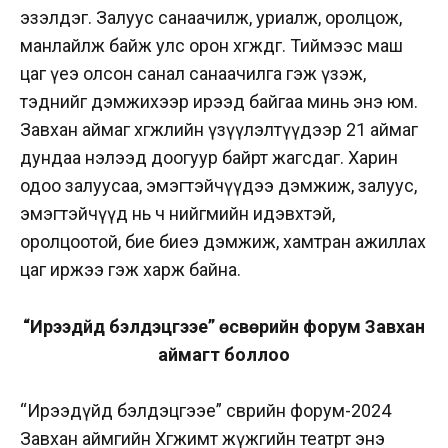
эзэлдэг. Залуус санаачилж, уриалж, оролцож,
манлайлж байж улс орон хөгждөг. Тиймээс маш
цаг үеэ олсон санал санаачилга гэж үзэж,
тэднийг дэмжихээр ирээд байгаа минь энэ юм.
Завхан аймаг хөгжлийн үзүүлэлтүүдээр 21 аймаг
дундаа нэлээд доогуур байрт жагсдаг. Харин
одоо залуусаа, эмэгтэйчүүдээ дэмжиж, залуус,
эмэгтэйчүүд нь ч нийгмийн идэвхтэй,
оролцоотой, бие биеэ дэмжиж, хамтран ажиллах
цаг иржээ гэж харж байна.
“Ирээдүйд бэлдэцгээе” өсвөрийн форум Завхан
аймагт боллоо
“Ирээдүйд бэлдэцгээе” өсвөрийн форум-2024
Завхан аймгийн Хөгжимт жүжгийн театрт энэ