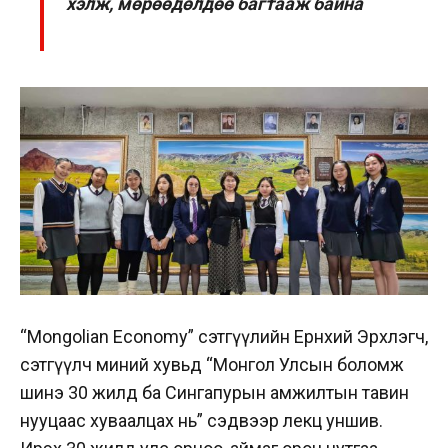
хэлж, мөрөөдөлдөө багтааж байна
“Mongolian Economy” сэтгүүлийн Ерөнхий Эрхлэгч,
сэтгүүлч миний хувьд “Монгол Улсын боломж
шинэ 30 жилд ба Сингапурын амжилтын тавин
нууцаас хуваалцах нь” сэдвээр лекц уншив.