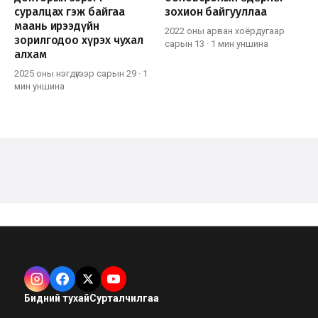
суралцах гэж байгаа
зохион байгууллаа
маань ирээдүйн
2022 оны арван хоёрдугаар
зорилгодоо хүрэх чухал
сарын 13
·
1 мин
уншина
алхам
2025 оны нэгдүгээр сарын 29
·
1
мин
уншина
Бидний тухай
Сурталчилгаа