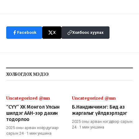
Facebook
X
Холбоос хуулах
ХОЛБОГДОХ МЭДЭЭ
Uncategorized @mn
Uncategorized @mn
“СҮҮ” ХК Монгол Улсын
Б.Нандинчимэг: Бид аз
шилдэг ААН-ээр дахин
жаргалыг үйлдвэрлэдэг
тодорлоо
2025 оны арван нэгдүгээр сарын
24
·
1 мин
уншина
2025 оны арван хоёрдугаар
сарын 24
·
1 мин
уншина