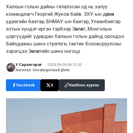
Халхын голын дайны гялалзсан од нь залуу
командлагч Георгий Жуков байв. ЗХУ-ын дөрвөн
удаагийн баатар, БНМАУ-ын баатар, Улаанбаатар
хотын хүндэт иргэн тэрбээр Зөвлөлт, Монголын
цэргүүдийг удирдан Халхын голын дайнд орохдоо
байлдааны шинэ стратеги, тактик боловсруулсны
зэрэгцээ Зөвлөлтийн шинэ онгоцу
У.Сарангэрэл
·
2024-09-09 06:13:53
·
Ангилал
:
Uncategorized @mn
Facebook
X
Холбоос хуулах