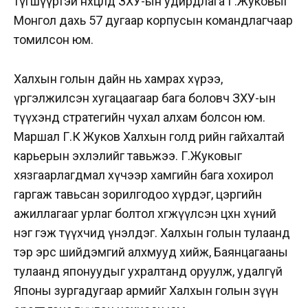
түгшүүртэй нөхцөлд ЗХУ-ын удирдлага Г.Жуковыг
Монгол дахь 57 дугаар корпусын командлагчаар
томилсон юм.
Халхын голын дайн нь хамрах хүрээ,
үргэлжилсэн хугацаагаар бага боловч ЗХУ-ын
түүхэнд стратегийн чухал алхам болсон юм.
Маршал Г.К Жуков Халхын голд өөрийн гайхалтай
карьерын эхлэлийг тавьжээ. Г.Жуковыг
хязгаарлагдмал хүчээр хамгийн бага хохирол
гаргаж тавьсан зорилгодоо хүрдэг, цэргийн
ажиллагааг урлаг болтол хөгжүүлсэн цөөхөн хүний
нэг гэж түүхчид үнэлдэг. Халхын голын тулаанд
тэр эрс шийдэмгий алхмууд хийж, Баянцагааны
тулаанд японуудыг ухралтанд оруулж, удалгүй
Японы зургадугаар армийг Халхын голын зүүн