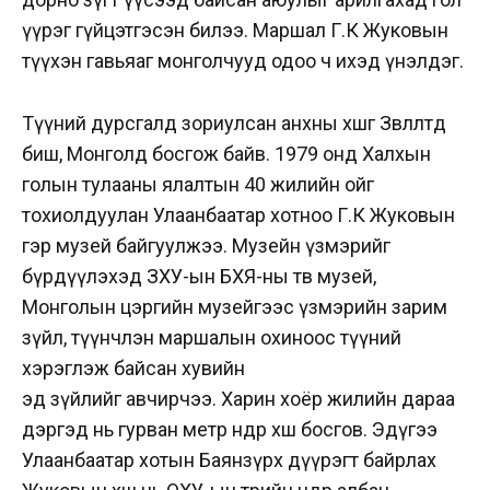
үүрэг гүйцэтгэсэн билээ. Маршал Г.К Жуковын
түүхэн гавьяаг монголчууд одоо ч ихэд үнэлдэг.
Түүний дурсгалд зориулсан анхны хөшөөг Зөвлөлтөд
биш, Монголд босгож байв. 1979 онд Халхын
голын тулааны ялалтын 40 жилийн ойг
тохиолдуулан Улаанбаатар хотноо Г.К Жуковын
гэр музей байгуулжээ. Музейн үзмэрийг
бүрдүүлэхэд ЗХУ-ын БХЯ-ны төв музей,
Монголын цэргийн музейгээс үзмэрийн зарим
зүйл, түүнчлэн маршалын охиноос түүний
хэрэглэж байсан хувийн
эд зүйлийг авчирчээ. Харин хоёр жилийн дараа
дэргэд нь гурван метр өндөр хөшөө босгов. Эдүгээ
Улаанбаатар хотын Баянзүрх дүүрэгт байрлах