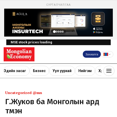
СУРТАЛЧИЛГАА
MSE stock prices loading
Захиалга
Эдийн засаг
Бизнес
Уул уурхай
Нийгэм
Хөрөнгө ору
Uncategorized @mn
Г.Жуков ба Монголын ард
түмэн