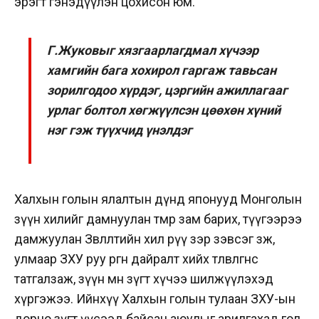
эрэгт гэнэдүүлэн цохисон юм.
Г.Жуковыг хязгаарлагдмал хүчээр
хамгийн бага хохирол гаргаж тавьсан
зорилгодоо хүрдэг, цэргийн ажиллагааг
урлаг болтол хөгжүүлсэн цөөхөн хүний
нэг гэж түүхчид үнэлдэг
Халхын голын ялалтын дүнд японууд Монголын
зүүн хилийг дамнуулан төмөр зам барих, түүгээрээ
дамжуулан Зөвлөлтийн хил рүү зэр зэвсэг зөөж,
улмаар ЗХУ руу өргөн дайралт хийх төлөвлөгөөнөөсөө
татгалзаж, зүүн өмнө зүгт хүчээ шилжүүлэхэд
хүргэжээ. Ийнхүү Халхын голын тулаан ЗХУ-ын
дорно зүгт үүсээд байсан аюулыг арилгахад гол