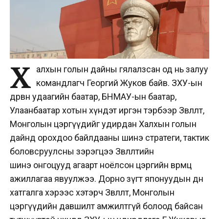
Х
алхын голын дайны гялалзсан од нь залуу
командлагч Георгий Жуков байв. ЗХУ-ын
дөрвөн удаагийн баатар, БНМАУ-ын баатар,
Улаанбаатар хотын хүндэт иргэн тэрбээр Зөвлөлт,
Монголын цэргүүдийг удирдан Халхын голын
дайнд орохдоо байлдааны шинэ стратеги, тактик
боловсруулсны зэрэгцээ Зөвлөлтийн
шинэ онгоцууд агаарт ноёлсон цэргийн өвөрмөц
ажиллагаа явуулжээ. Дорно зүгт японуудын өдөөн
хатгалга хэрээс хэтэрч Зөвлөлт, Монголын
цэргүүдийн давшилт амжилтгүй болоод байсан