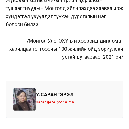
Жуковын хөшөө нь ОХУ-ын төрийн өндөр албан
тушаалтнуудын Монголд айлчлахдаа заавал ирж
хүндэтгэл үзүүлдэг түүхэн дурсгалын нэг
болсон билээ.
/Монгол Улс, ОХУ-ын хооронд дипломат
харилцаа тогтоосны 100 жилийн ойд зориулсан
тусгай дугаараас. 2021 он/
У.САРАНГЭРЭЛ
sarangerel@one.mn