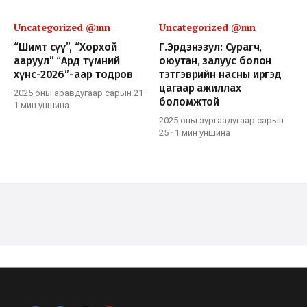
Uncategorized @mn
Uncategorized @mn
“Шимт сүү”, “Хорхой
Г.Эрдэнэзул: Сурагч,
ааруул” “Ард түмний
оюутан, залуус болон
хүнс-2026”-аар тодров
тэтгэврийн насны иргэд
цагаар ажиллах
2025 оны аравдугаар сарын 21
·
боломжтой
1 мин
уншина
2025 оны зургаадугаар сарын
25
·
1 мин
уншина