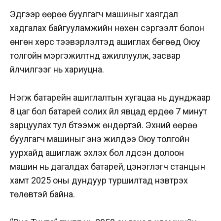
Эдгээр өөрөө буулгагч машиныг хаягдал
хадгалах байгууламжийн нөхөн сэргээлт болон
өнгөн хөрс тээвэрлэлтэд ашиглах бөгөөд Оюу
толгойн мэргэжилтнүүд ажиллуулж, засвар
үйлчилгээг нь хариуцна.
Нэгж батарейн ашиглалтын хугацаа нь дунджаар
8 цаг бол батарей солих үйл явцад ердөө 7 минут
зарцуулах тул бүтээмж өндөртэй. Эхний өөрөө
буулгагч машиныг энэ жилдээ Оюу толгойн
уурхайд ашиглаж эхлэх бол үлдсэн долоон
машин нь дагалдах батарей, цэнэглэгч станцын
хамт 2025 оны дундуур туршилтад нэвтрэх
төлөвтэй байна.