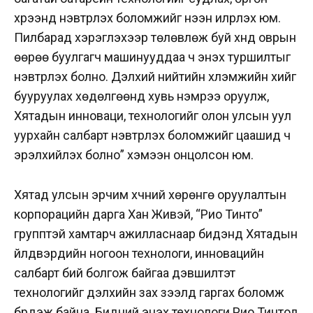
хүрээнд нэвтрүүлэх боломжийг нээн илрүүлэх юм.
Пилбарад хэрэглэхээр төлөвлөж буй хүнд оврын
өөрөө буулгагч машинууддаа ч энэхүү туршилтыг
нэвтрүүлэх болно. Дэлхий нийтийн хүлэмжийн хийг
бууруулах хөдөлгөөнд хувь нэмрээ оруулж,
Хятадын инноваци, технологийг олон улсын уул
уурхайн салбарт нэвтрүүлэх боломжийг цаашид ч
эрэлхийлэх болно” хэмээн онцолсон юм.
Хятад улсын эрчим хүчний хөрөнгө оруулалтын
корпорацийн дарга Хан Живэй, “Рио Тинто”
групптэй хамтарч ажилласнаар бидэнд Хятадын
үйлдвэрүүдийн ногоон технологи, инновацийн
салбарт бий болгож байгаа дэвшилтэт
технологийг дэлхийн зах зээлд гаргах боломж
бүрдэж байна. Бидний энэхүү технологи Рио Тинтод