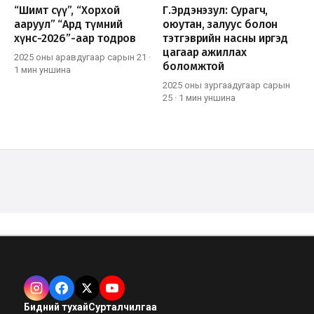
“Шимт сүү”, “Хорхой
Г.Эрдэнэзул: Сурагч,
ааруул” “Ард түмний
оюутан, залуус болон
хүнс-2026”-аар тодров
тэтгэврийн насны иргэд
цагаар ажиллах
2025 оны аравдугаар сарын 21
·
боломжтой
1 мин
уншина
2025 оны зургаадугаар сарын
25
·
1 мин
уншина
Бидний тухай
Сурталчилгаа