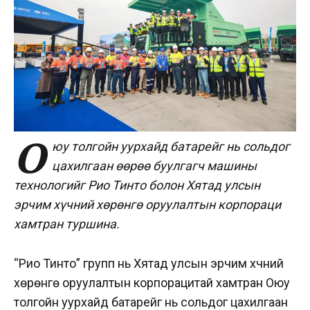
О
юу толгойн уурхайд батарейг нь сольдог
цахилгаан өөрөө буулгагч машины
технологийг Рио Тинто болон Хятад улсын
эрчим хүчний хөрөнгө оруулалтын корпораци
хамтран туршина.
“Рио Тинто” групп нь Хятад улсын эрчим хүчний
хөрөнгө оруулалтын корпорацитай хамтран Оюу
толгойн уурхайд батарейг нь сольдог цахилгаан