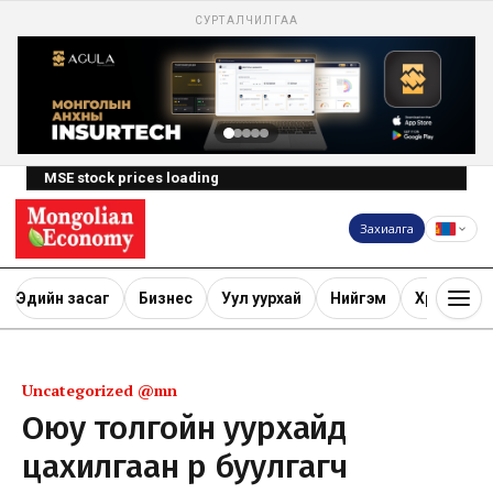
СУРТАЛЧИЛГАА
MSE stock prices loading
Захиалга
Эдийн засаг
Бизнес
Уул уурхай
Нийгэм
Хөрөнгө ору
Uncategorized @mn
Оюу толгойн уурхайд
цахилгаан өөрөө буулгагч