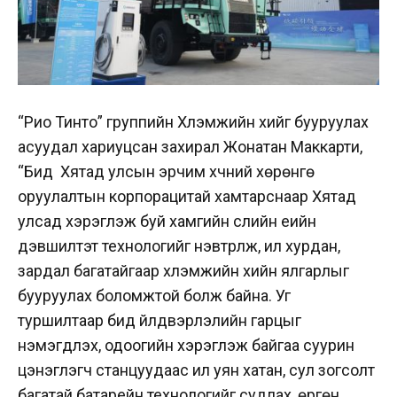
“Рио Тинто” группийн Хүлэмжийн хийг бууруулах
асуудал хариуцсан захирал Жонатан Маккарти,
“Бид Хятад улсын эрчим хүчний хөрөнгө
оруулалтын корпорацитай хамтарснаар Хятад
улсад хэрэглэж буй хамгийн сүүлийн үеийн
дэвшилтэт технологийг нэвтрүүлж, илүү хурдан,
зардал багатайгаар хүлэмжийн хийн ялгарлыг
бууруулах боломжтой болж байна. Уг
туршилтаар бид үйлдвэрлэлийн гарцыг
нэмэгдүүлэх, одоогийн хэрэглэж байгаа суурин
цэнэглэгч станцуудаас илүү уян хатан, сул зогсолт
багатай батарейн технологийг судлах, өргөн