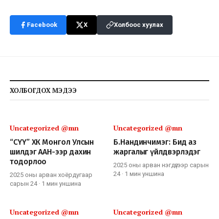
Facebook
X
Холбоос хуулах
ХОЛБОГДОХ МЭДЭЭ
Uncategorized @mn
Uncategorized @mn
“СҮҮ” ХК Монгол Улсын
Б.Нандинчимэг: Бид аз
шилдэг ААН-ээр дахин
жаргалыг үйлдвэрлэдэг
тодорлоо
2025 оны арван нэгдүгээр сарын
24
·
1 мин
уншина
2025 оны арван хоёрдугаар
сарын 24
·
1 мин
уншина
Uncategorized @mn
Uncategorized @mn