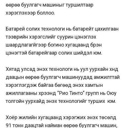
өөрөө буулгагч машиныг туршилтаар
хэрэглэхээр боллоо.
Батарей солих технологи нь батарейт цахилгаан
тээврийн хэрэгслийг суурин цэнэглэх
шаардлагагүйгээр богино хугацаанд бүрэн
цэнэгтэй батарейгаар солих шийдэл юм.
Хятад улсад энэхүү технологи нь уул уурхайн хүнд
даацын өөрөө буулгагч машинуудад амжилттай
хэрэглэгдэж байгаа бөгөөд энэхүү хамтын
ажиллагааны хүрээнд “Рио Тинто” групп нь Оюу
толгойн уурхайд энэхүү технологийг турших юм.
Хоёр жилийн хугацаанд хэрэгжих энэхүү төсөлд
91 тонн даацтай найман өөрөө буулгагч машин,