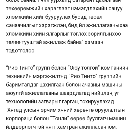
төхөөрөмжийн хэрэглээг нэмэгдүүлэхийн сацуу
хүлэмжийн хийг бууруулах бусад төсөл
санаачилгыг хэрэгжүүлэн, бид үйл ажиллагааныхаа
хүлэмжийн хийн ялгарлыг тэглэх зорилгынхоо
төлөө тууштай ажиллаж байна” хэмээн
тодотголоо.
“Рио Тинто” групп болон “Оюу толгой” компанийн
техникийн мэргэжилтнүүд “Рио Тинто” группийн
баримталдаг цахилгаан болон ачааны машины
аюулгүй ажиллагааны шаардлагад нийцүүлэн, уг
технологийн загварыг гарган, тохируулахад
Хятад улсын эрчим хүчний хөрөнгө оруулалтын
корпораци болон “Тонли” өөрөө буулгагч машин
үйлдвэрлэгчтэй нягт хамтран ажилласан юм.