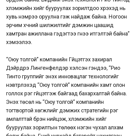
хүлэмжийн хийг бууруулах зорилтдоо хүрэхэд нь
хувь нэмрээ оруулна гэж найдаж байна. Ногоон
эрчим хүчний шилжилтийг дэмжин цаашид
хамтран ажиллана гэдэгтээ гүнээ итгэлтэй байна”
хэмээлээ.
“Оюу толгой” компанийн Гүйцэтгэх захирал
Дэйрдрэ Лингенфелдэр хэлсэн үгэндээ, “Рио
Тинто группийг энэхүү инновацлаг технологийг
нэвтрүүлэхэд “Оюу толгой” компанийн хамт олон
голлох үүрэг гүйцэтгэж байгаад бахархалтай байна.
Энэхүү төсөл нь “Оюу толгой” компанийн
тогтвортой хөгжлийг дэмжих стратегийн үүрэг
амлалттай бүрэн нийцэж, хүлэмжийн хийг
бууруулах зорилтын төлөөх нэгэн чухал алхам
болж байна. Гүний уурхайд батарейт цахилгаан