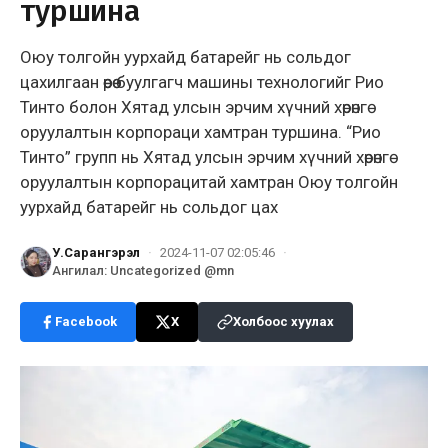
туршина
Оюу толгойн уурхайд батарейг нь сольдог
цахилгаан өөрөө буулгагч машины технологийг Рио
Тинто болон Хятад улсын эрчим хүчний хөрөнгө
оруулалтын корпораци хамтран туршина. “Рио
Тинто” групп нь Хятад улсын эрчим хүчний хөрөнгө
оруулалтын корпорацитай хамтран Оюу толгойн
уурхайд батарейг нь сольдог цах
У.Сарангэрэл
·
2024-11-07 02:05:46
·
Ангилал
:
Uncategorized @mn
Facebook
X
Холбоос хуулах