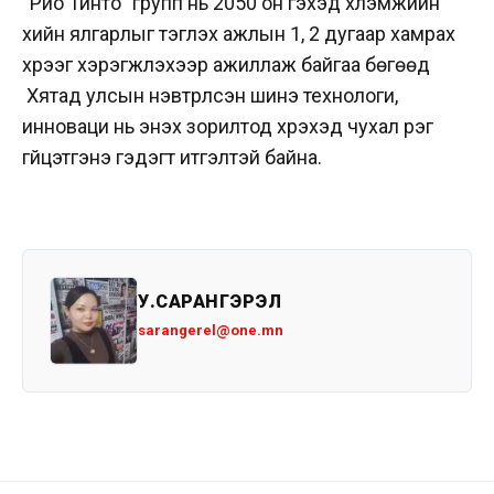
“Рио Тинто” групп нь 2050 он гэхэд хүлэмжийн
хийн ялгарлыг тэглэх ажлын 1, 2 дугаар хамрах
хүрээг хэрэгжүүлэхээр ажиллаж байгаа бөгөөд
Хятад улсын нэвтрүүлсэн шинэ технологи,
инноваци нь энэхүү зорилтод хүрэхэд чухал үүрэг
гүйцэтгэнэ гэдэгт итгэлтэй байна.
У.САРАНГЭРЭЛ
sarangerel@one.mn