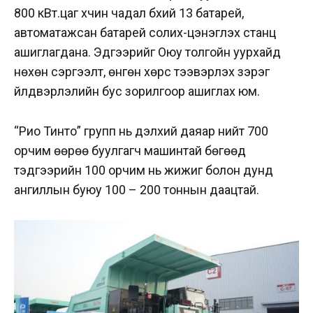
800 кВт.цаг хүчин чадал бүхий 13 батарей,
автоматажсан батарей солих-цэнэглэх станц
ашиглагдана. Эдгээрийг Оюу толгойн уурхайд
нөхөн сэргээлт, өнгөн хөрс тээвэрлэх зэрэг
үйлдвэрлэлийн бус зорилгоор ашиглах юм.
“Рио Тинто” групп нь дэлхий даяар нийт 700
орчим өөрөө буулгагч машинтай бөгөөд
тэдгээрийн 100 орчим нь жижиг болон дунд
ангиллын буюу 100 – 200 тоннын даацтай.