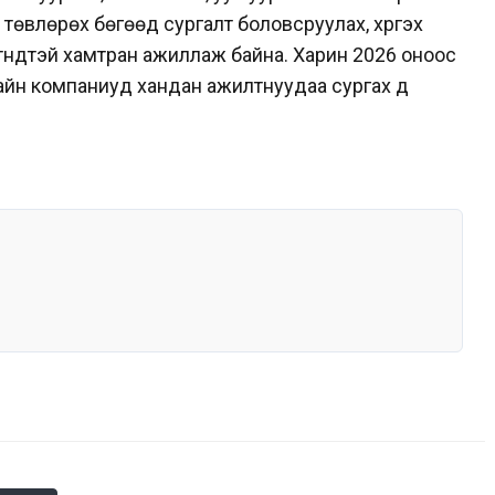
төвлөрөх бөгөөд сургалт боловсруулах, хүргэх
үүдтэй хамтран ажиллаж байна. Харин 2026 оноос
айн компаниуд хандан ажилтнуудаа сургах үүд