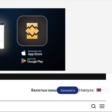
Захиалга
Нэвтрэх
Валютын ханш
|
|