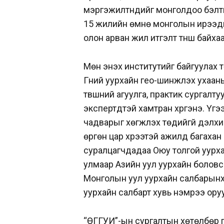
мэргэжилтнүүдийг монголдоо бэлт
15 жилийн өмнө монголын ирээдү
олон арван жил итгэлт түнш байха
Мөн энэхүү институтийг байгуула
Гүний уурхайн гео-шинжлэх ухаа
түвшний агуулга, практик сургалт
экспертүүдтэй хамтран хүргэнэ. Үү
чадварыг хөгжүүлэх төдийгүй дэлх
өргөн цар хүрээтэй ажилд багахан ч
суралцагчдадаа Оюу толгой уурха
улмаар Азийн уул уурхайн боловс
Монголын уул уурхайн салбарынх
уурхайн салбарт хувь нэмрээ оруу
“ӨГГУИ”-ын сургалтын хөтөлбөр гү