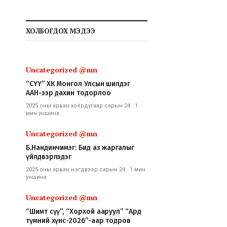
ХОЛБОГДОХ МЭДЭЭ
Uncategorized @mn
“СҮҮ” ХК Монгол Улсын шилдэг
ААН-ээр дахин тодорлоо
2025 оны арван хоёрдугаар сарын 24
·
1
мин
уншина
Uncategorized @mn
Б.Нандинчимэг: Бид аз жаргалыг
үйлдвэрлэдэг
2025 оны арван нэгдүгээр сарын 24
·
1 мин
уншина
Uncategorized @mn
“Шимт сүү”, “Хорхой ааруул” “Ард
түмний хүнс-2026”-аар тодров