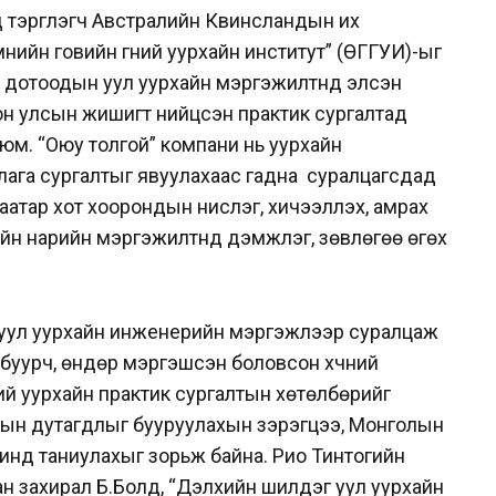
д тэргүүлэгч Австралийн Квинсландын их
нийн говийн гүний уурхайн институт” (ӨГГУИ)-ыг
, дотоодын уул уурхайн мэргэжилтнүүд элсэн
он улсын жишигт нийцсэн практик сургалтад
юм. “Оюу толгой” компани нь уурхайн
лага сургалтыг явуулахаас гадна суралцагсдад
аатар хот хоорондын нислэг, хичээллэх, амрах
айн нарийн мэргэжилтнүүд дэмжлэг, зөвлөгөө өгөх
р уул уурхайн инженерийн мэргэжлээр суралцаж
буурч, өндөр мэргэшсэн боловсон хүчний
үний уурхайн практик сургалтын хөтөлбөрийг
арын дутагдлыг бууруулахын зэрэгцээ, Монголын
инд таниулахыг зорьж байна. Рио Тинтогийн
н захирал Б.Болд, “Дэлхийн шилдэг уул уурхайн