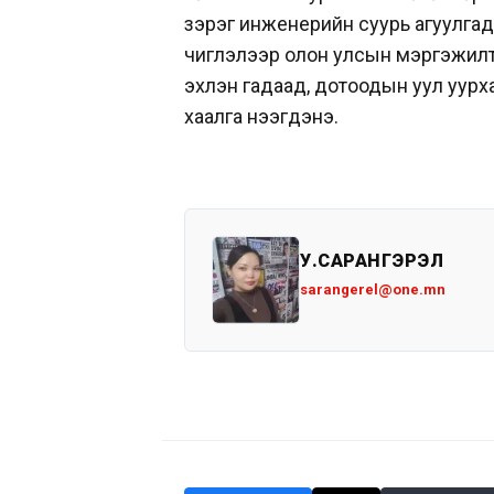
зэрэг инженерийн суурь агуулгад 
чиглэлээр олон улсын мэргэжилтн
эхлэн гадаад, дотоодын уул уурх
хаалга нээгдэнэ.
У.САРАНГЭРЭЛ
sarangerel@one.mn