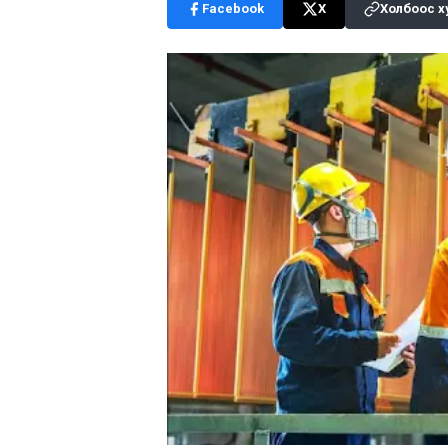
Facebook
X
Холбоос х