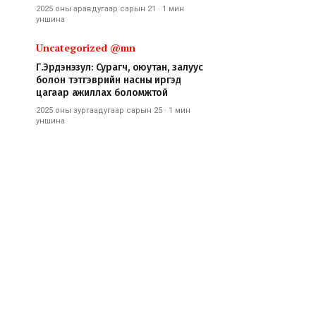
2025 оны аравдугаар сарын 21
·
1 мин
уншина
Uncategorized @mn
Г.Эрдэнэзул: Сурагч, оюутан, залуус
болон тэтгэврийн насны иргэд
цагаар ажиллах боломжтой
2025 оны зургаадугаар сарын 25
·
1 мин
уншина