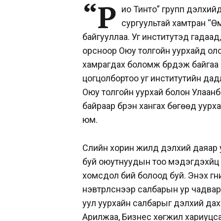
“Р
ио Тинто” групп дэлхий
сургуультай хамтран “Өм
байгууллаа. Уг институтэд гадаад
орсноор Оюу толгойн уурхайд ол
хамрагдах боломж бүрдэж байгаа 
цогцолбортоо уг институтийн дад
Оюу толгойн уурхай болон Улаанб
байраар бүрэн хангах бөгөөд уурх
юм.
Сүүлийн хорин жилд дэлхий даяа
буй оюутнуудын тоо мэдэгдэхүйц 
хомсдол бий болоод буй. Энэхүү г
нэвтрүүлснээр салбарын ур чадв
уул уурхайн салбарыг дэлхий дах
Арилжаа, Бизнес хөгжил хариуцса