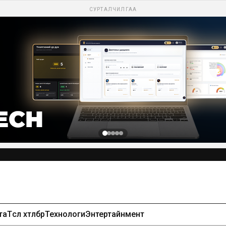
СУРТАЛЧИЛГАА
та
Төсөл хөтөлбөр
Технологи
Энтертайнмент