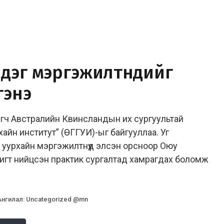
дэг мэргэжилтнүүдийг
гэнэ
лэгч Австралийн Квинсландын их сургуультай
хайн институт” (ӨГГУИ)-ыг байгууллаа. Уг
 уурхайн мэргэжилтнүүд элсэн орсноор Оюу
игт нийцсэн практик сургалтад хамрагдах боломж
Ангилал
:
Uncategorized @mn