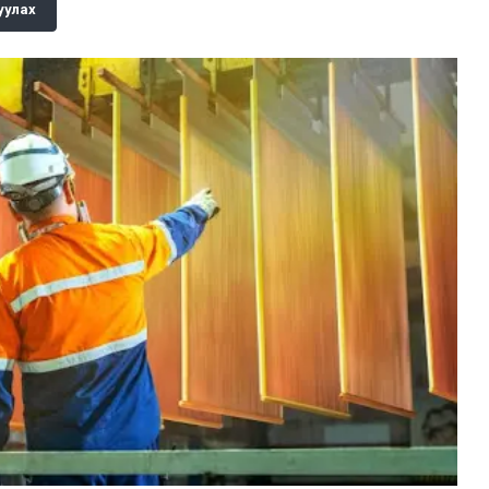
уулах