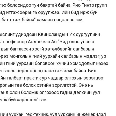
гэх болсондоо тун баяртай байна. Рио Тинто групп
йд итгэж хөрөнгө оруулжээ. Ийн бид ирж буй
а бататгаж байна” хэмээн онцолсон юм.
х төслийг удирдсан Квинсландын Их сургуулийн
ны профессор Андре ван Ас “Бид олон улсын
уудыг багтаасан хосгүй хөтөлбөрийг салбарын
гээрээ монголын гүний уурхайн салбарын мэдлэг, ур
ийн гүний уурхайн боловсон хүчний хомсдолыг нөхөх
 гэсэн эерэг нөлөө үзүүлнэ гэж үзэж байна. Бид
йн талбарт практик ур чадвар олгохын зэрэгцээ
ролын төв болох хэтийн зорилготой. Энэ нь
анд олон боломж олгохоос гадна дэлхийн уул
лж буй хэрэг юм” гэв.
ний уурхай, гео-техник, уул уурхайн инженерчлэл