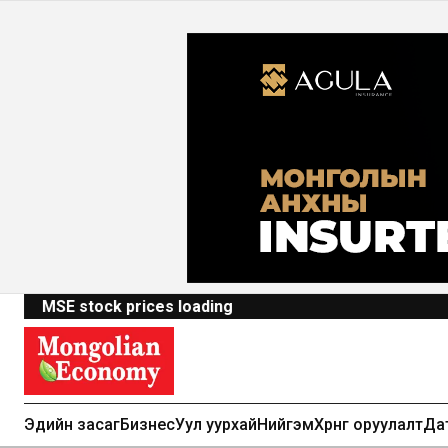
MSE stock prices loading
Эдийн засаг
Бизнес
Уул уурхай
Нийгэм
Хөрөнгө оруулалт
Да