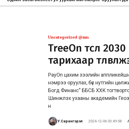
Uncategorized @mn
TreeOn төсөл 2030
тарихаар төлөвлөж
PayOn цахим зээлийн аппликейшн
нэмрээ оруулах, бүс нутгийн цөлж
Богд Финанс” ББСБ ХХК тогтворт
Шинжлэх ухааны академийн Геоэк
н
У.Сарангэрэл
·
2024-12-06 03:49:58
·