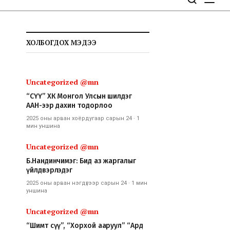
ХОЛБОГДОХ МЭДЭЭ
Uncategorized @mn
“СҮҮ” ХК Монгол Улсын шилдэг
ААН-ээр дахин тодорлоо
2025 оны арван хоёрдугаар сарын 24
·
1
мин
уншина
Uncategorized @mn
Б.Нандинчимэг: Бид аз жаргалыг
үйлдвэрлэдэг
2025 оны арван нэгдүгээр сарын 24
·
1 мин
уншина
Uncategorized @mn
“Шимт сүү”, “Хорхой ааруул” “Ард