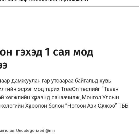
 он гэхэд 1 сая мод
ээ
аар дамжуулан гар утсаараа байгальд хувь
илтийн эсрэг мод тарих TreeOn төслийг “Таван
ой хөгжлийн хүрээнд санаачилж, Монгол Улсын
ологийн Хүрээлэн болон “Ногоон Ази Сүлжээ” ТББ
Ангилал
:
Uncategorized @mn