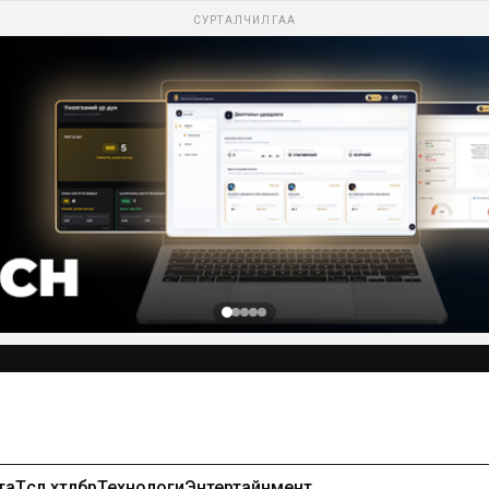
СУРТАЛЧИЛГАА
та
Төсөл хөтөлбөр
Технологи
Энтертайнмент