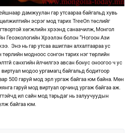
ейшнаар дамжуулан гар утсаараа байгальд хувь
н цөлжилтийн эсрэг мод тарих TreeOn төслийг
гтвортой хөгжлийн хүрээнд санаачилж, Монгол
 Геоэкологийн Хүрээлэн болон “Ногоон Ази
жээ. Энэ нь гар утсаа ашиглан алхалтаараа ус
 төрлийн модноос сонгон тарих нэг төрлийн
тгүй санхүүгийн үйлчилгээ авсан бонус оноогоо ч ус
ү виртуал модоо ургамагц байгальд бодитоор
р 500 гаруй мод эрүүл ургаж байгаа юм байна. Мөн
янга гаруй мод виртуал орчинд ургаж байгаа аж.
тэйчүүд илүү сайн мод тарьдаг нь залуучуудын
улж байгаа юм.