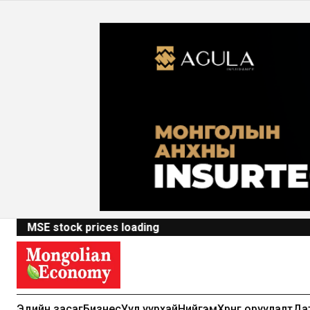
MSE stock prices loading
Сурталчилгаа байршуулах-99971391
Эдийн засаг
Бизнес
Уул уурхай
Нийгэм
Хөрөнгө оруулалт
Да