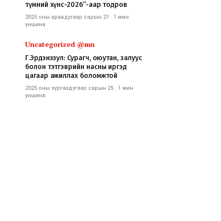
түмний хүнс-2026”-аар тодров
2025 оны аравдугаар сарын 21
·
1 мин
уншина
Uncategorized @mn
Г.Эрдэнэзул: Сурагч, оюутан, залуус
болон тэтгэврийн насны иргэд
цагаар ажиллах боломжтой
2025 оны зургаадугаар сарын 25
·
1 мин
уншина