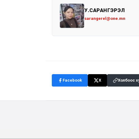
У.САРАНГЭРЭЛ
sarangerel@one.mn
Facebook
X
Холбоос х