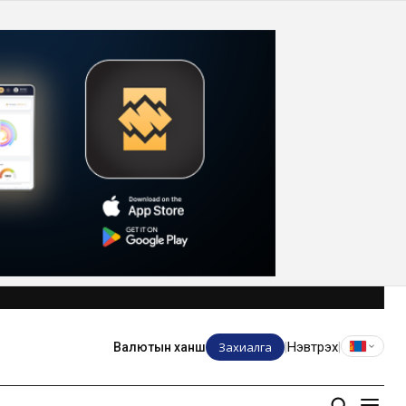
Захиалга
Нэвтрэх
Валютын ханш
|
|