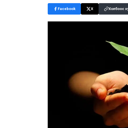
Facebook
X
Холбоос х