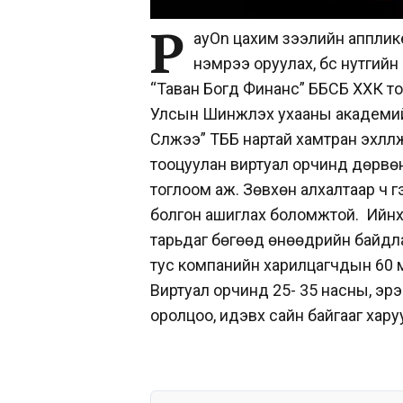
P
ayOn цахим зээлийн апплик
нэмрээ оруулах, бүс нутгий
“Таван Богд Финанс” ББСБ ХХК то
Улсын Шинжлэх ухааны академийн
Сүлжээ” ТББ нартай хамтран эхлүүл
тооцуулан виртуал орчинд дөрвөн
тоглоом аж. Зөвхөн алхалтаар ч гэл
болгон ашиглах боломжтой. Ийнхү
тарьдаг бөгөөд өнөөдрийн байдлаа
тус компанийн харилцагчдын 60 м
Виртуал орчинд 25- 35 насны, эрэг
оролцоо, идэвх сайн байгааг хару