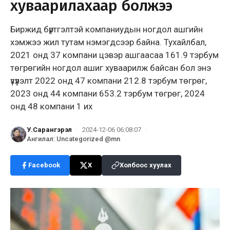
хуваарилахаар болжээ
Биржид бүртгэлтэй компаниудын ногдол ашгийн
хэмжээ жил тутам нэмэгдсээр байна. Тухайлбал,
2021 онд 37 компани цэвэр ашгаасаа 161.9 тэрбум
төгрөгийн ногдол ашиг хуваарилж байсан бол энэ
үзүүлэлт 2022 онд 47 компани 212.8 тэрбум төгрөг,
2023 онд 44 компани 653.2 тэрбум төгрөг, 2024
онд 48 компани 1 их
У.Сарангэрэл
·
2024-12-06 06:08:07
·
Ангилал
:
Uncategorized @mn
Facebook
X
Холбоос хуулах