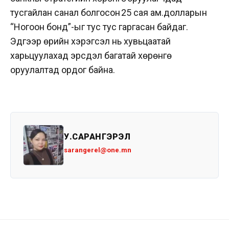
тусгайлан санал болгосон 25 сая ам.долларын
“Ногоон бонд”-ыг тус тус гаргасан байдаг.
Эдгээр өрийн хэрэгсэл нь хувьцаатай
харьцуулахад эрсдэл багатай хөрөнгө
оруулалтад ордог байна.
У.САРАНГЭРЭЛ
sarangerel@one.mn