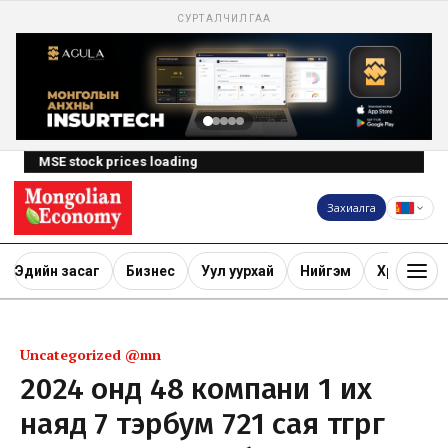
СУРТАЛЧИЛГАА
MSE stock prices loading
Захиалга
Эдийн засаг
Бизнес
Уул уурхай
Нийгэм
Хөрөнгө ору
Uncategorized @mn
2024 онд 48 компани 1 их
наяд 7 тэрбум 721 сая төгрөг