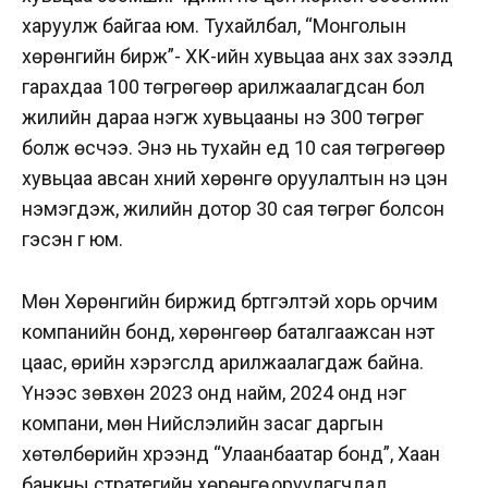
харуулж байгаа юм. Тухайлбал, “Монголын
хөрөнгийн бирж”- ХК-ийн хувьцаа анх зах зээлд
гарахдаа 100 төгрөгөөр арилжаалагдсан бол
жилийн дараа нэгж хувьцааны үнэ 300 төгрөг
болж өсчээ. Энэ нь тухайн үед 10 сая төгрөгөөр
хувьцаа авсан хүний хөрөнгө оруулалтын үнэ цэн
нэмэгдэж, жилийн дотор 30 сая төгрөг болсон
гэсэн үг юм.
Мөн Хөрөнгийн биржид бүртгэлтэй хорь орчим
компанийн бонд, хөрөнгөөр баталгаажсан үнэт
цаас, өрийн хэрэгслүүд арилжаалагдаж байна.
Үүнээс зөвхөн 2023 онд найм, 2024 онд нэг
компани, мөн Нийслэлийн засаг даргын
хөтөлбөрийн хүрээнд “Улаанбаатар бонд”, Хаан
банкны стратегийн хөрөнгө оруулагчдад