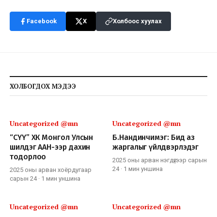
Facebook
X
Холбоос хуулах
ХОЛБОГДОХ МЭДЭЭ
Uncategorized @mn
Uncategorized @mn
“СҮҮ” ХК Монгол Улсын
Б.Нандинчимэг: Бид аз
шилдэг ААН-ээр дахин
жаргалыг үйлдвэрлэдэг
тодорлоо
2025 оны арван нэгдүгээр сарын
24
·
1 мин
уншина
2025 оны арван хоёрдугаар
сарын 24
·
1 мин
уншина
Uncategorized @mn
Uncategorized @mn