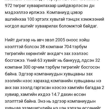
972 төгрөг хуваарилахаар шийдвэрлэсэн дүн
мэдээллээ ирүүлжээ. Компаниуд цэвэр
ашгийнхаа 100 хүртэлх хувьтай тэнцэх хэмжээний
ногдол ашгийг хуваарилах боломжтой байдаг.
Нийт дүнгээр нь авч үзвэл 2005 оноос хойш
нээлттэй болсон 38 компани 704 тэрбум
төгрөгийн хөрөнгийг анхдагч зах зээлээс
босгожээ. Үүний 63 хувийг нь банкууд, үлдсэн 32
компани 300 орчим тэрбум төгрөгийг босгосон
байна. Эдгээр компаниудын хувьцааны зах
зээлийн үнээс харахад компанийн хувьцааны үнэ
анх зах зээлд гаргасан үнээсээ хамгийн багадаа 2
хувиар, хамгийн ихдээ 14.7 дахин өссөн
үзүүлэлттэй байна. Энэ нь эдгээр компаниудын
хувьцаа эзэмшигчдийн үнэ цэн хэрхэн өссөнийг