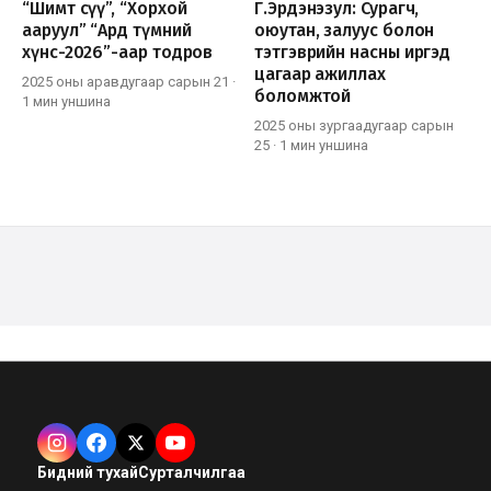
“Шимт сүү”, “Хорхой
Г.Эрдэнэзул: Сурагч,
ааруул” “Ард түмний
оюутан, залуус болон
хүнс-2026”-аар тодров
тэтгэврийн насны иргэд
цагаар ажиллах
2025 оны аравдугаар сарын 21
·
боломжтой
1 мин
уншина
2025 оны зургаадугаар сарын
25
·
1 мин
уншина
Бидний тухай
Сурталчилгаа