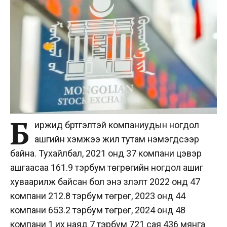
Б
иржид бүртгэлтэй компаниудын ногдол
ашгийн хэмжээ жил тутам нэмэгдсээр
байна. Тухайлбал, 2021 онд 37 компани цэвэр
ашгаасаа 161.9 тэрбум төгрөгийн ногдол ашиг
хуваарилж байсан бол энэ үзүүлэлт 2022 онд 47
компани 212.8 тэрбум төгрөг, 2023 онд 44
компани 653.2 тэрбум төгрөг, 2024 онд 48
компани 1 их наяд 7 тэрбум 721 сая 436 мянга