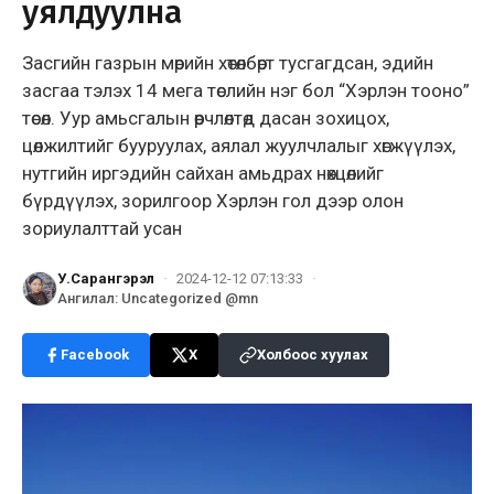
уялдуулна
Засгийн газрын мөрийн хөтөлбөрт тусгагдсан, эдийн
засгаа тэлэх 14 мега төслийн нэг бол “Хэрлэн тооно”
төсөл. Уур амьсгалын өөрчлөлтөд дасан зохицох,
цөлжилтийг бууруулах, аялал жуулчлалыг хөгжүүлэх,
нутгийн иргэдийн сайхан амьдрах нөхцөлийг
бүрдүүлэх, зорилгоор Хэрлэн гол дээр олон
зориулалттай усан
У.Сарангэрэл
·
2024-12-12 07:13:33
·
Ангилал
:
Uncategorized @mn
Facebook
X
Холбоос хуулах