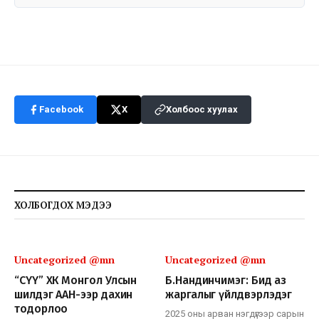
Facebook
X
Холбоос хуулах
ХОЛБОГДОХ МЭДЭЭ
Uncategorized @mn
Uncategorized @mn
“СҮҮ” ХК Монгол Улсын
Б.Нандинчимэг: Бид аз
шилдэг ААН-ээр дахин
жаргалыг үйлдвэрлэдэг
тодорлоо
2025 оны арван нэгдүгээр сарын