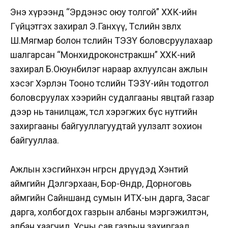
Энэ хүрээнд “Эрдэнэс оюу толгой” ХХК-ийн
Гүйцэтгэх захирал Э.Ганхүү, Төслийн зөвлөх
Ш.Мягмар болон төслийн ТЭЗҮ боловсруулахаар
шалгарсан “Монхидроконстракшн” ХХК-ний
захирал Б.Оюунбилэг нараар ахлуулсан ажлын
хэсэг Хэрлэн Тооно төслийн ТЭЗҮ-ийн тодотгол
боловсруулах хээрийн судалгааны явцтай газар
дээр нь танилцаж, төсөл хэрэгжих бүс нутгийн
захиргааны байгууллагуудтай уулзалт зохион
байгууллаа.
Ажлын хэсгийнхэн өнгөрсөн өдрүүдэд Хэнтий
аймгийн Дэлгэрхаан, Бор-Өндөр, Дорноговь
аймгийн Сайншанд сумын ИТХ-ын дарга, Засаг
дарга, холбогдох газрын албаны мэргэжилтэн,
албан хаагчид, Усны сав газрын захиргаад,