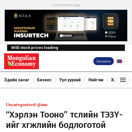
СУРТАЛЧИЛГАА
MSE stock prices loading
Захиалга
Эдийн засаг
Бизнес
Уул уурхай
Нийгэм
Хөрөнгө ору
Uncategorized @mn
“Хэрлэн Тооно” төслийн ТЭЗҮ-
ийг хөгжлийн бодлоготой