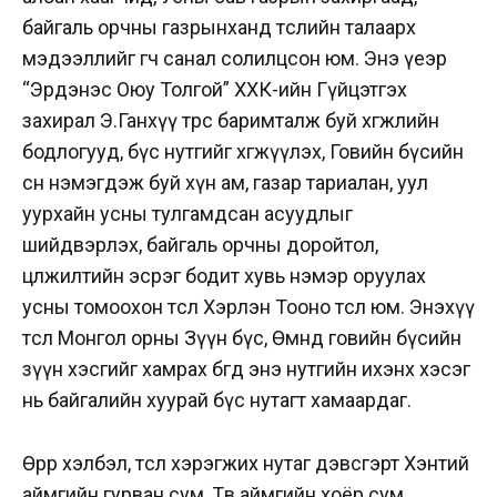
байгаль орчны газрынханд төслийн талаарх
мэдээллийг өгч санал солилцсон юм. Энэ үеэр
“Эрдэнэс Оюу Толгой” ХХК-ийн Гүйцэтгэх
захирал Э.Ганхүү төрөөс баримталж буй хөгжлийн
бодлогууд, бүс нутгийг хөгжүүлэх, Говийн бүсийн
өсөн нэмэгдэж буй хүн ам, газар тариалан, уул
уурхайн усны тулгамдсан асуудлыг
шийдвэрлэх, байгаль орчны доройтол,
цөлжилтийн эсрэг бодит хувь нэмэр оруулах
усны томоохон төсөл Хэрлэн Тооно төсөл юм. Энэхүү
төсөл Монгол орны Зүүн бүс, Өмнөд говийн бүсийн
зүүн хэсгийг хамрах бөгөөд энэ нутгийн ихэнх хэсэг
нь байгалийн хуурай бүс нутагт хамаардаг.
Өөрөөр хэлбэл, төсөл хэрэгжих нутаг дэвсгэрт Хэнтий
аймгийн гурван сум, Төв аймгийн хоёр сум,