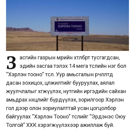
З
асгийн газрын мөрийн хөтөлбөрт тусгагдсан,
эдийн засгаа тэлэх 14 мега төслийн нэг бол
“Хэрлэн тооно” төсөл. Уур амьсгалын өөрчлөлтөд
дасан зохицох, цөлжилтийг бууруулах, аялал
жуулчлалыг хөгжүүлэх, нутгийн иргэдийн сайхан
амьдрах нөхцөлийг бүрдүүлэх, зорилгоор Хэрлэн
гол дээр олон зориулалттай усан цогцолбор
байгуулах “Хэрлэн Тооно” төслийг “Эрдэнэс Оюу
Толгой” ХХК хэрэгжүүлэхээр ажиллаж буй.