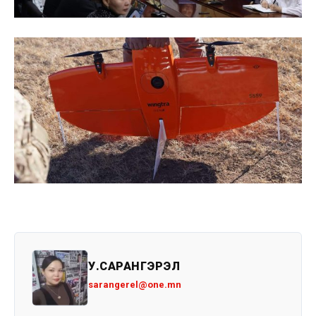
У.САРАНГЭРЭЛ
sarangerel@one.mn