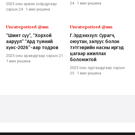
24
·
1 мин
уншина
2025 оны арван хоёрдугаар
сарын 24
·
1 мин
уншина
Uncategorized @mn
Uncategorized @mn
“Шимт сүү”, “Хорхой
Г.Эрдэнэзул: Сурагч,
ааруул” “Ард түмний
оюутан, залуус болон
хүнс-2026”-аар тодров
тэтгэврийн насны иргэд
цагаар ажиллах
2025 оны аравдугаар сарын 21
·
боломжтой
1 мин
уншина
2025 оны зургаадугаар сарын
25
·
1 мин
уншина