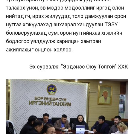
талаарх үнэн, зөв мэдээ мэдээллийг иргэд олон
нийтэд өгч, ирэх жилүүдэд төслөөр дамжуулан орон
нутгаа хөгжүүлэхэд анхаарал хандуулан ТЭЗҮ
боловсруулахад сум, орон нутгийнхаа хөгжлийн
бодлогоо уялдуулж харилцан хамтран
ажиллахыг онцлон хэллээ.
Эх сурвалж: “Эрдэнэс Оюу Толгой” ХХК