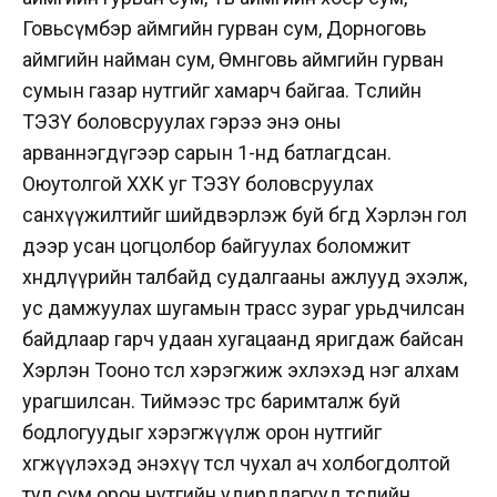
Говьсүмбэр аймгийн гурван сум, Дорноговь
аймгийн найман сум, Өмнөговь аймгийн гурван
сумын газар нутгийг хамарч байгаа. Төслийн
ТЭЗҮ боловсруулах гэрээ энэ оны
арваннэгдүгээр сарын 1-нд батлагдсан.
Оюутолгой ХХК уг ТЭЗҮ боловсруулах
санхүүжилтийг шийдвэрлэж буй бөгөөд Хэрлэн гол
дээр усан цогцолбор байгуулах боломжит
хөндлүүрийн талбайд судалгааны ажлууд эхэлж,
ус дамжуулах шугамын трасс зураг урьдчилсан
байдлаар гарч удаан хугацаанд яригдаж байсан
Хэрлэн Тооно төсөл хэрэгжиж эхлэхэд нэг алхам
урагшилсан. Тиймээс төрөөс баримталж буй
бодлогуудыг хэрэгжүүлж орон нутгийг
хөгжүүлэхэд энэхүү төсөл чухал ач холбогдолтой
тул сум орон нутгийн удирдлагууд төслийн