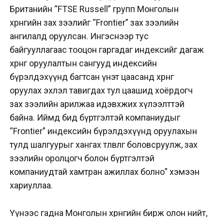
Британийн “FTSE Russell” групп Монголын
хөрөнгийн зах зээлийг “Frontier” зах зээлийн
ангилалд оруулсан. Ингэснээр тус
байгууллагаас тооцон гаргадаг индексийг дагаж
хөрөнгө оруулалтын сангууд индексийн
бүрэлдэхүүнд багтсан үнэт цаасанд хөрөнгө
оруулах эхлэл тавигдах тул цаашид хоёрдогч
зах зээлийн арилжаа идэвхжих хүлээлттэй
байна. Иймд бид бүртгэлтэй компаниудыг
“Frontier” индексийн бүрэлдэхүүнд оруулахын
тулд шалгуурыг хангах төлөвлөгөө боловсруулж, зах
зээлийн оролцогч болон бүртгэлтэй
компаниудтай хамтран ажиллах болно” хэмээн
хариуллаа.
Үүнээс гадна Монголын хөрөнгийн бирж олон нийт,