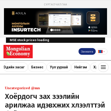
СУРТАЛЧИЛГАА
MSE stock prices loading
Захиалга
Эдийн засаг
Бизнес
Уул уурхай
Нийгэм
Хөрөнгө ору
Uncategorized @mn
Хоёрдогч зах зээлийн
арилжаа идэвхжих хүлээлттэй