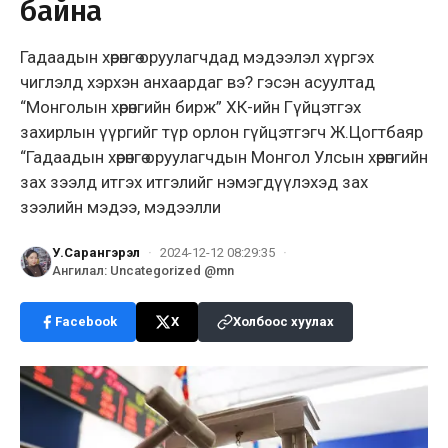
байна
Гадаадын хөрөнгө оруулагчдад мэдээлэл хүргэх
чиглэлд хэрхэн анхаардаг вэ? гэсэн асуултад
“Монголын хөрөнгийн бирж” ХК-ийн Гүйцэтгэх
захирлын үүргийг түр орлон гүйцэтгэгч Ж.Цогтбаяр
“Гадаадын хөрөнгө оруулагчдын Монгол Улсын хөрөнгийн
зах зээлд итгэх итгэлийг нэмэгдүүлэхэд зах
зээлийн мэдээ, мэдээлли
У.Сарангэрэл
·
2024-12-12 08:29:35
·
Ангилал
:
Uncategorized @mn
Facebook
X
Холбоос хуулах