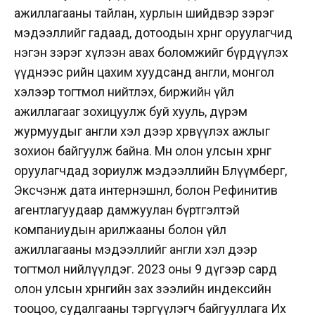
ажиллагааны тайлан, хурлын шийдвэр зэрэг
мэдээллийг гадаад, дотоодын хөрөнгө оруулагчид
нэгэн зэрэг хүлээн авах боломжийг бүрдүүлэх
үүднээс өөрийн цахим хуудсанд англи, монгол
хэлээр тогтмол нийтлэх, биржийн үйл
ажиллагааг зохицуулж буй хууль, дүрэм
журмуудыг англи хэл дээр хөрвүүлэх ажлыг
зохион байгуулж байна. Мөн олон улсын хөрөнгө
оруулагчдад зориулж мэдээллийн Блүүмберг,
Эксчэнж дата интернэшнл, болон Рефинитив
агентлагуудаар дамжуулан бүртгэлтэй
компаниудын арилжааны болон үйл
ажиллагааны мэдээллийг англи хэл дээр
тогтмол нийлүүлдэг. 2023 оны 9 дүгээр сард
олон улсын хөрөнгийн зах зээлийн индексийн
тооцоо, судалгааны тэргүүлэгч байгууллага Их