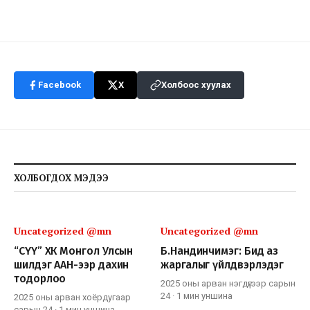
Facebook
X
Холбоос хуулах
ХОЛБОГДОХ МЭДЭЭ
Uncategorized @mn
Uncategorized @mn
“СҮҮ” ХК Монгол Улсын
Б.Нандинчимэг: Бид аз
шилдэг ААН-ээр дахин
жаргалыг үйлдвэрлэдэг
тодорлоо
2025 оны арван нэгдүгээр сарын
24
·
1 мин
уншина
2025 оны арван хоёрдугаар
сарын 24
·
1 мин
уншина