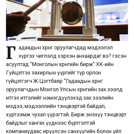
Г
адаадын хөрөнгө оруулагчдад мэдээлэл
хүргэх чиглэлд хэрхэн анхаардаг вэ? гэсэн
асуултад “Монголын хөрөнгийн бирж” ХК-ийн
Гүйцэтгэх захирлын үүргийг түр орлон
гүйцэтгэгч Ж.Цогтбаяр “Гадаадын хөрөнгө
оруулагчдын Монгол Улсын хөрөнгийн зах зээлд
итгэх итгэлийг нэмэгдүүлэхэд зах зээлийн
мэдээ, мэдээллийн тэнцвэртэй байдал,
хүртээмж чухал үүрэгтэй. Бирж энэхүү тэнцвэрт
байдлыг хангах үүднээс бүртгэлтэй
компаниудаас ирүүлсэн санхүүгийн болон үйл