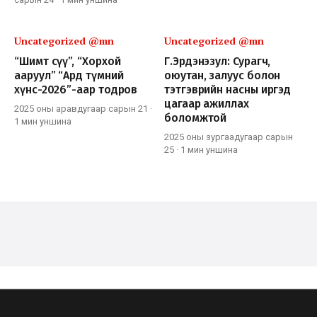
Uncategorized @mn
Uncategorized @mn
“Шимт сүү”, “Хорхой
Г.Эрдэнэзул: Сурагч,
ааруул” “Ард түмний
оюутан, залуус болон
хүнс-2026”-аар тодров
тэтгэврийн насны иргэд
цагаар ажиллах
2025 оны аравдугаар сарын 21
·
боломжтой
1 мин
уншина
2025 оны зургаадугаар сарын
25
·
1 мин
уншина