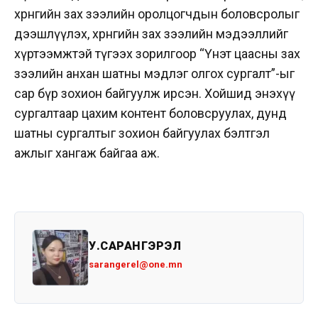
хөрөнгийн зах зээлийн оролцогчдын боловсролыг
дээшлүүлэх, хөрөнгийн зах зээлийн мэдээллийг
хүртээмжтэй түгээх зорилгоор “Үнэт цаасны зах
зээлийн анхан шатны мэдлэг олгох сургалт”-ыг
сар бүр зохион байгуулж ирсэн. Хойшид энэхүү
сургалтаар цахим контент боловсруулах, дунд
шатны сургалтыг зохион байгуулах бэлтгэл
ажлыг хангаж байгаа аж.
У.САРАНГЭРЭЛ
sarangerel@one.mn