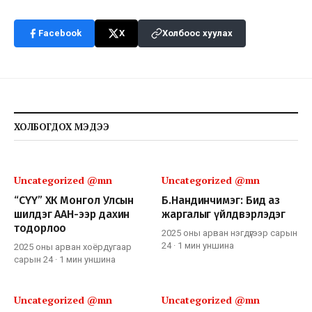
Facebook
X
Холбоос хуулах
ХОЛБОГДОХ МЭДЭЭ
Uncategorized @mn
Uncategorized @mn
“СҮҮ” ХК Монгол Улсын
Б.Нандинчимэг: Бид аз
шилдэг ААН-ээр дахин
жаргалыг үйлдвэрлэдэг
тодорлоо
2025 оны арван нэгдүгээр сарын
24
·
1 мин
уншина
2025 оны арван хоёрдугаар
сарын 24
·
1 мин
уншина
Uncategorized @mn
Uncategorized @mn