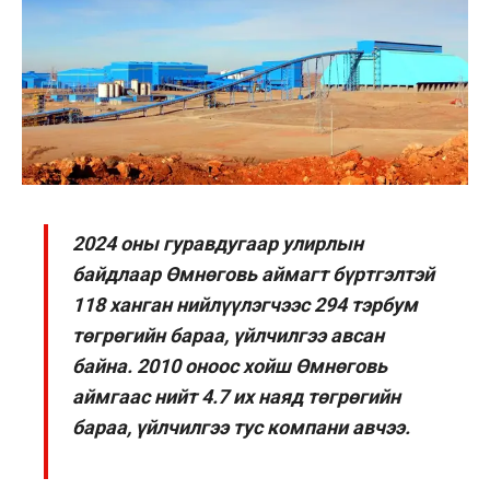
2024 оны гуравдугаар улирлын
байдлаар Өмнөговь аймагт бүртгэлтэй
118 ханган нийлүүлэгчээс 294 тэрбум
төгрөгийн бараа, үйлчилгээ авсан
байна. 2010 оноос хойш Өмнөговь
аймгаас нийт 4.7 их наяд төгрөгийн
бараа, үйлчилгээ тус компани авчээ.