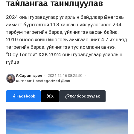
тайлангаа танилцуулав
2024 оны гуравдугаар улирлын байдлаар Өмнөговь
аймагт бүртгэлтэй 118 ханган нийлүүлэгчээс 294
тэрбум төгрөгийн бараа, үйлчилгээ авсан байна.
2010 оноос хойш Өмнөговь аймгаас нийт 4.7 их наяд
төгрөгийн бараа, үйлчилгээ тус компани авчээ.
“Оюу Толгой” ХХК 2024 оны гуравдугаар улирлын
гүйцэ
У.Сарангэрэл
·
2024-12-16 08:25:50
·
Ангилал
:
Uncategorized @mn
Facebook
X
Холбоос хуулах