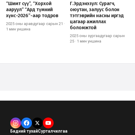
“Шимт сүү”, “Хорхой
Г.Эрдэнэзул: Сурагч,
ааруул” “Ард түмний
оюутан, залуус болон
хүнс-2026”-аар тодров
тэтгэврийн насны иргэд
цагаар ажиллах
2025 оны аравдугаар сарын 21
·
боломжтой
1 мин
уншина
2025 оны зургаадугаар сарын
25
·
1 мин
уншина
Бидний тухай
Сурталчилгаа