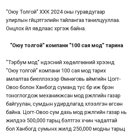
“Оюу Толгой” ХХК 2024 оны гуравдугаар
улирлын гүйцэтгэлийн тайлангаа танилцууллаа.
Онцлох үйл явдлаас хүргэж байна.
“Оюу толгой” компани “100 сая мод” тарина
“Тэрбум мод” үндэсний хөдөлгөөний хүрээнд
“Оюу толгой” компани 100 сая мод тарих
амлалтаа биелүүлэхээр Өмнөговь аймгийн Цогт-
Овоо болон Ханбогд суманд тус бүр иж бүрэн
тоноглогдож механикжсан мод үржүүлгийн газар
байгуулан, сумдын удирдлагад хүлээлгэн өгсөн
байна. Цогт-Овоо сум дахь мод үржүүлгийн газар нь
жилдээ 500,000 тарьц бэлтгэх хүчин чадалтай
бол Ханбогд сумынх жилд 250,000 модны тарьц