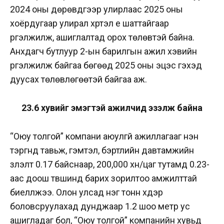
2024 оны дөрөвдүгээр улирлаас 2025 оны
хоёрдугаар улирал хүртэл үе шаттайгаар
үргэлжилж, ашиглалтад орох төлөвтэй байна.
Анхдагч бутлуур 2-ын барилгын ажил хэвийн
үргэлжилж байгаа бөгөөд 2025 оны эцэс гэхэд
дуусах төлөвлөгөөтэй байгаа аж.
23.6 хувийг эмэгтэй ажилчид эзэлж байна
“Оюу толгой” компани аюулгүй ажиллагааг нэн
тэргүүнд тавьж, гэмтэл, бэртлийн давтамжийн
үзүүлэлт 0.17 байснаар, 200,000 хүн/цаг тутамд 0.23-
аас доош түвшинд барих зорилтоо амжилттай
биелүүлжээ. Олон улсад нэг тонн хүдэр
боловсруулахад дунджаар 1.2 шоо метр ус
ашигладаг бол, “Оюу толгой” компанийн хувьд