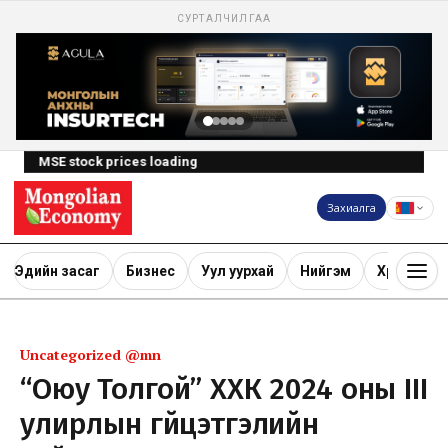
СУРТАЛЧИЛГАА
MSE stock prices loading
Захиалга
Эдийн засаг
Бизнес
Уул уурхай
Нийгэм
Хөрөнгө ору
Uncategorized @mn
“Оюу Толгой” ХХК 2024 оны III
улирлын гүйцэтгэлийн