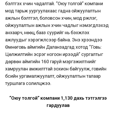
бэлтгэх хүчин чадалтай. “Оюу толгой” компани
мод тарьж уургуулахаас гадна ойжуулалтын
ажлын бэлтгэл, боловсон хүчин, мод үржүүлэг,
ойжуулалтын ажлын хүчин чадлыг нэмэгдүүлэхэд
анхаарч, нөөц, бааз суурийг нь бэхжүүлэх
ажлуудыг хэрэгжүүлсээр байна. Энэ хүрээндээ
Өмнөговь аймгийн Даланзадгад хотод “Говь:
Цөлжилтийн эсрэг ногоон ирээдүй” сургалтыг
дөрвөн аймгийн 160 гаруй мэргэжилтнийг
хамруулан амжилттай зохион байгуулж, говийн
бүсийн ургамалжуулалт, ойжуулалтын талаар
туршлага солилцжээ.
“Оюу толгой” компани 1,130 дахь тэтгэлгээ
гардуулав