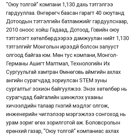
“Оюу толгой” компани 1,130 дахь тэтгэлгээ
гардууллаа. Өнгөрөгч баасан гарагт 40 оюутанд
Дотоодын тэтгэлгийн батламжийг гардуулснаар,
2010 оноос хойш Гадаад, Дотоод, Говийн оюу
тэтгэлэгт хөтөлбөрүүдээрээ дамжуулан нийт 1,130
тэтгэлгийг Монголын ирээдүй болсон залууст
олгоод байгаа юм. Мөн тус компани, Монгол-
Германы Ашигт Малтмал, Технологийн Их
Сургуультай хамтран Өмнөговь аймгийн ахлах
ангийн сурагчдад зориулсан STEM зуны
сургалтыг зохион байгуулжээ. Энэхүү хөтөлбөр нь
сурагчдад байгалийн шинжлэх ухааны
хичээлүүдийн талаар гүнзгий мэдлэг олгож,
инженерийн чиглэлээр мэргэжлээ сонгоход нь
урам зориг өгөх зорилготой аж. Боловсролын
ерөнхий газар, “Оюу толгой” компаниас ахлах