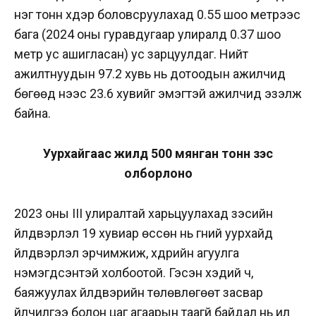
нэг тонн хүдэр боловсруулахад 0.55 шоо метрээс
бага (2024 оны гуравдугаар улиралд 0.37 шоо
метр ус ашигласан) ус зарцуулдаг. Нийт
ажилтнуудын 97.2 хувь нь дотоодын ажилчид
бөгөөд үүнээс 23.6 хувийг эмэгтэй ажилчид эзэлж
байна.
Уурхайгаас жилд 500 мянган тонн зэс
олборлоно
2023 оны III улиралтай харьцуулахад зэсийн
үйлдвэрлэл 19 хувиар өссөн нь гүний уурхайд
үйлдвэрлэл эрчимжиж, хүдрийн агуулга
нэмэгдсэнтэй холбоотой. Гэсэн хэдий ч,
баяжуулах үйлдвэрийн төлөвлөгөөт засвар
үйлчилгээ болон цаг агаарын таагүй байдал нь ил