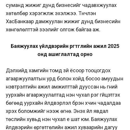
суманд жижиг дунд бизнесийг чадавхжуулах
хөтөлбөр хэрэгжүүлж эхэлжээ. Түүнчлэн
ХасБанкаар дамжуулан жижиг дунд бизнесийн
хөнгөлөлттэй зээлийг олгож байгаа аж.
Баяжуулах үйлдвэрийн өргөтгөлийн ажил 2025
онд ашиглалтад орно
Дэлхийд хамгийн томд зүй ёсоор тооцогдох
агааржуулалтын урд болон хойд босоо амуудын
нэвтрэлтийн ажил амжилттай дууссан нь гүний
уурхайн агааржуулалтад нэн чухал үүрэг гүйцэтгэх
бөгөөд уурхайн үйлдвэрлэл бүрэн хүчин чадалдаа
хүрэх боломжийг нээж өгнө. Энэхүү үйл явдал
төслийн хувьд нэн чухал үе шат юм. Баяжуулах
үйлдвэрийн өргөтгөлийн ажил хуваарийн дагуу