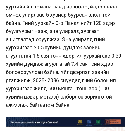
уурхайн үйл ажиллагаанд нөлөөлж, үйлдвэрлэл
өмнөх улирлаас 5 хувиар буурсан үзүүлэлттэй
байна. Гүний уурхайн 0-р Панел нийт 120 хүдэр
буулгуурыг нээж, энэ улиралд зургааг
ашиглалтад оруулжээ. Энэ улиралд гүний
уурхайгаас 2.05 хувийн дундаж зэсийн
агуулгатай 1.5 сая тонн хүдэр, ил уурхайгаас 0.39
хувийн дундаж агуулгатай 7.4 сая тонн хүдэр
боловсруулсан байна. Үйлдвэрлэл хэвийн
үргэлжилж, 2028- 2036 онуудад гүний болон ил
уурхайгаас жилд 500 мянган тонн зэс (100
хувийн цэвэр металл) олборлох зорилготой
ажиллаж байгаа юм байна.