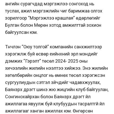
ангийн сурагчдад мэргэжлээ сонгоход нь
туслах, ажил мэргэжлийн чиг баримжаа олгох
зорилгоор “Мэргэжлээ крашлая” өдөрлөгийг
Булган болон Мөрөн хотод амжилттай зохион
байгуулсан юм.
Түүнчлэн “Оюу толгой” компанийн санхүүжилтээр
хэрэгжүүлж буй өсвөр үеийнхний эрүүл мэндийг
дэмжих “Гэрэлт” төсөл 2024- 2025 оны
хичээлийн жилийн нээлтээ хийжээ. Энэ жилийн
хөтөлбөрийн онцлог нь өмнөх төсөл хэрэгжсэн
сургуулиудын сэтгэл зүйчдийг чадавхжуулах,
Баянзүрх дүүрэгт шинэ жюү жицүгийн клуб байгуулан,
Сонгинохайрхан болон Баянзүрх дүүрэгт үйл
ажиллагаа явуулж буй клубуудын тасралтгүй үйл
ажиллагааг ханган ажиллах юм. Өнгөрсөн