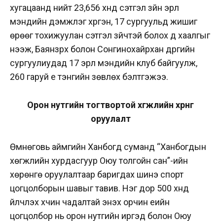
хугацаанд нийт 23,656 хүнд сэтгэл зүйн эрүүл
мэндийн дэмжлэг хүргэн, 17 сургуульд жишиг
өрөөг тохижуулан сэтгэл зүйчтэй болох үүд хаалгыг
нээж, Баянзүрх болон Сонгинохайрхан дүүргийн
сургуулиудад 17 эрүүл мэндийн клуб байгуулж,
260 гаруй үе тэнгийн зөвлөх бэлтгэжээ.
Орон нутгийн тогтвортой хөгжлийн хөрөнгө
оруулалт
Өмнөговь аймгийн Ханбогд суманд “Ханбогдын
хөгжлийн хурдасгуур Оюу толгойн сан”-ийн
хөрөнгө оруулалтаар баригдах шинэ спорт
цогцолборын шавыг тавив. Нэг дор 500 хүнд
үйлчлэх хүчин чадалтай энэхүү орчин үеийн
цогцолбор нь орон нутгийн иргэд болон Оюу