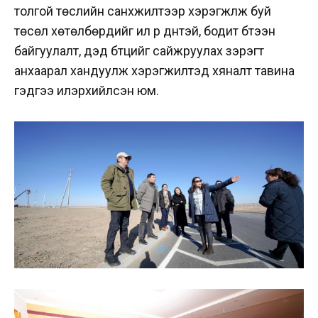
толгой төслийн санхүүжилтээр хэрэгжүүлж буй
төсөл хөтөлбөрүүдийг илүү үр дүнтэй, бодит бүтээн
байгуулалт, дэд бүтцийг сайжруулах зэрэгт
анхаарал хандуулж хэрэгжилтэд хяналт тавина
гэдгээ илэрхийлсэн юм.