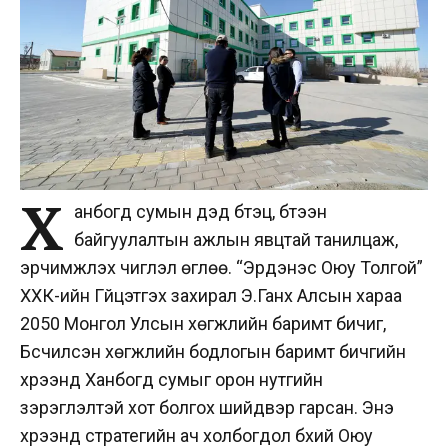
Х
анбогд сумын дэд бүтэц, бүтээн
байгуулалтын ажлын явцтай танилцаж,
эрчимжүүлэх чиглэл өглөө. “Эрдэнэс Оюу Толгой”
ХХК-ийн Гүйцэтгэх захирал Э.Ганхүү Алсын хараа
2050 Монгол Улсын хөгжлийн баримт бичиг,
Бүсчилсэн хөгжлийн бодлогын баримт бичгийн
хүрээнд Ханбогд сумыг орон нутгийн
зэрэглэлтэй хот болгох шийдвэр гарсан. Энэ
хүрээнд стратегийн ач холбогдол бүхий Оюу