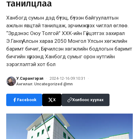
танилцлаа
Ханбогд сумын дэд бүтэц, бүтээн байгуулалтын
ажлын явцтай танилцаж, эрчимжүүлэх чиглэл өглөө.
“Эрдэнэс Оюу Толгой” ХХК-ийн Гүйцэтгэх захирал
Э.Ганхүү Алсын хараа 2050 Монгол Улсын хөгжлийн
баримт бичиг, Бүсчилсэн хөгжлийн бодлогын баримт
бичгийн хүрээнд Ханбогд сумыг орон нутгийн
зэрэглэлтэй хот бол
У.Сарангэрэл
·
2024-12-16 09:10:31
·
Ангилал
:
Uncategorized @mn
Facebook
X
Холбоос хуулах