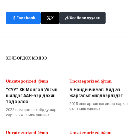
Facebook
X
Холбоос хуулах
ХОЛБОГДОХ МЭДЭЭ
Uncategorized @mn
Uncategorized @mn
“СҮҮ” ХК Монгол Улсын
Б.Нандинчимэг: Бид аз
шилдэг ААН-ээр дахин
жаргалыг үйлдвэрлэдэг
тодорлоо
2025 оны арван нэгдүгээр сарын
24
·
1 мин
уншина
2025 оны арван хоёрдугаар
сарын 24
·
1 мин
уншина
Uncategorized @mn
Uncategorized @mn