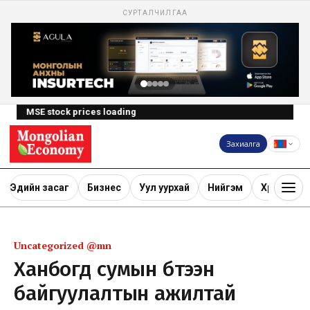
СУРТАЛЧИЛГАА
MSE stock prices loading
Захиалга
Эдийн засаг
Бизнес
Уул уурхай
Нийгэм
Хөрөнгө ору
Uncategorized @mn
Ханбогд сумын бүтээн
байгуулалтын ажилтай