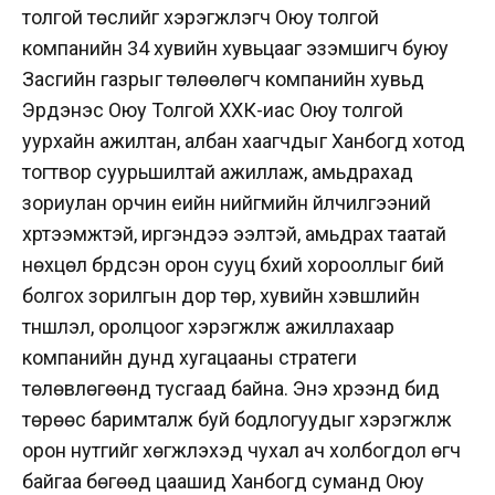
толгой төслийг хэрэгжүүлэгч Оюу толгой
компанийн 34 хувийн хувьцааг эзэмшигч буюу
Засгийн газрыг төлөөлөгч компанийн хувьд
Эрдэнэс Оюу Толгой ХХК-иас Оюу толгой
уурхайн ажилтан, албан хаагчдыг Ханбогд хотод
тогтвор суурьшилтай ажиллаж, амьдрахад
зориулан орчин үеийн нийгмийн үйлчилгээний
хүртээмжтэй, иргэндээ ээлтэй, амьдрах таатай
нөхцөл бүрдсэн орон сууц бүхий хорооллыг бий
болгох зорилгын дор төр, хувийн хэвшлийн
түншлэл, оролцоог хэрэгжүүлж ажиллахаар
компанийн дунд хугацааны стратеги
төлөвлөгөөнд тусгаад байна. Энэ хүрээнд бид
төрөөс баримталж буй бодлогуудыг хэрэгжүүлж
орон нутгийг хөгжүүлэхэд чухал ач холбогдол өгч
байгаа бөгөөд цаашид Ханбогд суманд Оюу