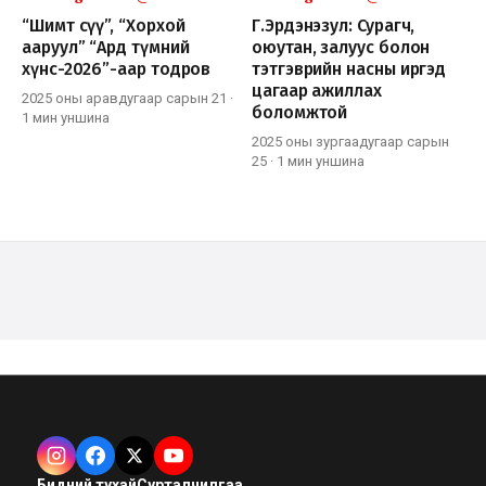
“Шимт сүү”, “Хорхой
Г.Эрдэнэзул: Сурагч,
ааруул” “Ард түмний
оюутан, залуус болон
хүнс-2026”-аар тодров
тэтгэврийн насны иргэд
цагаар ажиллах
2025 оны аравдугаар сарын 21
·
боломжтой
1 мин
уншина
2025 оны зургаадугаар сарын
25
·
1 мин
уншина
Бидний тухай
Сурталчилгаа