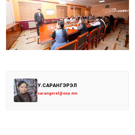
У.САРАНГЭРЭЛ
sarangerel@one.mn