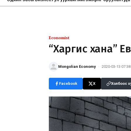
Economist
“Харгис хана” Е
Mongolian Economy
·
2020-03-13 07:38
Facebook
X
Холбоос х