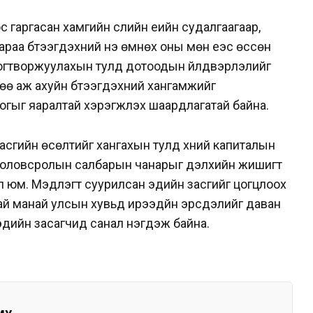
гаргасан хамгийн сүүлийн үеийн судалгаагаар,
аа бүтээгдэхүүний үнэ өмнөх оны мөн үеэс өссөн
йг тогтворжуулахын тулд дотоодын үйлдвэрлэлийг
өө аж ахуйн бүтээгдэхүүний хангамжийг
огыг яаралтай хэрэгжүүлэх шаардлагатай байна.
асгийн өсөлтийг хангахын тулд хүний капиталын
 боловсролын салбарын чанарыг дэлхийн жишигт
ал юм. Мэдлэгт суурилсан эдийн засгийг цогцлоох
ай манай улсын хувьд ирээдүйн эрсдэлийг даван
 эдийн засагчид санал нэгдэж байна.