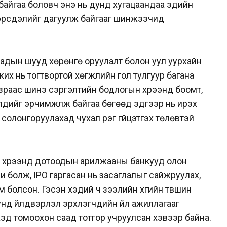
 байгаа боловч энэ нь дунд хугацаандаа эдийн
эрсдэлийг дагуулж байгааг шинжээчид
адын шууд хөрөнгө оруулалт болон уул уурхайн
х нь тогтвортой хөгжлийн гол тулгуур багана
зраас шинэ сэргэлтийн бодлогын хүрээнд боомт,
үүдийг эрчимжүүлж байгаа бөгөөд эдгээр нь ирэх
солонгоруулахад чухал үүрэг гүйцэтгэх төлөвтэй
н хүрээнд дотоодын арилжааны банкууд олон
и болж, IPO гаргасан нь засаглалыг сайжруулах,
 болсон. Гэсэн хэдий ч зээлийн хүүгийн түвшин
унд үйлдвэрлэл эрхлэгчдийн үйл ажиллагааг
эхэд томоохон саад тотгор учруулсан хэвээр байна.