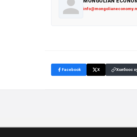
MONGOLIAN ECONO
info@mongolianeconomy.
Facebook
X
Холбоос х