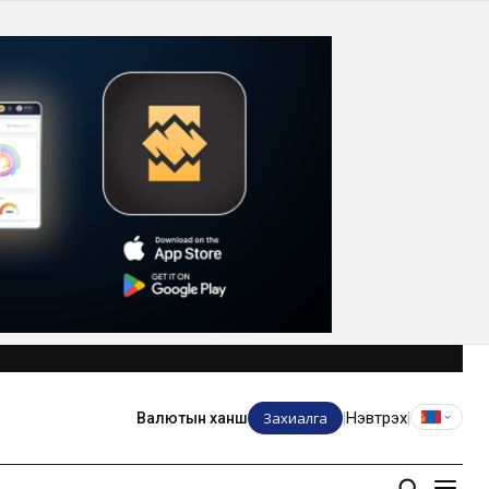
Захиалга
Нэвтрэх
Валютын ханш
|
|