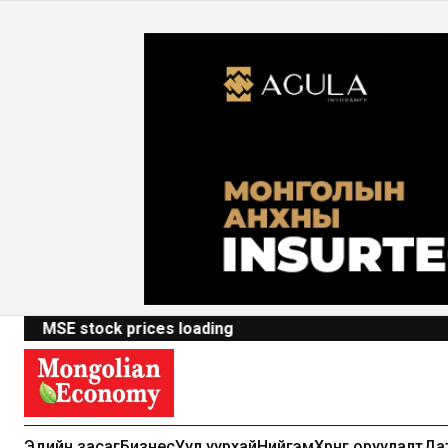
MSE stock prices loading
Эдийн засаг
Бизнес
Уул уурхай
Нийгэм
Хөрөнгө оруулалт
Да