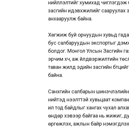
нийлүүлэлтийг хумихад чиглэгдэж
засгийн идэвхжилийг сааруулах 
анхааруулж байна.
Хөгжиж буй орнуудын хувьд гада
бус салбаруудын экспортыг дэмжи
болдог. Монгол Улсын Засгийн га
эрчим хүч, аж үйлдвэржилтийн төсл
таван жилд эдийн засгийн бүтцийг 
байна.
Санхүүгийн салбарын шинэчлэлий
нийтэд нээлттэй хувьцаат компан
ил тод байдлыг хангах чухал алхам
өндөр хэвээр байгаа нь жижиг, д
өргөжүүлэх, ажлын байр нэмэгдүүл