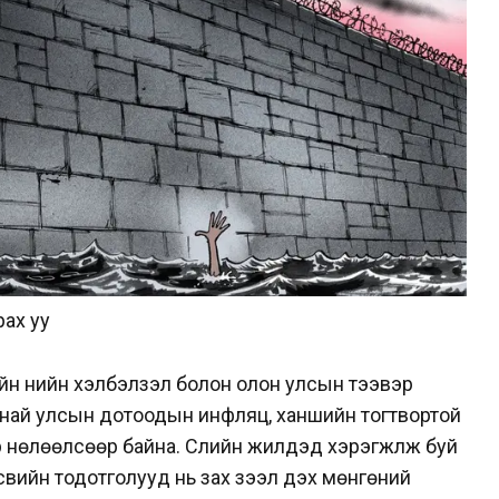
рах уу
ийн үнийн хэлбэлзэл болон олон улсын тээвэр
анай улсын дотоодын инфляц, ханшийн тогтвортой
өлөөлсөөр байна. Сүүлийн жилүүдэд хэрэгжүүлж буй
свийн тодотголууд нь зах зээл дэх мөнгөний