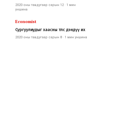
2020 оны тавдугаар сарын 12
·
1 мин
уншина
Economist
Сургуулиудыг хаасны төлөөс дэндүү их
2020 оны тавдугаар сарын 8
·
1 мин
уншина