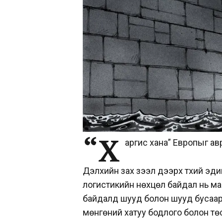
“Х
аргис хана” Европыг ав
Дэлхийн зах зээл дээрх түүхий эд
логистикийн нөхцөл байдал нь м
байдалд шууд болон шууд бусаар н
мөнгөний хатуу бодлого болон тө