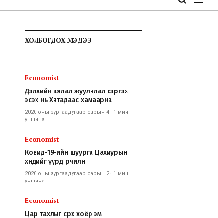
ХОЛБОГДОХ МЭДЭЭ
Economist
Дэлхийн аялал жуулчлал сэргэх
эсэх нь Хятадаас хамаарна
2020 оны зургаадугаар сарын 4
·
1 мин
уншина
Economist
Ковид-19-ийн шуурга Цахиурын
хөндийг үүрд өөрчилнө
2020 оны зургаадугаар сарын 2
·
1 мин
уншина
Economist
Цар тахлыг сөрөх хоёр эм