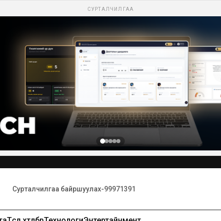
СУРТАЛЧИЛГАА
та
Төсөл хөтөлбөр
Технологи
Энтертайнмент