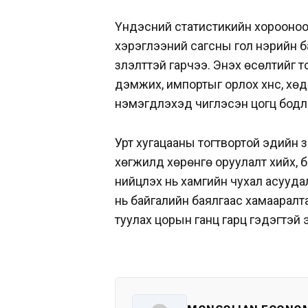
Үндэсний статистикийн хорооноос 
хэрэглээний сагсны гол нэрийн бар
үзүүлэлттэй гарчээ. Энэхүү өсөлти
дэмжих, импортыг орлох хүнс, хөд
нэмэгдүүлэхэд чиглэсэн цогц бодл
Урт хугацааны тогтвортой эдийн з
хөгжилд хөрөнгө оруулалт хийх,
нийцүүлэх нь хамгийн чухал асууд
нь байгалийн баялгаас хамааралт
туулах цорын ганц гарц гэдэгтэй