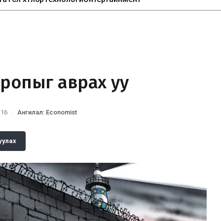
вропыг аврах уу
:16
·
Ангилал
:
Economist
уулах