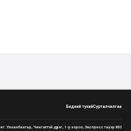
Бидний тухай
Сурталчилгаа
яг
:
Улаанбаатар, Чингэлтэй дүүрэг, 1-р хороо, Экспресс тауэр 802