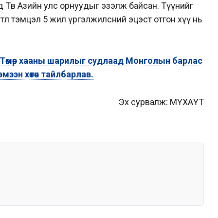
д Төв Азийн улс орнуудыг эзэлж байсан. Түүнийг
өлөө тэмцэл 5 жил үргэлжилсний эцэст отгон хүү нь
Төмөр хааны шарилыг судлаад Монголын барлас
мээн хөтөч тайлбарлав.
Эх сурвалж: МҮХАҮТ