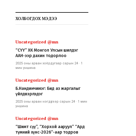
ХОЛБОГДОХ МЭДЭЭ
Uncategorized @mn
“СҮҮ” ХК Монгол Улсын шилдэг
ААН-ээр дахин тодорлоо
2025 оны арван хоёрдугаар сарын 24
·
1
мин
уншина
Uncategorized @mn
Б.Нандинчимэг: Бид аз жаргалыг
үйлдвэрлэдэг
2025 оны арван нэгдүгээр сарын 24
·
1 мин
уншина
Uncategorized @mn
“Шимт сүү”, “Хорхой ааруул” “Ард
түмний хүнс-2026”-аар тодров