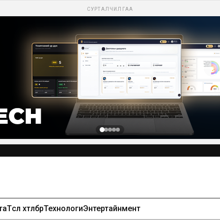
СУРТАЛЧИЛГАА
та
Төсөл хөтөлбөр
Технологи
Энтертайнмент