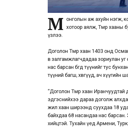
М
онголын аж ахуйн нэгж, к
хотоор аялж, Төмөр хааны 
үзлээ.
Доголон Төмөр хаан 1403 онд Осм
өв залгамжлагчдадаа зориулан уг 
нас барсан бөгөөд түүнийг тус бун
түүний багш, хөвгүүд, ач хүүгийн 
“Доголон Төмөр хаан Иранчуудтай д
эдгэснийхээ дараа доголж алхдаг
жил хаан ширээнд суухдаа 18 уда
байхдаа 68 насандаа нас барсан. 
хийцтэй. Тухайн үед Армени, Турк