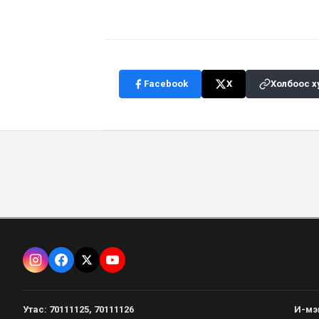
Facebook
X
Холбоос х
Утас
:
70111125, 70111126
И-мэ