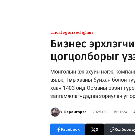
Uncategorized @mn
Бизнес эрхлэгчид
цогцолборыг үз
Монголын аж ахуйн нэгж, компани
аялж, Төмөр хааны бунхан болон тү
хаан 1403 онд Османы эзэнт гүрэ
залгамжлагчдадаа зориулан уг ор
У.Сарангэрэл
·
2025-02-11 05:10:24
·
Facebook
X
Холбоос х