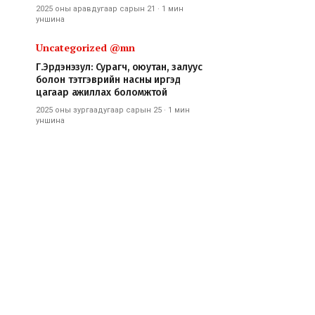
2025 оны аравдугаар сарын 21
·
1 мин
уншина
Uncategorized @mn
Г.Эрдэнэзул: Сурагч, оюутан, залуус
болон тэтгэврийн насны иргэд
цагаар ажиллах боломжтой
2025 оны зургаадугаар сарын 25
·
1 мин
уншина