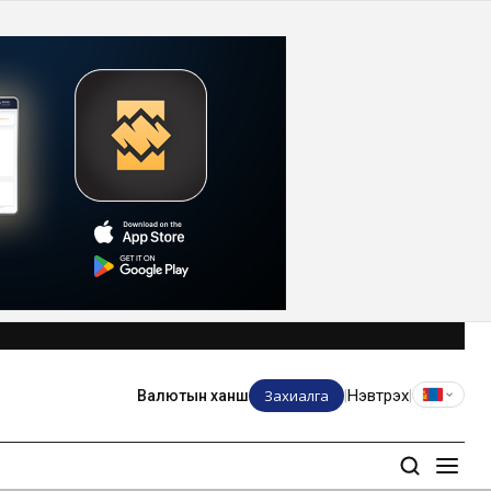
Захиалга
Нэвтрэх
Валютын ханш
|
|