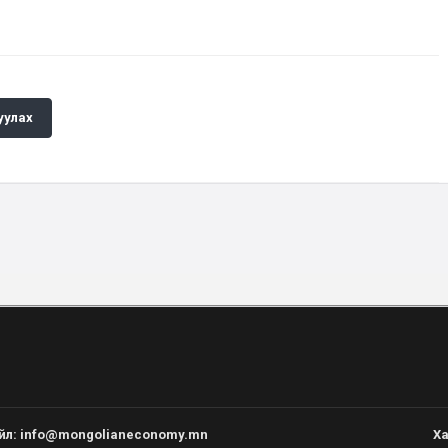
уулах
йл
:
info@mongolianeconomy.mn
Ха