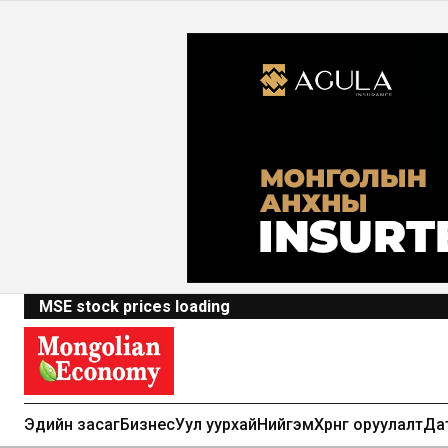
MSE stock prices loading
Эдийн засаг
Бизнес
Уул уурхай
Нийгэм
Хөрөнгө оруулалт
Да