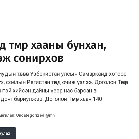
 төмөр хааны бунхан,
эж сонирхов
удын төлөөлөл Узбекистан улсын Самарканд хотоор
үх, соёлын Регистан төвд очиж үзлээ. Доголон Төмөр
нтэй хийсэн дайны үеэр нас барсан өв
донг бариулжээ. Доголон Төмөр хаан 140
Ангилал
:
Uncategorized @mn
уулах