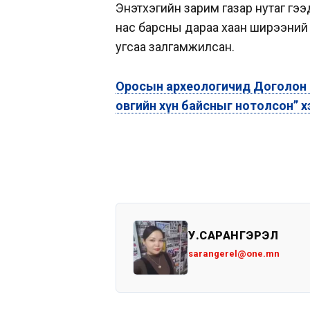
Энэтхэгийн зарим газар нутаг гээ
нас барсны дараа хаан ширээний т
угсаа залгамжилсан.
Оросын археологичид Доголон 
овгийн хүн байсныг нотолсон” хэ
У.САРАНГЭРЭЛ
sarangerel@one.mn