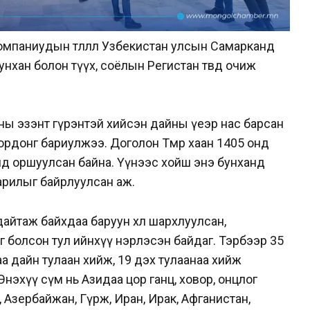
омпаниудын төлөөлөл Узбекистан улсын Самарканд
бунхан болон түүх, соёлын Регистан төвд очиж
аны эзэнт гүрэнтэй хийсэн дайны үеэр нас барсан
ордонг бариулжээ. Доголон Төмөр хаан 1405 онд
ханд оршуулсан байна. Үүнээс хойш энэ бунханд
шарилыг байрлуулсан аж.
айтаж байхдаа баруун хөлөө шархлуулсан,
 болсон тул ийнхүү нэрлэсэн байдаг. Тэрбээр 35
а дайн тулаан хийж, 19 дэх тулаанаа хийж
Энэхүү сүм нь Азидаа цор ганц, ховор, онцлог
, Азербайжан, Гүрж, Иран, Ирак, Афганистан,