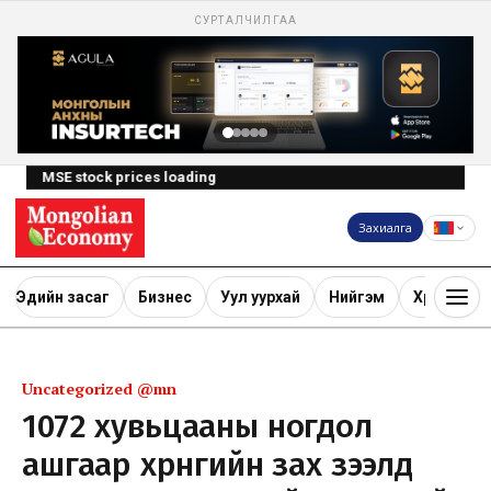
СУРТАЛЧИЛГАА
MSE stock prices loading
Захиалга
Эдийн засаг
Бизнес
Уул уурхай
Нийгэм
Хөрөнгө ору
Uncategorized @mn
1072 хувьцааны ногдол
ашгаар хөрөнгийн зах зээлд