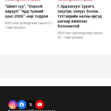
“Шимт сүү”, “Хорхой
Г.Эрдэнэзул: Сурагч,
ааруул” “Ард түмний
оюутан, залуус болон
хүнс-2026”-аар тодров
тэтгэврийн насны иргэд
цагаар ажиллах
2025 оны аравдугаар сарын 21
·
боломжтой
1 мин
уншина
2025 оны зургаадугаар сарын
25
·
1 мин
уншина