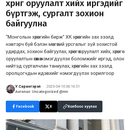
хөрөнгө оруулалт хийх иргэдийг
бүртгэж, сургалт зохион
байгуулна
“Монголын хөрөнгийн бирж” ХК хөрөнгийн зах зээлд
нэвтэрч буй бэлэн мөнгөний урсгалыг зүй зохистой
удирдах, зохион байгуулах, хөрөнгө оруулалт хийх, хөрөнгө
оруулалтын өгөөжөө нэмэгдүүлэх боломжийг иргэд, олон
нийтэд сурталчлан таниулах, хөрөнгийн зах зээлд
оролцогчдын идэвхийг нэмэгдүүлэх зорилгоор
У.Сарангэрэл
·
2025-04-10 06:16:51
·
Ангилал
:
Uncategorized @mn
Facebook
X
Холбоос хуулах