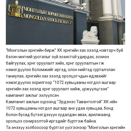
“Монголын хөрөнгийн бирж” ХК хөрөнгийн зах зээлд нэвтэрч буй
бэлэн мөнгөний урсгалыг зүй зохистой удирдах, зохион
байгуулах, хөрөнгө оруулалт хийх, хөрөнгө оруулалтын өгөөжөө
нэмэгдүүлэх боломжийг иргэд, олон нийтэд сурталчлан
таниулах, хөрөнгийн зах зээлд оролцогчдын идэвхийг
нэмэгдүүлэх зорилгоор “1072 хувьцааны ногдол ашгаар
хөрөнгийн зах зээлд хөрөнгө оруулалт хийж, үржүүлцгээе”
кампанит ажлыг эхлүүлсэн.
Кампанит ажлын хүрээнд “Эрдэнэс Тавантолгой” ХК-ийн
1072 хувьцааны ногдол ашгаар анх удаа хувьцаа, бонд
болон бусад бүтээгдэхүүн худалдан авах, арилжаанд
оролцох сонирхолтой иргэдийг бүртгэж байна.
Та энэхүү холбоосоор бүртгэл үүсгэснээр “Монголын хөрөнгийн