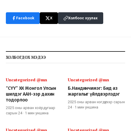
Facebook
X
Холбоос хуулах
ХОЛБОГДОХ МЭДЭЭ
Uncategorized @mn
Uncategorized @mn
“СҮҮ” ХК Монгол Улсын
Б.Нандинчимэг: Бид аз
шилдэг ААН-ээр дахин
жаргалыг үйлдвэрлэдэг
тодорлоо
2025 оны арван нэгдүгээр сарын
24
·
1 мин
уншина
2025 оны арван хоёрдугаар
сарын 24
·
1 мин
уншина
Uncategorized @mn
Uncategorized @mn