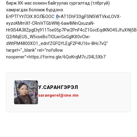
бирж ХК-иас зохион байгуулах сургалтад (төлбөргүй)
хамрагдах боломж бүрдэнэ.
БҮРТГҮҮЛЭХ ХОЛБООС:
0
=AT1DhF33gjFSNI5WTVkxLOVX-
eyzoKMmXf-CRniVTGbWWj-6aw8iNnQxuzaN-
Hr0l54A3IIZpgEhj911Toe05p7Pw2PnF4cZ1GocEqdKNO45JfuXWj5B
Q2rMqEUS_W5cseBoTIOLwrGxGgIKX0vCIw-
dWtPM4800XO1_ednfZGFQYLEgF2P4U16v-8Hc7vQ"
target="_blank" rel="nofollow
noopener">https://forms.gle/6QoKrqM7cJ34L5Xb7
У.САРАНГЭРЭЛ
sarangerel@one.mn