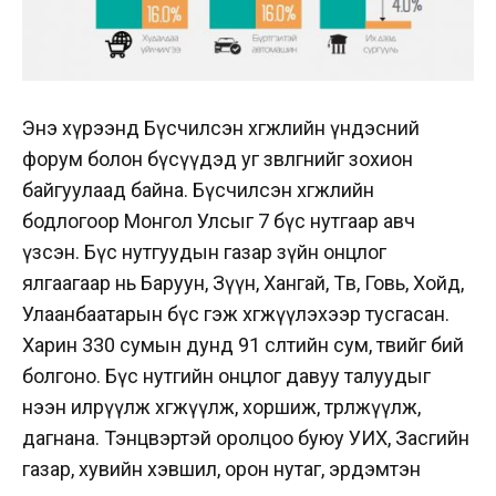
Энэ хүрээнд Бүсчилсэн хөгжлийн үндэсний
форум болон бүсүүдэд уг зөвлөгөөнийг зохион
байгуулаад байна. Бүсчилсэн хөгжлийн
бодлогоор Монгол Улсыг 7 бүс нутгаар авч
үзсэн. Бүс нутгуудын газар зүйн онцлог
ялгаагаар нь Баруун, Зүүн, Хангай, Төв, Говь, Хойд,
Улаанбаатарын бүс гэж хөгжүүлэхээр тусгасан.
Харин 330 сумын дунд 91 өсөлтийн сум, төвийг бий
болгоно. Бүс нутгийн онцлог давуу талуудыг
нээн илрүүлж хөгжүүлж, хоршиж, төрөлжүүлж,
дагнана. Тэнцвэртэй оролцоо буюу УИХ, Засгийн
газар, хувийн хэвшил, орон нутаг, эрдэмтэн