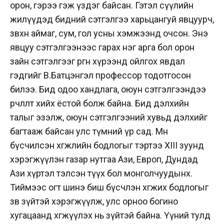
орон, гэрээ гэж үздэг байсан. Гэтэл сүүлийн
жилүүдэд бидний сэтгэлгээ харьцангуй явцуурч,
зөвхөн аймаг, сум, гол усны хэмжээнд очсон. Энэ
явцуу сэтгэлгээнээс гарах нэг арга бол орон
зайн сэтгэлгээг өргөн хүрээнд ойлгох явдал
гэдгийг В.Батцэнгэл профессор тодотгосон
билээ. Бид одоо хандлага, оюун сэтгэлгээндээ
өөрчлөлт хийх ёстой болж байна. Бид дэлхийн
талыг эзэлж, оюун сэтгэлгээний хувьд дэлхийг
багтааж байсан улс түмний үр сад. Мөн
бүсчилсэн хөгжлийн бодлогыг тэртээ XIII зуунд
хэрэгжүүлэн газар нутгаа Ази, Европ, Дундад
Ази хүртэл тэлсэн түүх бол монголчуудынх.
Тиймээс огт шинэ биш бүсчлэн хөгжих бодлогыг
зөв зүйтэй хэрэгжүүлж, улс орноо богино
хугацаанд хөгжүүлэх нь зүйтэй байна. Үүний тулд