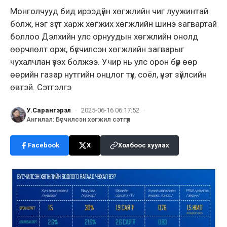
Монголчууд бид ирээдүйн хөгжлийн чиг луужинтай
болж, нэг зүгт харж хөгжих хөгжлийн шинэ загвартай
боллоо Дэлхийн улс орнуудын хөгжлийн онолд
өөрчлөлт орж, бүсчилсэн хөгжлийн загварыг
чухалчлан үзэх болжээ. Учир нь улс орон бүр өөр
өөрийн газар нутгийн онцлог түүх, соёл, үнэт зүйлсийн
өвтэй. Сэтгэлгэ
У.Сарангэрэл
·
2025-06-16 06:17:52
·
Ангилал
:
Бүсчилсэн хөгжил сэтгүүл
Facebook
X
Холбоос хуулах