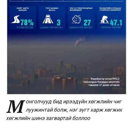
М
онголчууд бид ирээдүйн хөгжлийн чиг
луужинтай болж, нэг зүгт харж хөгжих
хөгжлийн шинэ загвартай боллоо