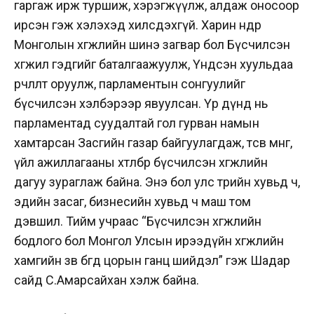
гаргаж ирж туршиж, хэрэгжүүлж, алдаж оносоор
ирсэн гэж хэлэхэд хилсдэхгүй. Харин өнөөдөр
Монголын хөгжлийн шинэ загвар бол Бүсчилсэн
хөгжил гэдгийг баталгаажуулж, Үндсэн хуульдаа
өөрчлөлт оруулж, парламентын сонгуулийг
бүсчилсэн хэлбэрээр явуулсан. Үр дүнд нь
парламентад суудалтай гол гурван намын
хамтарсан Засгийн газар байгуулагдаж, төсөв мөнгө,
үйл ажиллагааны хөтөлбөрөө бүсчилсэн хөгжлийн
дагуу зураглаж байна. Энэ бол улс төрийн хувьд ч,
эдийн засаг, бизнесийн хувьд ч маш том
дэвшил. Тийм учраас “Бүсчилсэн хөгжлийн
бодлого бол Монгол Улсын ирээдүйн хөгжлийн
хамгийн зөв бөгөөд цорын ганц шийдэл” гэж Шадар
сайд С.Амарсайхан хэлж байна.