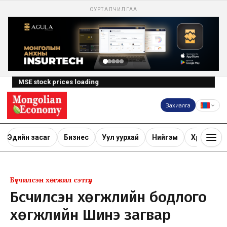
СУРТАЛЧИЛГАА
MSE stock prices loading
Захиалга
Эдийн засаг
Бизнес
Уул уурхай
Нийгэм
Хөрөнгө ору
Бүсчилсэн хөгжил сэтгүүл
Бүсчилсэн хөгжлийн бодлого
хөгжлийн Шинэ загвар