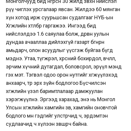
Монголчууд бид өнгөрсөн 30 жилд зөвхөн нийслэл
рүү чиглэх урсгалаар явсан. Жилдээ 60 мянган
хүн хотод ирж суурьшсан судалгааг НҮБ-ын
Хөгжлийн хөтөлбөр гаргажээ. Ингээд бид
нийслэлдээ 1.6 саяулаа болж, дөрвөн уулын
дундаа ачааллаа дийлэхгүй газарт бөөгнөрөн
амьдарч, олон асуудлыг үүсгэж буйгаа бүгд
мэднэ. Утаа, түгжрэл, хөрсний бохирдол, өвчлөл,
эрчим хүчний дутагдал, боловсрол, эрүүл мэнд
гэх мэт. Тэгвэл одоо орон нутгийг хөгжүүлэхэд
анхаарч, төр эрх зүйн бодлогоо Бүсчилсэн
хөгжлийн үзэл баримтлалаар дамжуулан
хэрэгжүүлнэ. Эргээд харахад, энэ нь Монгол
Улсын хөгжлийн хамгийн зөв, хамгийн оновчтой
бодлого мөн гэдгийг улстөрчид ч, эрдэмтэн
судлаачид ч хүлээн зөвшөөрч байна.