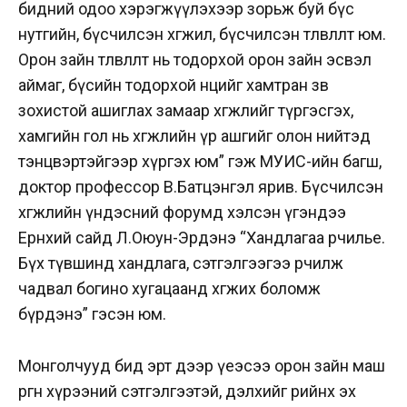
бидний одоо хэрэгжүүлэхээр зорьж буй бүс
нутгийн, бүсчилсэн хөгжил, бүсчилсэн төлөвлөлт юм.
Орон зайн төлөвлөлт нь тодорхой орон зайн эсвэл
аймаг, бүсийн тодорхой нөөцийг хамтран зөв
зохистой ашиглах замаар хөгжлийг түргэсгэх,
хамгийн гол нь хөгжлийн үр ашгийг олон нийтэд
тэнцвэртэйгээр хүргэх юм” гэж МУИС-ийн багш,
доктор профессор В.Батцэнгэл ярив. Бүсчилсэн
хөгжлийн үндэсний форумд хэлсэн үгэндээ
Ерөнхий сайд Л.Оюун-Эрдэнэ “Хандлагаа өөрчилье.
Бүх түвшинд хандлага, сэтгэлгээгээ өөрчилж
чадвал богино хугацаанд хөгжих боломж
бүрдэнэ” гэсэн юм.
Монголчууд бид эрт дээр үеэсээ орон зайн маш
өргөн хүрээний сэтгэлгээтэй, дэлхийг өөрийнхөө эх