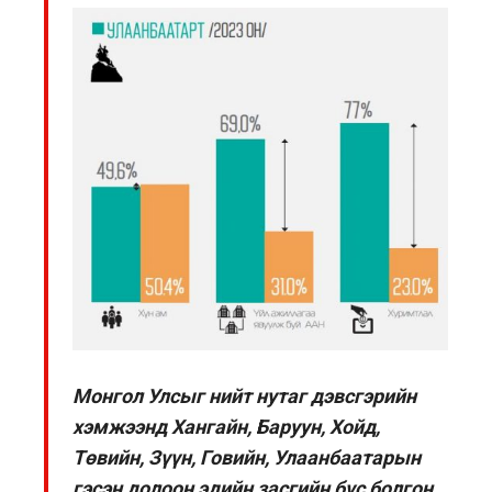
Монгол Улсыг нийт нутаг дэвсгэрийн
хэмжээнд Хангайн, Баруун, Хойд,
Төвийн, Зүүн, Говийн, Улаанбаатарын
гэсэн долоон эдийн засгийн бүс болгон