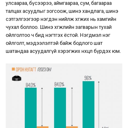
улсаараа, бүсээрээ, аймгаараа, сум, багаараа
талцах асуудлыг зогсоож, шинэ хандлага, шинэ
сэтгэлгээгээр нэгдэн нийлж хөгжих нь хамгийн
чухал боллоо. Шинэ хөгжлийн загварын тухай
ойлголтоо ч бид нэгтгэх ёстой. Нэгдмэл нэг
ойлголт, мэдээлэлтэй байж бодлого шат
шатандаа асуудалгүй хэрэгжих нөхцөл бүрдэх юм.