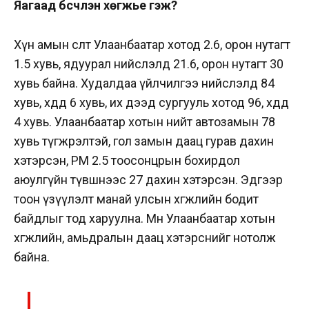
Яагаад бүсчлэн хөгжье гэж?
Хүн амын өсөлт Улаанбаатар хотод 2.6, орон нутагт
1.5 хувь, ядуурал нийслэлд 21.6, орон нутагт 30
хувь байна. Худалдаа үйлчилгээ нийслэлд 84
хувь, хөдөөд 6 хувь, их дээд сургууль хотод 96, хөдөөд
4 хувь. Улаанбаатар хотын нийт автозамын 78
хувь түгжрэлтэй, гол замын даац гурав дахин
хэтэрсэн, РМ 2.5 тоосонцрын бохирдол
аюулгүйн түвшнээс 27 дахин хэтэрсэн. Эдгээр
тоон үзүүлэлт манай улсын хөгжлийн бодит
байдлыг тод харуулна. Мөн Улаанбаатар хотын
хөгжлийн, амьдралын даац хэтэрснийг нотолж
байна.