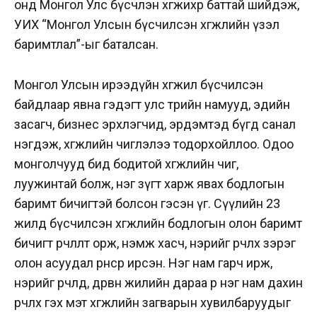
онд Монгол Улс бүсчлэн хөгжихөөр баттай шийдэж,
УИХ “Монгол Улсын бүсчилсэн хөгжлийн үзэл
баримтлал”-ыг баталсан.
Монгол Улсын ирээдүйн хөгжил бүсчилсэн
байдлаар явна гэдэгт улс төрийн намууд, эдийн
засагч, бизнес эрхлэгчид, эрдэмтэд бүгд санал
нэгдэж, хөгжлийн чиглэлээ тодорхойллоо. Одоо
монголчууд бид бодитой хөгжлийн чиг,
луужинтай болж, нэг зүгт харж явах бодлогын
баримт бичигтэй болсон гэсэн үг. Сүүлийн 23
жилд бүсчилсэн хөгжлийн бодлогын олон баримт
бичигт өөрчлөлт орж, нэмж хасч, нэрийг өөрчлөх зэрэг
олон асуудал өрнөсөөр ирсэн. Нэг нам гарч ирж,
нэрийг өөрчлөөд, дөрвөн жилийн дараа өөр нэг нам дахин
өөрчлөх гэх мэт хөгжлийн загварын хувилбаруудыг