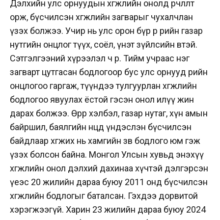
Дэлхийн улс орнуудын хөгжлийн онолд өөрчлөлт
орж, бүсчилсэн хөгжлийн загварыг чухалчлан
үзэх болжээ. Учир нь улс орон бүр өөр өөрийн газар
нутгийн онцлог түүх, соёл, үнэт зүйлсийн өвтэй.
Сэтгэлгээний хүрээлэл ч өөр. Тийм учраас нэг
загварт цутгасан бодлогоор бус улс орнууд өөрийн
онцлогоо гаргаж, түүндээ тулгуурлан хөгжлийн
бодлогоо явуулах ёстой гэсэн онол илүү жин
дарах болжээ. Өөрөөр хэлбэл, газар нутаг, хүн амын
байршил, баялгийн нөөцдөө үндэслэн бүсчилсэн
байдлаар хөгжих нь хамгийн зөв бодлого юм гэж
үзэх болсон байна. Монгол Улсын хувьд энэхүү
хөгжлийн онол дэлхий дахинаа хүчтэй дэлгэрсэн
үеэс 20 жилийн дараа буюу 2011 онд бүсчилсэн
хөгжлийн бодлогыг баталсан. Гэхдээ дорвитой
хэрэгжээгүй. Харин 23 жилийн дараа буюу 2024