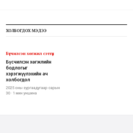
ХОЛБОГДОХ МЭДЭЭ
Бүсчилсэн хөгжил сэтгүүл
Бүсчилсэн хөгжлийн
бодлогыг
хэрэгжүүлэхийн ач
холбогдол
2025 оны зургаадугаар сарын
30
·
1 мин
уншина