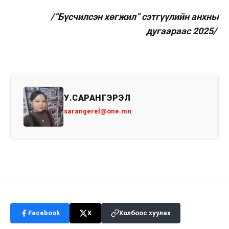
/“Бүсчилсэн хөгжил” сэтгүүлийн анхны
дугаараас 2025/
У.САРАНГЭРЭЛ
sarangerel@one.mn
Facebook
X
Холбоос хуулах