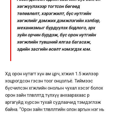
хөгжүүлэхээр тогтсон бөгөөд
төлөвлөлт, хэрэгжилт, бүс нутгийн
хөгжлийг дэмжих дэмжлэгийн хэлбэр,
механизмыг бүрдүүлэх бодлого, эрх
зүйн орчин бүрдэж, бүс орон нутгийн
хөгжлийн түвшний ялгаа багасаж,
эдийн засгийн өсөлт нэмэгдэх юм.
Хөдөө орон нутагт хүн ам цөөрч, хөгжил 1.5 жилээр
хоцрогдсон гэсэн тоог онцолъё. Тиймээс
бүсчилсэн хөгжлийн онолын чухал хэсэг болох
орон зайн төлөвлөлтөд түлхүү анхаарахаас өөр
аргагүйд хүрсэн тухай судлаачид тэмдэглэж
байна. “Орон зайн төлөвлөлтийн олон аргын нэг нь