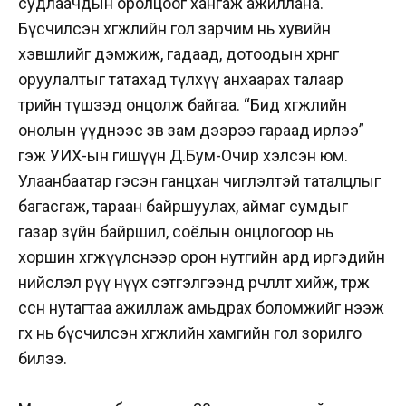
судлаачдын оролцоог хангаж ажиллана.
Бүсчилсэн хөгжлийн гол зарчим нь хувийн
хэвшлийг дэмжиж, гадаад, дотоодын хөрөнгө
оруулалтыг татахад түлхүү анхаарах талаар
төрийн түшээд онцолж байгаа. “Бид хөгжлийн
онолын үүднээс зөв зам дээрээ гараад ирлээ”
гэж УИХ-ын гишүүн Д.Бум-Очир хэлсэн юм.
Улаанбаатар гэсэн ганцхан чиглэлтэй таталцлыг
багасгаж, тараан байршуулах, аймаг сумдыг
газар зүйн байршил, соёлын онцлогоор нь
хоршин хөгжүүлснээр орон нутгийн ард иргэдийн
нийслэл рүү нүүх сэтгэлгээнд өөрчлөлт хийж, төрж
өссөн нутагтаа ажиллаж амьдрах боломжийг нээж
өгөх нь бүсчилсэн хөгжлийн хамгийн гол зорилго
билээ.