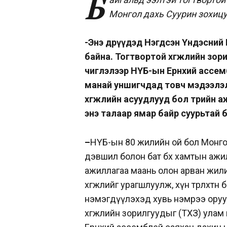
Б
Монгол дахь Суурин зохицу
-Энэ өдрүүдэд Нэгдсэн Үндэсний
байна. Тогтвортой хөгжлийн зо
чиглэлээр НҮБ-ын Ерөнхий ассем
манай уншигчдад товч мэдээлэл ө
хөгжлийн асуудлууд бол төрийн 
энэ талаар ямар байр суурьтай 
–
НҮБ-ын 80 жилийн ой бол Монго
дэвшил болон бат бөх хамтын ажи
ажиллагаа маань олон арван жил
хөгжлийг урагшлуулж, хүн төрөлхтө
нэмэгдүүлэхэд хувь нэмрээ оруул
хөгжлийн зорилгуудыг (ТХЗ) ула