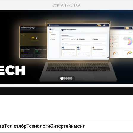
СУРТАЛЧИЛГАА
та
Төсөл хөтөлбөр
Технологи
Энтертайнмент