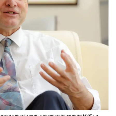
й аялал жуулчлалыг хөгжүүлэх талаар
НҮБ-ын