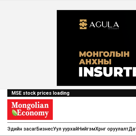
MSE stock prices loading
Эдийн засаг
Бизнес
Уул уурхай
Нийгэм
Хөрөнгө оруулалт
Да