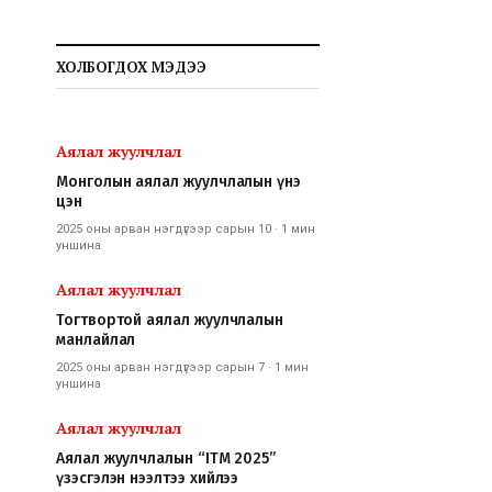
ХОЛБОГДОХ МЭДЭЭ
Аялал жуулчлал
Монголын аялал жуулчлалын үнэ
цэн
2025 оны арван нэгдүгээр сарын 10
·
1 мин
уншина
Аялал жуулчлал
Тогтвортой аялал жуулчлалын
манлайлал
2025 оны арван нэгдүгээр сарын 7
·
1 мин
уншина
Аялал жуулчлал
Аялал жуулчлалын “ITM 2025”
үзэсгэлэн нээлтээ хийлээ