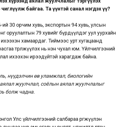
үлэх хүрээнд аялал жуулчлалыг тэргүүлэх
өө чиглүүлж байгаа. Та үүнтэй санал нэгдэх үү?
-ий 30 орчим хувь, экспортын 94 хувь, улсын
рөнгө оруулалтын 79 хувийг бүрдүүлдэг уул уурхайн
ихээхэн хамаардаг. Тиймээс урт хугацаанд
засгаа төрөлжүүлэх нь нэн чухал юм. Үйлчилгээний
члал ихээхэн ирээдүйтэй харагдаж байна.
ь, нүүдэлчин өв уламжлал, биологийн
о аялал жуулчлал, соёлын аялал жуулчлалыг
рь болж чадна.
гол Улс үйлчилгээний салбараа өргөжүүлэн
р дундаа уур амьсгалын өөрчлөлт, цөлжилтөд өртсөн