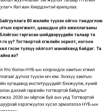
улагч Яап ван Хиердэнтэй ярилцлаа.
 Байгууллага 80 жилийн түүхэн ойгоо тэмдэглэж
рилтын хэрэгжилт, цаашдын үйл ажиллагааны
блэйгээс гаргасан шийдвэрүүдийн талаар та
гнө үү? Тогтвортой хөгжлийн зорилт, ногоон
ажил гэсэн түлхүү ойлголт манайханд байдаг. Та
байна вэ?
л Улс болон НҮБ-ын хоорондох хамтын хөгжил
ллагааг дүгнэх түүхэн мөч юм. Энэхүү хамтын
ийн хугацаанд институцүүдийг бэхжүүлж, хүний
н болон дэлхий гарагийн тогтвортой байдлыг
жээ. 2030 он ойртож буй энэ үед Тогтвортой
м шуурхай хэрэгжүүлэх хүсэл эрмэлзлээ НҮБ-ын