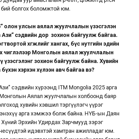
г бий болгох боломжтой юм.
5” олон улсын аялал жуулчлалын үзэсгэлэн
 Ази” сэдвийн дор зохион байгуулж байгаа.
вортой хөгжлийг хангах, бүс нутгийн эдийн
эх чиглэлээр Монголын аялал жуулчлалын
ү үзэсгэлэнг зохион байгуулж байна. Хувийн
бүхэн хэрхэн хүлээн авч байгаа вэ?
 Ази” сэдвийн хүрээнд ITM Mongolia 2025 арга
а Монголын Аялал жуулчлалын холбоонд баяр
болгоход хувийн хэвшил тэргүүлэгч үүрэг
 энэхүү арга хэмжээ болж байна. НҮБ-ын Даян
а Хүний Эрхийн Удирдах Зарчмууд зэрэг
несүүдтэй идэвхтэй хамтран ажилладаг юм.