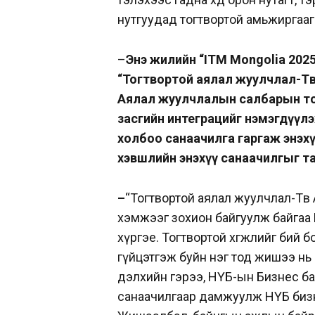
нутгуудад тогтвортой амьжиргаа
–
Энэ жилийн “ITM Mongolia 202
“Тогтвортой аялал жуулчлал-Төв
Аялал жуулчлалын салбарын тогт
засгийн интеграцийг нэмэгдүүл
холбоо санаачилга гаргаж энэхү
хэвшлийн энэхүү санаачилгыг та 
–
“Тогтвортой аялал жуулчлал-Төв
хэмжээг зохион байгуулж байга
хүргэе. Тогтвортой хөгжлийг бий 
гүйцэтгэж буйн нэг тод жишээ нь
дэлхийн гэрээ, НҮБ-ын Бизнес б
санаачилгаар дамжуулж НҮБ биз