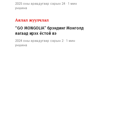
2025 оны аравдугаар сарын 24
·
1 мин
уншина
Аялал жуулчлал
“GO MONGOLIA” брэндинг Монголд
яагаад ирэх ёстой вэ
2024 оны аравдугаар сарын 2
·
1 мин
уншина