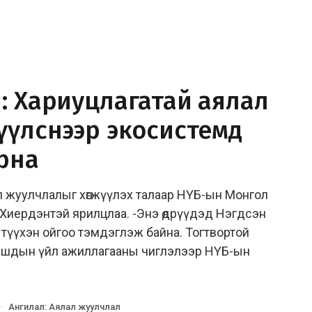
: Хариуцлагатай аялал
үүлснээр экосистемд
рна
л жуулчлалыг хөгжүүлэх талаар НҮБ-ын Монгол
 Хиердэнтэй ярилцлаа. -Энэ өдрүүдэд Нэгдсэн
түүхэн ойгоо тэмдэглэж байна. Тогтвортой
аашдын үйл ажиллагааны чиглэлээр НҮБ-ын
·
Ангилал
:
Аялал жуулчлал