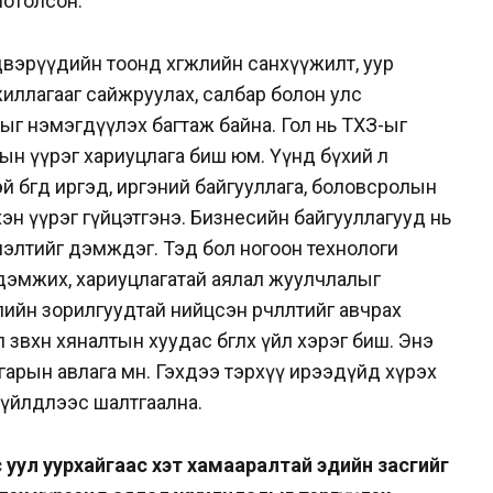
нотолсон.
вэрүүдийн тоонд хөгжлийн санхүүжилт, уур
ажиллагааг сайжруулах, салбар болон улс
г нэмэгдүүлэх багтаж байна. Гол нь ТХЗ-ыг
зрын үүрэг хариуцлага биш юм. Үүнд бүхий л
 бөгөөд иргэд, иргэний байгууллага, боловсролын
эн үүрэг гүйцэтгэнэ. Бизнесийн байгууллагууд нь
рхлэлтийг дэмждэг. Тэд бол ногоон технологи
г дэмжих, хариуцлагатай аялал жуулчлалыг
лийн зорилгуудтай нийцсэн өөрчлөлтийг авчрах
зөвхөн хяналтын хуудас бөглөх үйл хэрэг биш. Энэ
гарын авлага мөн. Гэхдээ тэрхүү ирээдүйд хүрэх
 үйлдлээс шалтгаална.
уул уурхайгаас хэт хамааралтай эдийн засгийг