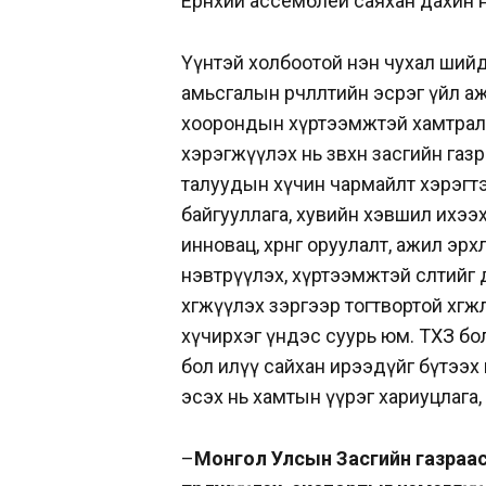
Ерөнхий ассемблей саяхан дахин 
Үүнтэй холбоотой нэн чухал шийд
амьсгалын өөрчлөлтийн эсрэг үйл 
хоорондын хүртээмжтэй хамтралы
хэрэгжүүлэх нь зөвхөн засгийн га
талуудын хүчин чармайлт хэрэгтэй
байгууллага, хувийн хэвшил ихээх
инновац, хөрөнгө оруулалт, ажил э
нэвтрүүлэх, хүртээмжтэй өсөлтий
хөгжүүлэх зэргээр тогтвортой хөгж
хүчирхэг үндэс суурь юм. ТХЗ бол 
бол илүү сайхан ирээдүйг бүтээх 
эсэх нь хамтын үүрэг хариуцлага,
–
Монгол Улсын Засгийн газраас 