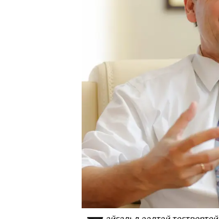
айгальд ээлтэй тогтворто