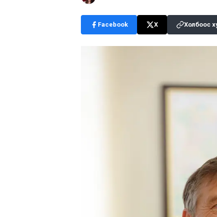
Facebook
X
Холбоос х