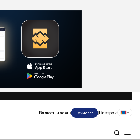
Захиалга
Нэвтрэх
Валютын ханш
|
|