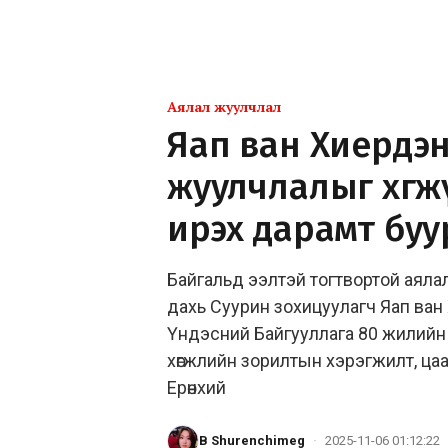
Аялал жуулчлал
Яап ван Хиердэн
жуулчлалыг хөгж
ирэх дарамт буу
Байгальд ээлтэй тогтвортой аяла
дахь Суурин зохицуулагч Яап ван
Үндэсний Байгууллага 80 жилийн 
хөгжлийн зорилтын хэрэгжилт, ц
Ерөнхий
B Shurenchimeg
·
2025-11-06 01:12:22