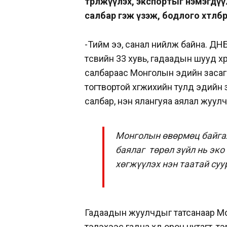
төрөлжүүлэх, экспортыг нэмэгдү
салбар гэж үзэж, бодлого хөтөлбөр
-Тийм ээ, санал нийлж байна. ДНБ
төсвийн 33 хувь, гадаадын шууд хө
салбараас Монголын эдийн засаг 
тогтвортой хөгжихийн тулд эдийн 
салбар, нэн ялангуяа аялал жуул
Монголын өвөрмөц байгал
баялаг төрөл зүйл нь эк
хөгжүүлэх нэн таатай суу
Гадаадын жуулчдыг татсанаар Мон
тэлэхээс гадна хөдөө орон нутагт, тэ