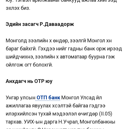
эхлэх биз.
Эдийн засагч Р.Даваадорж
Монголд зээлийн хүү өндөр, зээлгүй Монгол хүн
бараг байхгүй. Гэхдээ үүнийг гадны банк орж ирээд
шийдчихнэ, зээлийн хүү автоматаар буурна гэж
ойлгож огт болохгүй.
Анхдагч нь ОТР юу
Унгар улсын
ОТП банк
Монгол Улсад үйл
ажиллагаа явуулах хүсэлтэй байгаа гэдгээ
илэрхийлсэн тухай мэдээлэл өчигдөр (II.05)
тархав. УИХ-ын дарга Н.Учрал, Монголбанкны