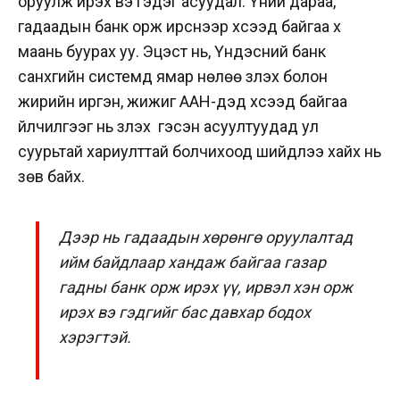
оруулж ирэх вэ гэдэг асуудал. Үүний дараа,
гадаадын банк орж ирснээр хүсээд байгаа хүү
маань буурах уу. Эцэст нь, Үндэсний банк
санхүүгийн системд ямар нөлөө үзүүлэх болон
жирийн иргэн, жижиг ААН-үүдэд хүсээд байгаа
үйлчилгээг нь үзүүлэх үү гэсэн асуултуудад ул
суурьтай хариулттай болчихоод шийдлээ хайх нь
зөв байх.
Дээр нь гадаадын хөрөнгө оруулалтад
ийм байдлаар хандаж байгаа газар
гадны банк орж ирэх үү, ирвэл хэн орж
ирэх вэ гэдгийг бас давхар бодох
хэрэгтэй.