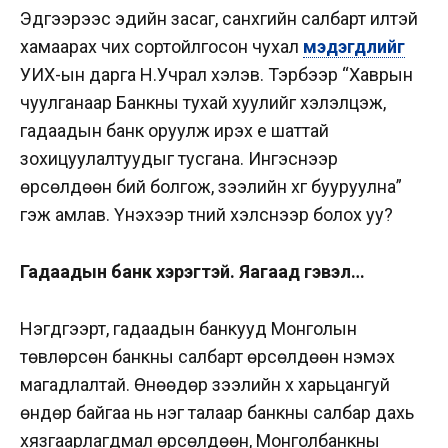
Эдгээрээс эдийн засаг, санхүүгийн салбарт илүүтэй
хамаарах чих сортойлгосон чухал
мэдэгдлийг
УИХ-ын дарга Н.Учрал хэлэв. Тэрбээр “Хаврын
чуулганаар Банкны тухай хуулийг хэлэлцэж,
гадаадын банк оруулж ирэх үе шаттай
зохицуулалтуудыг тусгана. Ингэснээр
өрсөлдөөн бий болгож, зээлийн хүүг бууруулна”
гэж амлав. Үнэхээр түүний хэлснээр болох уу?
Гадаадын банк хэрэгтэй. Яагаад гэвэл…
Нэгдүгээрт, гадаадын банкууд Монголын
төвлөрсөн банкны салбарт өрсөлдөөн нэмэх
магадлалтай. Өнөөдөр зээлийн хүү харьцангуй
өндөр байгаа нь нэг талаар банкны салбар дахь
хязгаарлагдмал өрсөлдөөн, Монголбанкны