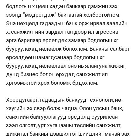
бодлогын хүү цөөн хэдэн банкаар дамжин зах
зээлд “мэдрэгдэж” байгаатай холбоотой юм.
Энэ нөхцөлд гадаадын банк орж ирвэл зээлийн
хүү, санхүүжилтийн зардал тал дээр илүү агрессив
арга барилаар өрсөлдөх замаар бодлогын хүүг
бууруулахад нөлөөлж болох юм.
Банкны салбарт
өрсөлдөөн нэмэгдсэнээр бодлогын хүүг
бууруулахад нөлөөлвөл энэ нь ялангуяа жижиг,
дунд бизнес болон өрхүүдэд санхүүжилт илүү
хүртээмжтэй хүрэх боломж бүрдэх юм.
Хоёрдугаарт, гадаадын банкууд технологи, нөү-
хаугийн эх үүсвэр болж чадна. Олон улсын банк,
санхүүгийн байгууллагууд эрсдэлд суурилсан
зээл олголт, урт хугацааны төслийн санхүүжилт,
дижитал банкны дэвшилтэт шийдлийг манай зах