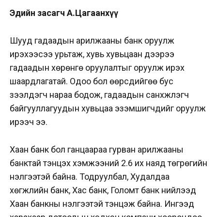
Эдийн засагч А.Цагаанхүү
Шууд гадаадын арилжааны банк оруулж
ирэхээсээ урьтаж, хувь хувьцаан дээрээ
гадаадын хөрөнгө оруулалтыг оруулж ирэх
шаардлагатай. Одоо бол өөрсдийгөө бус
зээлдэгч нараа бодож, гадаадын санхүүжүүлэгч
байгууллагуудын хувьцаа эзэмшигчдийг оруулж
ирээч ээ.
Хаан банк бол ганцаараа гурван арилжааны
банктай тэнцэх хэмжээний 2.6 их наяд төгрөгийн
үнэлгээтэй байна. Тодруулбал, Худалдаа
хөгжлийн банк, Хас банк, Голомт банк нийлээд
Хаан банкны үнэлгээтэй тэнцэж байна. Ингээд