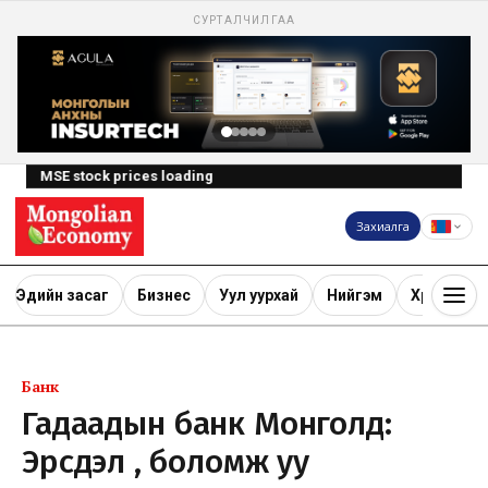
СУРТАЛЧИЛГАА
MSE stock prices loading
Захиалга
Эдийн засаг
Бизнес
Уул уурхай
Нийгэм
Хөрөнгө ору
Банк
Гадаадын банк Монголд:
Эрсдэл үү, боломж уу