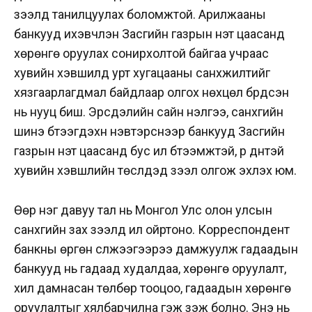
зээлд танилцуулах боломжтой. Арилжааны
банкууд ихэвчлэн Засгийн газрын үнэт цаасанд
хөрөнгө оруулах сонирхолтой байгаа учраас
хувийн хэвшилд урт хугацааны санхүүжилтийг
хязгаарлагдмал байдлаар олгох нөхцөл бүрдсэн
нь нууц биш. Эрсдэлийн сайн үнэлгээ, санхүүгийн
шинэ бүтээгдэхүүн нэвтэрснээр банкууд Засгийн
газрын үнэт цаасанд бус илүү бүтээмжтэй, үр дүнтэй
хувийн хэвшлийн төслүүдэд зээл олгож эхлэх юм.
Өөр нэг давуу тал нь Монгол Улс олон улсын
санхүүгийн зах зээлд илүү ойртоно. Корреспондент
банкны өргөн сүлжээгээрээ дамжуулж гадаадын
банкууд нь гадаад худалдаа, хөрөнгө оруулалт,
хил дамнасан төлбөр тооцоо, гадаадын хөрөнгө
оруулалтыг хялбарчилна гэж үзэж болно. Энэ нь