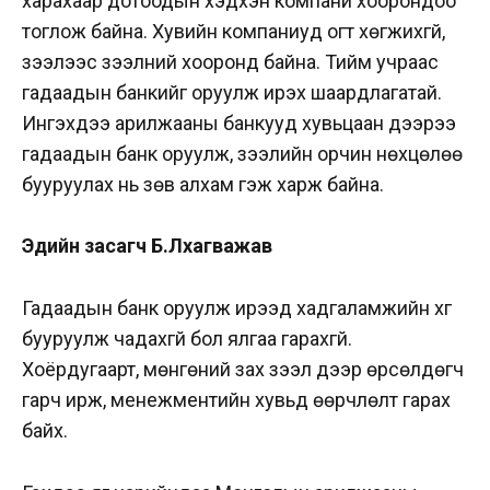
харахаар дотоодын хэдхэн компани хоорондоо
тоглож байна. Хувийн компаниуд огт хөгжихгүй,
зээлээс зээлний хооронд байна. Тийм учраас
гадаадын банкийг оруулж ирэх шаардлагатай.
Ингэхдээ арилжааны банкууд хувьцаан дээрээ
гадаадын банк оруулж, зээлийн орчин нөхцөлөө
бууруулах нь зөв алхам гэж харж байна.
Эдийн засагч Б.Лхагважав
Гадаадын банк оруулж ирээд хадгаламжийн хүүг
бууруулж чадахгүй бол ялгаа гарахгүй.
Хоёрдугаарт, мөнгөний зах зээл дээр өрсөлдөгч
гарч ирж, менежментийн хувьд өөрчлөлт гарах
байх.