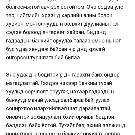
болгоомжтой авч үзэх ёстой юм. Энэ сэдэв улс
төр, нийгмийн хүрээнд хэрүүлийн алим болон
хувирч, монголчуудын ээлжит дуулианы гол
сэдэв болоод өнгөрвөл хайран. Бидэнд
гадаадын банкийг оруулах талаар өмнө нь нэг
бус удаа хөндөж байсан ч үр дүнд хүрэлгүй
өнгөрсөн туршлага бий билээ.
Энэ удаад ч бодитой үр дүн гарахгүй байх өндөр
магадлалтай. Гэхдээ үнэхээр Банкны тухай
хуульд өөрчлөлт оруулж, үнэхээр гадаадын
банкууд манай улсад салбараа байгуулах
сонирхлоо илэрхийлвэл шат дараалалтай,
оновчтой зохицуулалт бүхий орчныг бүрдүүлэн
бэлдсэн байх ёстой. Тухайлбал, эхний ээлжинд
цөөн тооны гадаадын банкийг оруулах, эсвэл