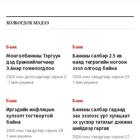
ХОЛБОГДОХ МЭДЭЭ
Банк
Банк
Монголбанкны Тэргүүн
Банкны салбар 2.5 их
дэд Ерөнхийлөгчөөр
наяд төгрөгийн ногоон
Э.Анар томилогдлоо
зээл олгоод байна
2026 оны долоодугаар сарын 2
2026 оны тавдугаар сарын 29
·
·
1 мин
уншина
1 мин
уншина
Банк
Банк
Иргэдийн инфляцын
Банкны салбар гадаад
хүлээлт тогтвортой
зах зээлээс урт хугацаат
байна
эх үүсвэр татахыг дэмжих
шийдвэр гаргав
2026 оны тавдугаар сарын 28
·
1 мин
уншина
2026 оны тавдугаар сарын 27
·