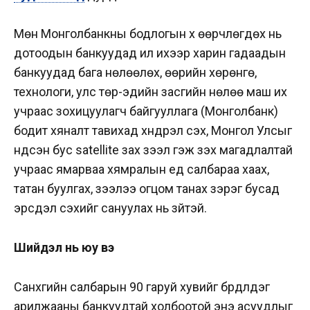
Мөн Монголбанкны бодлогын хүү өөрчлөгдөх нь
дотоодын банкуудад илүү ихээр харин гадаадын
банкуудад бага нөлөөлөх, өөрийн хөрөнгө,
технологи, улс төр-эдийн засгийн нөлөө маш их
учраас зохицуулагч байгууллага (Монголбанк)
бодит хяналт тавихад хүндрэл үүсэх, Монгол Улсыг
үндсэн бус satellite зах зээл гэж үзэх магадлалтай
учраас ямарваа хямралын үед салбараа хаах,
татан буулгах, зээлээ огцом танах зэрэг бусад
эрсдэл үүсэхийг сануулах нь зүйтэй.
Шийдэл нь юу вэ
Санхүүгийн салбарын 90 гаруй хувийг бүрдүүлдэг
арилжааны банкуудтай холбоотой энэ асуудлыг