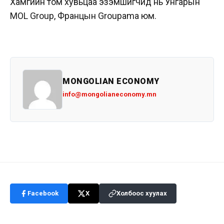
Хамгийн том хувьцаа эзэмшигчид нь Унгарын
MOL Group, Францын Groupama юм.
MONGOLIAN ECONOMY
info@mongolianeconomy.mn
Facebook
X
Холбоос хуулах