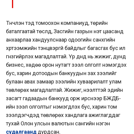
Түүнчлэн тэд томоохон компаниуд, төрийн
баталгаатай төслүүд, Засгийн газрын үнэт цаасанд
анхаарлаа хандуулснаар одоогийн санхүүгийн
хүртээмжийн тэнцвэргүй байдлыг багасгах бус илүү
гүнзгийрүүлэх магадлалтай. Үр дүнд нь ж
ижиг, дунд
бизнес, хөдөө орон нутагт зээл олголт нэмэгдэх
бус, харин дотоодын банкуудын зах зээлийг
булаан авах замаар зээлийн хуваарилалт улам
төвлөрөх магадлалтай. Жижиг, нээлттэй эдийн
засагт гадаадын банкууд орж ирснээр БЖДБ-
ийн зээл олголтыг нэмэгдүүлэх бус, харин том
зээлдэгчдэд төвлөрөх хандлага ажиглагддаг
тухай Олон улсын валютын сангийн нэгэн
судалгаанд
дурдсан.