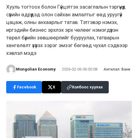
Хууль тогтоох болон Гүйцэтгэх засаглалын тэргүүнүүд
сүүлийн өдрүүдэд олон сайхан амлалтыг өөд уруугүй
цацаж, олны анхаарлыг татав. Тэтгэвэр нэмэх,
иргэдийн бизнес эрхлэх эрх чөлөөг нэмэгдүүлэн
төрөл бүрийн зөвшөөрлийг бууруулах, татварын
хөнгөлөлт үзүүлэх зэрэг эмзэг бөгөөд чухал сэдвээр
хэвлэл мэдэ
Mongolian Economy
·
2026-02-06 06:00:08
·
Ангилал
:
Банк
Facebook
X
Холбоос хуулах