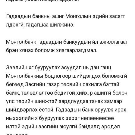
Гадаадын банкны ашиг Монголын эдийн засагт
үлдэхгүй, гадагшаа шилжинэ.
Монголбанк гадаадын банкуудын үйл ажиллагааг
бүрэн хянах боломж хязгаарлагдмал.
Зээлийн хүүг бууруулах асуудал нь дан ганц
Монголбанкны бодлогоор шийдэгдэх боломжгүй
бөгөөд Засгийн газар төсвийн сахилга баттай
байж, төлөвлөлтөө бодитой хийх, үр ашиггүй болон
улс төрийн шинжтэй зардлуудаа танах замаар
шийдвэрлэх ёстой. Гадаадын банк оруулж ирэх
нь зээлийн хүү бууруулах эерэг нөлөөнөөсөө
илүүтэй эдийн засгийн аюулгүй байдалд эрсдэл
дагуулна.