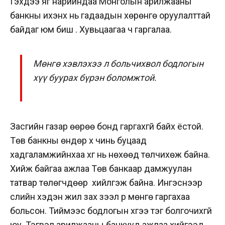
Гэхдээ яг нарийндаа Монголын арилжааны
банкны ихэнх нь гадаадын хөрөнгө оруулалттай
байдаг юм биш үү. Хувьцаагаа ч гаргалаа.
Мөнгө хэвлэхээ л больчихвол бодлогын
хүү буурах бүрэн боломжтой.
Засгийн газар өөрөө бонд гаргахгүй байх ёстой.
Төв банкны өндөр хүү чинь буцаад
хадгаламжийнхаа хүүг нь нөхөөд төлчихөж байна.
Хийж байгаа ажлаа Төв банкаар дамжуулан
татвар төлөгчдөөр хийлгэж байна. Ингэснээр
сүүлийн хэдэн жил зах зээл рүү мөнгө гаргахаа
больсон. Тиймээс бодлогын хүүгээ тэг болгочихгүй
юу. Тэгвэл арилжааны банкууд ажлаа хийгээд