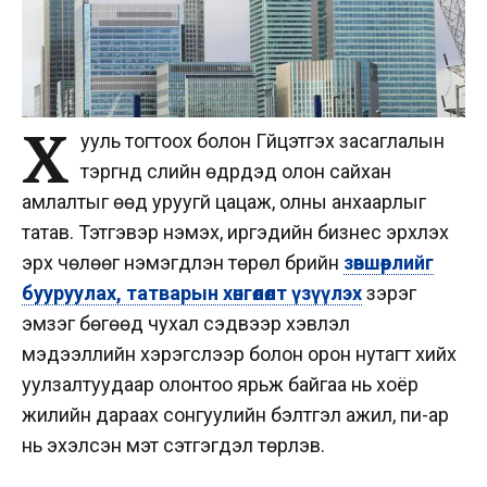
Х
ууль тогтоох болон Гүйцэтгэх засаглалын
тэргүүнүүд сүүлийн өдрүүдэд олон сайхан
амлалтыг өөд уруугүй цацаж, олны анхаарлыг
татав. Тэтгэвэр нэмэх, иргэдийн бизнес эрхлэх
эрх чөлөөг нэмэгдүүлэн төрөл бүрийн
зөвшөөрлийг
бууруулах, татварын хөнгөлөлт үзүүлэх
зэрэг
эмзэг бөгөөд чухал сэдвээр хэвлэл
мэдээллийн хэрэгслээр болон орон нутагт хийх
уулзалтуудаар олонтоо ярьж байгаа нь хоёр
жилийн дараах сонгуулийн бэлтгэл ажил, пи-ар
нь эхэлсэн мэт сэтгэгдэл төрүүлэв.