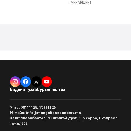
1 мин
уншина
Бидний тухай
Сурталчилгаа
Утас
:
70111125, 70111126
И-мэйл
:
info@mongolianeconomy.mn
Хаяг
:
Улаанбаатар, Чингэлтэй дүүрэг, 1-р хороо, Экспресс
тауэр 802