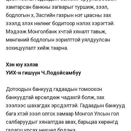
хамтарсан банкны загварыг туршиж, зээл,
бодлогын хүү, Засгийн газрын үнэт цаасны зах
зээлд үзүүлэх нөлөөг бодитоор үнэлэх хэрэгтэй.
Мэдээж Монголбанк хүчтэй хяналт тавьж,
мөнгөний бодлогын зорилттой уялдуулсан
зохицуулалт хийж таарна.
Хэн юу хэлэв
УИХ-н гишүүн Ч.Лодойсамбуу
Дотоодын банкууд гадаадын томоохон
банкуудтай өрсөлдөж чадахгүй болж, зах
зээлээс шахагдах эрсдэлтэй. Гадаадын банкууд
бага хүүтэй зээл олгох замаар Монгол Улсын гол
салбаруудыг хяналтдаа авах, барьцаа хөрөнгүүд
гадагш урсах нөхцөл бүрдэнэ.