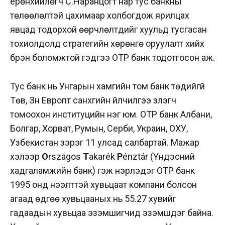
ерөнхийлөгч С.Наранцогт нар тус банкны
төлөөлөлтэй цахимаар холбогдож ярилцах
явцад тодорхой өөрчлөлтүүдийг хуульд тусгасан
тохиолдолд стратегийн хөрөнгө оруулалт хийх
бүрэн боломжтой гэдгээ ОТР банк тодотгосон аж.
Тус банк нь Унгарын хамгийн том банк төдийгүй
Төв, Зүүн Европт санхүүгийн үйлчилгээ үзүүлэгч
томоохон институцийн нэг юм. ОТР банк Албани,
Болгар, Хорват, Румын, Серби, Украин, ОХУ,
Узбекистан зэрэг 11 улсад салбартай. Мажар
хэлээр
O
rszágos
T
akarék
P
énztár (Үндэсний
хадгаламжийн банк) гэж нэрлэдэг ОТР банк
1995 онд нээлттэй хувьцаат компани болсон
агаад өдгөө хувьцааных нь 55.27 хувийг
гадаадын хувьцаа эзэмшигчид эзэмшдэг байна.