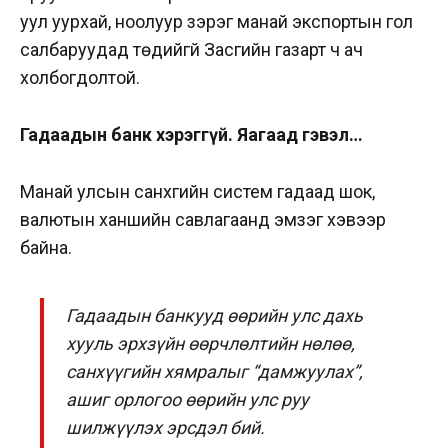
уул уурхай, ноолуур зэрэг манай экспортын гол
салбаруудад төдийгүй Засгийн газарт ч ач
холбогдолтой.
Гадаадын банк хэрэггүй. Яагаад гэвэл…
Манай улсын санхүүгийн систем гадаад шок,
валютын ханшийн савлагаанд эмзэг хэвээр
байна.
Гадаадын банкууд өөрийн улс дахь
хууль эрхзүйн өөрчлөлтийн нөлөө,
санхүүгийн хямралыг “дамжуулах”,
ашиг орлогоо өөрийн улс руу
шилжүүлэх эрсдэл бий.