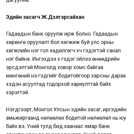
Эдийн засагч Ж.Дэлгэрсайхан
Гадаадын банк оруулж ирж болно. Гадаадын
хөрөнгө оруулалт бол хөгжиж буй улс орны
хөгжлийн нэг гол хөдөлгөгч хүч гэдэгтэй санал
нэг байна. Ингэхдээ хүү гэдэг зүйлээ өнөөдрийн
эрсдэлтэй Монголд ховор хомс байгаа
мөнгөний үнэ гэдгийг бодитойгоор харсны дараа
хэдэн асуултад тодорхой хариулттай байх
хэрэгтэй.
Нэгдүгээрт, Монгол Улсын эдийн засаг, иргэдийн
амьжиргаанд нөлөөлөх бодитой нөлөөлөл нь юу
байх вэ. Үүний тулд бид хаанаас ямар банк