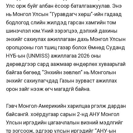
Улс орж буйг албан ёсоор баталгаажуулав. Энэ
нь Монгол Улсын “Гуравдагч хөрш”-ийн гадаад
бодлогод сүүлийн жилүүдэд гарсан хамгийн том
шинэчлэл юм.Үүний зэрэгцээ, дэлхий дахины
энхийг сахиулах ажиллагаан дахь Монгол Улсын
оролцооны гол түшиц газар болох Өмнөд Суданд
НҮБ-ын (UNMISS) ажиллагаа 2026 оны
дөрөвдүгээр сард аажмаар өндөрлөх хуваарьтай
байгаа бөгөөд “Энхийн зөвлөл” нь Монголын
энхийг сахиулагчдад Газын зурваст ажиллах
орон зайг нээж өгч магадгүй байна.
Гэвч Монгол-Америкийн харилцаа үргэлж дардан
байсангүй. хоёрдугаар сарын 2-нд АНУ Монгол
Улсын иргэдийн цагаачлалын визний мэдүүлгийг
түр зогсоож, эдгээр улсын иргэдийг “АНУ-ын