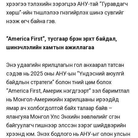
хүрээгээ тэлэхийн зэрэгцээ АНУ-тай “Гуравдагч
хөрш”-ийн түншлэлээ гүнзгийрүүлэх шинэ сувгийг
нээж өгч байна гэв.
“America First”, тусгаар бүрэн эрхт байдал,
шинэчлэлийн хамтын ажиллагаа
Энэ удаагийн ярилцлагын гол анхаарал татсан
сэдэв нь 2025 оны АНУ-ын “Үндэсний аюулгүй
байдлын стратеги” болон түүний цөм болох
“America First, Америк нэгдүгээрт” үзэл баримтлал
нь Монгол-Америкийн харилцааны ирээдүйд
ямар ач холбогдолтой байх талаар байв –
ялангуяа Монгол Улс Энхийн зөвлөлийг үүсгэн
байгуулагч гишүүнээр элссэн зэрэг шийдвэрийн
хүрээнд юм.
Энэхүү бодлого нь АНУ-ыг олон улсын