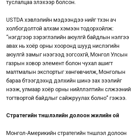
туслалцаа үзүүлэхээр болсон.
USTDA хэвлэлийн мэдээндээ үүнийг түүхэн ач
холбогдолтой алхам хэмээн тодорхойлж:
“нэгдүгээр зэрэглэлийн аюулгүй байдлын үнэлгээ
авах нь хоёр орны хооронд шууд нислэгийн
аюулгүй замыг нээгээд зогсохгүй, Монгол Улсын
газрын ховор элемент болон чухал ашигт
малтмалын экспортыг хөнгөвчилж, Монголын
бараа бүтээгдэхүүнд дэлхийн шинэ зах зээлийг
нээж, улмаар хоёр орны нийлүүлэлтийн сүлжээний
тогтвортой байдлыг сайжруулах болно” гэжээ.
Стратегийн түншлэлийн долоон жилийн ой
Монгол-Америкийн стратегийн түншлэл долоон