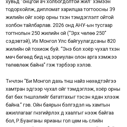
хувьд “онцгой ач холбогдолтой жил” хэмээн
тодорхойлж, дипломат харилцаа тогтоосны 39
жилийн ойг хоёр орны түүхэн тэмдэглэлт ойтой
холбон тайлбарлав. 2026 онд АНУ-ын тусгаар
тогтнолын 250 жилийн ой (“Эрх чөлөө 250”
сэдэвтэй), Их Монгол Улс байгуулагдсаны 820
жилийн ой тохиож буй. “Энэ бол хоёр чухал түүхэн
мөч бөгөөд бид үүнд зориулан олон арга хэмжээ
төлөвлөж байна” гэж тэрбээр хэлэв.
Түүнчлэн “Би Монгол дахь түнш найз нөхөдтэйгээ
хамтран эдгээр чухал ойг тэмдэглэж, хоёр орны
бат бөх түншлэлийг бататгахыг тэсэн ядан хүлээж
байна.” гэв. Ойн баярын бэлгэдэл нь хамтын
ажиллагааг гүнзгийрүүлэх үүд хаалгыг нээж байгаа
бол, Р.Буанганы ярианы гол цөм нь сүүлийн