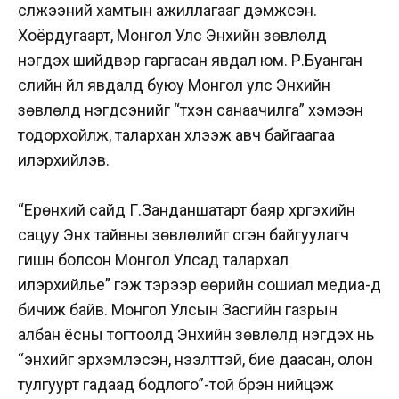
сүлжээний хамтын ажиллагааг дэмжсэн.
Хоёрдугаарт, Монгол Улс Энхийн зөвлөлд
нэгдэх шийдвэр гаргасан явдал юм. Р.Буанган
сүүлийн үйл явдалд буюу Монгол улс Энхийн
зөвлөлд нэгдсэнийг “түүхэн санаачилга” хэмээн
тодорхойлж, талархан хүлээж авч байгаагаа
илэрхийлэв.
“Ерөнхий сайд Г.Занданшатарт баяр хүргэхийн
сацуу Энх тайвны зөвлөлийг үүсгэн байгуулагч
гишүүн болсон Монгол Улсад талархал
илэрхийлье” гэж тэрээр өөрийн сошиал медиа-д
бичиж байв. Монгол Улсын Засгийн газрын
албан ёсны тогтоолд Энхийн зөвлөлд нэгдэх нь
“энхийг эрхэмлэсэн, нээлттэй, бие даасан, олон
тулгуурт гадаад бодлого”-той бүрэн нийцэж