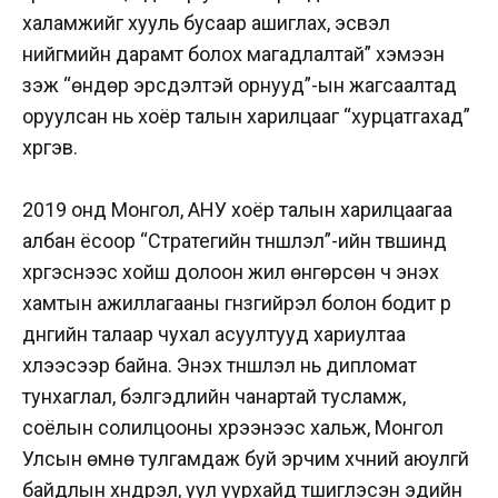
халамжийг хууль бусаар ашиглах, эсвэл
нийгмийн дарамт болох магадлалтай” хэмээн
үзэж “өндөр эрсдэлтэй орнууд”-ын жагсаалтад
оруулсан нь хоёр талын харилцааг “хурцатгахад”
хүргэв.
2019 онд Монгол, АНУ хоёр талын харилцаагаа
албан ёсоор “Стратегийн түншлэл”-ийн түвшинд
хүргэснээс хойш долоон жил өнгөрсөн ч энэхүү
хамтын ажиллагааны гүнзгийрэл болон бодит үр
дүнгийн талаар чухал асуултууд хариултаа
хүлээсээр байна. Энэхүү түншлэл нь дипломат
тунхаглал, бэлгэдлийн чанартай тусламж,
соёлын солилцооны хүрээнээс хальж, Монгол
Улсын өмнө тулгамдаж буй эрчим хүчний аюулгүй
байдлын хүндрэл, уул уурхайд түшиглэсэн эдийн