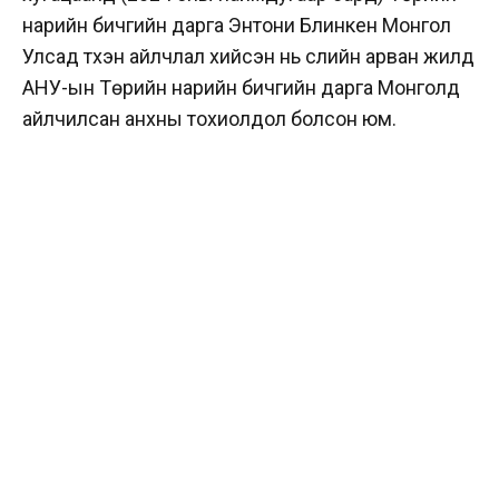
нарийн бичгийн дарга Энтони Блинкен Монгол
Улсад түүхэн айлчлал хийсэн нь сүүлийн арван жилд
АНУ-ын Төрийн нарийн бичгийн дарга Монголд
айлчилсан анхны тохиолдол болсон юм.