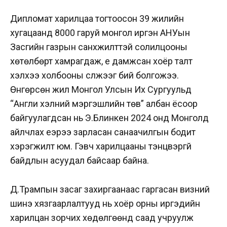
Дипломат харилцаа тогтоосон 39 жилийн
хугацаанд 8000 гаруй монгол иргэн АНУын
Засгийн газрын санхүүжилттэй солилцооны
хөтөлбөрт хамрагдаж, үе дамжсан хоёр талт
хэлхээ холбооны сүлжээг бий болгожээ.
Өнгөрсөн жил Монгол Улсын Их Сургуульд
“Англи хэлний мэргэшлийн төв” албан ёсоор
байгуулагдсан нь Э.Блинкен 2024 онд Монголд
айлчлах үеэрээ зарласан санаачилгын бодит
хэрэгжилт юм. Гэвч харилцааны тэнцвэргүй
байдлын асуудал байсаар байна.
Д.Трампын засаг захиргаанаас гаргасан визний
шинэ хязгаарлалтууд нь хоёр орны иргэдийн
харилцан зорчих хөдөлгөөнд саад учруулж