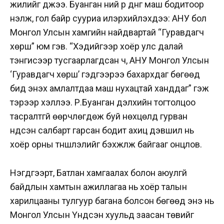
жилийг үджээ.
Буанган үүний үр дүнг маш бодитоор
үнэлж, гол байр сууриа илэрхийлэхдээ: АНУ бол
Монгол Улсын хамгийн найдвартай “Гуравдагч
хөрш” юм гэв. “Хэдийгээр хоёр улс далай
тэнгисээр тусгаарлагдсан ч, АНУ Монгол Улсын
‘Гуравдагч хөрш’ гэдгээрээ бахархдаг бөгөөд
бид энэхүү амлалтдаа маш нухацтай ханддаг” гэж
тэрээр хэллээ. Р.Буанган дэлхийн тогтолцоо
тасралтгүй өөрчлөгдөж буй нөхцөлд гурван
үндсэн салбарт гарсан бодит ахиц дэвшил нь
хоёр орны түншлэлийг бэхжүүлж байгааг онцлов.
Нэгдүгээрт, Батлан хамгаалах болон аюулгүй
байдлын хамтын ажиллагаа нь хоёр талын
харилцааны тулгуур багана болсон бөгөөд энэ нь
Монгол Улсын Үндсэн хуульд заасан төвийг