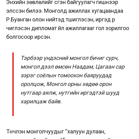
Энхийн зөвлөлийг үүсгэн байгуулагч гишүүнээр
элссэн билээ. Монголд ажиллах хугацаандаа
Р.Буанган олон нийтэд түшиглэсэн, иргэд рүү
чиглэсэн дипломат үйл ажиллагааг гол зорилгоо
болгосоор ирсэн.
Тэрбээр үндэсний монгол бичиг сурч,
монгол дээл өмсөн Наадам, Цагаан сар
зэрэг соёлын томоохон баяруудад
оролцож, Монгол орны хөдөө орон
нутгаар аялж, нутгийн иргэдтэй шууд
харилцаж байв.
Түүнчлэн монголчуудыг “халуун дулаан,