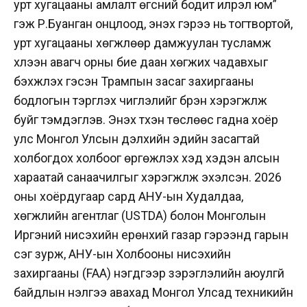
урт хугацааны амлалт өгсний бодит илрэл юм”
гэж Р.Буанган онцлоод, энэхүү гэрээ нь тогтвортой,
урт хугацааны хөгжлөөр дамжуулан тусламж
хүлээн авагч орны бие даан хөгжих чадавхыг
бэхжүүлэх гэсэн Трампын засаг захиргааны
бодлогын тэргүүлэх чиглэлийг бүрэн хэрэгжүүлж
буйг тэмдэглэв. Энэхүү түүхэн төслөөс гадна хоёр
улс Монгол Улсын дэлхийн эдийн засагтай
холбогдох холбоог өргөжүүлэх хэд хэдэн алсын
хараатай санаачилгыг хэрэгжүүлж эхэлсэн. 2026
оны хоёрдугаар сард АНУ-ын Худалдаа,
хөгжлийн агентлаг (USTDA) болон Монголын
Иргэний нисэхийн ерөнхий газар гэрээнд гарын
үсэг зурж, АНУ-ын Холбооны нисэхийн
захиргааны (FAA) нэгдүгээр зэрэглэлийн аюулгүй
байдлын үнэлгээ авахад Монгол Улсад техникийн