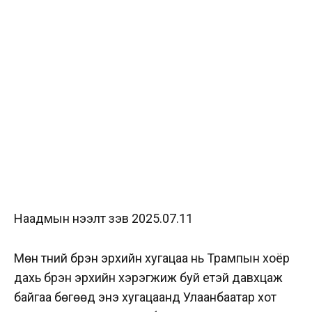
Наадмын нээлт үзэв 2025.07.11
Мөн түүний бүрэн эрхийн хугацаа нь Трампын хоёр
дахь бүрэн эрхийн хэрэгжиж буй үетэй давхцаж
байгаа бөгөөд энэ хугацаанд Улаанбаатар хот