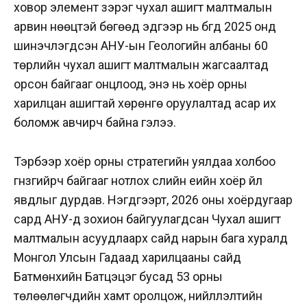
ховор элемент зэрэг чухал ашигт малтмалын
арвин нөөцтэй бөгөөд эдгээр нь бүгд 2025 онд
шинэчлэгдсэн АНУ-ын Геологийн албаны 60
төрлийн чухал ашигт малтмалын жагсаалтад
орсон байгааг онцлоод, энэ нь хоёр орны
харилцан ашигтай хөрөнгө оруулалтад асар их
боломж авчирч байна гэлээ.
Тэрбээр хоёр орны стратегийн уялдаа холбоо
гүнзгийрч байгааг нотлох сүүлийн үеийн хоёр үйл
явдлыг дурдав. Нэгдүгээрт, 2026 оны хоёрдугаар
сард АНУ-д зохион байгуулагдсан Чухал ашигт
малтмалын асуудлаарх сайд нарын бага хуралд
Монгол Улсын Гадаад харилцааны сайд
Батмөнхийн Батцэцэг бусад 53 орны
төлөөлөгчдийн хамт оролцож, нийлүүлэлтийн