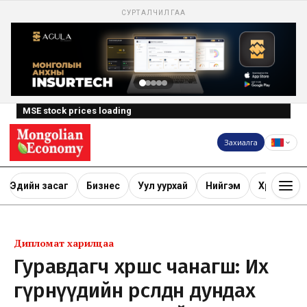
СУРТАЛЧИЛГАА
MSE stock prices loading
Захиалга
Эдийн засаг
Бизнес
Уул уурхай
Нийгэм
Хөрөнгө ору
Дипломат харилцаа
Гуравдагч хөршөөс чанагш: Их
гүрнүүдийн өрсөлдөөн дундах