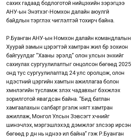
сахих гадаад бодлоготой нийцэхийн зэрэгцээ
АНУ-ын Энэтхэг-Номхон далайн аюулгүй
байдлын тэргүүлэх чиглэлтэй тохирч байна.
Р.Буанган АНУ-ын Номхон далайн командлалын
Хуурай замын цэрэгтэй хамтран жил бүр зохион
байгуулдаг “Хааны эрэлд” олон улсын энхийг
сахиулах сургуулилалтыг онцолсон бөгөөд 2025
онд тус сургуулилалтад 24 улс оролцож, олон
үндэстний цэргийн хамтын ажиллагаа болон
хүмүүнлэгийн тусламж үзүүлэх чадавхыг бэхжүүлэх
зорилготой явагдсан байна. “Бид батлан
хамгаалахын салбарт үргэлж нягт хамтран
ажиллаж, Монгол Улсын Зэвсэгт хүчнийг
шинэчлэх, мэргэшүүлэхэд дэмжлэг үзүүлсээр ирсэн
бөгөөд үр дүн нь нүднээ ил байна” гэж Р.Буанган