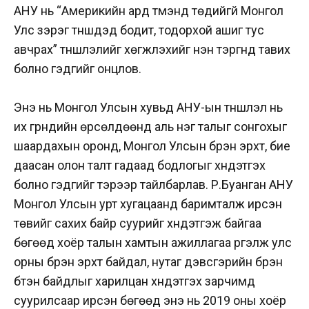
АНУ нь “Америкийн ард түмэнд төдийгүй Монгол
Улс зэрэг түншүүдэд бодит, тодорхой ашиг тус
авчрах” түншлэлийг хөгжүүлэхийг нэн тэргүүнд тавих
болно гэдгийг онцлов.
Энэ нь Монгол Улсын хувьд АНУ-ын түншлэл нь
их гүрнүүдийн өрсөлдөөнд аль нэг талыг сонгохыг
шаардахын оронд, Монгол Улсын бүрэн эрхт, бие
даасан олон талт гадаад бодлогыг хүндэтгэх
болно гэдгийг тэрээр тайлбарлав. Р.Буанган АНУ
Монгол Улсын урт хугацаанд баримталж ирсэн
төвийг сахих байр суурийг хүндэтгэж байгаа
бөгөөд хоёр талын хамтын ажиллагаа үргэлж улс
орны бүрэн эрхт байдал, нутаг дэвсгэрийн бүрэн
бүтэн байдлыг харилцан хүндэтгэх зарчимд
суурилсаар ирсэн бөгөөд энэ нь 2019 оны хоёр