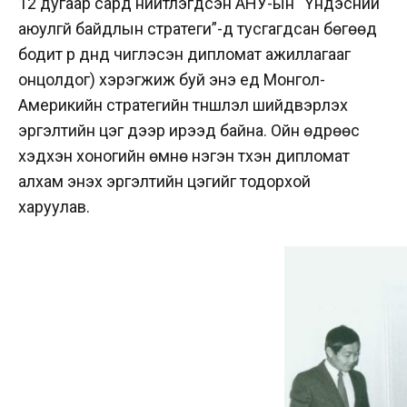
12 дугаар сард нийтлэгдсэн АНУ-ын “Үндэсний
аюулгүй байдлын стратеги”-д тусгагдсан бөгөөд
бодит үр дүнд чиглэсэн дипломат ажиллагааг
онцолдог) хэрэгжиж буй энэ үед Монгол-
Америкийн стратегийн түншлэл шийдвэрлэх
эргэлтийн цэг дээр ирээд байна. Ойн өдрөөс
хэдхэн хоногийн өмнө нэгэн түүхэн дипломат
алхам энэхүү эргэлтийн цэгийг тодорхой
харуулав.