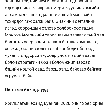
зочломтгой, ний нуугүй” хэмээн тодорхойлж,
эдгээр шинж чанар нь америкчуудын хамгийн
эрхэмлэдэг илэн далангүй зантай маш сайн
тохирдог гэж хэлж байв. Энэхүү чин сэтгэлийн
иргэд хоорондын хэлхээ холбооноос гадна,
Монгол-Америкийн харилцааны талаарх түүний үзэл
бодол нь хоёр орны түншлэл батлан хамгаалах,
хөгжил, боловсролын салбарт бодит бөгөөд
чухал үр дүнд хүрсэн ч, хоёр улсын эдийн засаг
болон стратегийн бүрэн боломжийг нээхэд
бүтцийн ноцтой саад бэрхшээлүүд байсаар байгааг
харуулж байна.
Ойн түүхэн үйл явдлууд
Ярилцлагын эхэнд Буанган 2026 оныг хоёр орны