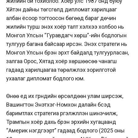
жилийн ой тохиолоо. Хоёр улс 1987 онд буюу
Хүйтэн дайны төгсгөлд дипломат харилцааг
албан ёсоор тогтоосон бөгөөд бараг дөчин
жилийн турш энэхүү хоёр талт хэлхээ холбоо нь
Монгол Улсын “Гуравдагч хөрш”-ийн бодлогын
тулгуур багана байсаар ирсэн. Энэхүү стратеги нь
Монгол Улсын бүрэн эрхт байдалд тулгуурласан,
залгаа Орос, Хятад хоёр хөршөөсөө чанагш
гадаад харилцаагаа төрөлжүүлэх зорилготой
ухаалаг дипломат бодлого юм.
Өнөө үед их гүрнүүдийн өрсөлдөөн улам ширүүсэж,
Вашингтон Энэтхэг-Номхон далайн бүсэд
баримтлах стратегиа үргэлжлүүлэн шинэчилж,
Трампын хоёр дахь бүрэн эрхийн хугацаанд
“Америк нэгдүгээрт” гадаад бодлого (2025 оны