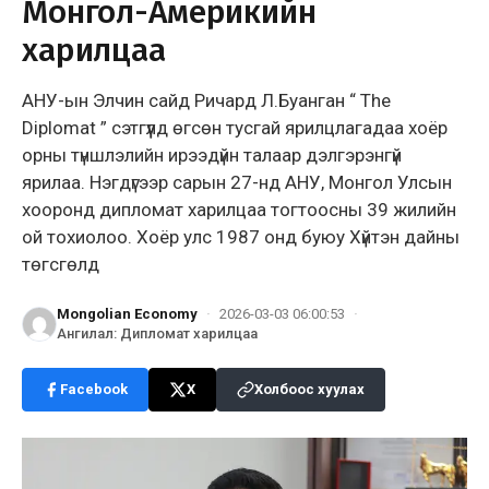
Монгол-Америкийн
харилцаа
АНУ-ын Элчин сайд Ричард Л.Буанган “ The
Diplomat ” сэтгүүлд өгсөн тусгай ярилцлагадаа хоёр
орны түншлэлийн ирээдүйн талаар дэлгэрэнгүй
ярилаа. Нэгдүгээр сарын 27-нд АНУ, Монгол Улсын
хооронд дипломат харилцаа тогтоосны 39 жилийн
ой тохиолоо. Хоёр улс 1987 онд буюу Хүйтэн дайны
төгсгөлд
Mongolian Economy
·
2026-03-03 06:00:53
·
Ангилал
:
Дипломат харилцаа
Facebook
X
Холбоос хуулах