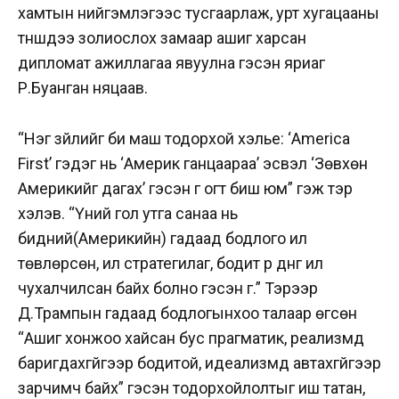
хамтын нийгэмлэгээс тусгаарлаж, урт хугацааны
түншүүдээ золиослох замаар ашиг харсан
дипломат ажиллагаа явуулна гэсэн яриаг
Р.Буанган няцаав.
“Нэг зүйлийг би маш тодорхой хэлье: ‘America
First’ гэдэг нь ‘Америк ганцаараа’ эсвэл ‘Зөвхөн
Америкийг дагах’ гэсэн үг огт биш юм” гэж тэр
хэлэв. “Үүний гол утга санаа нь
бидний(Америкийн) гадаад бодлого илүү
төвлөрсөн, илүү стратегилаг, бодит үр дүнг илүү
чухалчилсан байх болно гэсэн үг.” Тэрээр
Д.Трампын гадаад бодлогынхоо талаар өгсөн
“Ашиг хонжоо хайсан бус прагматик, реализмд
баригдахгүйгээр бодитой, идеализмд автахгүйгээр
зарчимч байх” гэсэн тодорхойлолтыг иш татан,