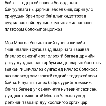
байгааг тодорхой заасан бөгөөд энэхүү
байгууллага нь цэргийн эвсэл биш, харин улс
орнуудын бүрэн эрхт байдлыг хүндэтгэхэд
суурилсан сайн дурын хамтын ажиллагааны
платформ болохыг онцолжээ.
Мөн Монгол Улсын эхний гурван жилийн
гишүүнчлэлийн хугацаанд ямар нэгэн заавал
биелүүлэх санхүүгийн үүрэг хүлээхгүй бөгөөд дүрмийн
дагуу дурдсан нэг тэрбум ам.долларын босго нь
зөвхөн гишүүнчлэлээ сунгах үед үйлчлэх болохоос
анх элсэхэд хамаарахгүй гэдгийг тодорхойлсон
байна. Р.Буанган энэхүү байр суурийг дэмжиж
байгаа бөгөөд уг санаачилга нь төвийг сахисан,
дундаж хэмжээтэй Монгол Улсын хувьд
дэлхийн тавцанд дуу хоолойгоо хүргэх цар