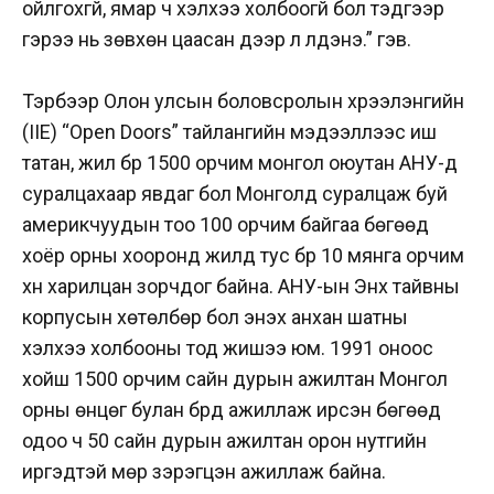
ойлгохгүй, ямар ч хэлхээ холбоогүй бол тэдгээр
гэрээ нь зөвхөн цаасан дээр л үлдэнэ.” гэв.
Тэрбээр Олон улсын боловсролын хүрээлэнгийн
(IIE) “Open Doors” тайлангийн мэдээллээс иш
татан, жил бүр 1500 орчим монгол оюутан АНУ-д
суралцахаар явдаг бол Монголд суралцаж буй
америкчуудын тоо 100 орчим байгаа бөгөөд
хоёр орны хооронд жилд тус бүр 10 мянга орчим
хүн харилцан зорчдог байна. АНУ-ын Энх тайвны
корпусын хөтөлбөр бол энэхүү анхан шатны
хэлхээ холбооны тод жишээ юм. 1991 оноос
хойш 1500 орчим сайн дурын ажилтан Монгол
орны өнцөг булан бүрд ажиллаж ирсэн бөгөөд
одоо ч 50 сайн дурын ажилтан орон нутгийн
иргэдтэй мөр зэрэгцэн ажиллаж байна.