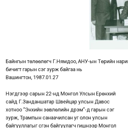
Байнгын төлөөлөгч Г.Нямдоо, АНУ-ын Төрийн нари
бичигт гарын үсэг зурж байгаа нь
Вашингтон, 1987.01.27
Нэгдүгээр сарын 22-нд Монгол Улсын Ерөнхий
сайд Г.Занданшатар Швейцар улсын Давос
хотноо “Энхийн зөвлөлийн дүрэм”-д гарын үсэг
зурж, Трампын санаачилсан уг олон улсын
байгууллагыг үүсгэн байгуулагч гишүүнээр Монгол