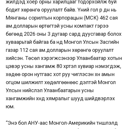
жилүүдэд хоёр орны харилцааг тодорхойлж буй
бодит хөрөнгө оруулалт байв. Үүний гол үр дүн нь
Мянганы сорилтын корпорацын (МСК) 462 сая
ам.долларын өртөгтэй усны компакт гэрээ
бөгөөд 2026 оны 3 дугаар сард дуусгавар болох
хуваарьтай байгаа ба үүнд Монгол Улсын Засгийн
газар 112 сая ам.долларын хөрөнгө оруулалт
хийсэн. Төсөл хэрэгжсэнээр Улаанбаатар хотын
цэвэр усны хангамж 80 хүртэл хувиар нэмэгдэж,
хөдөө орон нутгаас хот руу чиглэсэн хүн амын
огцом шилжилт хөдөлгөөнөөс үүдэлтэй Монгол
Улсын нийслэл Улаанбаатарын усны
хангамжийн хүнд хямралыг шууд шийдвэрлэх
юм.
“Энэ бол АНУ-аас Монгол-Америкийн түншлэлд