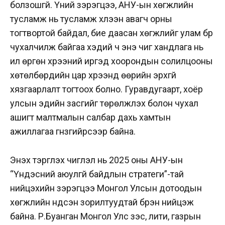
болзошгүй. Үүний зэрэгцээ, АНУ-ын хөгжлийн
тусламж нь тусламж хүлээн авагч орны
тогтвортой байдал, бие даасан хөгжлийг улам бүр
чухалчилж байгаа хэдий ч энэ чиг хандлага нь
илүү өргөн хүрээний иргэд хоорондын солилцооны
хөтөлбөрүүдийн цар хүрээнд өөрийн эрхгүй
хязгаарлалт тогтоох болно. Гуравдугаарт, хоёр
улсын эдийн засгийг төрөлжүүлэх болон чухал
ашигт малтмалын салбар дахь хамтын
ажиллагаа гүнзгийрсээр байна.
Энэхүү тэргүүлэх чиглэл нь 2025 оны АНУ-ын
“Үндэсний аюулгүй байдлын стратеги”-тай
нийцэхийн зэрэгцээ Монгол Улсын дотоодын
хөгжлийн үндсэн зорилтуудтай бүрэн нийцэж
байна. Р.Буанган Монгол Улс зэс, лити, газрын