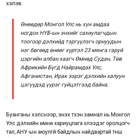
хэлэв.
Өнөөдөр Монгол Улс нь хүн амдаа
ногдох НҮБ-ын энхийг сахиулагчдын
тоогоор дэлхийд тэргүүлэгч орнуудын
нэг бөгөөд өнөөг хүртэл 23 мянга гаруй
цэргийн албан хаагч Өмнөд Судан, Төв
Африкийн Бүгд Найрамдах Улс,
Афганистан, Ирак зэрэг дэлхийн халуун
цэгүүдэд үүрэг гүйцэтгээд байна.
Б
уанганы хэлснээр, энэхүү түүхэн замнал нь Монгол
Улс дэлхийн өмнө хариуцлага хүлээдэг оролцогч
тал, АНУ-ын аюулгүй байдлын найдвартай түнш