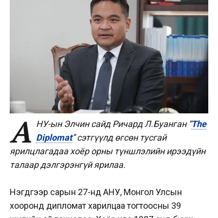
А
НУ-ын Элчин сайд Ричард Л.Буанган “
The
Diplomat
” сэтгүүлд өгсөн тусгай
ярилцлагадаа хоёр орны түншлэлийн ирээдүйн
талаар дэлгэрэнгүй ярилаа.
Нэгдүгээр сарын 27-нд АНУ, Монгол Улсын
хооронд дипломат харилцаа тогтоосны 39