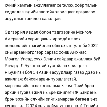
хүчний хамтын ажиллагааг хөгжүүлэх, хоёр талын
худалдаа, эдийн засгийн харилцааг өргөжүүлэх
асуудлыг голчлон хэлэлцэв.
Эдгээр үйл явдал болон тэдгээрийн Монгол-
Америкийн харилцааны ирээдүйд үзүүлэх
нөлөөллийг гүнзгийрүүлэн ойлгохын тулд би 2022
оны арваннэгдүгээр сараас хойш АНУ-аас
Монгол Улсад суух Элчин сайдаар ажиллаж буй
Ричард Л.Буангантай тусгайлан ярилцлаа.
Р.Буанган бол Зүүн Азийн асуудлаар газар дээр нь
ажиллаж байсан арвин туршлагатай,
мэргэжлийн ахлах дипломатч юм. Түүний бүрэн
эрхийн гурван жил нь Ерөнхийлөгч Ж.Байдены
бүрэн эрхийн сүүлчийн үеийг хамарсан бөгөөд энэ
хугацаанд (2024 оны наймдугаар сард) Төрийн