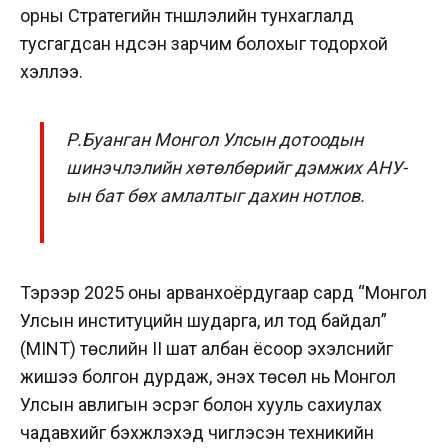
орны Стратегийн түншлэлийн тунхаглалд
тусгагдсан үндсэн зарчим болохыг тодорхой
хэллээ.
Р.Буанган Монгол Улсын дотоодын
шинэчлэлийн хөтөлбөрийг дэмжих АНУ-
ын бат бөх амлалтыг дахин нотлов.
Тэрээр 2025 оны арванхоёрдугаар сард “Монгол
Улсын институцийн шударга, ил тод байдал”
(MINT) төслийн II шат албан ёсоор эхэлснийг
жишээ болгон дурдаж, энэхүү төсөл нь Монгол
Улсын авлигын эсрэг болон хууль сахиулах
чадавхийг бэхжүүлэхэд чиглэсэн техникийн