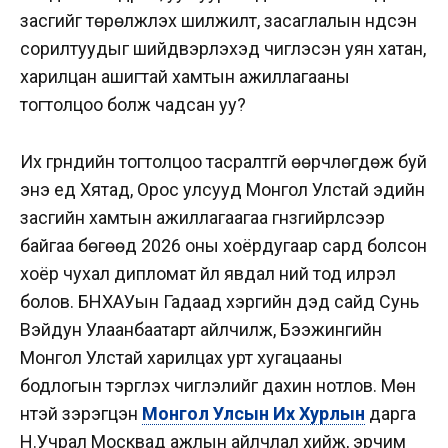
засгийг төрөлжүүлэх шилжилт, засаглалын үндсэн
сорилтуудыг шийдвэрлэхэд чиглэсэн уян хатан,
харилцан ашигтай хамтын ажиллагааны
тогтолцоо болж чадсан уу?
Их гүрнүүдийн тогтолцоо тасралтгүй өөрчлөгдөж буй
энэ үед Хятад, Орос улсууд Монгол Улстай эдийн
засгийн хамтын ажиллагаагаа гүнзгийрүүлсээр
байгаа бөгөөд 2026 оны
хоёрдугаар сард болсон
хоёр чухал дипломат үйл явдал үүний тод илрэл
болов. БНХАУын Гадаад хэргийн дэд сайд Сунь
Вэйдун Улаанбаатарт айлчилж, Бээжингийн
Монгол Улстай харилцах урт хугацааны
бодлогын тэргүүлэх чиглэлийг дахин нотлов. Мөн
үүнтэй зэрэгцэн
Монгол Улсын Их Хурлын
дарга
Н.Учрал Москвад ажлын айлчлал хийж, эрчим