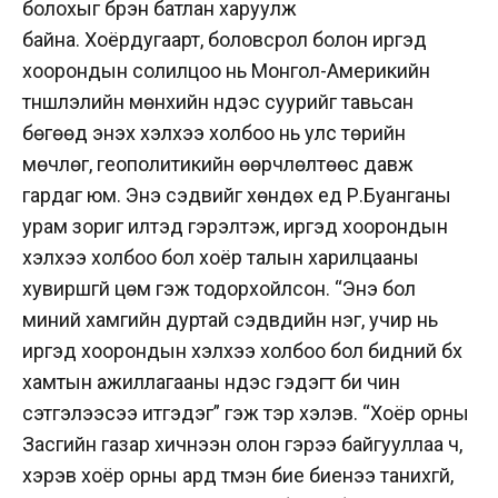
болохыг бүрэн батлан харуулж
байна.
Хоёрдугаарт, боловсрол болон иргэд
хоорондын солилцоо нь Монгол-Америкийн
түншлэлийн мөнхийн үндэс суурийг тавьсан
бөгөөд энэхүү хэлхээ холбоо нь улс төрийн
мөчлөг, геополитикийн өөрчлөлтөөс давж
гардаг юм. Энэ сэдвийг хөндөх үед Р.Буанганы
урам зориг илтэд гэрэлтэж, иргэд хоорондын
хэлхээ холбоо бол хоёр талын харилцааны
хувиршгүй цөм гэж тодорхойлсон. “Энэ бол
миний хамгийн дуртай сэдвүүдийн нэг, учир нь
иргэд хоорондын хэлхээ холбоо бол бидний бүх
хамтын ажиллагааны үндэс гэдэгт би чин
сэтгэлээсээ итгэдэг” гэж тэр хэлэв. “Хоёр орны
Засгийн газар хичнээн олон гэрээ байгууллаа ч,
хэрэв хоёр орны ард түмэн бие биенээ танихгүй,