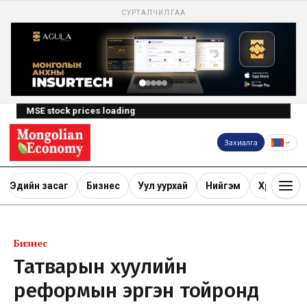
СУРТАЛЧИЛГАА
MSE stock prices loading
Захиалга
Эдийн засаг
Бизнес
Уул уурхай
Нийгэм
Хөрөнгө ору
Бизнес
Татварын хуулийн
реформын эргэн тойронд