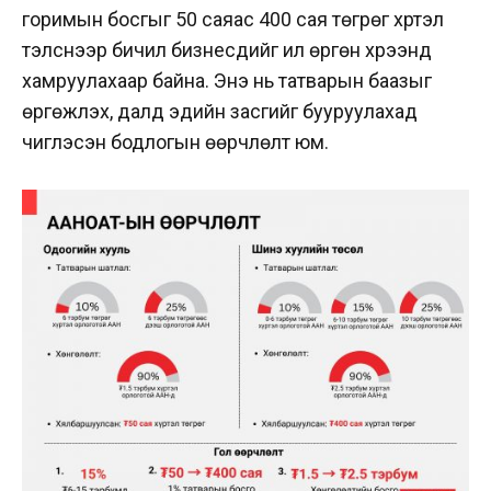
горимын босгыг 50 саяас 400 сая төгрөг хүртэл
тэлснээр бичил бизнесүүдийг илүү өргөн хүрээнд
хамруулахаар байна. Энэ нь татварын баазыг
өргөжүүлэх, далд эдийн засгийг бууруулахад
чиглэсэн бодлогын өөрчлөлт юм.