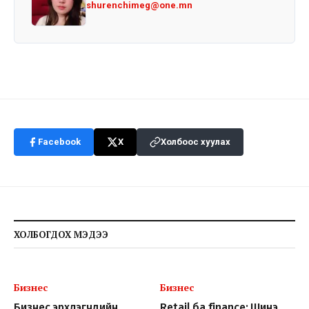
shurenchimeg@one.mn
Facebook
X
Холбоос хуулах
ХОЛБОГДОХ МЭДЭЭ
Бизнес
Бизнес
Бизнес эрхлэгчдийн
Retail ба finance: Шинэ