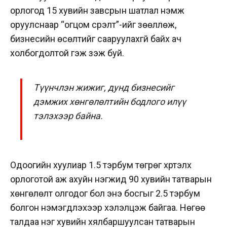
орлогод 15 хувийн завсрын шатлал нэмж
оруулснаар “огцом үсрэлт”-ийг зөөллөж,
бизнесийн өсөлтийг сааруулахгүй байх ач
холбогдолтой гэж үзэж буй.
Түүнчлэн жижиг, дунд бизнесийг
дэмжих хөнгөлөлтийн бодлого илүү
тэлэхээр байна.
Одоогийн хуулиар 1.5 тэрбум төгрөг хүртэлх
орлоготой аж ахуйн нэгжид 90 хувийн татварын
хөнгөлөлт олгодог бол энэ босгыг 2.5 тэрбум
болгон нэмэгдүүлэхээр хэлэлцэж байгаа. Нөгөө
талдаа нэг хувийн хялбаршуулсан татварын