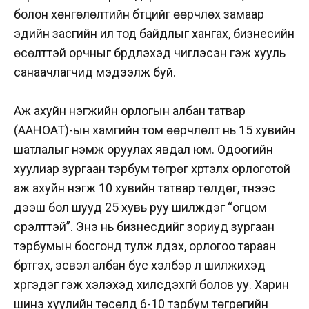
болон хөнгөлөлтийн бүтцийг өөрчлөх замаар
эдийн засгийн ил тод байдлыг хангах, бизнесийн
өсөлттэй орчныг бүрдүүлэхэд чиглэсэн гэж хууль
санаачлагчид мэдээлж буй.
Аж ахуйн нэгжийн орлогын албан татвар
(ААНОАТ)-ын хамгийн том өөрчлөлт нь 15 хувийн
шатлалыг нэмж оруулах явдал юм. Одоогийн
хуулиар зургаан тэрбум төгрөг хүртэлх орлоготой
аж ахуйн нэгж 10 хувийн татвар төлдөг, түүнээс
дээш бол шууд 25 хувь руу шилждэг “огцом
үсрэлттэй”. Энэ нь бизнесүүдийг зориуд зургаан
тэрбумын босгонд тулж үлдэх, орлогоо тараан
бүртгэх, эсвэл албан бус хэлбэр лүү шилжихэд
хүргэдэг гэж хэлэхэд хилсдэхгүй болов уу. Харин
шинэ хуулийн төсөлд 6-10 тэрбум төгрөгийн