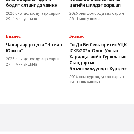
бодит өсөлтийг дэмжинэ
цагийн шилдэг хоршил
2026 оны долоодугаар сарын
2026 оны долоодугаар сарын
29
·
1 мин
уншина
28
·
1 мин
уншина
Бизнес
Бизнес
Чанараар өрсөлдөгч “Номин
Ти Ди Би Секьюритис ҮЦК
Юнити”
ICXS:2024 Олон Улсын
Харилцагчийн Туршлагын
2026 оны долоодугаар сарын
Стандартын
27
·
1 мин
уншина
Баталгаажуулалт Хүртлээ
2026 оны зургаадугаар сарын
19
·
1 мин
уншина