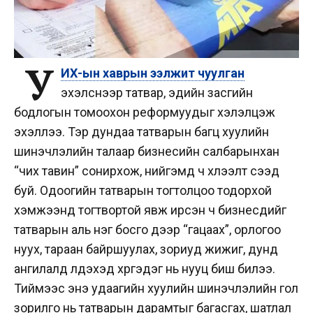
У
ИХ-ын хаврын ээлжит чуулган
эхэлснээр татвар, эдийн засгийн
бодлогын томоохон реформуудыг хэлэлцэж
эхэллээ. Тэр дундаа татварын багц хуулийн
шинэчлэлийн талаар бизнесийн салбарынхан
“чих тавин” сонирхож, нийгэмд ч хүлээлт үүсээд
буй. Одоогийн татварын тогтолцоо тодорхой
хэмжээнд тогтвортой явж ирсэн ч бизнесүүдийг
татварын аль нэг босго дээр “гацаах”, орлогоо
нуух, тараан байршуулах, зориуд жижиг, дунд
ангилалд үлдэхэд хүргэдэг нь нууц биш билээ.
Тиймээс энэ удаагийн хуулийн шинэчлэлийн гол
зорилго нь татварын дарамтыг багасгах, шатлал