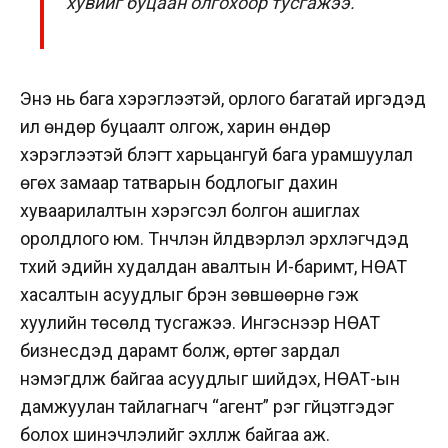
хувийг буцаан олгохоор тусгажээ.
Энэ нь бага хэрэглээтэй, орлого багатай иргэдэд
илүү өндөр буцаалт олгож, харин өндөр
хэрэглээтэй бүлэгт харьцангуй бага урамшуулал
өгөх замаар татварын бодлогыг дахин
хуваарилалтын хэрэгсэл болгон ашиглах
оролдлого юм.
Түүнчлэн үйлдвэрлэл эрхлэгчдэд
түүхий эдийн худалдан авалтын И-баримт, НӨАТ
хасалтын асуудлыг бүрэн зөвшөөрнө гэж
хуулийн төсөлд тусгажээ. Ингэснээр НӨАТ
бизнесүүдэд дарамт болж, өртөг зардал
нэмэгдүүлж байгаа асуудлыг шийдэх, НӨАТ-ын
дамжуулан тайлагнагч “агент” үүрэг гүйцэтгэдэг
болох шинэчлэлийг эхлүүлж байгаа аж.