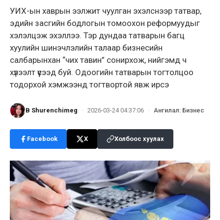
УИХ-ын хаврын ээлжит чуулган эхэлснээр татвар,
эдийн засгийн бодлогын томоохон реформуудыг
хэлэлцэж эхэллээ. Тэр дундаа татварын багц
хуулийн шинэчлэлийн талаар бизнесийн
салбарынхан “чих тавин” сонирхож, нийгэмд ч
хүлээлт үүсээд буй. Одоогийн татварын тогтолцоо
тодорхой хэмжээнд тогтвортой явж ирсэ
B Shurenchimeg
·
2026-03-24 04:37:06
·
Ангилал
:
Бизнес
Facebook
X
Холбоос хуулах