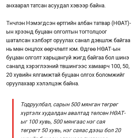
анхаарал татсан асуудал хэвээр байна.
Түүнчлэн Нэмэгдсэн өртгийн албан татвар (НӨАТ)-
ын хүрээнд буцаан олголтын тогтолцоог
шаталсан хэлбэрт оруулах санал дэвшүүлж байгаа
нь мөн онцлох өөрчлөлт юм. Өдгөө НӨАТ-ын
буцаан олголт харьцангуй жигд байгаа бол шинэ
саналд хэрэглээний түвшингээс хамаарч 100, 50,
20 хувийн ялгамжтай буцаан олгох боломжийг
оруулахаар хэлэлцэж байна.
Тодруулбал, сарын 500 мянган төгрөг
хүртэлх худалдан авалтад төлсөн НӨАТ-
ыг 100 хувь, 500 мянгаас нэг сая
төгрөгт 50 хувь, нэг саяас дээш бол 20