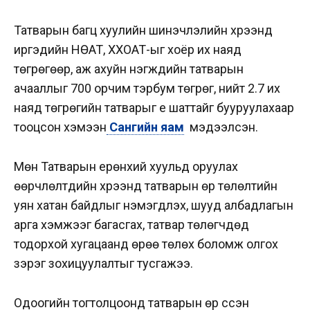
Татварын багц хуулийн шинэчлэлийн хүрээнд
иргэдийн НӨАТ, ХХОАТ-ыг хоёр их наяд
төгрөгөөр, аж ахуйн нэгжүүдийн татварын
ачааллыг 700 орчим тэрбум төгрөг, нийт 2.7 их
наяд төгрөгийн татварыг үе шаттайг бууруулахаар
тооцсон хэмээн
Сангийн яам
мэдээлсэн.
Мөн Татварын ерөнхий хуульд оруулах
өөрчлөлтүүдийн хүрээнд татварын өр төлөлтийн
уян хатан байдлыг нэмэгдүүлэх, шууд албадлагын
арга хэмжээг багасгах, татвар төлөгчдөд
тодорхой хугацаанд өрөө төлөх боломж олгох
зэрэг зохицуулалтыг тусгажээ.
Одоогийн тогтолцоонд татварын өр үүссэн