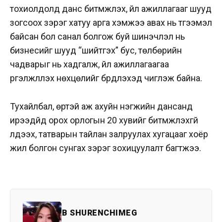
тохиолдолд данс битүүмжлэх, үйл ажиллагааг шууд
зогсоох зэрэг хатуу арга хэмжээ авах нь түгээмэл
байсан бол санал болгож буй шинэчлэл нь
бизнесийг шууд “шийтгэх” бус, төлбөрийн
чадварыг нь хадгалж, үйл ажиллагаагаа
үргэлжлүүлэх нөхцөлийг бүрдүүлэхэд чиглэж байна.
Тухайлбал, өртэй аж ахуйн нэгжийн дансанд
ирээдүйд орох орлогын 20 хувийг битүүмжлэхгүй
үлдээх, татварын тайлан залруулах хугацааг хоёр
жил болгон сунгах зэрэг зохицуулалт багтжээ.
B SHURENCHIMEG