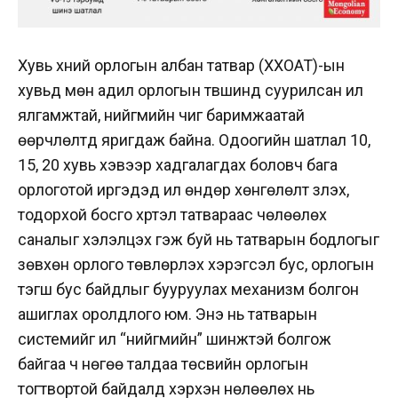
Хувь хүний орлогын албан татвар (ХХОАТ)-ын
хувьд мөн адил орлогын түвшинд суурилсан илүү
ялгамжтай, нийгмийн чиг баримжаатай
өөрчлөлтүүд яригдаж байна. Одоогийн шатлал 10,
15, 20 хувь хэвээр хадгалагдах боловч бага
орлоготой иргэдэд илүү өндөр хөнгөлөлт үзүүлэх,
тодорхой босго хүртэл татвараас чөлөөлөх
саналыг хэлэлцэх гэж буй нь татварын бодлогыг
зөвхөн орлого төвлөрүүлэх хэрэгсэл бус, орлогын
тэгш бус байдлыг бууруулах механизм болгон
ашиглах оролдлого юм. Энэ нь татварын
системийг илүү “нийгмийн” шинжтэй болгож
байгаа ч нөгөө талдаа төсвийн орлогын
тогтвортой байдалд хэрхэн нөлөөлөх нь