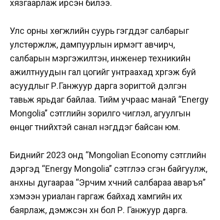
хязгаарлаж ирсэн билээ.
Улс орны хөгжлийн суурь гэгддэг салбарыг
улстөржүүлж, дампуурлын ирмэгт авчирч,
салбарын мэргэжилтэн, инженер техникийн
ажилтнуудын гал цогийг унтраахад хүргэж буй
асуудлыг Р.Ганжуур дарга зоригтой дэлгэн
тавьж ярьдаг байлаа. Тийм учраас манай “Energy
Mongolia” сэтгүүлийн зорилго чиглэл, агуулгын
өнцөг түүнийхтэй санал нэгддэг байсан юм.
Биднийг 2023 онд “Mongolian Economy сэтгүүлийн
дэргэд “Energy Mongolia” сэтгүүлээ үүсгэн байгуулж,
анхны дугаараа “Эрчим хүчний салбараа аваръя”
хэмээн уриалан гаргаж байхад хамгийн их
баярлаж, дэмжсэн хүн бол Р. Ганжуур дарга.