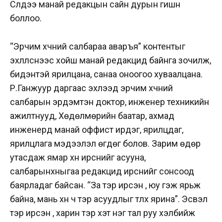
Сүүлдээ манай редакцын сайн дурын гишүүн
боллоо.
“Эрчим хүчний салбараа аваръя” контентыг
эхлүүлснээс хойш манай редакцид байнга зочилж,
бидэнтэй ярилцана, санаа оноогоо хуваалцана.
Р.Ганжуур даргаас эхлээд эрчим хүчний
салбарын эрдэмтэн доктор, инженер техникийн
ажилтнууд, Хөдөлмөрийн баатар, ахмад
инженерүүд манай оффист ирдэг, ярилцдаг,
ярилцлага мэдээлэл өгдөг болов. Зарим өдөр
утасдаж ямар хүн ирснийг асууна,
салбарынхныгаа редакцид ирснийг сонсоод
баярладаг байсан. “За тэр ирсэн үү, юу гэж ярьж
байна, мань хүн ч тэр асуудлыг түлхүү ярина”. Эсвэл
тэр ирсэн үү, харин тэр хэт нэг тал руу хэлбийж