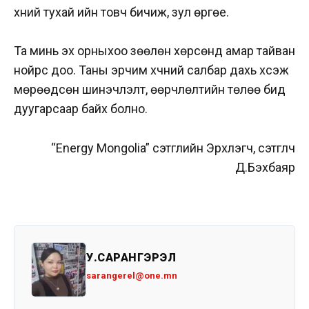
хүний тухай ийн товч бичиж, зул өргөе.
Та минь эх орныхоо зөөлөн хөрсөнд амар тайван
нойрс доо. Таны эрчим хүчний салбар дахь хүсэж
мөрөөдсөн шинэчлэлт, өөрчлөлтийн төлөө бид
дуугарсаар байх болно.
“Energy Mongolia” сэтгүүлийн Эрхлэгч, сэтгүүлч
Д.Бэхбаяр
У.САРАНГЭРЭЛ
sarangerel@one.mn