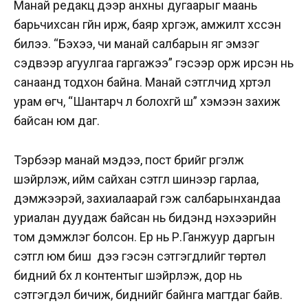
Манай редакц дээр анхны дугаарыг маань
барьчихсан гүйн ирж, баяр хүргэж, амжилт хүссэн
билээ. “Бэхээ, чи манай салбарын яг эмзэг
сэдвээр агуулгаа гаргажээ” гэсээр орж ирсэн нь
санаанд тодхон байна. Манай сэтгүүлчид хүртэл
урам өгч, “Шантарч л болохгүй шүү” хэмээн захиж
байсан юм даг.
Тэрбээр манай мэдээ, пост бүрийг үргэлж
шэйрлэж, ийм сайхан сэтгүүл шинээр гарлаа,
дэмжээрэй, захиалаарай гэж салбарынхандаа
уриалан дуудаж байсан нь бидэнд үнэхээрийн
том дэмжлэг болсон. Ер нь Р.Ганжуур даргын
сэтгүүл юм биш үү дээ гэсэн сэтгэгдлийг төртөл
бидний бүх л контентыг шэйрлэж, дор нь
сэтгэгдэл бичиж, биднийг байнга магтдаг байв.