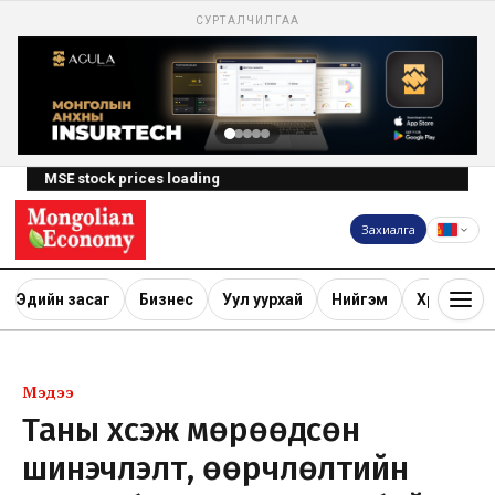
СУРТАЛЧИЛГАА
MSE stock prices loading
Захиалга
Эдийн засаг
Бизнес
Уул уурхай
Нийгэм
Хөрөнгө ору
Мэдээ
Таны хүсэж мөрөөдсөн
шинэчлэлт, өөрчлөлтийн