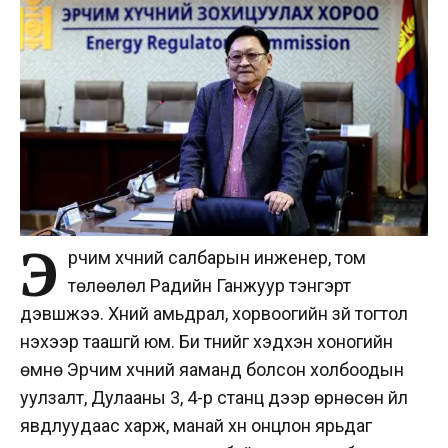
Э
рчим хүчний салбарын инженер, том
төлөөлөл Радийн Ганжуур тэнгэрт
дэвшжээ. Хүний амьдрал, хорвоогийн зүй тогтол
үнэхээр таашгүй юм. Би түүнийг хэдхэн хоногийн
өмнө Эрчим хүчний яаманд болсон холбоодын
уулзалт, Дулааны 3, 4-р станц дээр өрнөсөн үйл
явдлуудаас харж, манай хүн онцлон ярьдаг