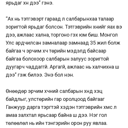
ярьдаг хүн дээ” гэнэ.
“Ах нь тэтгэвэрт гараад л салбарынхаа талаар
зоригтой ярьдаг болсон. Тэтгэврийн хүнийг яах вэ
дээ, ажлаас хална, торгоно гэх юм биш. Монгол
Улс ардчилсан замналаар замнаад 35 жил болж
байгаа ч эрчим хүч төрийн мэдэлд байсаар
байгаа болохоор салбарын залуус зоригтой
дуугарч чаддаггүй. Аргагүй, ажлаас нь халчихна шүү
дээ” гэж билээ. Энэ бол үнэн.
Өнөөдөр эрчим хүчний салбарын хүнд хэцүү
байдлыг, улстөрийн гар оролцоод байгааг
Ганжуур дарга тэргүүтэй хэдэн тэтгэврийн хүмүүс л
амаа залхтал ярьсаар байна шүү дээ. Нэг гол
төлөөлөл нь ийн тэнгэрийн орон руу явлаа.