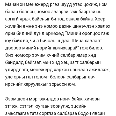
Манай хүн менежерүүд рүүгээ шууд утас цохиж, ном
бэлэн болсон, номоо аваарай гэж баяртай нь
аргагүй ярьж байсныг би тод санаж байна. Хоёр
жилийн өмнө энэ номоо дахин шинэчлэн хэвлэх
яриа бидний дунд өрнөхөд “Миний оролцоо гэж
юу байх вэ, чи л бичсэн шүү дээ. Шинэ хэвлэлт
дээрээ миний нэрийг авчихаарай” гэж билээ.
Энэ номоор эрчим хүчний салбар ямар хүнд
байдалд байгааг, мөн хүнд хэцүү цагт салбарын
удирдлага, менежерүүд хэрхэн үнэнчээр ажиллаж,
улс орны гал голомт болсон салбарыг авч
ирснийг харуулахыг зорьсон юм.
Эзэмшсэн мэргэжилдээ үнэнч байж, хичээн
зүтгэж, сэтгэл юугаан зориулж, эцсийн
амьсгаагаа татах хүртлээ салбараа бодон явсан