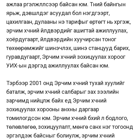
ажлаа үргэлжлүүлсээр байсан юм. Түүний байнгын
ярьж, дэвшүүлдэг асуудал бол нэгдүгээрт,
цахилгаан, дулааны үнэ тарифыг өртөгт нь хүргэж,
эрчим хүчний үйлдвэрүүдийг ашигтай ажиллуулах,
хоёрдугаарт, үйлдвэрүүдийн хуучирсан тоног
төхөөрөмжийг шинэчлэх, шинэ станцууд барих,
гуравдугаарт, Эрчим хүчний зохицуулах хороог
УИХ-ын дэргэд ажиллуулах байсан юм.
Тэрбээр 2001 онд Эрчим хүчний тухай хуулийг
баталж, эрчим хүчний салбарыг зах зээлийн
зарчимд нийцүүлж байх үед Эрчим хүчний
зохицуулах хорооны анхны даргаар
томилогдсон юм. Эрчим хүчний бүхий л бодлого,
төлөвлөгөө, зохицуулалт, мөнгө санхүү нэг тогоонд
эргэлдэж байсныг болиулж, эрчим хүчний