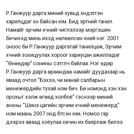
Р.Ганжуур дарга миний хувьд хүндэтгэн
харилцдаг хүн байсан юм. Бид эртний танил.
Намайг эрчим хүчний чиглэлээр мэргэшин
бичихэд минь ихэд нөлөөлсөн хүний нэг. 2001
оноос би Р.Ганжуур даргатай танилцаж, Эрчим
хүчний зохицуулах хороог хариуцан ажилладаг
“Өнөөдөр” сонины сэтгүүлч байлаа. Нэг өдөр
Р.Ганжуур дарга өрөөндөө намайг дуудахаар нь
яваад очтол “Бэхээ, чи манай салбарын
менежерүүдийн тухай ном бич. Би номонд хэн хэн
орохыг хэлж өгөөд холбоё” гэснээр миний
анхны “Шинэ цагийн эрчим хүчний менежерүүд”
ном маань 2007 онд бүтсэн юм. Номоо гар
дээрээ аваад хоёулаа хачин их баярлаж билээ.