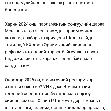
ын сонгуулийн дараа ажлаа үргэлжлүүлэхээр
болсон юм.
Харин 2024 оны парламентын сонгуулийн дараа
Монголын төр засаг анх удаа эрчим хүчинд
анхаарч, салбарыг хариуцсан Шадар сайдыг
томилж, УИХ дээр Эрчим хүчний шинэчлэл
реформын үндэсний хороог байгуулж эхлэхэд
бид ажил явах нь, харзная гэсэн байдлаар
хандсан юм.
Өнөөдөр 2026 он, эрчим хүчний реформ хэр
ахицтай байна вэ? УИХ дахь Эрчим хүчний
үндэсний хороог татан буулгаснаас өөр юу
хийсэн юм бол. Харин Р.Ганжуур дарга маань л
шантарсангүй, телевиз, сонин хэвлэлээр ярьсаар,