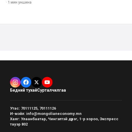
·
1 мин
уншина
Бидний тухай
Сурталчилгаа
Утас
:
70111125, 70111126
И-мэйл
:
info@mongolianeconomy.mn
Хаяг
:
Улаанбаатар, Чингэлтэй дүүрэг, 1-р хороо, Экспресс
тауэр 802