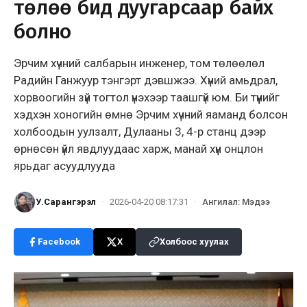
төлөө бид дуугарсаар байх
болно
Эрчим хүчний салбарын инженер, том төлөөлөл
Радийн Ганжуур тэнгэрт дэвшжээ. Хүний амьдрал,
хорвоогийн зүй тогтол үнэхээр таашгүй юм. Би түүнийг
хэдхэн хоногийн өмнө Эрчим хүчний яаманд болсон
холбоодын уулзалт, Дулааны 3, 4-р станц дээр
өрнөсөн үйл явдлуудаас харж, манай хүн онцлон
ярьдаг асуудлууда
У.Сарангэрэл
·
2026-04-20 08:17:31
·
Ангилал
:
Мэдээ
Facebook
X
Холбоос хуулах