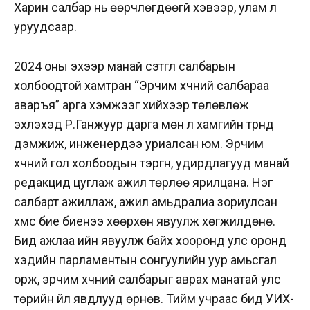
Харин салбар нь өөрчлөгдөөгүй хэвээр, улам л
уруудсаар.
2024 оны эхээр манай сэтгүүл салбарын
холбоодтой хамтран “Эрчим хүчний салбараа
аваръя” арга хэмжээг хийхээр төлөвлөж
эхлэхэд Р.Ганжуур дарга мөн л хамгийн түрүүнд
дэмжиж, инженерүүдээ уриалсан юм. Эрчим
хүчний гол холбоодын тэргүүн, удирдлагууд манай
редакцид цуглаж ажил төрлөө ярилцана. Нэг
салбарт ажиллаж, ажил амьдралиа зориулсан
хүмүүс бие биенээ хөөрхөн явуулж хөгжилдөнө.
Бид ажлаа ийн явуулж байх хооронд улс оронд
хэдийн парламентын сонгуулийн уур амьсгал
орж, эрчим хүчний салбарыг аврах манатай улс
төрийн үйл явдлууд өрнөв. Тийм учраас бид УИХ-