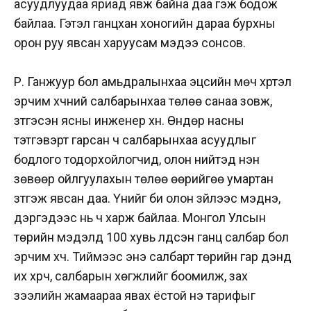
асуудлуудаа яриад явж байна даа гэж бодож
байлаа. Гэтэл ганцхан хоногийн дараа бурхны
орон руу явсан харуусам мэдээ сонсов.
Р. Ганжуур бол амьдралынхаа эцсийн мөч хүртэл
эрчим хүчний салбарынхаа төлөө санаа зовж,
зүтгэсэн ясны инженер хүн. Өндөр насны
тэтгэвэрт гарсан ч салбарынхаа асуудлыг
бодлого тодорхойлогчид, олон нийтэд үнэн
зөвөөр ойлгуулахын төлөө өөрийгөө умартан
зүтгэж явсан даа. Үүнийг би олон зүйлээс мэднэ,
дэргэдээс нь ч харж байлаа. Монгол Улсын
төрийн мэдэлд 100 хувь үлдсэн ганц салбар бол
эрчим хүч. Тиймээс энэ салбарт төрийн гар дэндүү
их хүрч, салбарын хөгжлийг боомилж, зах
зээлийн жамаараа явах ёстой үнэ тарифыг