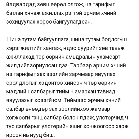
үйлдвэрүүдэд зөвшөөрөл олгож, үнэ тарифыг
батлан хянаж ажиллах үүрэгтэй эрчим хүчний
зохицуулах хороо байгуулагдсан.
Шинэ тутам байгууллага, шинэ тутам бодлогын
хэрэгжилтийг хангаж, үндэс суурийг зөв тавьж
ажиллахад тэр өөрийн амьдралын ухамсарт
жилүүдийг зориулсан даа. Тэрбээр эрчим хүчний
үнэ тарифыг зах зээлийн зарчмаар явуулах
оролдлогыг хэдэнтээ хийсэн ч төр өөрийн
мэдлийн салбарыг тийм ч амархан тавиад
явуулахыг хүсээгүй юм. Тиймээс эрчим хүчний
салбар өнөөдөр зах зээлийнхээ жамаар
хөгжөөгүй ганц салбар болон үлдэж, улстөрчид ч
тус салбарыг улстөрийн ашиг хонжоогоор харж
ирсэн нь нууц биш.