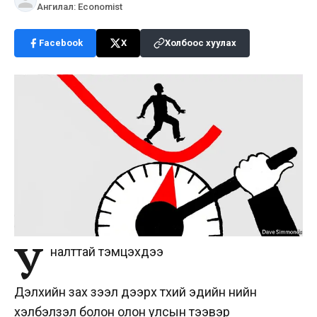
Ангилал
:
Economist
Facebook
X
Холбоос хуулах
У
налттай тэмцэхдээ
Дэлхийн зах зээл дээрх түүхий эдийн үнийн
хэлбэлзэл болон олон улсын тээвэр