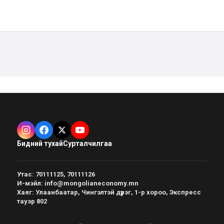
Бидний тухай
Сурталчилгаа
Утас
:
70111125, 70111126
И-мэйл
:
info@mongolianeconomy.mn
Хаяг
:
Улаанбаатар, Чингэлтэй дүүрэг, 1-р хороо, Экспресс
тауэр 802