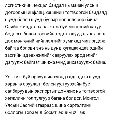
логистикийн нөхцөл байдал нь манай улсын
дотоодын инфляц, ханшийн тогтвортой байдалд
шууд болон шууд бусаар нөлөөлсөөр байна.
Сүүлийн жилүүдэд хэрэгжүүлж буй мөнгөний хатуу
бодлого болон төсвийн тодотголууд нь зах зээл
дэх мөнгөний нийлүүлэлтийг хумихад чиглэгдэж
байгаа боловч энэ нь дунд хугацаандаа эдийн
засгийн идэвхжилийг сааруулах эрсдэлийг
дагуулж байгааг шинжээчид анхааруулж байна.
Хөгжиж буй орнуудын хувьд гадаадын шууд
хөрөнгө оруулалт болон уул уурхайн бус
салбаруудын экспортыг дэмжих нь тогтвортой
хөгжлийн гол тулгуур багана болдог. Монгол
Улсын Засгийн газраас шинэ сэргэлтийн
бодлогын хүрээнд боомт, эрчим хүч, аж