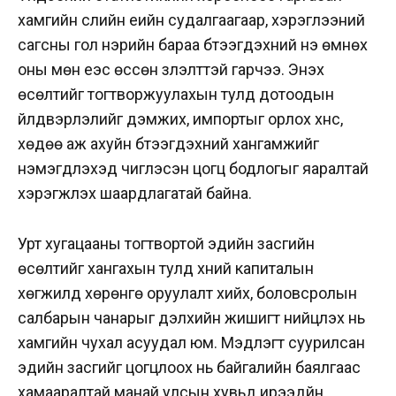
хамгийн сүүлийн үеийн судалгаагаар, хэрэглээний
сагсны гол нэрийн бараа бүтээгдэхүүний үнэ өмнөх
оны мөн үеэс өссөн үзүүлэлттэй гарчээ. Энэхүү
өсөлтийг тогтворжуулахын тулд дотоодын
үйлдвэрлэлийг дэмжих, импортыг орлох хүнс,
хөдөө аж ахуйн бүтээгдэхүүний хангамжийг
нэмэгдүүлэхэд чиглэсэн цогц бодлогыг яаралтай
хэрэгжүүлэх шаардлагатай байна.
Урт хугацааны тогтвортой эдийн засгийн
өсөлтийг хангахын тулд хүний капиталын
хөгжилд хөрөнгө оруулалт хийх, боловсролын
салбарын чанарыг дэлхийн жишигт нийцүүлэх нь
хамгийн чухал асуудал юм. Мэдлэгт суурилсан
эдийн засгийг цогцлоох нь байгалийн баялгаас
хамааралтай манай улсын хувьд ирээдүйн