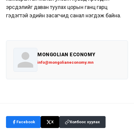
эрсдэлийг даван туулах цорын ганц гарц
гэдэгтэй эдийн засагчид санал нэгдэж байна.
MONGOLIAN ECONOMY
info@mongolianeconomy.mn
Facebook
X
Холбоос хуулах