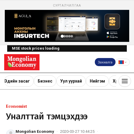
СУРТАЛЧИЛГАА
MSE stock prices loading
Захиалга
Эдийн засаг
Бизнес
Уул уурхай
Нийгэм
Хөрөнгө ору
Economist
Уналттай тэмцэхдээ
Mongolian Economy
·
2020-03-27 10:44:25
·