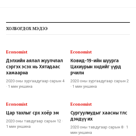
ХОЛБОГДОХ МЭДЭЭ
Economist
Economist
Дэлхийн аялал жуулчлал
Ковид-19-ийн шуурга
сэргэх эсэх нь Хятадаас
Цахиурын хөндийг үүрд
хамаарна
өөрчилнө
2020 оны зургаадугаар сарын 4
2020 оны зургаадугаар сарын 2
·
1 мин
уншина
·
1 мин
уншина
Economist
Economist
Цар тахлыг сөрөх хоёр эм
Сургуулиудыг хаасны төлөөс
дэндүү их
2020 оны тавдугаар сарын 12
·
1 мин
уншина
2020 оны тавдугаар сарын 8
·
1
мин
уншина