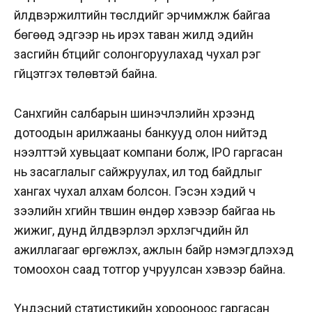
үйлдвэржилтийн төслүүдийг эрчимжүүлж байгаа
бөгөөд эдгээр нь ирэх таван жилд эдийн
засгийн бүтцийг солонгоруулахад чухал үүрэг
гүйцэтгэх төлөвтэй байна.
Санхүүгийн салбарын шинэчлэлийн хүрээнд
дотоодын арилжааны банкууд олон нийтэд
нээлттэй хувьцаат компани болж, IPO гаргасан
нь засаглалыг сайжруулах, ил тод байдлыг
хангах чухал алхам болсон. Гэсэн хэдий ч
зээлийн хүүгийн түвшин өндөр хэвээр байгаа нь
жижиг, дунд үйлдвэрлэл эрхлэгчдийн үйл
ажиллагааг өргөжүүлэх, ажлын байр нэмэгдүүлэхэд
томоохон саад тотгор учруулсан хэвээр байна.
Үндэсний статистикийн хорооноос гаргасан