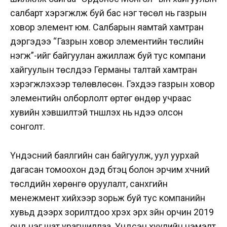
салбарт хэрэгжүүлж буй бас нэг төсөл нь газрын
ховор элемент юм. Салбарын яамтай хамтран
дэргэдээ “Газрын ховор элементийн төслийн
нэгж”-ийг байгуулан ажиллаж буй тус компани
хайгуулын төслүүдээ Германы талтай хамтран
хэрэгжүүлэхээр төлөвлөсөн. Гэхдээ газрын ховор
элементийн олборлолт өртөг өндөр учраас
хувийн хэвшилтэй түншлэх нь нүдээ олсон
сонголт.
Үндэсний баялгийн сан байгуулж, уул уурхай
дагасан томоохон дэд бүтэц болон эрчим хүчний
төслүүдийн хөрөнгө оруулалт, санхүүгийн
менежмент хийхээр зорьж буй тус компанийн
хувьд дээрх зорилтдоо хүрэх эрх зүйн орчин 2019
онд нэг шат урагшиллаа. Үндсэн хуулийн нэмэлт