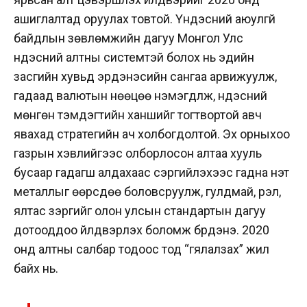
ашиглалтад оруулах товтой. Үндэсний аюулгүй
байдлын зөвлөмжийн дагуу Монгол Улс
үндэсний алтны системтэй болох нь эдийн
засгийн хувьд эрдэнэсийн сангаа арвижуулж,
гадаад валютын нөөцөө нэмэгдүүлж, үндэсний
мөнгөн тэмдэгтийн ханшийг тогтвортой авч
явахад стратегийн ач холбогдолтой. Эх орныхоо
газрын хэвлийгээс олборлосон алтаа хууль
бусаар гадагш алдахаас сэргийлэхээс гадна үнэт
металлыг өөрсдөө боловсруулж, гулдмай, үрэл,
ялтас зэргийг олон улсын стандартын дагуу
дотооддоо үйлдвэрлэх боломж бүрдэнэ. 2020
онд алтны салбар тодоос тод “гялалзах” жил
байх нь.