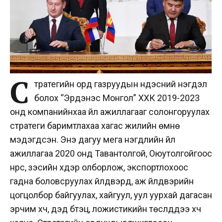
С
тратегийн орд газруудын үндэсний нэгдэл
болох “Эрдэнэс Монгол” ХХК 2019-2023
онд компанийнхаа үйл ажиллагааг солонгоруулах
стратеги баримтлахаа хагас жилийн өмнө
мэдэгдсэн. Энэ дагуу мега нэгдлийн үйл
ажиллагаа 2020 онд Тавантолгой, Оюутолгойгоос
нүүрс, зэсийн хүдэр олборлож, экспортлохоос
гадна боловсруулах үйлдвэрүүд, аж үйлдвэрийн
цогцолбор байгуулах, хайгуул, уул уурхай дагасан
эрчим хүч, дэд бүтэц, ложистикийн төслүүддээ хүч