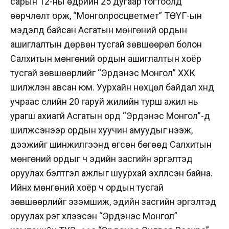
сарын 12-ны өдрийн 25 дугаар тогтоолд
өөрчлөлт орж, “Монголросцветмет” ТӨҮГ-ын
мэдэлд байсан Асгатын мөнгөний ордын
ашиглалтын дөрвөн тусгай зөвшөөрөл болон
Салхитын мөнгөний ордын ашиглалтын хоёр
тусгай зөвшөөрлийг “Эрдэнэс Монгол” ХХК
шилжүүлэн авсан юм. Уурхайн нөхцөл байдал хүнд
учраас сүүлийн 20 гаруй жилийн турш ажил нь
урагш ахиагүй Асгатын орд “Эрдэнэс Монгол”-д
шилжсэнээр ордын хуучин амуудыг нээж,
дээжийг шинжилгээнд өгсөн бөгөөд Салхитын
мөнгөний ордыг ч эдийн засгийн эргэлтэд
оруулах бэлтгэл ажлыг шуурхай эхлүүлсэн байна.
Ийнхүү мөнгөний хоёр ч ордын тусгай
зөвшөөрлийг эзэмшиж, эдийн засгийн эргэлтэд
оруулах үүрэг хүлээсэн “Эрдэнэс Монгол”