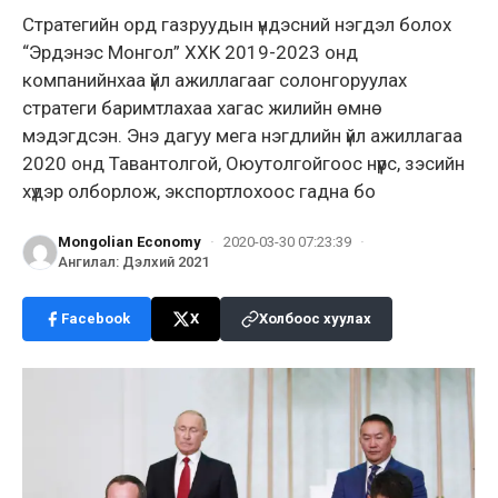
Стратегийн орд газруудын үндэсний нэгдэл болох
“Эрдэнэс Монгол” ХХК 2019-2023 онд
компанийнхаа үйл ажиллагааг солонгоруулах
стратеги баримтлахаа хагас жилийн өмнө
мэдэгдсэн. Энэ дагуу мега нэгдлийн үйл ажиллагаа
2020 онд Тавантолгой, Оюутолгойгоос нүүрс, зэсийн
хүдэр олборлож, экспортлохоос гадна бо
Mongolian Economy
·
2020-03-30 07:23:39
·
Ангилал
:
Дэлхий 2021
Facebook
X
Холбоос хуулах