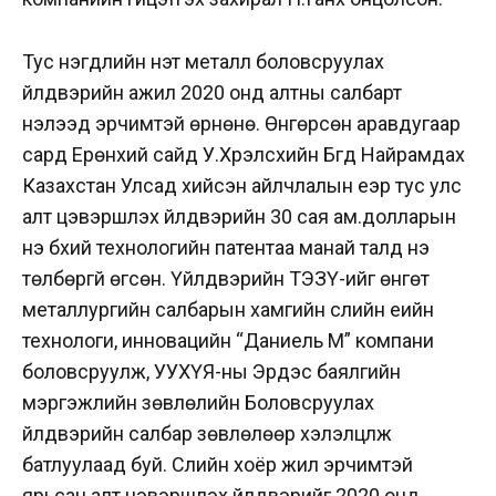
Тус нэгдлийн үнэт металл боловсруулах
үйлдвэрийн ажил 2020 онд алтны салбарт
нэлээд эрчимтэй өрнөнө. Өнгөрсөн аравдугаар
сард Ерөнхий сайд У.Хүрэлсүхийн Бүгд Найрамдах
Казахстан Улсад хийсэн айлчлалын үеэр тус улс
алт цэвэршүүлэх үйлдвэрийн 30 сая ам.долларын
үнэ бүхий технологийн патентаа манай талд үнэ
төлбөргүй өгсөн. Үйлдвэрийн ТЭЗҮ-ийг өнгөт
металлургийн салбарын хамгийн сүүлийн үеийн
технологи, инновацийн “Даниель М” компани
боловсруулж, УУХҮЯ-ны Эрдэс баялгийн
мэргэжлийн зөвлөлийн Боловсруулах
үйлдвэрийн салбар зөвлөлөөр хэлэлцүүлж
батлуулаад буй. Сүүлийн хоёр жил эрчимтэй
ярьсан алт цэвэршүүлэх үйлдвэрийг 2020 онд