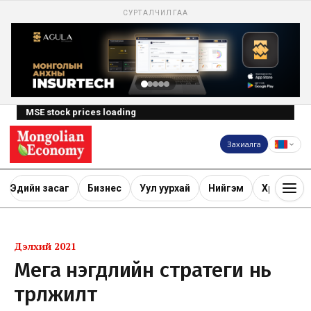
СУРТАЛЧИЛГАА
MSE stock prices loading
Захиалга
Эдийн засаг
Бизнес
Уул уурхай
Нийгэм
Хөрөнгө ору
Дэлхий 2021
Мега нэгдлийн стратеги нь
төрөлжилт