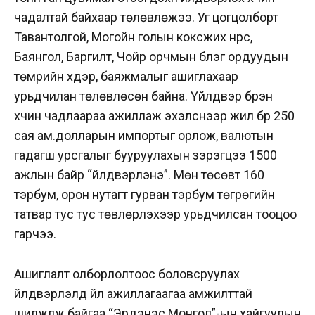
чадалтай байхаар төлөвлөжээ. Уг цогцолборт
Тавантолгой, Могойн голын коксжих нүүрс,
Баянгол, Баргилт, Чойр орчмын бүлэг ордуудын
төмрийн хүдэр, баяжмалыг ашиглахаар
урьдчилан төлөвлөсөн байна. Үйлдвэр бүрэн
хүчин чадлаараа ажиллаж эхэлснээр жил бүр 250
сая ам.долларын импортыг орлож, валютын
гадагш урсгалыг бууруулахын зэрэгцээ 1500
ажлын байр “үйлдвэрлэнэ”. Мөн төсөвт 160
тэрбум, орон нутагт гурван тэрбум төгрөгийн
татвар тус тус төвлөрүүлэхээр урьдчилсан тооцоо
гарчээ.
Ашиглалт олборлолтоос боловсруулах
үйлдвэрлэлд үйл ажиллагаагаа амжилттай
шилжүүлж байгаа “Эрдэнэс Монгол”-ын хайгуулын