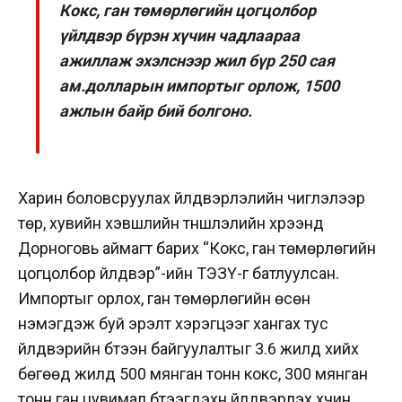
Кокс, ган төмөрлөгийн цогцолбор
үйлдвэр бүрэн хүчин чадлаараа
ажиллаж эхэлснээр жил бүр 250 сая
ам.долларын импортыг орлож, 1500
ажлын байр бий болгоно.
Харин боловсруулах үйлдвэрлэлийн чиглэлээр
төр, хувийн хэвшлийн түншлэлийн хүрээнд
Дорноговь аймагт барих “Кокс, ган төмөрлөгийн
цогцолбор үйлдвэр”-ийн ТЭЗҮ-г батлуулсан.
Импортыг орлох, ган төмөрлөгийн өсөн
нэмэгдэж буй эрэлт хэрэгцээг хангах тус
үйлдвэрийн бүтээн байгуулалтыг 3.6 жилд хийх
бөгөөд жилд 500 мянган тонн кокс, 300 мянган
тонн ган цувимал бүтээгдэхүүн үйлдвэрлэх хүчин