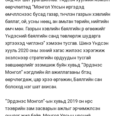
өөрчлөлтөд “Монгол Улсын иргэдэд
өмчлүүлснээс бусад газар, түүнчлэн газрын хэвлийн
баялаг, ой, усны нөөц, ан амьтан төрийн, нийтийн
өмч мөн. Газрын хэвлийн баялгийн үр өгөөжийг
Үндэсний баялгийн санд төвлөрүүлж шударга
хүртээхэд чиглэнэ” хэмээн тусгав. Шинэ Үндсэн
хууль 2020 оны эхний хагас жилээс хэрэгжиж
эхэлснээр стратегийн ордуудын тусгай
зөвшөөрлийг эзэмшиж буйн хувьд “Эрдэнэс
Монгол” нэгдлийн үйл ажиллагааны бүтэц
өөрчлөгдөж, цар хүрээ өргөжин, Баялгийн сан
болоход нэг шат ахисан.
“Эрдэнэс Монгол”-ын хувьд 2019 он нүүрс
тээврийн зам засварын ажлыг эрчимжүүлсэн
онцлог жил байв. Монгол Улсын нүүрсний