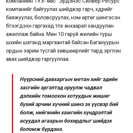
компанийн ТУЗ- өөс “Эрдэнэс Силвер Ресурс”
компанийг байгуулах шийдвэр гарч, хүдрийг
баяжуулах, боловсруулах, нэмүү өртөг шингэсэн
бүтээгдэхүүн гаргахад түлхүү анхаарал хандуулан
ажиллаж байна. Мөн 10 гаруй жилийн турш
шүүхийн шатанд маргаантай байсан Багануурын
ордын зарим тусгай зөвшөөрлийг төрд эргүүлэн
авах шийдвэр гаргууллаа.
Нүүрсний давхаргын метан хийг эдийн
засгийн эргэлтэд оруулж чадвал
дэлхийн томоохон хотуудын жишиг
бүхий эрчим хүчний шинэ эх үүсвэр бий
болж, нийгмийн хамгийн хүндрэлтэй
асуудал агаарын бохирдлыг шийдэх
боломж бүрдэнэ.