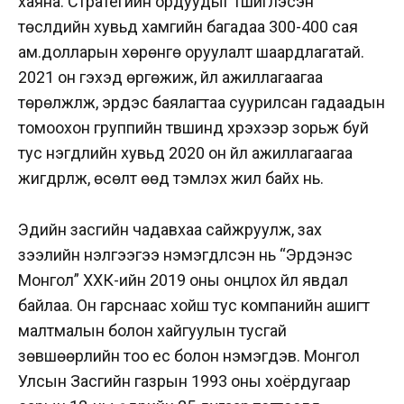
хаяна. Стратегийн ордуудыг түшиглэсэн
төслүүдийн хувьд хамгийн багадаа 300-400 сая
ам.долларын хөрөнгө оруулалт шаардлагатай.
2021 он гэхэд өргөжиж, үйл ажиллагаагаа
төрөлжүүлж, эрдэс баялагтаа суурилсан гадаадын
томоохон группийн түвшинд хүрэхээр зорьж буй
тус нэгдлийн хувьд 2020 он үйл ажиллагаагаа
жигдрүүлж, өсөлт өөд тэмүүлэх жил байх нь.
Эдийн засгийн чадавхаа сайжруулж, зах
зээлийн үнэлгээгээ нэмэгдүүлсэн нь “Эрдэнэс
Монгол” ХХК-ийн 2019 оны онцлох үйл явдал
байлаа. Он гарснаас хойш тус компанийн ашигт
малтмалын болон хайгуулын тусгай
зөвшөөрлийн тоо ес болон нэмэгдэв. Монгол
Улсын Засгийн газрын 1993 оны хоёрдугаар