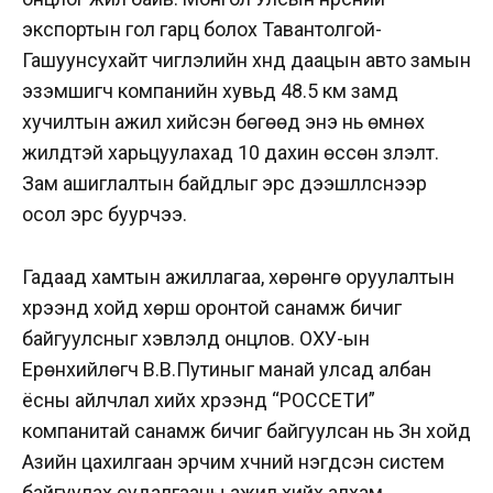
экспортын гол гарц болох Тавантолгой-
Гашуунсухайт чиглэлийн хүнд даацын авто замын
эзэмшигч компанийн хувьд 48.5 км замд
хучилтын ажил хийсэн бөгөөд энэ нь өмнөх
жилүүдтэй харьцуулахад 10 дахин өссөн үзүүлэлт.
Зам ашиглалтын байдлыг эрс дээшлүүлснээр
осол эрс буурчээ.
Гадаад хамтын ажиллагаа, хөрөнгө оруулалтын
хүрээнд хойд хөрш оронтой санамж бичиг
байгуулсныг хэвлэлүүд онцлов. ОХУ-ын
Ерөнхийлөгч В.В.Путиныг манай улсад албан
ёсны айлчлал хийх хүрээнд “РОССЕТИ”
компанитай санамж бичиг байгуулсан нь Зүүн хойд
Азийн цахилгаан эрчим хүчний нэгдсэн систем
байгуулах судалгааны ажил хийх алхам