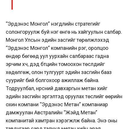
“Эрдэнэс Монгол” нэгдлийн стратегийг
солонгоруулж буй нэг өнгө нь хайгуулын салбар.
Монгол Улсын эдийн засгийг төрөлжүүлэхэд
“Эрдэнэс Монгол” компанийн үүрэг, оролцоо
өндөр бөгөөд уул уурхайн салбараас гадна
эрчим хүч, дэд бүтцийн томоохон төслүүдийг
хөдөлгөж, олон тулгуурт эдийн засгийн бааз
суурийг бий болгохоор ажиллаж байна.
Тодруулбал, нүүрсний давхаргын метан хийг
эдийн засгийн эргэлтэд оруулах төслийг өөрийн
охин компани “Эрдэнэс Метан” компаниар
дамжуулан Австралийн “Жэйд Метан”
компанитай хамтран хэрэгжүүлж байна. Энэ оны
тавдугаар сард талууд метан хийн эрэл,