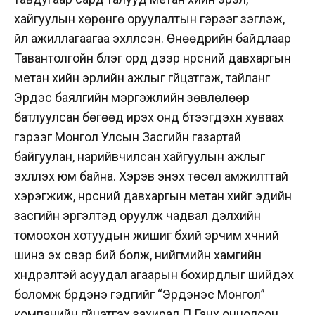
хайгуулын хөрөнгө оруулалтын гэрээг үзэглэж,
үйл ажиллагаагаа эхлүүлсэн. Өнөөдрийн байдлаар
Тавантолгойн бүлэг орд дээр нүүрсний давхаргын
метан хийн эрлийн ажлыг гүйцэтгэж, тайланг
Эрдэс баялгийн мэргэжлийн зөвлөлөөр
батлуулсан бөгөөд ирэх онд бүтээгдэхүүн хуваах
гэрээг Монгол Улсын Засгийн газартай
байгуулан, нарийвчилсан хайгуулын ажлыг
эхлүүлэх юм байна. Хэрэв энэхүү төсөл амжилттай
хэрэгжиж, нүүрсний давхаргын метан хийг эдийн
засгийн эргэлтэд оруулж чадвал дэлхийн
томоохон хотуудын жишиг бүхий эрчим хүчний
шинэ эх үүсвэр бий болж, нийгмийн хамгийн
хүндрэлтэй асуудал агаарын бохирдлыг шийдэх
боломж бүрдэнэ гэдгийг “Эрдэнэс Монгол”
компанийн гүйцэтгэх захирал П.Ганхүү онцолсон.