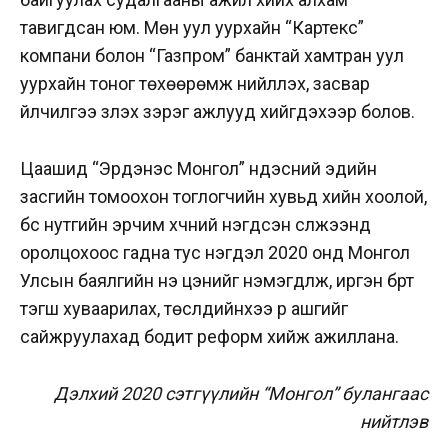
тавигдсан юм. Мөн уул уурхайн “Картекс”
компани болон “Газпром” банктай хамтран уул
уурхайн тоног төхөөрөмж нийлүүлэх, засвар
үйлчилгээ үзүүлэх зэрэг ажлууд хийгдэхээр болов.
Цаашид “Эрдэнэс Монгол” үндэсний эдийн
засгийн томоохон тоглогчийн хувьд хийн хоолой,
бүс нутгийн эрчим хүчний нэгдсэн сүлжээнд
оролцохоос гадна тус нэгдэл 2020 онд Монгол
Улсын баялгийн үнэ цэнийг нэмэгдүүлж, иргэн бүрт
тэгш хуваарилах, төслүүдийнхээ үр ашгийг
сайжруулахад бодит реформ хийж ажиллана.
Дэлхий 2020 сэтгүүлийн “Монгол” булангаас
нийтлэв