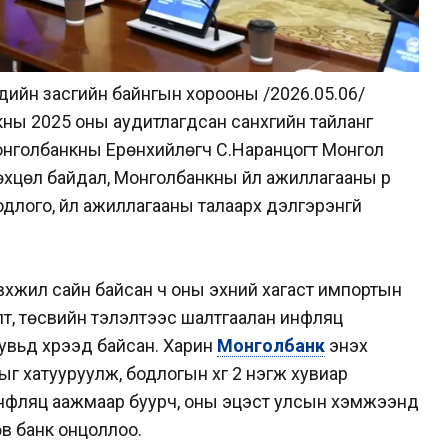
дийн засгийн байнгын хорооны /2026.05.06/
ы 2025 оны аудитлагдсан санхүүгийн тайланг
нголбанкны Ерөнхийлөгч С.Наранцогт Монгол
хцөл байдал, Монголбанкны үйл ажиллагааны үр
бодлого, үйл ажиллагааны талаарх дэлгэрэнгүй
вхжил сайн байсан ч оны эхний хагаст импортын
өлт, төсвийн тэлэлтээс шалтгаалан инфляц
увьд хүрээд байсан. Харин
Монголбанк
энэхүү
 хатууруулж, бодлогын хүүг 2 нэгж хувиар
р инфляц аажмаар буурч, оны эцэст улсын хэмжээнд
өв банк онцоллоо.