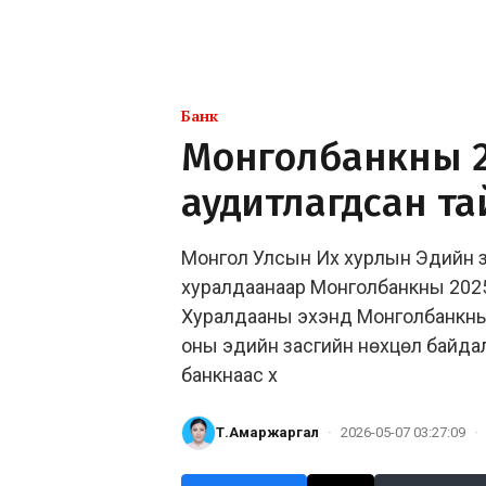
Банк
Монголбанкны 20
аудитлагдсан та
Монгол Улсын Их хурлын Эдийн з
хуралдаанаар Монголбанкны 2025 
Хуралдааны эхэнд Монголбанкны
оны эдийн засгийн нөхцөл байдал,
банкнаас х
Т.Амаржаргал
·
2026-05-07 03:27:09
·