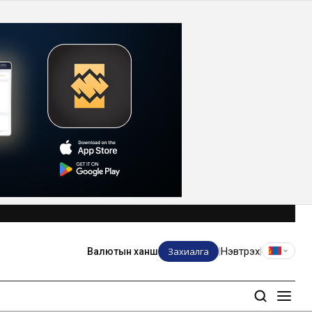
Захиалга
Нэвтрэх
Валютын ханш
|
|