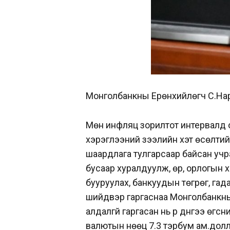
Монголбанкны Ерөнхийлөгч С.На
Мөн инфляц зорилтот интервалд 
хэрэглээний зээлийн хэт өсөлтий
шаардлага тулгарсаар байсан уч
бусаар хуралдуулж, өр, орлогын х
бууруулах, банкуудын төгрөг, гад
шийдвэр гаргаснаа Монголбанкны 
алдалгүй гаргасан нь үр дүнгээ өг
валютын нөөц 7.3 тэрбум ам.долла