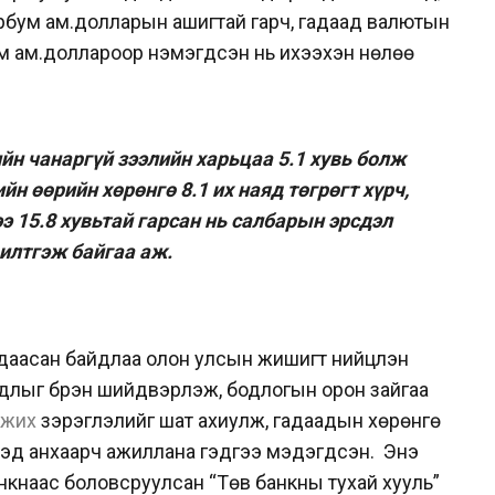
рбум ам.долларын ашигтай гарч, гадаад валютын
ум ам.доллароор нэмэгдсэн нь ихээхэн нөлөө
йн чанаргүй зээлийн харьцаа 5.1 хувь болж
йн өөрийн хөрөнгө 8.1 их наяд төгрөгт хүрч,
э 15.8 хувьтай гарсан нь салбарын эрсдэл
илтгэж байгаа аж.
 даасан байдлаа олон улсын жишигт нийцүүлэн
агдлыг бүрэн шийдвэрлэж, бодлогын орон зайгаа
лжих
зэрэглэлийг шат ахиулж, гадаадын хөрөнгө
хэд анхаарч ажиллана гэдгээ мэдэгдсэн. Энэ
нкнаас боловсруулсан “Төв банкны тухай хууль”