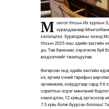
М
онгол Улсын Их хурлын Э
хуралдаанаар Монголбанкн
хэлэлцлээ. Хуралдааны эхэнд Мо
Улсын 2025 оны эдийн засгийн нө
дүн, Төв банкнаас хэрэгжүүлж буй 
мэдээллийг танилцуулав.
Өнгөрсөн онд эдийн засгийн идэ
үнэ, эрчим хүчний тарифын өөрчл
эрчимжиж, хоёрдугаар сард 9.6 х
сорилтын эсрэг мөнгөний бодлогыг
нэмэгдүүлэн, 12 хувьд хүргэснээ
7.5 хувь болж буурсан болохыг Т