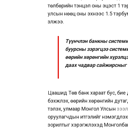
төлбөрийн тэнцэл оны эцэст 1 тэ
улсын нөөц оны эхнээс 1.5 тэрб
үзүүлжээ.
Түүнчлэн банкны системи
буурсны зэрэгцээ системи
өөрийн хөрөнгийн хүрэлцэ
даах чадвар сайжирсныг 
Цаашид Төв банк хараат бус, бие
бэхжүүлэх, өөрийн хөрөнгийн дут
тэлэх, улмаар Монгол Улсын
зээ
оруулагчдын итгэлийг нэмэгдүүлэ
зорилтыг хэрэгжүүлэхэд Монголба