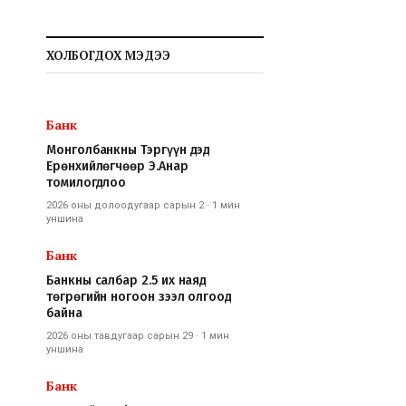
ХОЛБОГДОХ МЭДЭЭ
Банк
Монголбанкны Тэргүүн дэд
Ерөнхийлөгчөөр Э.Анар
томилогдлоо
2026 оны долоодугаар сарын 2
·
1 мин
уншина
Банк
Банкны салбар 2.5 их наяд
төгрөгийн ногоон зээл олгоод
байна
2026 оны тавдугаар сарын 29
·
1 мин
уншина
Банк