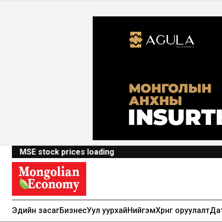
MSE stock prices loading
Эдийн засаг
Бизнес
Уул уурхай
Нийгэм
Хөрөнгө оруулалт
Да