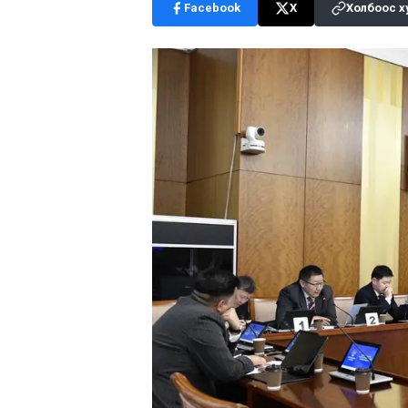
Facebook
X
Холбоос х