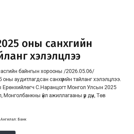
25 оны санхүүгийн
йланг хэлэлцлээ
асгийн байнгын хорооны /2026.05.06/
оны аудитлагдсан санхүүгийн тайланг хэлэлцлээ.
 Ерөнхийлөгч С.Наранцогт Монгол Улсын 2025
 Монголбанкны үйл ажиллагааны үр дүн, Төв
Ангилал
:
Банк