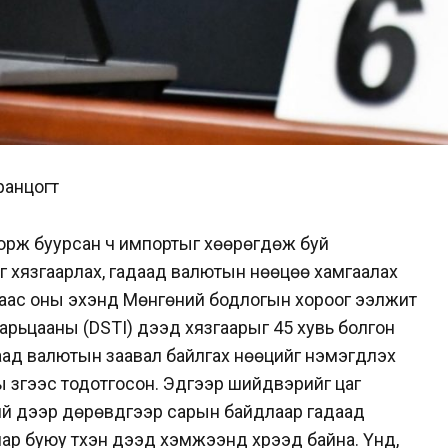
ранцогт
орж буурсан ч импортыг хөөрөгдөж буй
г хязгаарлах, гадаад валютын нөөцөө хамгаалах
раас оны эхэнд Мөнгөний бодлогын хороог ээлжит
арьцааны (DSTI) дээд хязгаарыг 45 хувь болгон
аад валютын заавал байлгах нөөцийг нэмэгдүүлэх
зүгээс тодотгосон. Эдгээр шийдвэрийг цаг
сний дээр дөрөвдүгээр сарын байдлаар гадаад
р буюу түүхэн дээд хэмжээнд хүрээд байна. Үүнд,