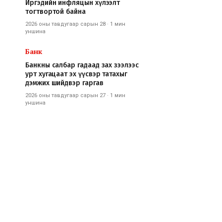
Иргэдийн инфляцын хүлээлт
тогтвортой байна
2026 оны тавдугаар сарын 28
·
1 мин
уншина
Банк
Банкны салбар гадаад зах зээлээс
урт хугацаат эх үүсвэр татахыг
дэмжих шийдвэр гаргав
2026 оны тавдугаар сарын 27
·
1 мин
уншина