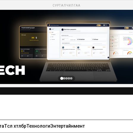
СУРТАЛЧИЛГАА
та
Төсөл хөтөлбөр
Технологи
Энтертайнмент