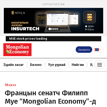
СУРТАЛЧИЛГАА
MSE stock prices loading
Захиалга
Эдийн засаг
Бизнес
Уул уурхай
Нийгэм
Хөрөнгө ору
Мэдээ
Францын сенатч Филипп
Муе “Mongolian Economy”-д