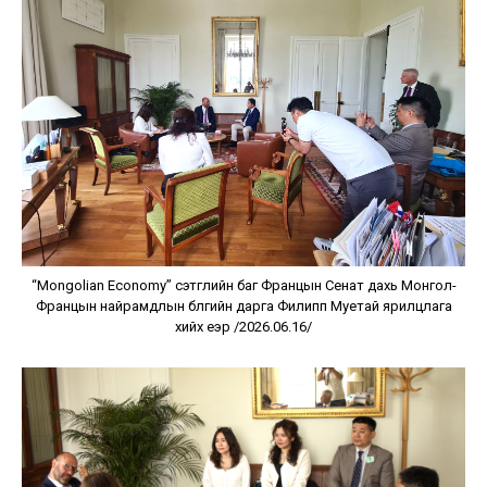
“Mongolian Economy” сэтгүүлийн баг Францын Сенат дахь Монгол-
Францын найрамдлын бүлгийн дарга Филипп Муетай ярилцлага
хийх үеэр /2026.06.16/