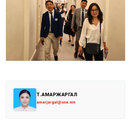
Т.АМАРЖАРГАЛ
amarjargal@one.mn