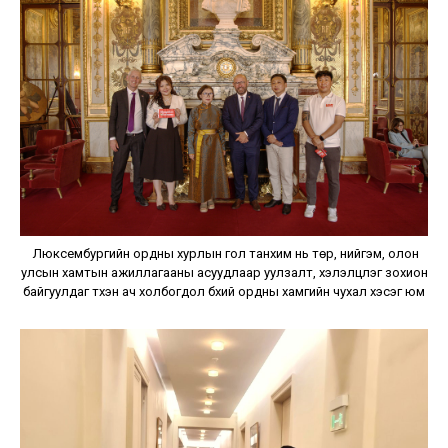
Люксембургийн ордны хурлын гол танхим нь төр, нийгэм, олон
улсын хамтын ажиллагааны асуудлаар уулзалт, хэлэлцүүлэг зохион
байгуулдаг түүхэн ач холбогдол бүхий ордны хамгийн чухал хэсэг юм