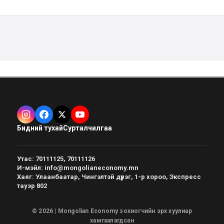
Бидний тухай
Сурталчилгаа
Утас
:
70111125, 70111126
И-мэйл
:
info@mongolianeconomy.mn
Хаяг
:
Улаанбаатар, Чингэлтэй дүүрэг, 1-р хороо, Экспресс
тауэр 802
© 2026 | Mongolian Economy зохиогчийн эрх хуулиар
хамгаалагдсан