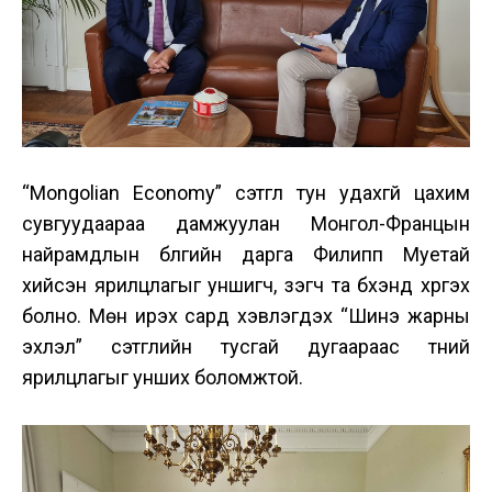
“Mongolian Economy” сэтгүүл тун удахгүй цахим
сувгуудаараа дамжуулан Монгол-Францын
найрамдлын бүлгийн дарга Филипп Муетай
хийсэн ярилцлагыг уншигч, үзэгч та бүхэнд хүргэх
болно. Мөн ирэх сард хэвлэгдэх “Шинэ жарны
эхлэл” сэтгүүлийн тусгай дугаараас түүний
ярилцлагыг унших боломжтой.