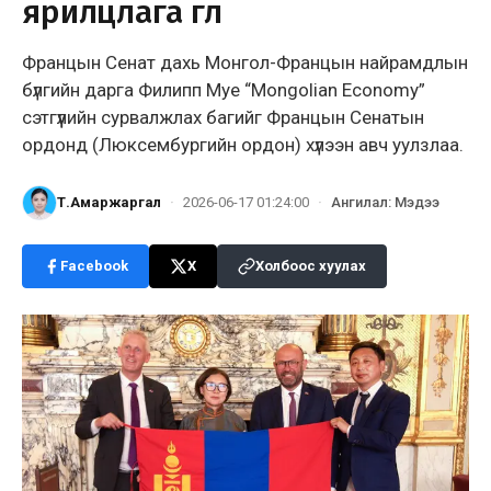
ярилцлага өглөө
Францын Сенат дахь Монгол-Францын найрамдлын
бүлгийн дарга Филипп Муе “Mongolian Economy”
сэтгүүлийн сурвалжлах багийг Францын Сенатын
ордонд (Люксембургийн ордон) хүлээн авч уулзлаа.
Т.Амаржаргал
·
2026-06-17 01:24:00
·
Ангилал
:
Мэдээ
Facebook
X
Холбоос хуулах