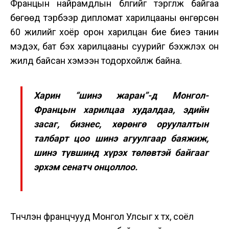
Францын найрамдлын бүлгийг тэргүүлж байгаа
бөгөөд тэрбээр дипломат харилцааны өнгөрсөн
60 жилийг хоёр орон харилцан бие биеэ танин
мэдэх, бат бэх харилцааны суурийг бэхжүүлэх он
жилүүд байсан хэмээн тодорхойлж байна.
Харин “шинэ жаран”-д Монгол-
Францын харилцаа худалдаа, эдийн
засаг, бизнес, хөрөнгө оруулалтын
талбарт цоо шинэ агуулгаар баяжиж,
шинэ түвшинд хүрэх төлөвтэй байгааг
эрхэм сенатч онцоллоо.
Түүнчлэн францчууд Монгол Улсыг үүх түүх, соёл