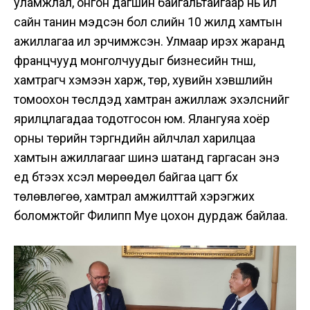
уламжлал, онгон дагшин байгальтайгаар нь илүү
сайн танин мэдсэн бол сүүлийн 10 жилд хамтын
ажиллагаа илүү эрчимжсэн. Улмаар ирэх жаранд
францчууд монголчуудыг бизнесийн түнш,
хамтрагч хэмээн харж, төр, хувийн хэвшлийн
томоохон төслүүдэд хамтран ажиллаж эхэлснийг
ярилцлагадаа тодотгосон юм. Ялангуяа хоёр
орны төрийн тэргүүнүүдийн айлчлал харилцаа
хамтын ажиллагааг шинэ шатанд гаргасан энэ
үед бүтээх хүсэл мөрөөдөл байгаа цагт бүх
төлөвлөгөө, хамтрал амжилттай хэрэгжих
боломжтойг Филипп Муе цохон дурдаж байлаа.