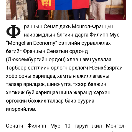
Ф
ранцын Сенат дахь Монгол-Францын
найрамдлын бүлгийн дарга Филипп Муе
“Mongolian Economy” сэтгүүлийн сурвалжлах
багийг Францын Сенатын ордонд
(Люксембургийн ордон) хүлээн авч уулзлаа.
Тэрбээр сэтгүүлийн орлогч эрхлэгч Н.Энхбаяртай
хоёр орны харилцаа, хамтын ажиллагааны
талаар ярилцаж, шинэ утга, түүхээр баяжин
хөгжиж буй харилцаа шинэ жаранд хэрхэн
өргөжин бэхжих талаар байр сууриа
илэрхийлэв.
Сенатч Филипп Муе 10 гаруй жил Монгол-