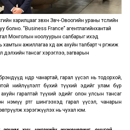
ийн харилцааг зөвхөн Зөөвч-Овоогийн ураны төслийн
уу болно. “Business France” агентлагийнхантай
 тал Монголын ноолуурын салбарыг ихэд
хамтын ажиллагаа хөдөө аж ахуйн талбарт ч өргөжиж
л дэлхийн тансаг хэрэглээ, загварын
рэндүүд өндөр чанартай, гарал үүсэл нь тодорхой,
ортой нийлүүлэлт бүхий түүхий эдийг улам бүр
ахуйн гаралтай түүхий эдийг олон улсын тансаг
н нэмүү өртөг шингээхэд гарал үүсэл, чанарын
нэвтрүүлж хэрэгжүүлэх нь чухал юм.
х эрчим хүч, нисэхийн инженеринг, онцгой