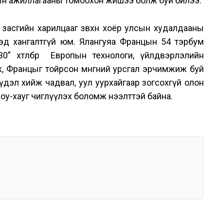
ын ажиллагааны томоохон жишээ болж буй билээ.
асгийн харилцааг зөвхөн хоёр улсын худалдааны
ихэд хангалтгүй юм. Ялангуяа Францын 54 тэрбум
030” хөтөлбөр Европын технологи, үйлдвэрлэлийн
, Францыг тойрсон мөнгөний урсгал эрчимжиж буй
үдэл хийж чадвал, уул уурхайгаар зогсохгүй олон
 ноу-хауг чиглүүлэх боломж нээлттэй байна.