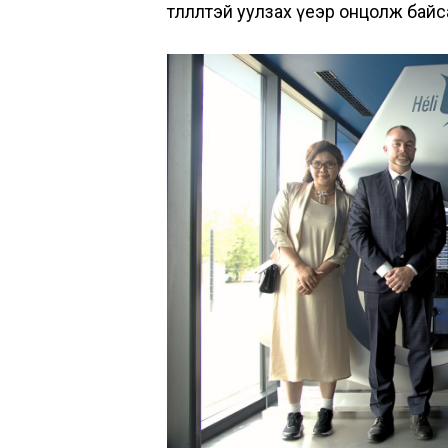
төлөөлөлтэй уулзах үеэр онцолж бай