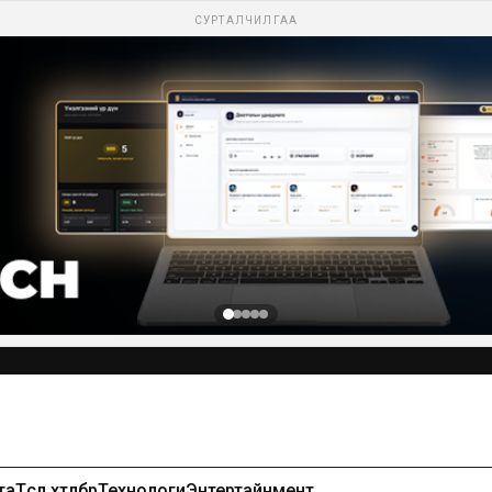
СУРТАЛЧИЛГАА
Сурталчилгаа байршуулах-99971391
та
Төсөл хөтөлбөр
Технологи
Энтертайнмент