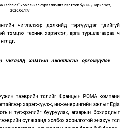
ena Technics” компаниас сурвалжилга бэлтгэж буй нь /Парис хот,
2026.06.17/
гийн чиглэлээр дэлхийд тэргүүлдэг төдийгүй
тэй тэмцэх техник хэрэгсэл, арга туршлагаараа ч
гөлдөг.
э чиглэлд хамтын ажиллагаа өргөжүүлэх
дүүжин тээврийн төслийг Францын POMA компани
тэйгээр хэрэгжүүлж, инженерингийн ажлыг Egis
отын түгжрэлийг бууруулах, агаарын бохирдлыг
тээврийн сүлжээнд холбох зорилготой энэхүү төсөл