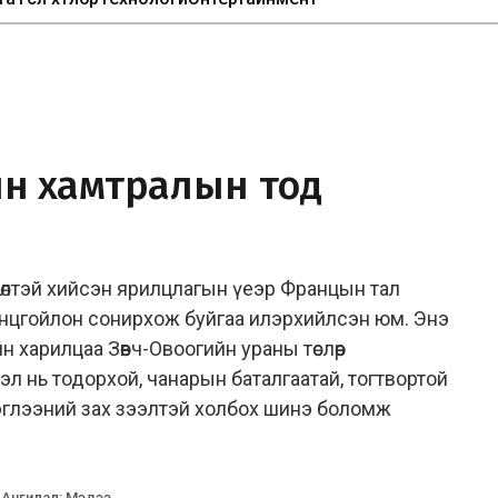
н хамтралын тод
өөлөлтэй хийсэн ярилцлагын үеэр Францын тал
нцгойлон сонирхож буйгаа илэрхийлсэн юм. Энэ
харилцаа Зөөвч-Овоогийн ураны төслөөр
сэл нь тодорхой, чанарын баталгаатай, тогтвортой
эглээний зах зээлтэй холбох шинэ боломж
Ангилал
:
Мэдээ