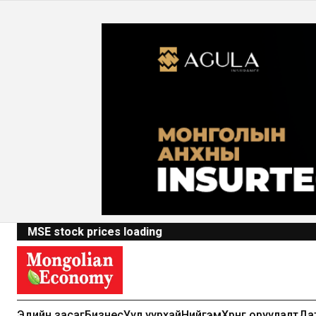
MSE stock prices loading
Эдийн засаг
Бизнес
Уул уурхай
Нийгэм
Хөрөнгө оруулалт
Да