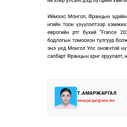
нь хоёр улсын дэд бүтцийн хамт
Иймээс Монгол, Францын эдийн з
өнөөгийн тоон үзүүлэлтээр хэмж
еврогийн өртөг бүхий “France 2
бодлогын томоохон тулгуур болж
энэ үед Монгол Улс оновчтой нү
салбарт Францын хөрөнгө оруулалт,
Т.АМАРЖАРГАЛ
amarjargal@one.mn