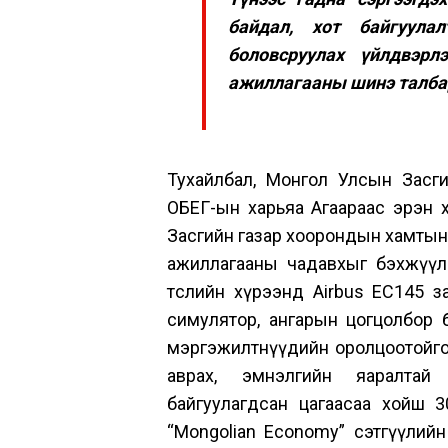
байдал, хот байгуула
боловсруулах үйлдвэр
ажиллагааны шинэ талба
Тухайлбал, Монгол Улсын Засг
ОБЕГ-ын харьяа Агаараас эрэн х
Засгийн газар хоорондын хамтын
ажиллагааны чадавхыг бэхжүүлэх
төслийн хүрээнд Airbus EC145 з
симулятор, ангарын цогцолбор 
мэргэжилтнүүдийн оролцоотойгоор
аврах, эмнэлгийн яаралтай
байгуулагдсан цагаасаа хойш 
“Mongolian Economy” сэтгүүлийн