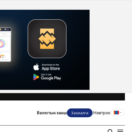
Захиалга
Нэвтрэх
Валютын ханш
|
|