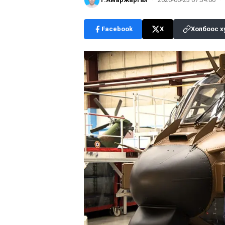
Facebook
X
Холбоос х