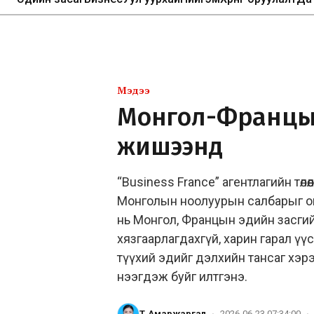
Мэдээ
Монгол-Францы
жишээнүүд
“Business France” агентлагийн төл
Монголын ноолуурын салбарыг о
нь Монгол, Францын эдийн засгийн 
хязгаарлагдахгүй, харин гарал үү
түүхий эдийг дэлхийн тансаг хэр
нээгдэж буйг илтгэнэ.
Т.Амаржаргал
·
2026-06-23 07:34:00
·