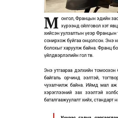
М
онгол, Францын эдийн засг
хүрээнд ойлговол хэт явц
хийсэн уулзалтын үеэр Францын
сонирхож буйгаа онцолсон. Энэ нь 
болохыг харуулж байна. Франц бо
үйлдвэрлэлийн гол төв.
Энэ утгаараа дэлхийн томоохон б
байгаль орчинд ээлтэй, тогтв
чухалчилж байна. Иймд мал аж 
хэрэглээний зах зээлтэй холбо
баталгаажуулалт хийх, стандарт 
Үүнээс гадна сэргээгдэ