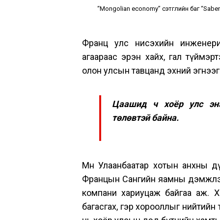
“Mongolian economy” сэтгүүлийн баг “Sab
Франц улс нисэхийн инженерин
агаараас эрэн хайх, гал түймэр
олон улсын тавцанд эхний эгнээг өн
Цаашид ч хоёр улс эн
төлөвтэй байна.
Мөн Улаанбаатар хотын анхны 
Францын Сангийн яамны дэмжлэг
компани хариуцаж байгаа аж. Х
багасгах, гэр хорооллыг нийтийн 