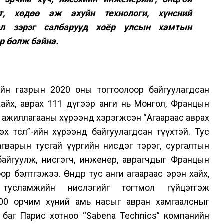
лт, хөдөө аж ахуйн технологи, хүнсний
лэл зэрэг салбарууд хоёр улсын хамтын
р болж байна.
ийн газрын 2020 оны тогтоолоор байгуулагдсан
айх, аврах 111 дүгээр анги нь Монгол, Францын
 ажиллагааны хүрээнд хэрэгжсэн “Агаараас аврах
 төсөл”-ийн хүрээнд байгуулагдсан түүхтэй. Тус
агварын тусгай үүргийн нисдэг тэрэг, сургалтын
байгуулж, нисгэгч, инженер, аврагчдыг Францын
 бэлтгэжээ. Өнөөдөр тус анги агаараас эрэн хайх,
 тусламжийн нислэгийг тогтмол гүйцэтгэж
300 орчим хүний амь насыг авран хамгаалсныг
 баг Парис хотноо “Sabena Technics” компанийн