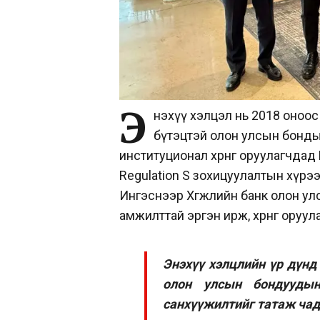
Э
нэхүү хэлцэл нь 2018 оноос
бүтэцтэй олон улсын бонды
институционал хөрөнгө оруулагчдад 
Regulation S зохицуулалтын хүрэ
Ингэснээр Хөгжлийн банк олон улс
амжилттай эргэн ирж, хөрөнгө ору
Энэхүү хэлцлийн үр дүнд
олон улсын бондуудын
санхүүжилтийг татаж чад