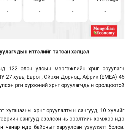
оруулагчдын итгэлийг татсан хэлцэл
д 122 олон улсын мэргэжлийн хөрөнгө оруулагч
АНУ 27 хувь, Европ, Ойрхи Дорнод, Африк (EMEA) 45
үлсэн өргөн хүрээний хөрөнгө оруулагчдын оролцоотой
 хугацааны хөрөнгө оруулалтын сангууд, 10 хувийг
гэврийн сангууд эзэлсэн нь эрэлтийн хэмжээ өндөр
ын чанар өндөр байсныг харуулсан үзүүлэлт болов.