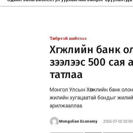
Төлбөртэй нийтлэл
Хөгжлийн банк ол
зээлээс 500 сая
татлаа
Монгол Улсын Хөгжлийн банк олон 
жилийн хугацаатай бондыг жилий
арилжааллаа.
Mongolian Economy
·
2026-07-02 03:00