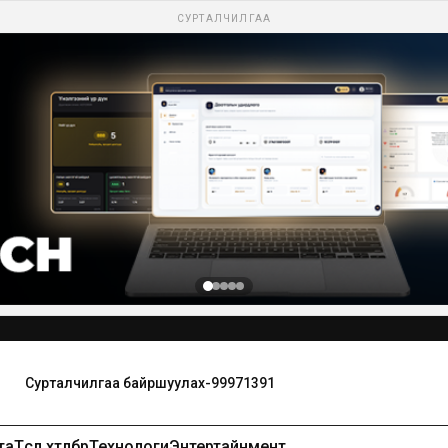
СУРТАЛЧИЛГАА
та
Төсөл хөтөлбөр
Технологи
Энтертайнмент