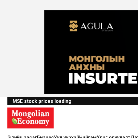
MSE stock prices loading
Эдийн засаг
Бизнес
Уул уурхай
Нийгэм
Хөрөнгө оруулалт
Да