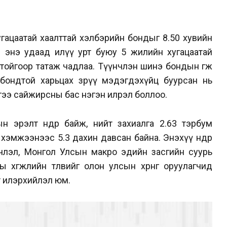
угацаатай хаалттай хэлбэрийн бондыг 8.50 хувийн
л энэ удаад илүү урт буюу 5 жилийн хугацаатай
тойгоор татаж чадлаа. Түүнчлэн шинэ бондын өгөөж
бондтой харьцах зөрүү мэдэгдэхүйц буурсан нь
гээ сайжирсны бас нэгэн илрэл боллоо.
дын эрэлт өндөр байж, нийт захиалга 2.63 тэрбум
 хэмжээнээс 5.3 дахин давсан байна. Энэхүү өндөр
члэл, Монгол Улсын макро эдийн засгийн суурь
 хөгжлийн төлөвийг олон улсын хөрөнгө оруулагчид
т илэрхийлэл юм.