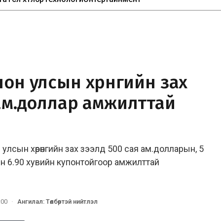
он улсын хөрөнгийн зах
 ам.доллар амжилттай
улсын хөрөнгийн зах зээлд 500 сая ам.долларын, 5
н 6.90 хувийн купонтойгоор амжилттай
:00
·
Ангилал
:
Төлбөртэй нийтлэл