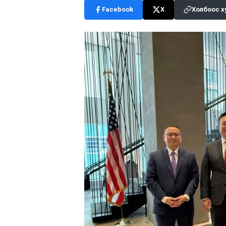
Facebook
X
Холбоос х