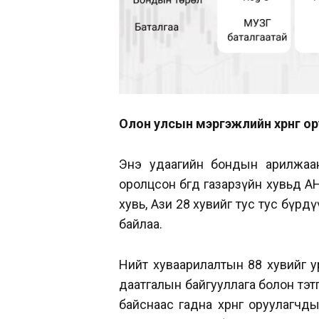
Олон улсын мэргэжлийн хөрөнгө 
Энэ удаагийн бондын арилжаан
оролцсон бөгөөд газарзүйн хувьд 
хувь, Ази 28 хувийг тус тус бүрдү
байлаа.
Нийт хуваарилалтын 88 хувийг урт
даатгалын байгууллага болон тэт
байснаас гадна хөрөнгө оруулагчд