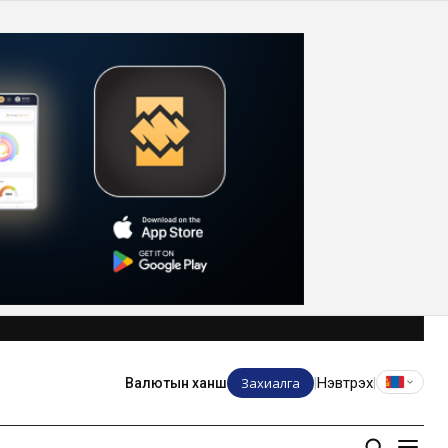
Захиалга
Нэвтрэх
Валютын ханш
|
|