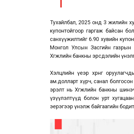
Тухайлбал, 2025 онд 3 жилийн х
купонтойгоор гаргаж байсан бо
санхүүжилтийг 6.90 хувийн купон
Монгол Улсын Засгийн газрын 
Хөгжлийн банкны эрсдэлийн үнэл
Хэлцлийн үеэр хөрөнгө оруулагч
ам.долларт хүрч, санал болгосон
эрэлт нь Хөгжлийн банкны шинэ
үзүүлэлтүүд болон урт хугацааны
эерэгээр үнэлж байгаагийн боди