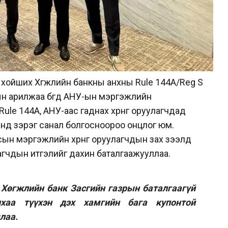
 хойших Хөгжлийн банкны анхны Rule 144A/Reg S
н арилжаа бөгөөд АНУ-ын мэргэжлийн
Rule 144A, АНУ-аас гаднах хөрөнгө оруулагчдад
энд зэрэг санал болгосноороо онцлог юм.
ын мэргэжлийн хөрөнгө оруулагчдын зах зээлд
улагчдын итгэлийг дахин баталгаажууллаа.
 Хөгжлийн банк Засгийн газрын баталгаагүй
хаа түүхэн дэх хамгийн бага купонтой
лаа.