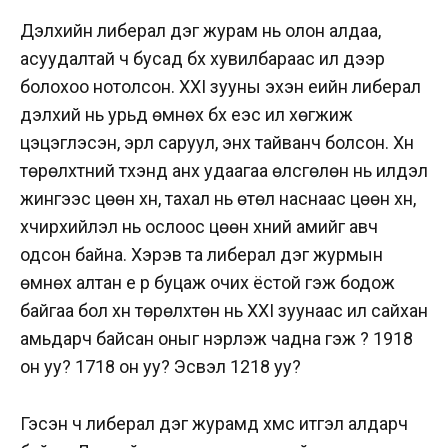
Дэлхийн либерал дэг журам нь олон алдаа,
асуудалтай ч бусад бүх хувилбараас илүү дээр
болохоо нотолсон. XXI зууны эхэн үеийн либерал
дэлхий нь урьд өмнөх бүх үеэс илүү хөгжиж
цэцэглэсэн, эрүүл саруул, энх тайванч болсон. Хүн
төрөлхтний түүхэнд анх удаагаа өлсгөлөн нь илүүдэл
жингээс цөөн хүн, тахал нь өтөл наснаас цөөн хүн,
хүчирхийлэл нь ослоос цөөн хүний амийг авч
одсон байна. Хэрэв та либерал дэг журмын
өмнөх алтан үе рүү буцаж очих ёстой гэж бодож
байгаа бол хүн төрөлхтөн нь XXI зуунаас илүү сайхан
амьдарч байсан оныг нэрлэж чадна гэж үү? 1918
он уу? 1718 он уу? Эсвэл 1218 уу?
Гэсэн ч либерал дэг журамд хүмүүс итгэл алдарч