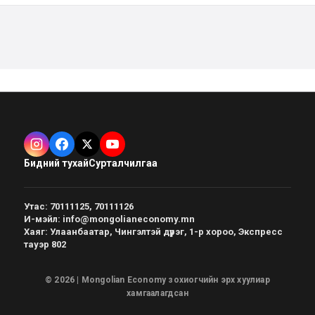
Бидний тухай
Сурталчилгаа
Утас
:
70111125, 70111126
И-мэйл
:
info@mongolianeconomy.mn
Хаяг
:
Улаанбаатар, Чингэлтэй дүүрэг, 1-р хороо, Экспресс
тауэр 802
© 2026 | Mongolian Economy зохиогчийн эрх хуулиар
хамгаалагдсан