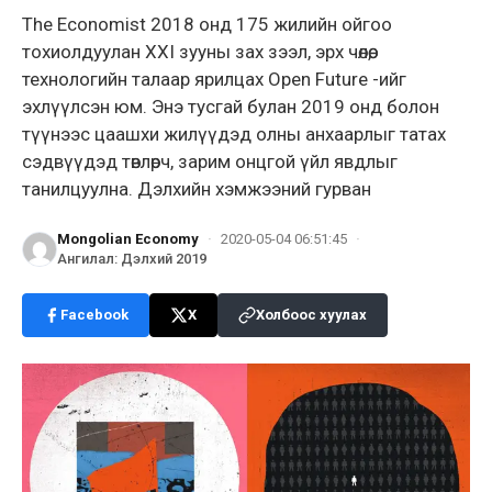
The Economist 2018 онд 175 жилийн ойгоо
тохиолдуулан XXI зууны зах зээл, эрх чөлөө,
технологийн талаар ярилцах Open Future -ийг
эхлүүлсэн юм. Энэ тусгай булан 2019 онд болон
түүнээс цаашхи жилүүдэд олны анхаарлыг татах
сэдвүүдэд төвлөрч, зарим онцгой үйл явдлыг
танилцуулна. Дэлхийн хэмжээний гурван
Mongolian Economy
·
2020-05-04 06:51:45
·
Ангилал
:
Дэлхий 2019
Facebook
X
Холбоос хуулах