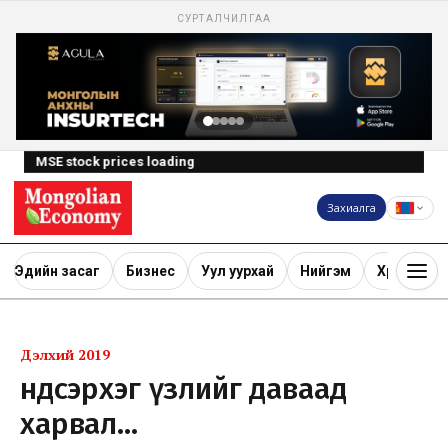
СУРТАЛЧИЛГАА
MSE stock prices loading
Захиалга
Эдийн засаг
Бизнес
Уул уурхай
Нийгэм
Хөрөнгө ору
Дэлхий 2019
Үндсэрхэг үзлийг даваад
харвал…