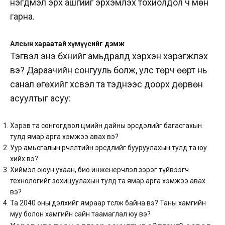
нэгдмэл эрх ашгийг эрхэмлэх тохиолдол ч мөн
гарна.
Алсын
хараатай
хүмүүсийг
дэмж
Тэгвэл энэ бүхнийг амьдралд хэрхэн хэрэгжүүлэх
вэ? Дараачийн сонгууль болж, улс төрч өөрт нь
санал өгөхийг хүсвэл та тэднээс доорх дөрвөн
асуултыг асуу:
Хэрэв та сонгогдвол цөмийн дайны эрсдэлийг багасгахын
тулд ямар арга хэмжээ авах вэ?
Уур амьсгалын өөрчлөлтийн эрсдлийг бууруулахын тулд та юу
хийх вэ?
Хиймэл оюун ухаан, био инженерчлэл зэрэг түйвээгч
технологийг зохицуулахын тулд та ямар арга хэмжээ авах
вэ?
Та 2040 оны дэлхийг ямраар төсөөлж байна вэ? Таны хамгийн
муу болон хамгийн сайн таамаглал юу вэ?