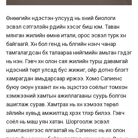
Өнөөгийн үндэстэн-улсууд нь хүний биологи
эсвэл сэтгэлзүйн үүрдийн хэсэг биш юм. Таван
мянган жилийн өмнө итали, орос эсвэл турк хүн
байгаагүй. Хүн бол генд нь бүлгийн үнэнч чанар
тамгалагдсан бүх талаараа нийгмийн амьтан гэдэг
нь үнэн. Гэвч хүн олон сая жилийн турш давамгай
үндэсний төрт улсад бус жижиг, ойр дотно бүлэгт
хамрагдан амьдарсаар иржээ. Хомо Сапиенс
буюу оюун ухаант хүн нь эцэстээ соёлыг томхон
хэмжээний хамтын ажиллагааны суурь болгон
ашиглаж сурав. Хамтрах нь хүн хэмээх төрөл
зүйлийн хувьд амжилтад хүрэх түлхүүр билээ. Гэвч
соёл нь маш уян хатан. Шоргоолж эсвэл
шимпанзегээс ялгаатай нь Сапиенс нь их олон