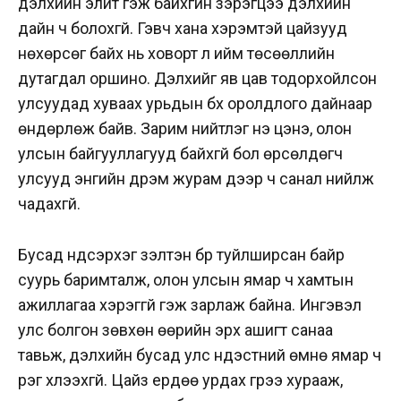
дэлхийн элит гэж байхгүйн зэрэгцээ дэлхийн
дайн ч болохгүй. Гэвч хана хэрэмтэй цайзууд
нөхөрсөг байх нь ховорт л ийм төсөөллийн
дутагдал оршино. Дэлхийг яв цав тодорхойлсон
улсуудад хуваах урьдын бүх оролдлого дайнаар
өндөрлөж байв. Зарим нийтлэг үнэ цэнэ, олон
улсын байгууллагууд байхгүй бол өрсөлдөгч
улсууд энгийн дүрэм журам дээр ч санал нийлж
чадахгүй.
Бусад үндсэрхэг үзэлтэн бүүр туйлширсан байр
суурь баримталж, олон улсын ямар ч хамтын
ажиллагаа хэрэггүй гэж зарлаж байна. Ингэвэл
улс болгон зөвхөн өөрийн эрх ашигт санаа
тавьж, дэлхийн бусад улс үндэстний өмнө ямар ч
үүрэг хүлээхгүй. Цайз ердөө урдах гүүрээ хурааж,