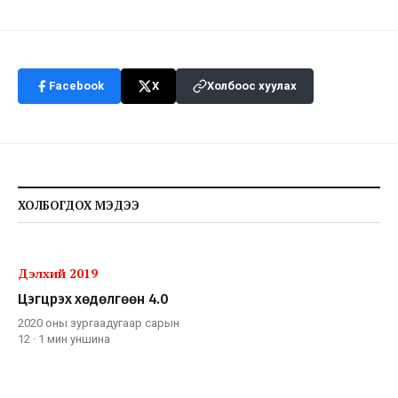
Facebook
X
Холбоос хуулах
ХОЛБОГДОХ МЭДЭЭ
Дэлхий 2019
Цэгцрэх хөдөлгөөн 4.0
2020 оны зургаадугаар сарын
12
·
1 мин
уншина