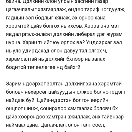
байна. Дэлхийн олон улсын засгийн газар
цагаачлалыг хязгаарлаж, өндөр тариф ногдуулж,
гаднын үзэл бодлыг хянаж, эх орноо хана
хэрэмтэй цайз болгох нь ихсэв. Хэрэв энэ мэт
явдал үргэлжилвэл дэлхийн либерал дэг журам
нурна. Харин түүнийг юу орлох вэ? Үндсэрхэг үзэл
нь улс удирдахад олон давуу тал олгох ч,
харамсалтай нь дэлхийг бүхлээр нь залах
бодитой төлөвлөгөө үүнд байхгүй.
Зарим үндсэрхэг үзэлтэн дэлхийг хана хэрэмтэй
боловч нөхөрсөг цайзуудын сүлжээ болно гэдэгт
найдаж буй. Цайз-үндэстэн болгон өөрийн
онцлог шинж, сонирхлоо хамгаалах боловч бүх
цайз хоорондоо хамтран ажиллаж, энх тайвнаар
наймаалцана. Цагаачлал, олон талт соёл,