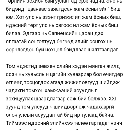
төрлийн зохион байгуулалтад орж чадна. Энэ нь
бидэнд “цаанаас заяагдсан жам ёсны зүйл” биш
юм. Хот-улс нь эзэнт гүрнээс илүү жам ёсных биш,
үндэсний төрт улс нь овгоос илүү жам ёсных биш
билээ. Эдгээр нь Сапиенсийн цэсэн дэх
ялгаатай сонголтууд бөгөөд алийг сонгох нь
өөрчлөгдөн буй нөхцөл байдлаас шалтгаалдаг.
Том үндэстнүүд зөвхөн сүүлийн хэдэн мянган жилд
үүссэн нь хувьслын цагийн хуваариар бол өчигдөр
өглөөд тооцогдох агаад жижиг овгууд шийдэж
чадахгүй томхон хэмжээний асуудлыг
зохицуулах шаардлагаар үүсэж бий болжээ. XXI
зуунд том улсууд ч шийдвэрлэж чадахааргүй
олон улсын асуудалтай бид нүүр тулаад байна.
Тиймээс үндэсний үзлийнхээ төлөө гаргадаг үнэнч