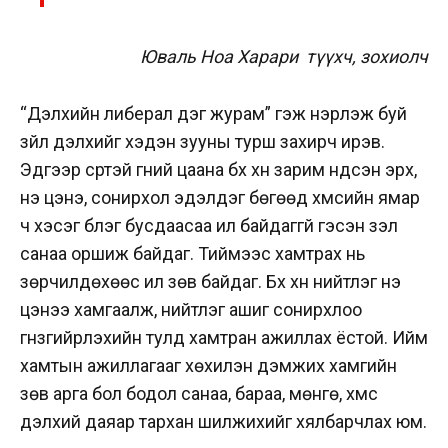
Юваль Ноа Харари түүхч, зохиолч
“Дэлхийн либерал дэг журам” гэж нэрлэж буй
зүйл дэлхийг хэдэн зууны турш захирч ирэв.
Эдгээр сүртэй үгний цаана бүх хүн зарим үндсэн эрх,
үнэ цэнэ, сонирхол эдэлдэг бөгөөд хүмүүсийн ямар
ч хэсэг бүлэг бусдаасаа илүү байдаггүй гэсэн үзэл
санаа оршиж байдаг. Тиймээс хамтрах нь
зөрчилдөхөөс илүү зөв байдаг. Бүх хүн нийтлэг үнэ
цэнээ хамгаалж, нийтлэг ашиг сонирхлоо
гүнзгийрүүлэхийн тулд хамтран ажиллах ёстой. Ийм
хамтын ажиллагааг хөхиүлэн дэмжих хамгийн
зөв арга бол бодол санаа, бараа, мөнгө, хүмүүс
дэлхий даяар тархан шилжихийг хялбарчлах юм.