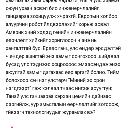
хамгаалах хана барьж чадахгүй. Нэг ч улс хиймэл
оюун ухаан эсвэл био инженерчлэлийг
ганцаараа зохицуулж хүчрэхгүй. Европын холбоо
алуурчин робот үйлдвэрлэхийг хорьж эсвэл
Америк хүний хүүхдэд генийн инженерчлэлийн
өөрчлөлт хийхийг хориглосон ч энэ нь
хангалттай бус. Ерөөс ганц улс өндөр эрсдэлтэй
ч өндөр ашигтай энэ замыг сонгохоор шийдвэл
бусад улс тэднээс хоцрохоос эмээсэндээ энэхүү
аюултай замыг дагахаас өөр аргагүй болно. Тийм
болохоор хэн нэг улстөрч “Миний эх орон
нэгдүгээрт” гэж хэлвэл түүнээс ингэж асуугтун:
Танай улс ганцаараа хэрхэн цөмийн дайнаас
сэргийлж, уур амьсгалын өөрчлөлтийг зогсоож,
түйвээгч технологиудыг журамлах вэ?