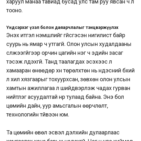
харуул манаа тавиад бусад улс там руу явсан ч үл
тооно.
Үндсэрхэг үзэл болон даяарчлалыг тэнцвэржүүлэх
Энэхүү итгэл үнэмшлийг үгүйсгэсэн нигилист байр
суурь нь ямар ч утгагүй. Олон улсын худалдааны
сүлжээгүйгээр орчин цагийн нэг ч эдийн засаг
тэсэж үлдэхгүй. Танд таалагдах эсэхээс үл
хамааран өнөөдөр хүн төрөлхтөн нь үндэсний бүхий
л хил хязгаарыг тохуурхсан, зөвхөн олон улсын
хамтын ажиллагаа л шийдвэрлэж чадах гурван
нийтлэг асуудалтай нүүр тулаад байна. Энэ бол
цөмийн дайн, уур амьсгалын өөрчлөлт,
технологийн түйвээн юм.
Та цөмийн өвөл эсвэл дэлхийн дулаарлаас