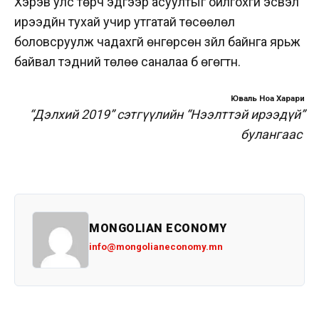
Хэрэв улс төрч эдгээр асуултыг ойлгохгүй эсвэл
ирээдүйн тухай учир утгатай төсөөлөл
боловсруулж чадахгүй өнгөрсөн зүйл байнга ярьж
байвал тэдний төлөө саналаа бүү өгөгтүн.
Юваль Ноа Харари
“Дэлхий 2019” сэтгүүлийн “Нээлттэй ирээдүй”
булангаас
MONGOLIAN ECONOMY
info@mongolianeconomy.mn