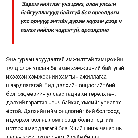
Зарим нийтлэг үнэ цэнэ, олон улсын
байгууллагууд байхгүй бол өрсөлдөгч
улс орнууд энгийн дүрэм журам дээр ч
санал нийлж чадахгүй, арсалдана
Энэ гурван асуудалтай амжилттай тэмцэхийн
тулд олон улсын багахан хэмжээний байтугай
ихээхэн хэмжээний хамтын ажиллагаа
шаардлагатай. Бид дэлхийн онцлогийг бий
болгож, өөрийн улсаас гадна хүн төрөлхтөн,
дэлхий гарагтаа үнэнч байхад хүмүүсийг уриалах
ёстой. Дэлхийн ийм онцлогийг бий болгоход
үндсэрхэг үзэл нь үлэмж саад болно гэдгийг
нотлох шаардлагагүй биз. Хүний шинж чанар нь
дасан зохицохдоо чамгүй сайн билээ.