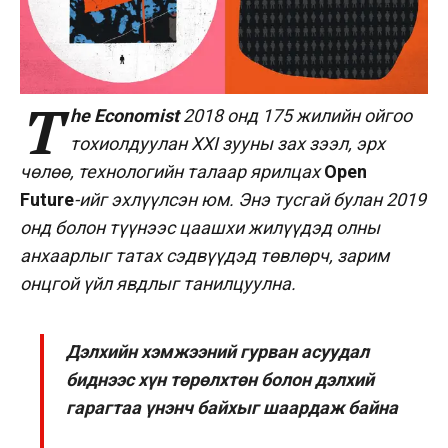
T
he Economist
2018 онд 175 жилийн ойгоо
тохиолдуулан XXI зууны зах зээл, эрх
чөлөө, технологийн талаар ярилцах
Open
Future
-ийг эхлүүлсэн юм. Энэ тусгай булан 2019
онд болон түүнээс цаашхи жилүүдэд олны
анхаарлыг татах сэдвүүдэд төвлөрч, зарим
онцгой үйл явдлыг танилцуулна.
Дэлхийн хэмжээний гурван асуудал
биднээс хүн төрөлхтөн болон дэлхий
гарагтаа үнэнч байхыг шаардаж байна