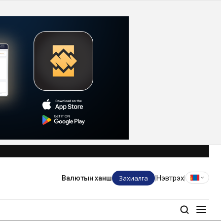
Захиалга
Нэвтрэх
Валютын ханш
|
|