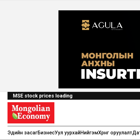
MSE stock prices loading
Эдийн засаг
Бизнес
Уул уурхай
Нийгэм
Хөрөнгө оруулалт
Да