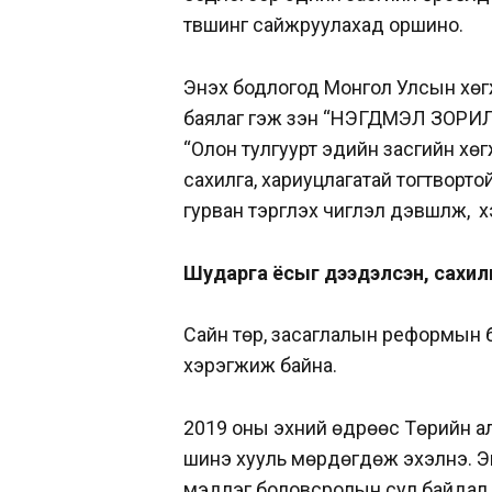
түвшинг сайжруулахад оршино.
Энэхүү бодлогод Монгол Улсын хөг
баялаг гэж үзэн “НЭГДМЭЛ ЗОРИ
“Олон тулгуурт эдийн засгийн хө
сахилга, хариуцлагатай тогтвортой
гурван тэргүүлэх чиглэл дэвшүүлж, х
Шударга ёсыг дээдэлсэн, сахилг
Сайн төр, засаглалын реформын бо
хэрэгжиж байна.
2019 оны эхний өдрөөс Төрийн а
шинэ хууль мөрдөгдөж эхэлнэ. Э
мэдлэг боловсролын сул байдал ар