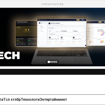
СУРТАЛЧИЛГАА
та
Төсөл хөтөлбөр
Технологи
Энтертайнмент