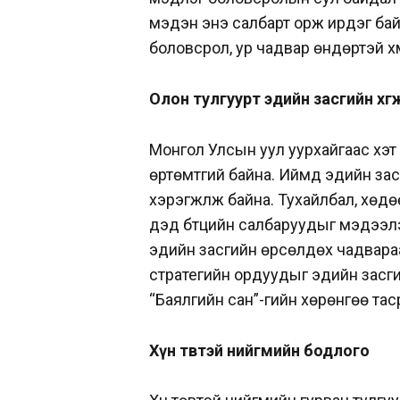
мэдэн энэ салбарт орж ирдэг ба
боловсрол, ур чадвар өндөртэй хү
Олон тулгуурт эдийн засгийн хө
Монгол Улсын уул уурхайгаас хэт 
өртөмтгий байна. Иймд эдийн засг
хэрэгжүүлж байна. Тухайлбал, хөдө
дэд бүтцийн салбаруудыг мэдээлэл
эдийн засгийн өрсөлдөх чадвараа 
стратегийн ордуудыг эдийн засгий
“Баялгийн сан”-гийн хөрөнгөө таср
Хүн төвтэй нийгмийн бодлого