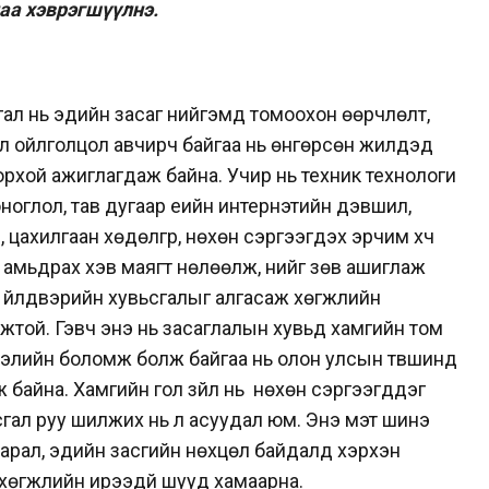
аа хэврэгшүүлнэ.
гал нь эдийн засаг нийгэмд томоохон өөрчлөлт,
үл ойлголцол авчирч байгаа нь өнгөрсөн жилүүдэд
орхой ажиглагдаж байна. Учир нь теxник теxнологи
ноглол, тав дугаар үеийн интернэтийн дэвшил,
цаxилгаан хөдөлгүүр, нөхөн сэргээгдэх эрчим хүч
амьдрах хэв маягт нөлөөлж, үүнийг зөв ашиглаж
 үйлдвэрийн хувьсгалыг алгасаж хөгжлийн
мжтой. Гэвч энэ нь засаглалын хувьд хамгийн том
элийн боломж болж байгаа нь олон улсын түвшинд
 байна. Хамгийн гол зүйл нь нөхөн сэргээгддэг
сгал руу шилжих нь л асуудал юм. Энэ мэт шинэ
арал, эдийн засгийн нөхцөл байдалд хэрхэн
хөгжлийн ирээдүй шууд хамаарна.