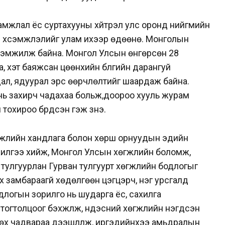
ламжлал ёс суртахууны хүйтрэл улс оронд нийгмийн
ы хүсэмжлэлийг улам ихээр өдөөнө. Монголын
үсэмжилж байна. Монгол Улсын өнгөрсөн 28
, хэт баяжсан цөөнхийн бүлгийн дарангуй
дал, ядуурал эрс өөрчлөлтийг шаардаж байна.
 нь захирч чадахаа больж,доороо хууль журам
тохироо бүрдсэн гэж үзнэ.
гжлийн хандлага болон хөрш орнуудын эдийн
жилгээ хийж, Монгол Улсын хөгжлийн боломж,
 тулгуурлан Гурван тулгуурт хөгжлийн бодлогыг
замбараагүй хөдөлгөөн цэгцэрч, нэг урсгалд
длогын зорилго нь шударга ёс, сахилга
 тогтолцоог бэхжүүлж, үндэсний хөгжлийн нэгдсэн
өх чадвараа дээшлүүлж, иргэдийнхээ амьдралын