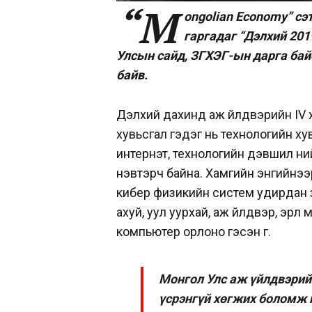
“M
ongolian Economy” сэ
гаргадаг “Дэлхий 201
Улсын сайд, ЗГХЭГ-ын дарга ба
байв.
Дэлхий дахинд аж үйлдвэрийн IV х
хувьсгал гэдэг нь технологийн ху
интернэт, технологийн дэвшил нийг
нэвтэрч байна. Хамгийн энгийнээр
кибер физикийн систем удирдан з
ахуй, уул уурхай, аж үйлдвэр, эрүү
компьютер орлоно гэсэн үг.
Монгол Улс аж үйлдвэрий
үсрэнгүй хөгжих боломж н