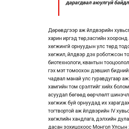
дарагдвал аюулгүй байдл
Дөрөвдүгээр аж үйлдвэрийн хувьс
харин иргэд төр,засгийн хооронд 
хөгжингүй орнуудын улс төрд тод
хөгжил, үйлдвэр дэх роботжсон то
биотехнологи, квантын тооцоолол, 
гэх мэт томоохон дэвшил бидний 
чадвал манай улс гуравдугаар аж
хамгийн том үсрэлтийг хийх боло
асуудал бөгөөд өөрчлөлт шинэчл
хөгжиж буй орнуудад их харагдаж
тогтвортой аж үйлдвэрийн IV хувь
хөгжлийн хандлага, дэлхийн дула
дасан зохицохоос Монгол Улсын 