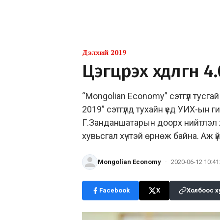
Дэлхий 2019
Цэгцрэх хөдөлгөөн 4
“Mongolian Economy” сэтгүүл тусг
2019” сэтгүүлд тухайн үед УИХ-ын 
Г.Занданшатарын доорх нийтлэл 
хувьсгал хүчтэй өрнөж байна. Аж ү
Mongolian Economy
·
2020-06-12 10:41
Facebook
X
Холбоос х