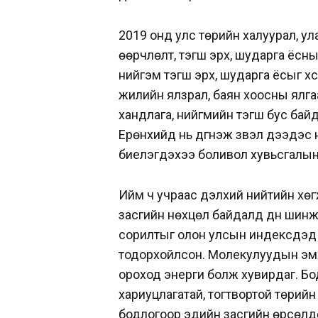
2019 онд улс төрийн халуурал, у
өөрчлөлт, тэгш эрх, шударга ёсн
нийгэм тэгш эрх, шударга ёсыг х
жилийн ялзрал, баян хоосны ялгаа
хандлага, нийгмийн тэгш бус бай
Ерөнхийд нь дүгнэж үзвэл дээдэс
биелэгдэхээ боливол хувьсгалын 
Ийм ч учраас дэлхий нийтийн хө
засгийн нөхцөл байдалд дүн шин
сорилтыг олон улсын индексүүдэд
тодорхойлсон. Молекулуудын эмх 
ороход энерги болж хувирдаг. Бо
хариуцлагатай, тогтвортой төрийн
бодлогоор эдийн засгийн өрсөлд