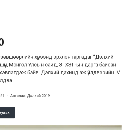
.0
ай зөвшөөрлийн хүрээнд эрхлэн гаргадаг “Дэлхий
гишүүн, Монгол Улсын сайд, ЗГХЭГ-ын дарга байсан
хэвлэгдэж байв. Дэлхий дахинд аж үйлдвэрийн IV
йлдвэ
:51
·
Ангилал
:
Дэлхий 2019
уулах