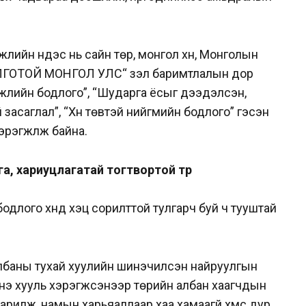
жлийн үндэс нь сайн төр, монгол хүн, Монголын
ЛГОТОЙ МОНГОЛ УЛС“ үзэл баримтлалын дор
гжлийн бодлого”, “Шударга ёсыг дээдэлсэн,
 засаглал”, “Хүн төвтэй нийгмийн бодлого” гэсэн
эрэгжүүлж байна.
а, хариуцлагатай тогтвортой төр
длого хүнд хэцүү сорилттой тулгарч буй ч тууштай
лбаны тухай хуулийн шинэчилсэн найруулгын
нэ хууль хэрэгжсэнээр төрийн албан хаагчдын
илж, намын харьяаллаар хаа хамаагүй хүмүүс дур