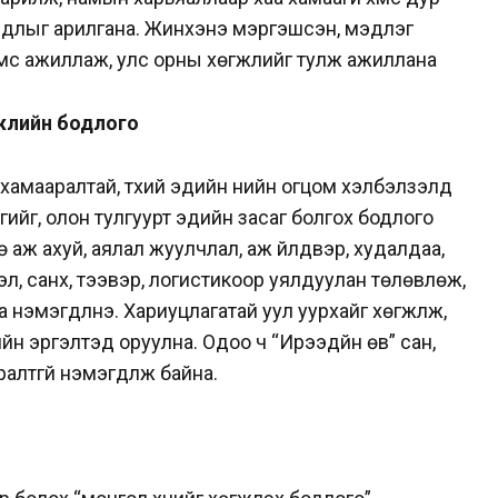
йдлыг арилгана. Жинхэнэ мэргэшсэн, мэдлэг
мүүс ажиллаж, улс орны хөгжлийг тулж ажиллана
гжлийн бодлого
хамааралтай, түүхий эдийн үнийн огцом хэлбэлзэлд
ийг, олон тулгуурт эдийн засаг болгох бодлого
ө аж ахуй, аялал жуулчлал, аж үйлдвэр, худалдаа,
, санхүү, тээвэр, логистикоор уялдуулан төлөвлөж,
нэмэгдүүлнэ. Хариуцлагатай уул уурхайг хөгжүүлж,
н эргэлтэд оруулна. Одоо ч “Ирээдүйн өв” сан,
алтгүй нэмэгдүүлж байна.