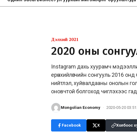
Дэлхий 2021
2020 оны сонгуу
Instagram дахь хуурамч мэдээлл
ерөнхийлөгчийн сонгууль 2016 онд 
нийтлэл, хуйвалдааны онолын гол
оновчтой болгоход чиглэхээс гад
Mongolian Economy
·
2020-05-20 03:51
Facebook
X
Холбоос х