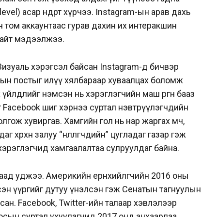
vel) асар өндөрт хүрчээ. Instagram-ын арав дахь
н том аккаунтаас гурав дахин их интеракшин
 сайт мэдээлжээ.
. Визуаль хэрэгсэл байсан Instagram-д бичвэр
дын постыг илүү хялбараар хуваалцах боломж
үйлдлийг нэмсэн нь хэрэглэгчийн маш өргөн бааз
г Facebook шиг хэрнээ суртал нэвтрүүлэгчдийн
лгож хувиргав. Хамгийн гол нь нар жаргах мөч,
аг хөөрхөн залуу “нөлөөлөгчдийн” цугладаг газар гэж
хэрэглэгчид хамгаалалтаа сулруулдаг байна.
лаад уджээ. Америкийн ерөнхийлөгчийн 2016 оны
эн үүргийг дутуу үнэлсэн гэж Сенатын тагнуулын
ан. Facebook, Twitter-ийн талаар хэвлэлээр
осын суртал ухуулагчид 2017 онд анхаарлаа