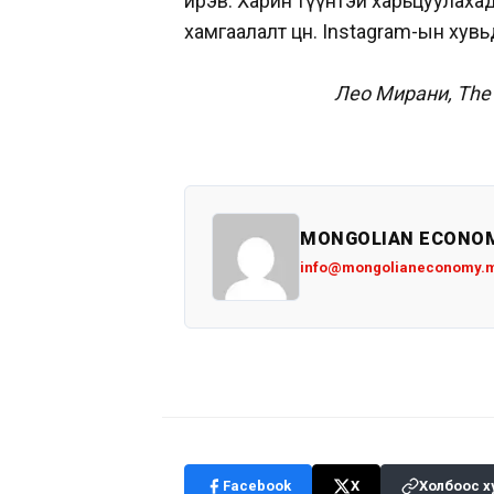
ирэв. Харин түүнтэй харьцуулаха
хамгаалалт цөөн. Instagram-ын ху
Лео Мирани, The
MONGOLIAN ECONO
info@mongolianeconomy.
Facebook
X
Холбоос х