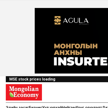
MSE stock prices loading
Эдийн засаг
Бизнес
Уул уурхай
Нийгэм
Хөрөнгө оруулалт
Да