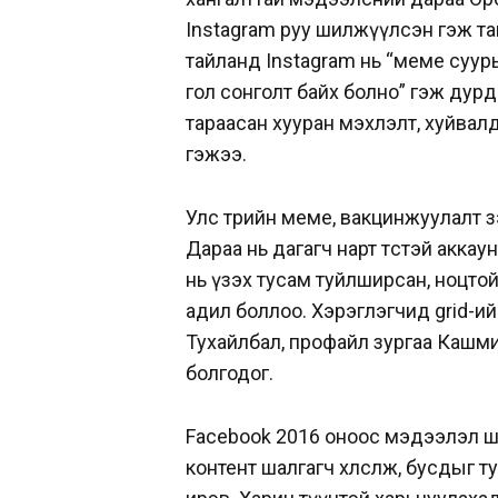
Instagram руу шилжүүлсэн гэж та
тайланд Instagram нь “меме суур
гол сонголт байх болно” гэж ду
тараасан хууран мэхлэлт, хуйвалд
гэжээ.
Улс төрийн меме, вакцинжуулалт зэр
Дараа нь дагагч нарт төстэй акка
нь үзэх тусам туйлширсан, ноцтой 
адил боллоо. Хэрэглэгчид grid-ий
Тухайлбал, профайл зургаа Кашм
болгодог.
Facebook 2016 оноос мэдээлэл ша
контент шалгагч хөлсөлж, бусдыг