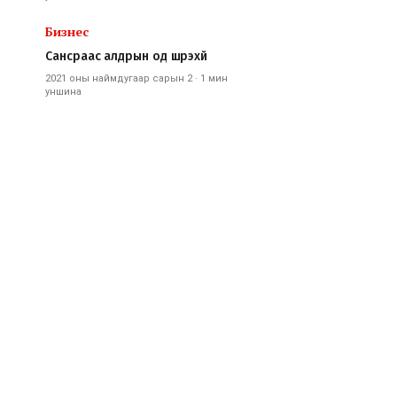
Бизнес
Сансраас алдрын од шүүрэхүй
2021 оны наймдугаар сарын 2
·
1 мин
уншина