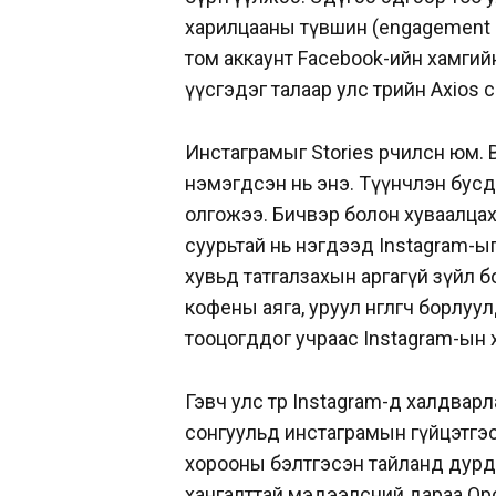
харилцааны түвшин (engagement le
том аккаунт Facebook-ийн хамгий
үүсгэдэг талаар улс төрийн Axios
Инстаграмыг Stories өөрчилсөн юм
нэмэгдсэн нь энэ. Түүнчлэн бус
олгожээ. Бичвэр болон хуваалцах 
суурьтай нь нэгдээд Instagram-ы
хувьд татгалзахын аргагүй зүйл бо
кофены аяга, уруул өнгөлөгч борлуулд
тооцогддог учраас Instagram-ын 
Гэвч улс төр Instagram-д халдвар
сонгуульд инстаграмын гүйцэтгэс
хорооны бэлтгэсэн тайланд дурдс
хангалттай мэдээлсний дараа Ор