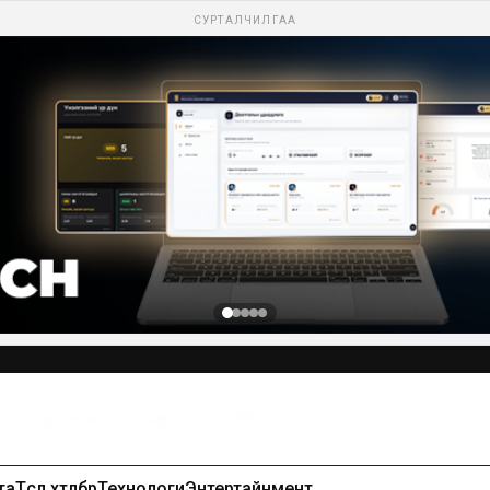
СУРТАЛЧИЛГАА
Сурталчилгаа байршуулах-99971391
та
Төсөл хөтөлбөр
Технологи
Энтертайнмент