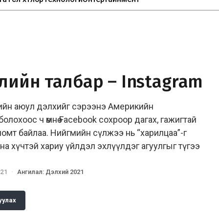
лийн талбар – Instagram
ийн аюул дэлхийг сэрээнэ Америкийн
болохоос ч өмнө Facebook сохроор дагах, гажигтай
омт байлаа. Нийгмийн сүлжээ нь “харилцаа”-г
на хүчтэй хариу үйлдэл эхлүүлдэг агуулгыг түгээ
:21
·
Ангилал
:
Дэлхий 2021
уулах