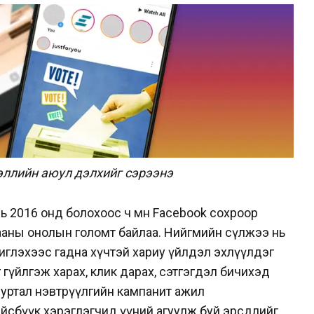
эллийн аюул дэлхийг сэрээнэ
ь 2016 онд болохоос ч өмнө Facebook сохроор
дааны онолын голомт байлаа. Нийгмийн сүлжээ нь
чиглэхээс гадна хүчтэй хариу үйлдэл эхлүүлдэг
 гүйлгэж харах, клик дарах, сэтгэгдэл бичихэд
суртал нэвтрүүлгийн кампанит ажил
йсбүүк хэрэглэгчид үүний агуулж буй эрсдлийг