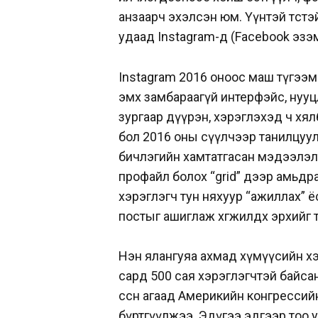
анзаарч эхэлсэн юм. Үүнтэй төстэ
удаад Instagram-д (Facebook эзэ
Instagram 2016 оноос маш түгээмэл
эмх замбараагүй интерфэйс, нууцла
зургаар дүүрэн, хэрэглэхэд ч хял
бол 2016 оны сүүлчээр танилцуула
бичлэгийн хамтатгасан мэдээлэл 
профайл болох “grid” дээр амьдр
хэрэглэгч тун няхуур “ажиллах” ё
постыг ашиглаж хөгжилдөх эрхийг
Нэн ялангуяа ахмад хүмүүсийн хэр
сард 500 сая хэрэглэгчтэй байса
өссөн агаад Америкийн конгрессий
бүртгүүлжээ. Эдүгээ эдгээр тоо у