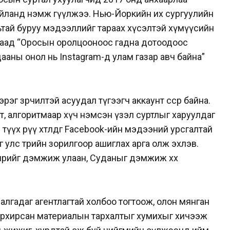
йланд нэмж өгүүлжээ. Нью-Йоркийн их сургуулийн
ьтай буруу мэдээллийг тараах хүсэлтэй хүмүүсийн
рдаад “Оросын оролцооноос гадна дотоодоос
ааны онол нь Instagram-д улам газар авч байна”
эг зөрчилтэй асуудал түгээгч аккаунт өссөөр байна.
унт, алгоритмаар хүч нэмсэн үзэл суртлыг харуулдаг
түүх рүү хөтөлдөг Facebook-ийн мэдээний урсгалтай
г улс төрийн зорилгоор ашиглах арга олж эхлэв.
ирийг дэмжиж улаан, Суданыг дэмжиж хөх
лгадаг агентлагтай холбоо тогтоож, олон мянган
 турхирсан материалын тархалтыг хумихыг хичээж