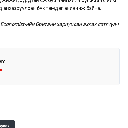
д жижиг, хурдтай өсөж буй нийгмийн сүлжээнд ийм
вьд анхааруулсан бүх тэмдэг анивчиж байна.
 Economist-ийн Британи хариуцсан ахлах сэтгүүлч
MY
mn
уулах