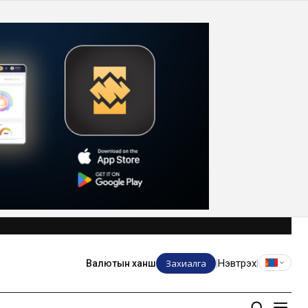
Захиалга
Нэвтрэх
Валютын ханш
|
|