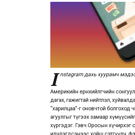
I
nstagram дахь хуурамч мэдэ
Америкийн ерөнхийлөгчийн сонгуул
дагах, гажигтай нийтлэл, хуйвал
“харилцаа”-г оновчтой болгоход 
агуулгыг түгээх замаар хүмүүсийг
хүргэдэг. Гэвч Оросын хүчирхэг 
илчлэгдсэнээс хойш сэтгүүлч, фэ