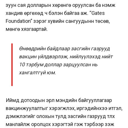
зуун сая долларын хөрөнгө оруулсан ба нэмж
хандив өргөхөд ч бэлэн байгаа аж.
“Gates
Foundation” зэрэг хувийн сангуудынн төсөв,
мөнгө хязгаартай.
Өнөөдрийн байдлаар засгийн газрууд
вакцин үйлдвэрлэж, нийлүүлэхэд нийт
10 тэрбум доллар зарцуулсан нь
хангалтгүй юм.
Иймд дотоодын эрүүл мэндийн байгууллагаар
вакцинжуулалтыг хэрэгжүүлэх, иргэдийнхээ итгэл,
дэмжлэгийг олохын тулд засгийн газрууд түлхүү
манлайлж оролцох хэрэгтэй гэж тэрбээр үзэж