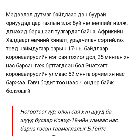
Мэдээлэл дутмаг байдлаас үүдэн буурай
орнуудад цар тахлын үзүүлж буй нөлөөллийг үнэлж,
дүгнэхэд бэрхшээл тулгардаг байна. Африкийн
Халдварт өвчний хяналт, урьдчилан сэргийлэх
төвд наймдугаар сарын 17-ны байдлаар
коронавирусийн нэг сая тохиолдол, 25 мянган хүн
нас барсан гэж бүртгэгдсэн бол Энэтхэгт
коронавирусийн улмаас 52 мянга орчим хүн нас
баржээ. Гэвч бодит тоо үүнээс ч өндөр байж
болзошгүй.
Нөгөөтээгүүр, олон сая хүн шууд ба
шууд бусаар Ковид-19-ийн улмаас нас
барна гэсэн таамаглалыг Б.Гейтс