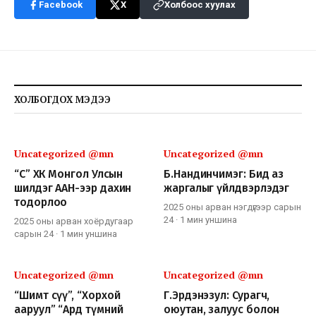
Facebook
X
Холбоос хуулах
ХОЛБОГДОХ МЭДЭЭ
Uncategorized @mn
Uncategorized @mn
“СҮҮ” ХК Монгол Улсын
Б.Нандинчимэг: Бид аз
шилдэг ААН-ээр дахин
жаргалыг үйлдвэрлэдэг
тодорлоо
2025 оны арван нэгдүгээр сарын
24
·
1 мин
уншина
2025 оны арван хоёрдугаар
сарын 24
·
1 мин
уншина
Uncategorized @mn
Uncategorized @mn
“Шимт сүү”, “Хорхой
Г.Эрдэнэзул: Сурагч,
ааруул” “Ард түмний
оюутан, залуус болон