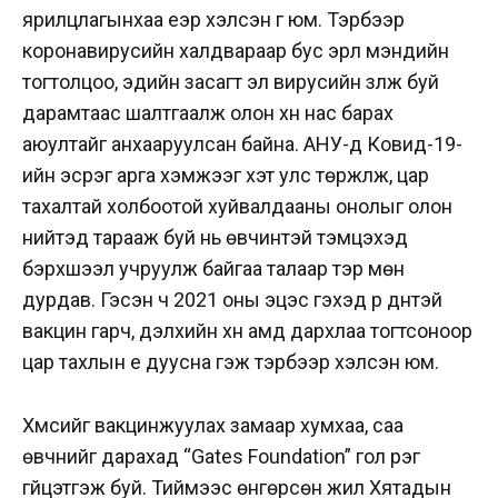
ярилцлагынхаа үеэр хэлсэн үг юм. Тэрбээр
коронавирусийн халдвараар бус эрүүл мэндийн
тогтолцоо, эдийн засагт эл вирусийн үзүүлж буй
дарамтаас шалтгаалж олон хүн нас барах
аюултайг анхааруулсан байна. АНУ-д Ковид-19-
ийн эсрэг арга хэмжээг хэт улс төржүүлж, цар
тахалтай холбоотой хуйвалдааны онолыг олон
нийтэд тарааж буй нь өвчинтэй тэмцэхэд
бэрхшээл учруулж байгаа талаар тэр мөн
дурдав. Гэсэн ч 2021 оны эцэс гэхэд үр дүнтэй
вакцин гарч, дэлхийн хүн амд дархлаа тогтсоноор
цар тахлын үе дуусна гэж тэрбээр хэлсэн юм.
Хүмүүсийг вакцинжуулах замаар хумхаа, саа
өвчнийг дарахад “Gates Foundation” гол үүрэг
гүйцэтгэж буй. Тиймээс өнгөрсөн жил Хятадын