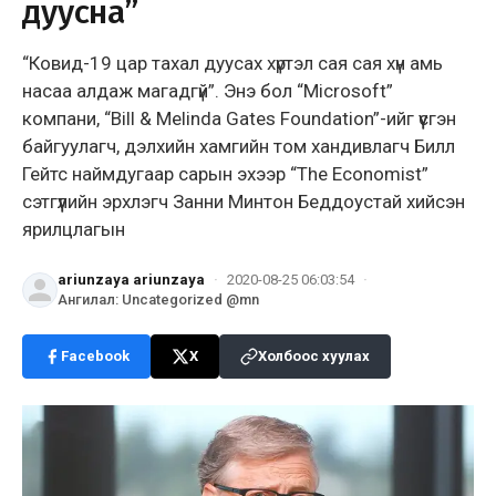
дуусна”
“Ковид-19 цар тахал дуусах хүртэл сая сая хүн амь
насаа алдаж магадгүй”. Энэ бол “Microsoft”
компани, “Bill & Melinda Gates Foundation”-ийг үүсгэн
байгуулагч, дэлхийн хамгийн том хандивлагч Билл
Гейтс наймдугаар сарын эхээр “The Economist”
сэтгүүлийн эрхлэгч Занни Минтон Беддоустай хийсэн
ярилцлагын
ariunzaya ariunzaya
·
2020-08-25 06:03:54
·
Ангилал
:
Uncategorized @mn
Facebook
X
Холбоос хуулах