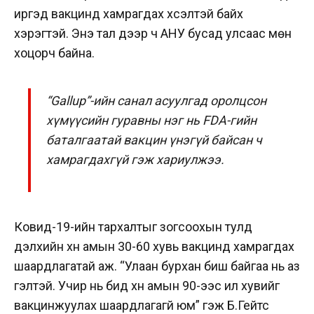
иргэд вакцинд хамрагдах хүсэлтэй байх
хэрэгтэй. Энэ тал дээр ч АНУ бусад улсаас мөн
хоцорч байна.
“Gallup”-ийн санал асуулгад оролцсон
хүмүүсийн гуравны нэг нь FDA-гийн
баталгаатай вакцин үнэгүй байсан ч
хамрагдахгүй гэж хариулжээ.
Ковид-19-ийн тархалтыг зогсоохын тулд
дэлхийн хүн амын 30-60 хувь вакцинд хамрагдах
шаардлагатай аж. “Улаан бурхан биш байгаа нь аз
гэлтэй. Учир нь бид хүн амын 90-ээс илүү хувийг
вакцинжуулах шаардлагагүй юм” гэж Б.Гейтс