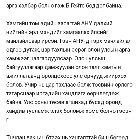
арга хэлбэр болно гэж Б.Гейтс боддог байна.
Хамгийн том эдийн засагтай АНУ дэлхий
нийтийн эрүүл мэндийг хамгаалах үйлсийг
манлайлсаар ирсэн. Гэвч АНУ-д тэрхүү манлайлал
өдгөө дутаж, цар тахлын эсрэг олон улсын арга
хэмжээг цалгардуулсаар.
Олон улсын
байгууллагаар дамжуулан олон талт хамтын
ажиллагаанд оролцохоос улс орнууд жийрхэх
болов. Учир нь цар тахлаас болж төсвийн орлого
татарснаар иргэдийн хандлага өөрчлөгдөж
байна. Улс орны төсөв агшихад бусад оронд
хандив тусламж үзүүлэх боломж хомс болно гэсэн
үг.
Түүнчлэн вакцин бүтээх нь хангалттай биш бөгөөд