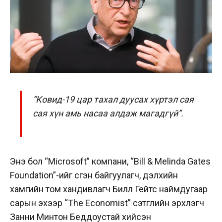
“Ковид-19 цар тахал дуусах хүртэл сая
сая хүн амь насаа алдаж магадгүй”.
Энэ бол “Microsoft” компани, “Bill & Melinda Gates
Foundation”-ийг үүсгэн байгуулагч, дэлхийн
хамгийн том хандивлагч Билл Гейтс наймдугаар
сарын эхээр “The Economist” сэтгүүлийн эрхлэгч
Занни Минтон Беддоустай хийсэн