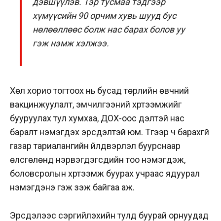
дэвшүүлэв. Тэр тусмаа тэдгээр
хүмүүсийн 90 орчим хувь шууд бус
нөлөөллөөс болж нас барах болов уу
гэж нэмж хэлжээ.
Хөл хорио тогтоох нь бусад төрлийн өвчний
вакцинжуулалт, эмчилгээний хүртээмжийг
бууруулах тул хумхаа, ДОХ-оос үүдэлтэй нас
баралт нэмэгдэх эрсдэлтэй юм. Түүгээр ч барахгүй
газар тариалангийн үйлдвэрлэл буурснаар
өлсгөлөнд нэрвэгдэгсдийн тоо нэмэгдэж,
боловсролын хүртээмж буурах учраас ядуурал
нэмэгдэнэ гэж үзэж байгаа аж.
Эрсдэлээс сэргийлэхийн тулд буурай орнуудад