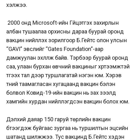
хэлжээ.
2000 онд Microsoft-ийн Гүйцэтгэх захирлын
албан тушаалаа орхисны дараа буурай оронд
вакцин нийлүүлэх зорилгоор Б.Гейтс олон улсын
“GAVI” эвслийг “Gates Foundation”-аар
дамжуулан эхлүүлж байв. Тэрбээр буурай оронд
саа, улаан бурхан өвчний вакциныг хүртээмжтэй
түгээх тал дээр туршлагатай нэгэн юм. Хэрэв
түүний таамагласан хугацаанд вакцин бэлэн
болвол Ковид-19-ийн вакцин нь зах зээлд
хамгийн хурдан нийлүүлэгдсэн вакцин болох юм.
Дэлхий даяар 150 гаруй төрлийн вакцин
бүтээгдэж буйгаас зургаа нь туршилтын эцсийн
шатанд шилжжээ. Тус вакцинд Б.Гейтс хэдэн