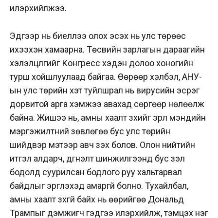
илэрхийлжээ.
Эдгээр нь биеллээ олох эсэх нь улс төрөөс
ихээхэн хамаарна. Төсвийн зарлагын дараагийн
хэлэлцүүлгийг Конгресс хэдэн долоо хоногийн
турш хойшлуулаад байгаа. Өөрөөр хэлбэл, АНУ-
ын улс төрийн хэт туйлшрал нь вирусийн эсрэг
дорвитой арга хэмжээ авахад сөргөөр нөлөөлж
байна. Жишээ нь, амны хаалт зүүхийг эрүүл мэндийн
мэргэжилтний зөвлөгөө бус улс төрийн
шийдвэр мэтээр авч үзэх болов. Олон нийтийн
итгэл алдарч, дүгнэлт шинжилгээнд бус үзэл
бодолд суурилсан бодлого руу хальтарвал
байдлыг эргүүлэхэд амаргүй болно. Тухайлбал,
амны хаалт зүүхгүй байх нь өөрийгөө Дональд
Трампыг дэмжигч гэдгээ илэрхийлж, тэмцэх нэг