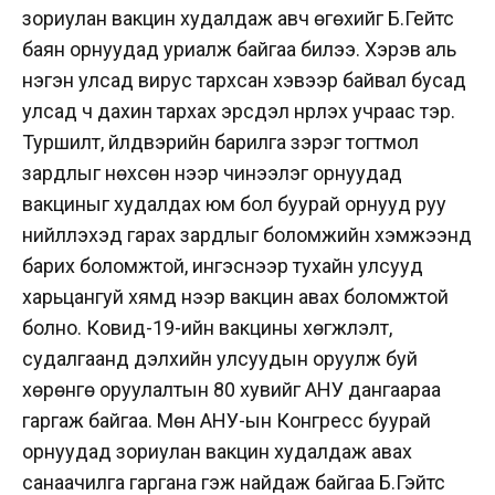
зориулан вакцин худалдаж авч өгөхийг Б.Гейтс
баян орнуудад уриалж байгаа билээ. Хэрэв аль
нэгэн улсад вирус тархсан хэвээр байвал бусад
улсад ч дахин тархах эрсдэл нүүрлэх учраас тэр.
Туршилт, үйлдвэрийн барилга зэрэг тогтмол
зардлыг нөхсөн үнээр чинээлэг орнуудад
вакциныг худалдах юм бол буурай орнууд руу
нийлүүлэхэд гарах зардлыг боломжийн хэмжээнд
барих боломжтой, ингэснээр тухайн улсууд
харьцангуй хямд үнээр вакцин авах боломжтой
болно. Ковид-19-ийн вакцины хөгжүүлэлт,
судалгаанд дэлхийн улсуудын оруулж буй
хөрөнгө оруулалтын 80 хувийг АНУ дангаараа
гаргаж байгаа. Мөн АНУ-ын Конгресс буурай
орнуудад зориулан вакцин худалдаж авах
санаачилга гаргана гэж найдаж байгаа Б.Гэйтс