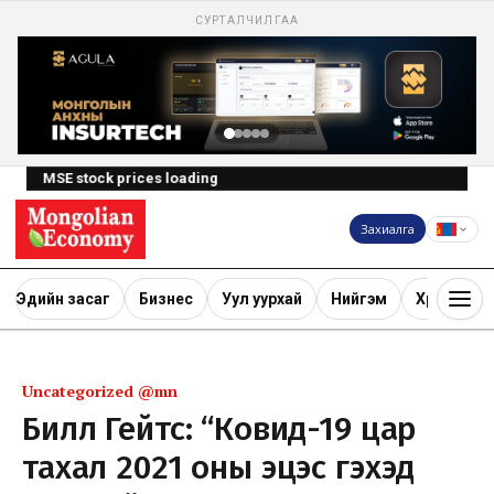
СУРТАЛЧИЛГАА
MSE stock prices loading
Захиалга
Эдийн засаг
Бизнес
Уул уурхай
Нийгэм
Хөрөнгө ору
Uncategorized @mn
Билл Гейтс: “Ковид-19 цар
тахал 2021 оны эцэс гэхэд