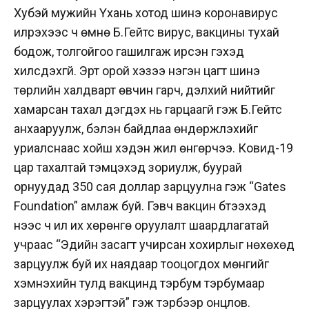
Хубэй мужийн Үхань хотод шинэ коронавирус
илрэхээс ч өмнө Б.Гейтс вирус, вакцины тухай
бодож, толгойгоо гашилгаж ирсэн гэхэд
хилсдэхгүй. Эрт орой хэзээ нэгэн цагт шинэ
төрлийн халдварт өвчин гарч, дэлхий нийтийг
хамарсан тахал дэгдэх нь гарцаагүй гэж Б.Гейтс
анхааруулж, бэлэн байдлаа өндөржүүлэхийг
уриалснаас хойш хэдэн жил өнгөрчээ. Ковид-19
цар тахалтай тэмцэхэд зориулж, буурай
орнуудад 350 сая доллар зарцуулна гэж “Gates
Foundation” амлаж буй. Гэвч вакцин бүтээхэд
үүнээс ч илүү их хөрөнгө оруулалт шаардлагатай
учраас “Эдийн засагт учирсан хохирлыг нөхөхөд
зарцуулж буй их наядаар тооцогдох мөнгийг
хэмнэхийн тулд вакцинд тэрбум тэрбумаар
зарцуулах хэрэгтэй” гэж тэрбээр онцлов.