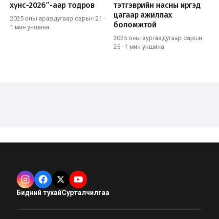
хүнс-2026”-аар тодров
тэтгэврийн насны иргэд
цагаар ажиллах
2025 оны аравдугаар сарын 21
·
боломжтой
1 мин
уншина
2025 оны зургаадугаар сарын
25
·
1 мин
уншина
Бидний тухай
Сурталчилгаа