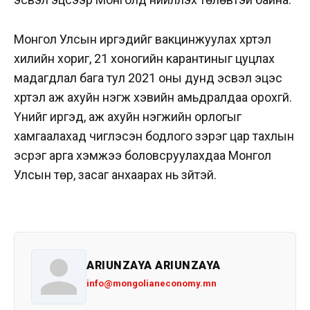
Монгол Улсын иргэдийг вакцинжуулах хүртэл
хилийн хориг, 21 хоногийн карантиныг цуцлах
мадагдлал бага тул 2021 оны дунд эсвэл эцэс
хүртэл аж ахуйн нэгж хэвийн амьдралдаа орохгүй.
Үүнийг иргэд, аж ахуйн нэгжийн орлогыг
хамгаалахад чиглэсэн бодлого зэрэг цар тахлын
эсрэг арга хэмжээ боловсруулахдаа Монгол
Улсын төр, засаг анхаарах нь зүйтэй.
ARIUNZAYA ARIUNZAYA
info@mongolianeconomy.mn