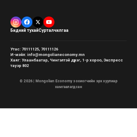
Бидний тухай
Сурталчилгаа
Утас
:
70111125, 70111126
И-мэйл
:
info@mongolianeconomy.mn
Хаяг
:
Улаанбаатар, Чингэлтэй дүүрэг, 1-р хороо, Экспресс
тауэр 802
© 2026 | Mongolian Economy зохиогчийн эрх хуулиар
хамгаалагдсан