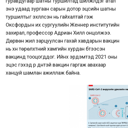
гуравдугаар шатны туршилтад шилжүүлдэг атал
энэ удаад зургаан сарын дотор эцсийн шатны
туршилтыг эхлүүлсэн нь гайхалтай гэж
Оксфордын их сургуулийн Женнер институтийн
захирал, профессор Адриан Хилл онцолжээ.
Дөрвөн жил зарцуулсан гахай хавдарын вакцин
нь хүн төрөлхтний хамгийн хурдан бүтээсэн
вакцинд тооцогддог. Ийнхүү эрдэмтэд 2021 оны
эцэс гэхэд үр дүнтэй вакцин гаргаж авахаар
ханцуй шамлан ажиллаж байна.