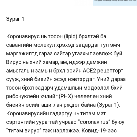
Зураг 1
Коронавирус нь тосон (lipid) бүрхүүлтэй ба
савангийн молекул хүрэхэд задардаг тул эмч
мэргэжилтүүд гараа сайтар угаахыг зөвлөж буй.
Вирус нь хүний хамар, ам, нүдээр дамжин
амьсгалын замын бүрхүүл эсийн ACE2 рецепторт
сууж, хүний биеийн эсэд нэвтэрдэг. Үүний дараа
тосон бүрхүүл задарч удамшлын мэдээлэл бүхий
рибонуклейн хүчлийг (РНХ) чөлөөлөн хүний
биеийн эсийг ашиглан үрждэг байна (Зураг 1).
Коронавирусийн гадаргуу нь титэм мэт
сэртэнгийн уурагтай учраас “coronavirus” буюу
“титэм вирус” гэж нэрлэжээ. Ковид-19-ээс