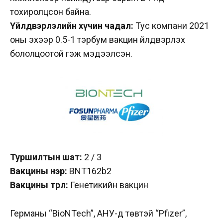
тохиролцсон байна.
Үйлдвэрлэлийн хүчин чадал:
Тус компани 2021
оны эхээр 0.5-1 тэрбум вакцин үйлдвэрлэх
бололцоотой гэж мэдээлсэн.
Туршилтын шат:
2 / 3
Вакцины нэр:
BNT162b2
Вакцины төрөл:
Генетикийн вакцин
Германы “BioNTech”, АНУ-д төвтэй “Pfizer”,