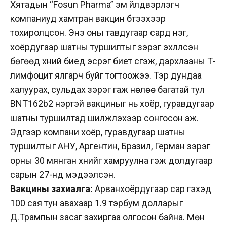
Хятадын “Fosun Pharma” эм үйлдвэрлэгч
компаниуд хамтран вакцин бүтээхээр
тохиролцсон. Энэ оны тавдугаар сард нэг,
хоёрдугаар шатны туршилтыг зэрэг эхлүүлсэн
бөгөөд хүний биед эсрэг биет үүсгэж, дархлааны Т-
лимфоцит ялгарч буйг тогтоожээ. Тэр дундаа
халуурах, сульдах зэрэг гаж нөлөө багатай тул
BNT162b2 нэртэй вакциныг нь хоёр, гуравдугаар
шатны туршилтад шилжүүлэхээр сонгосон аж.
Эдгээр компани хоёр, гуравдугаар шатны
туршилтыг АНУ, Аргентин, Бразил, Герман зэрэг
орны 30 мянган хүнийг хамруулна гэж долдугаар
сарын 27-нд мэдээлсэн.
Вакцины захиалга:
Арванхоёр­дугаар сар гэхэд
100 сая тун авахаар 1.9 тэрбум долларыг
Д.Трампын засаг захиргаа олгосон байна. Мөн