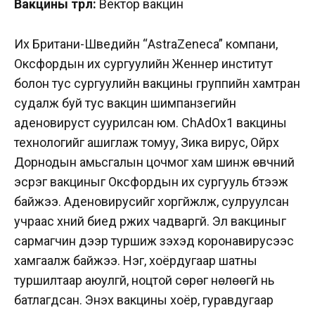
Вакцины төрөл:
Вектор вакцин
Их Британи-Шведийн “AstraZeneca” компани,
Оксфордын их сургуулийн Женнер институт
болон тус сургуулийн вакцины группийн хамтран
судалж буй тус вакцин шимпанзегийн
аденовируст суурилсан юм. ChAdOx1 вакцины
технологийг ашиглаж томуу, Зика вирус, Ойрх
Дорнодын амьсгалын цочмог хам шинж өвчний
эсрэг вакциныг Оксфордын их сургууль бүтээж
байжээ. Аденовирусийг хоргүйжүүлж, сулруулсан
учраас хүний биед үржих чадваргүй. Эл вакциныг
сармагчин дээр туршиж үзэхэд коронавирусээс
хамгаалж байжээ. Нэг, хоёрдугаар шатны
туршилтаар аюулгүй, ноцтой сөрөг нөлөөгүй нь
батлагдсан. Энэхүү вакцины хоёр, гуравдугаар