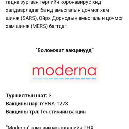
гадна зургаан төрлийн коронавирус хүнд
халдварладаг ба үүнд амьсгалын цочмог хам
шинж (SARS), Ойрх Дорнодын амьсгалын цочмог
хам шинж (MERS) багтдаг.
“Боломжит вакцинууд”
Туршилтын шат:
3
Вакцины нэр:
mRNA-1273
Вакцины төрөл:
Генетикийн вакцин
“Moderna” компани мэдээллийн РНХ