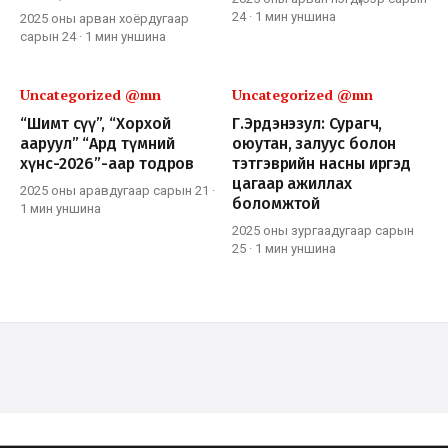
24
·
1 мин
уншина
2025 оны арван хоёрдугаар
сарын 24
·
1 мин
уншина
Uncategorized @mn
Uncategorized @mn
“Шимт сүү”, “Хорхой
Г.Эрдэнэзул: Сурагч,
ааруул” “Ард түмний
оюутан, залуус болон
хүнс-2026”-аар тодров
тэтгэврийн насны иргэд
цагаар ажиллах
2025 оны аравдугаар сарын 21
·
боломжтой
1 мин
уншина
2025 оны зургаадугаар сарын
25
·
1 мин
уншина