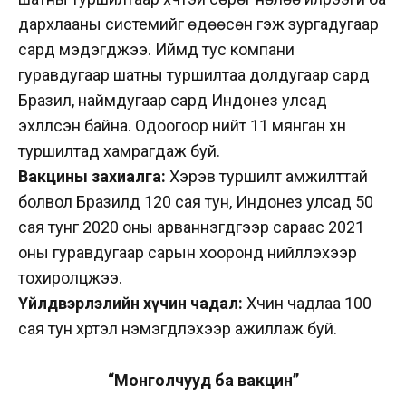
дархлааны системийг өдөөсөн гэж зургадугаар
сард мэдэгджээ. Иймд тус компани
гуравдугаар шатны туршилтаа долдугаар сард
Бразил, наймдугаар сард Индонез улсад
эхлүүлсэн байна. Одоогоор нийт 11 мянган хүн
туршилтад хамрагдаж буй.
Вакцины захиалга:
Хэрэв туршилт амжилттай
болвол Бразилд 120 сая тун, Индонез улсад 50
сая тунг 2020 оны арваннэгдүгээр сараас 2021
оны гуравдугаар сарын хооронд нийлүүлэхээр
тохиролцжээ.
Үйлдвэрлэлийн хүчин чадал:
Xүчин чадлаа 100
сая тун хүртэл нэмэгдүүлэхээр ажиллаж буй.
“Монголчууд ба вакцин”