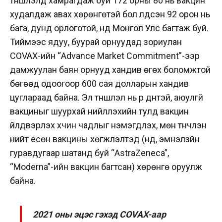
түншлэлд хамрагдаж буй 172 орны 80 нь вакцин
худалдаж авах хөрөнгөтэй бол үлдсэн 92 орон нь
бага, дунд орлоготой, үүнд Монгол Улс багтаж буй.
Тиймээс ядуу, буурай орнуудад зориулан
COVAX-ийн “Advance Market Commitment”-ээр
дамжуулан баян орнууд хандив өгөх боломжтой
бөгөөд одоогоор 600 сая долларын хандив
цуглараад байна. Эл түншлэл нь үр дүнтэй, аюулгүй
вакциныг шуурхай нийлүүлэхийн тулд вакцин
үйлдвэрлэх хүчин чадлыг нэмэгдүүлэх, мөн түүнчлэн
нийт есөн вакцины хөгжүүлэлтэд (үүнд, эмнэлзүйн
гуравдугаар шатанд буй “AstraZeneca”,
“Moderna”-ийн вакцин багтсан) хөрөнгө оруулж
байна.
2021 оны эцэс гэхэд COVAX-аар