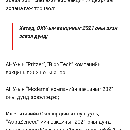
эсвэл 2021 оны эхэн үеэс вакцин үйлдвэрлэж
эхлэнэ гэж тооцвол:
Хятад, ОХУ-ын вакциныг 2021 оны эхэн
эсвэл дунд;
АНУ-ын “Pritzer”, “BioNTech” компанийн
вакциныг 2021 оны эцэс;
АНУ-ын “Moderna” компанийн вакциныг 2021
оны дунд эсвэл эцэс;
Их Британийн Оксфордын их сургууль,
“AstraZeneca”-ийн вакциныг 2021 оны дунд
эсвэл эцсээр Монголд нийлүүлэх төлөвтэй байна.