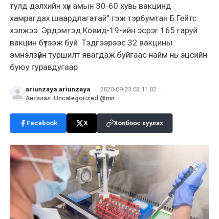
тулд дэлхийн хүн амын 30-60 хувь вакцинд
хамрагдах шаардлагатай” гэж тэрбумтан Б.Гейтс
хэлжээ. Эрдэмтэд Ковид-19-ийн эсрэг 165 гаруй
вакцин бүтээж буй. Тэдгээрээс 32 вакцины
эмнэлзүйн туршилт явагдаж буйгаас найм нь эцсийн
буюу гуравдугаар
ariunzaya ariunzaya
·
2020-09-23 03:11:02
·
Ангилал
:
Uncategorized @mn
Facebook
X
Холбоос хуулах