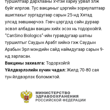
туршилтаар дархлааны хүчтэй хариу урвал үзүүлж
буйг илрүүлэв. Тус вакциныг цэргийн зориулалтаар
ашиглахыг зургадугаар сарын 25-нд Хятад
улсад зөвшөөрчээ. Гэвч цэргүүдэд сайн дураар
эсвэл албадан вакцин хийх эсэх нь тодорхойгүй.
“CanSino Biologics”-ийн гуравдугаар шатны
туршилтыг Саудын Арабт хийнэ гэж Саудын
Арабын Эрүүл мэндийн сайд наймдугаар сарын 9-
нд зарласан.
Вакцины захиалга:
Тодорхойгүй
Үйлдвэрлэлийн хүчин чадал:
Жилд 70-80 сая
тун үйлдвэрлэх боломжтой.