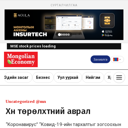
СУРТАЛЧИЛГАА
MSE stock prices loading
Захиалга
Эдийн засаг
Бизнес
Уул уурхай
Нийгэм
Хөрөнгө ору
Uncategorized @mn
Хүн төрөлхтний аврал
“Коронавирус” “Ковид-19-ийн тархалтыг зогсоохын