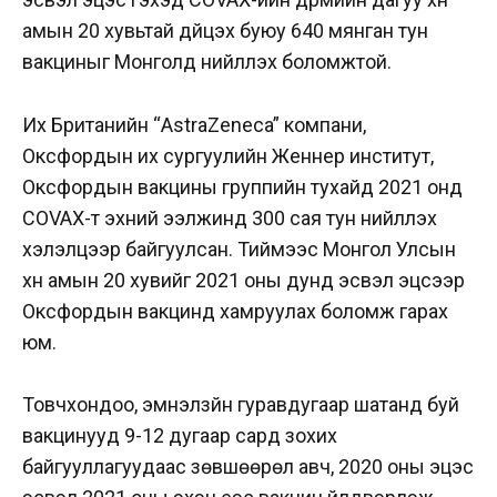
амын 20 хувьтай дүйцэх буюу 640 мянган тун
вакциныг Монголд нийлүүлэх боломжтой.
Их Британийн “AstraZeneca” компани,
Оксфордын их сургуулийн Женнер институт,
Оксфордын вакцины группийн тухайд 2021 онд
COVAX-т эхний ээлжинд 300 сая тун нийлүүлэх
хэлэлцээр байгуулсан. Тиймээс Монгол Улсын
хүн амын 20 хувийг 2021 оны дунд эсвэл эцсээр
Оксфордын вакцинд хамруулах боломж гарах
юм.
Товчхондоо, эмнэлзүйн гуравдугаар шатанд буй
вакцинууд 9-12 дугаар сард зохих
байгууллагуудаас зөвшөөрөл авч, 2020 оны эцэс