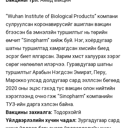
“Wuhan Institute of Biological Products” компани
сулруулсан коронавирусийг ашиглан вакцин
бүтээсэн ба эмнэлзүйн туршилтыг нь төрийн
өмчит “Sinopharm” хийж буй. Нэг, хоёрдугаар
шатны туршилтад хамрагдсан хүмүүсийн биед
эсрэг биет ялгарсан. Зарим хүмүүст халуурах зэрэг
сөрөг нөлөөлөл илэрчээ. Гуравдугаар шатны
туршилтыг Арабын Нэгдсэн Эмират, Перу,
Марокко улсад долдугаар сард эхлүүлсэн бөгөөд
2020 оны эцэс гэхэд тус вакцин олон нийтийн
хэрэглээнд очно гэж “Sinopharm” компанийн
ТУЗ-ийн дарга хэлсэн байна.
Вакцины захиалга:
Тодорхойгүй
Үйлдвэрлэлийн хүчин чадал:
Зургадугаар сард