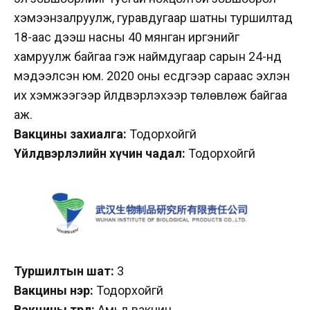
хэмээнзалруулж, гуравдугаар шатны туршилтад
18-аас дээш насны 40 мянган иргэнийг
хамруулж байгаа гэж наймдугаар сарын 24-нд
мэдээлсэн юм. 2020 оны есдүгээр сараас эхлэн
их хэмжээгээр үйлдвэрлэхээр төлөвлөж байгаа
аж.
Вакцины захиалга:
Тодорхойгүй
Үйлдвэрлэлийн хүчин чадал:
Тодорхойгүй
Туршилтын шат:
3
Вакцины нэр:
Тодорхойгүй
Вакцины төрөл:
Амьд вакцин