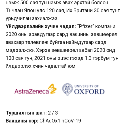
нэмж 500 сая тун нэмж авах эрхтэй болсон.
Түүнчлэн Япон улс 120 сая, Их Британи 30 сая тунг
урьдчилан захиалжээ.
Үйлдвэрлэлийн хүчин чадал:
“Pfizer” компани
2020 оны аравдугаар сард вакцины зөвшөөрөл
авахаар төлөвлөж буйгаа наймдугаар сард
мэдээлжээ. Хэрэв зөвшөөрөл авбал 2020 онд
100 сая тун, 2021 оны эцэс гэхэд 1.3 тэрбум тун
үйлдвэрлэх хүчин чадалтай юм.
Туршилтын шат:
2 / 3
Вакцины нэр:
ChAdOx1 nCoV-19