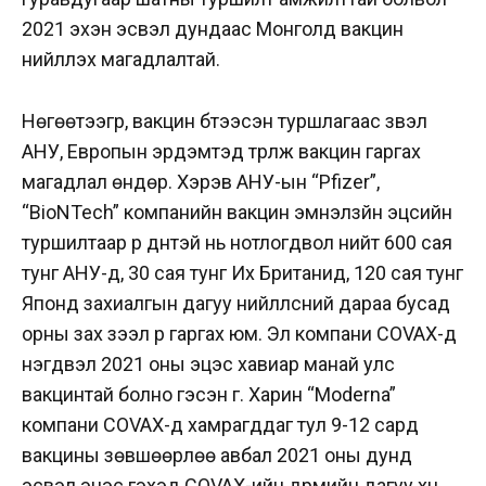
2021 эхэн эсвэл дундаас Монголд вакцин
нийлүүлэх магадлалтай.
Нөгөөтээгүүр, вакцин бүтээсэн туршлагаас үзвэл
АНУ, Европын эрдэмтэд түрүүлж вакцин гаргах
магадлал өндөр. Хэрэв АНУ-ын “Pfizer”,
“BioNTech” компанийн вакцин эмнэлзүйн эцсийн
туршилтаар үр дүнтэй нь нотлогдвол нийт 600 сая
тунг АНУ-д, 30 сая тунг Их Британид, 120 сая тунг
Японд захиалгын дагуу нийлүүлсний дараа бусад
орны зах зээл рүү гаргах юм. Эл компани COVAX-д
нэгдвэл 2021 оны эцэс хавиар манай улс
вакцинтай болно гэсэн үг. Харин “Moderna”
компани COVAX-д хамрагддаг тул 9-12 сард
вакцины зөвшөөрлөө авбал 2021 оны дунд
эсвэл эцэс гэхэд COVAX-ийн дүрмийн дагуу хүн