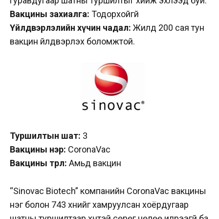
гуравдугаар шатны туршилтыг хийж эхлээд буй.
Вакцины захиалга:
Тодорхойгүй
Үйлдвэрлэлийн хүчин чадал:
Жилд 200 сая тун
вакцин үйлдвэрлэх боломжтой.
Туршилтын шат:
3
Вакцины нэр:
CoronaVac
Вакцины төрөл:
Амьд вакцин
“Sinovac Biotech” компанийн CoronaVac вакцины
нэг болон 743 хүнийг хамруулсан хоёрдугаар
шатны туршилтаар хүчтэй сөрөг нөлөө илрээгүй ба