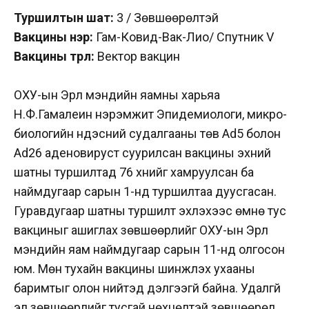
Туршилтын шат:
3 / Зөвшөөрөлтэй
Вакцины нэр:
Гам-Ковид-Вак-Лио/ Спутник V
Вакцины төрөл:
Вектор вакцин
ОХУ-ын Эрүүл мэндийн яамны харьяа
Н.Ф.Гамалеин нэрэмжит Эпидемиологи, микро­
биологийн үндэсний судалгааны төв Ad5 болон
Ad26 адено­вируст суурилсан вакцины эхний
шатны тур­шилтад 76 хүнийг хамруулсан ба
наймдугаар сарын 1-нд туршилтаа дуусгасан.
Гуравдугаар шатны туршилт эхлэхээс өмнө тус
вакциныг ашиглах зөвшөөрлийг ОХУ-ын Эрүүл
мэндийн яам наймдугаар сарын 11-нд олгосон
юм. Мөн тухайн вакцины шинжлэх ухааны
баримтыг олон нийтэд дэлгээгүй байна. Удалгүй
эл зөвшөөрлийг тусгай нөхцөлтэй зөвшөөрөл