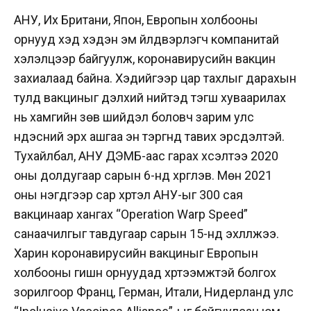
АНУ, Их Британи, Япон, Европын холбооны
орнууд хэд хэдэн эм үйлдвэрлэгч компанитай
хэлэлцээр байгуулж, коронавирусийн вакцин
захиалаад байна. Хэдийгээр цар тахлыг дарахын
тулд вакциныг дэлхий нийтэд тэгш хуваарилах
нь хамгийн зөв шийдэл боловч зарим улс
үндэсний эрх ашгаа эн тэргүүнд тавих эрсдэлтэй.
Тухайлбал, АНУ ДЭМБ-аас гарах хүсэлтээ 2020
оны долдугаар сарын 6-нд хүргүүлэв. Мөн 2021
оны нэгдүгээр сар хүртэл АНУ-ыг 300 сая
вакцинаар хангах “Operation Warp Speed”
санаачилгыг тавдугаар сарын 15-нд эхлүүлжээ.
Харин коронавирусийн вакциныг Европын
холбооны гишүүн орнуудад хүртээмжтэй болгох
зорилгоор Франц, Герман, Итали, Нидерланд улс