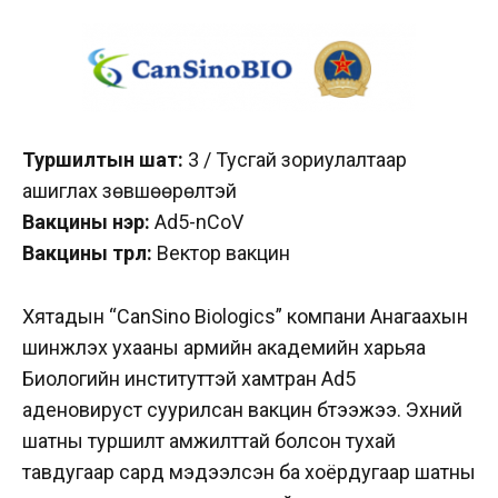
Туршилтын шат:
3 / Тусгай зориулалтаар
ашиглах зөвшөөрөлтэй
Вакцины нэр:
Ad5-nCoV
Вакцины төрөл:
Вектор вакцин
Хятадын “CanSino Biologics” компани Анагаахын
шинжлэх ухааны армийн академийн харьяа
Биологийн институттэй хамтран Ad5
аденовируст суурилсан вакцин бүтээжээ. Эхний
шатны туршилт амжилттай болсон тухай
тавдугаар сард мэдээлсэн ба хоёрдугаар шатны