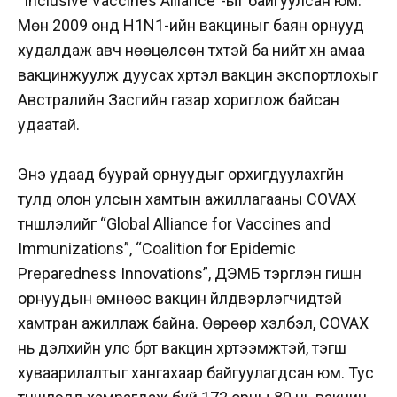
“Inclusive Vaccines Alliance”-ыг байгуулсан юм.
Мөн 2009 онд H1N1-ийн вакциныг баян орнууд
худалдаж авч нөөцөлсөн түүхтэй ба нийт хүн амаа
вакцинжуулж дуусах хүртэл вакцин экспортлохыг
Австралийн Засгийн газар хориглож байсан
удаатай.
Энэ удаад буурай орнуудыг орхигдуулахгүйн
тулд олон улсын хамтын ажиллагааны COVAX
түншлэлийг “Global Alliance for Vaccines and
Immunizations”, “Coalition for Epidemic
Preparedness Innovations”, ДЭМБ тэргүүлэн гишүүн
орнуудын өмнөөс вакцин үйлдвэрлэгчидтэй
хамтран ажиллаж байна. Өөрөөр хэлбэл, COVAX
нь дэлхийн улс бүрт вакцин хүртээмжтэй, тэгш
хуваарилалтыг хангахаар байгуулагдсан юм. Тус