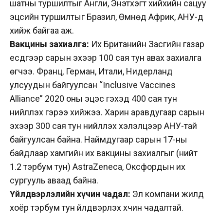
шатны туршилтыг Англи, Энэтхэгт хийхийн сацуу
эцсийн туршилтыг Бразил, Өмнөд Африк, АНУ-д
хийж байгаа аж.
Вакцины захиалга:
Их Британийн Засгийн газар
есдүгээр сарын эхээр 100 сая тун авах захиалга
өгчээ. Франц, Герман, Итали, Нидерланд
улсуудын байгуулсан “Inclusive Vaccines
Alliance” 2020 оны эцэс гэхэд 400 сая тун
нийлүүлэх гэрээ хийжээ. Харин аравдугаар сарын
эхээр 300 сая тун нийлүүлэх хэлэлцээр АНУ-тай
байгуулсан байна. Наймдугаар сарын 17-ны
байдлаар хамгийн их вакцины захиалгыг (нийт
1.2 тэрбум тун) AstraZeneca, Оксфордын их
сургууль аваад байна.
Үйлдвэрлэлийн хүчин чадал:
Эл компани жилд
хоёр тэрбум тун үйлдвэрлэх хүчин чадалтай.