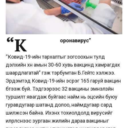
“К
оронавирус”
“Ковид-19-ийн тархалтыг зогсоохын тулд
дэлхийн хүн амын 30-60 хувь вакцинд хамрагдах
шаардлагатай” гэж тэрбумтан Б.Гейтс хэлжээ.
Эрдэмтэд Ковид-19-ийн эсрэг 165 гаруй вакцин
бүтээж буй. Тэдгээрээс 32 вакцины эмнэлзүйн
туршилт явагдаж буйгаас найм нь эцсийн буюу
гуравдугаар шатанд долоо, наймдугаар сард
шилжсэн байна. Ихэнх тохиолдолд вирусийг
илрүүлснээс зургаан жилийн дараа вакциныг