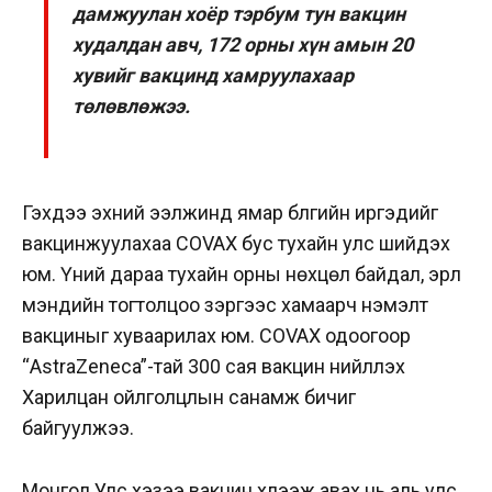
дамжуулан хоёр тэрбум тун вакцин
худалдан авч, 172 орны хүн амын 20
хувийг вакцинд хамруулахаар
төлөвлөжээ.
Гэхдээ эхний ээлжинд ямар бүлгийн иргэдийг
вакцинжуулахаа COVAX бус тухайн улс шийдэх
юм. Үүний дараа тухайн орны нөхцөл байдал, эрүүл
мэндийн тогтолцоо зэргээс хамаарч нэмэлт
вакциныг хуваарилах юм. COVAX одоогоор
“AstraZeneca”-тай 300 сая вакцин нийлүүлэх
Харилцан ойлголцлын санамж бичиг
байгуулжээ.
Монгол Улс хэзээ вакцин хүлээж авах нь аль улс