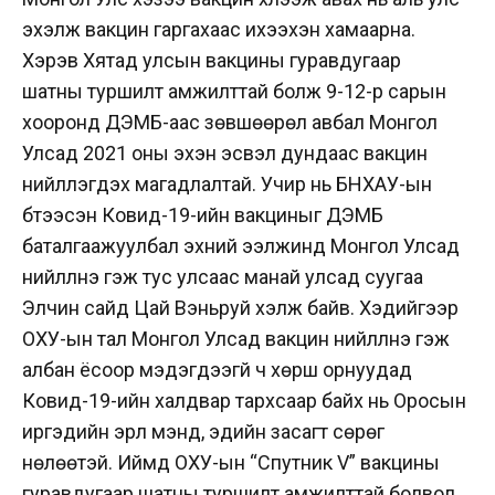
эхэлж вакцин гаргахаас ихээхэн хамаарна.
Хэрэв Хятад улсын вакцины гуравдугаар
шатны туршилт амжилттай болж 9-12-р сарын
хооронд ДЭМБ-аас зөвшөөрөл авбал Монгол
Улсад 2021 оны эхэн эсвэл дундаас вакцин
нийлүүлэгдэх магадлалтай. Учир нь БНХАУ-ын
бүтээсэн Ковид-19-ийн вакциныг ДЭМБ
баталгаажуулбал эхний ээлжинд Монгол Улсад
нийлүүлнэ гэж тус улсаас манай улсад суугаа
Элчин сайд Цай Вэньруй хэлж байв. Хэдийгээр
ОХУ-ын тал Монгол Улсад вакцин нийлүүлнэ гэж
албан ёсоор мэдэгдээгүй ч хөрш орнуудад
Ковид-19-ийн халдвар тархсаар байх нь Оросын
иргэдийн эрүүл мэнд, эдийн засагт сөрөг
нөлөөтэй. Иймд ОХУ-ын “Спутник V” вакцины
гуравдугаар шатны туршилт амжилттай болвол