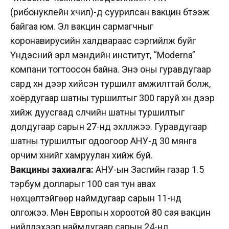
(рибонуклейн хүчил)-д суурилсан вакцин бүтээж
байгаа юм. Эл вакцин сармагчныг
коронавирусийн халдвараас сэргийлж буйг
Үндэсний эрүүл мэндийн институт, “Moderna”
компани тогтоосон байна. Энэ оны гуравдугаар
сард хүн дээр хийсэн туршилт амжилттай болж,
хоёрдугаар шатны туршилтыг 300 гаруй хүн дээр
хийж дуусгаад сүүлчийн шатны туршилтыг
долдугаар сарын 27-нд эхлүүлжээ. Гуравдугаар
шатны туршилтыг одоогоор АНУ-д 30 мянга
орчим хүнийг хамруулан хийж буй.
Вакцины захиалга:
АНУ-ын Засгийн газар 1.5
тэрбум долларыг 100 сая тун авах
нөхцөлтэйгөөр наймдугаар сарын 11-нд
олгожээ. Мөн Европын хороотой 80 сая вакцин
нийлүүлэхээр наймдугаар сарын 24-нд