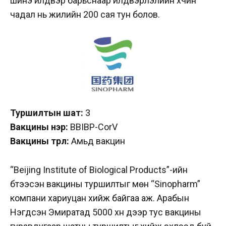
шинэ үйлдвэр барьснаар үйлдвэрлэлийн хүчин
чадал нь жилийн 200 сая тун болов.
Туршилтын шат:
3
Вакцины нэр:
BBIBP-CorV
Вакцины төрөл:
Амьд вакцин
“Beijing Institute of Biological Products”-ийн
бүтээсэн вакцины туршилтыг мөн “Sinopharm”
компани хариуцан хийж байгаа аж. Арабын
Нэгдсэн Эмиратад 5000 хүн дээр тус вакцины