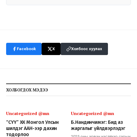
Facebook
X
Холбоос хуулах
ХОЛБОГДОХ МЭДЭЭ
Uncategorized @mn
Uncategorized @mn
“СҮҮ” ХК Монгол Улсын
Б.Нандинчимэг: Бид аз
шилдэг ААН-ээр дахин
жаргалыг үйлдвэрлэдэг
тодорлоо
2025 оны арван нэгдүгээр сарын