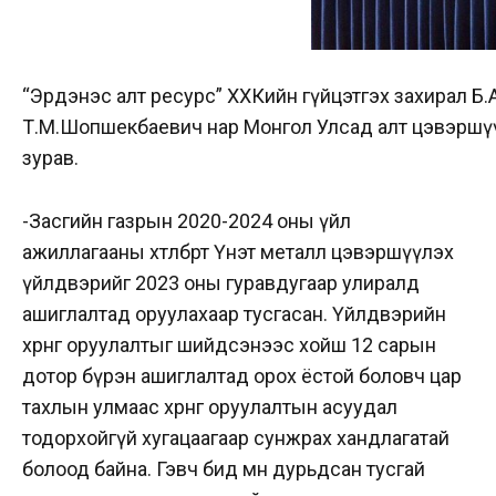
“Эрдэнэс алт ресурс” ХХКийн гүйцэтгэх захирал Б
Т.М.Шопшекбаевич нар Монгол Улсад алт цэвэршүү
зурав.
-Засгийн газрын 2020-2024 оны үйл
ажиллагааны хөтөлбөрт Үнэт металл цэвэршүүлэх
үйлдвэрийг 2023 оны гуравдугаар улиралд
ашиглалтад оруулахаар тусгасан. Үйлдвэрийн
хөрөнгө оруулалтыг шийдсэнээс хойш 12 сарын
дотор бүрэн ашиглалтад орох ёстой боловч цар
тахлын улмаас хөрөнгө оруулалтын асуудал
тодорхойгүй хугацаагаар сунжрах хандлагатай
болоод байна. Гэвч бид өмнө дурьдсан тусгай