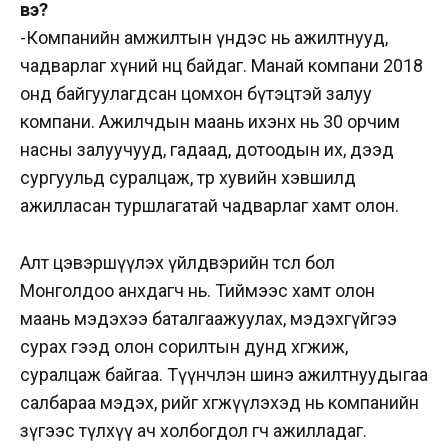
вэ?
-Компанийн амжилтын үндэс нь ажилтнууд,
чадварлаг хүний нөөц байдаг. Манай компани 2018
онд байгуулагдсан цомхон бүтэцтэй залуу
компани. Ажилчдын маань ихэнх нь 30 орчим
насны залуучууд, гадаад, дотоодын их, дээд
сургуульд суралцаж, төр хувийн хэвшилд
ажилласан туршлагатай чадварлаг хамт олон.
Алт цэвэршүүлэх үйлдвэрийн төсөл бол
Монголдоо анхдагч нь. Тиймээс хамт олон
маань мэдэхээ баталгаажуулах, мэдэхгүйгээ
сурах гээд олон сорилтын дунд хөгжиж,
суралцаж байгаа. Түүнчлэн шинэ ажилтнуудыгаа
салбараа мэдэх, өөрийгөө хөгжүүлэхэд нь компанийн
зүгээс түлхүү ач холбогдол өгч ажилладаг.