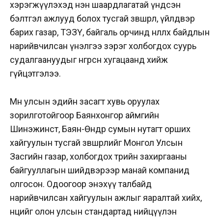
хэрэгжүүлэхэд нэн шаардлагатай үндсэн
бэлтгэл ажлууд болох тусгай зөвшөөрөл, үйлдвэр
барих газар, ТЭЗҮ, байгаль орчинд нөлөөлөх байдлын
нарийвчилсан үнэлгээ зэрэг холбогдох суурь
судалгаануудыг өнгөрсөн хугацаанд хийж
гүйцэтгэлээ.
Мөн улсын эдийн засагт хувь оруулах
зорилготойгоор Баянхонгор аймгийн
Шинэжинст, Баян-Өндөр сумын нутагт орших
хайгуулын тусгай зөвшөөрлийг Монгол Улсын
Засгийн газар, холбогдох төрийн захиргааны
байгууллагын шийдвэрээр манай компанид
олгосон. Одоогоор энэхүү талбайд
нарийвчилсан хайгуулын ажлыг яаралтай хийх,
нөөцийг олон улсын стандартад нийцүүлэн