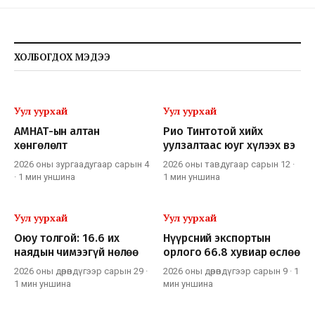
ХОЛБОГДОХ МЭДЭЭ
Уул уурхай
Уул уурхай
АМНАТ-ын алтан
Рио Тинтотой хийх
хөнгөлөлт
уулзалтаас юуг хүлээх вэ
2026 оны зургаадугаар сарын 4
2026 оны тавдугаар сарын 12
·
·
1 мин
уншина
1 мин
уншина
Уул уурхай
Уул уурхай
Оюу толгой: 16.6 их
Нүүрсний экспортын
наядын чимээгүй нөлөө
орлого 66.8 хувиар өслөө
2026 оны дөрөвдүгээр сарын 29
·
2026 оны дөрөвдүгээр сарын 9
·
1
1 мин
уншина
мин
уншина