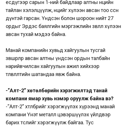
есдүгээр сарын 1-ний байдлаар алтны нөөцийн
тайлан хэлэлцүүлж, нөөцийг хүлээн авсан тоо өссөн
дүнтэй гарсан. Үндсэн болон шороон нийт 27
ордыг Эрдэс баялгийн мэргэжлийн зөвлөл хүлээн
авсан тухай мэдээ байна.
Манай компанийн хувьд хайгуулын тусгай
зөвшөөрлөөр авсан алтны үндсэн ордын талбайн
нарийвчилсан хайгуулын ажил хийхээр
төлөвлөлтийн шатандаа явж байна.
-“Алт-2” хөтөлбөрийн хэрэгжилтэд танай
компани ямар хувь нэмэр оруулж байна вэ?
-“Алт-2” хөтөлбөрийг хэрэгжүүлэх хүрээнд манай
компани Үнэт металл цэвэршүүлэх үйлдвэр
барих төслийг хэрэгжүүлж байгаа. Тус