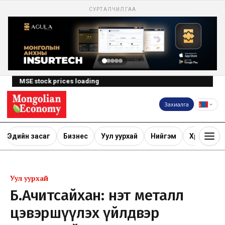
СУРТАЛЧИЛГАА
MSE stock prices loading
Захиалга
Эдийн засаг
Бизнес
Уул уурхай
Нийгэм
Хөрөнгө ору
Уул уурхай
Б.Ачитсайхан: Үнэт металл
цэвэршүүлэх үйлдвэр