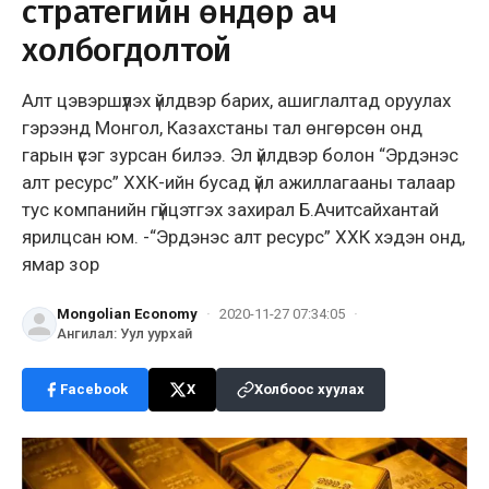
стратегийн өндөр ач
холбогдолтой
Алт цэвэршүүлэх үйлдвэр барих, ашиглалтад оруулах
гэрээнд Монгол, Казахстаны тал өнгөрсөн онд
гарын үсэг зурсан билээ. Эл үйлдвэр болон “Эрдэнэс
алт ресурс” ХХК-ийн бусад үйл ажиллагааны талаар
тус компанийн гүйцэтгэх захирал Б.Ачитсайхантай
ярилцсан юм. -“Эрдэнэс алт ресурс” ХХК хэдэн онд,
ямар зор
Mongolian Economy
·
2020-11-27 07:34:05
·
Ангилал
:
Уул уурхай
Facebook
X
Холбоос хуулах