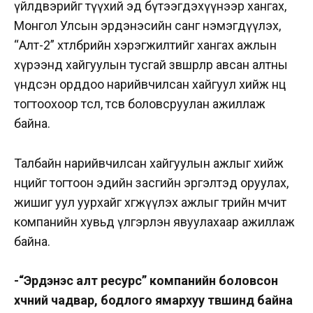
үйлдвэрийг түүхий эд бүтээгдэхүүнээр хангах,
Монгол Улсын эрдэнэсийн санг нэмэгдүүлэх,
“Алт-2” хөтөлбөрийн хэрэгжилтийг хангах ажлын
хүрээнд хайгуулын тусгай зөвшөөрлөөр авсан алтны
үндсэн орддоо нарийвчилсан хайгуул хийж нөөц
тогтоохоор төсөл, төсөв боловсруулан ажиллаж
байна.
Талбайн нарийвчилсан хайгуулын ажлыг хийж
нөөцийг тогтоон эдийн засгийн эргэлтэд оруулах,
жишиг уул уурхайг хөгжүүлэх ажлыг төрийн өмчит
компанийн хувьд үлгэрлэн явуулахаар ажиллаж
байна.
-“Эрдэнэс алт ресурс” компанийн боловсон
хүчний чадвар, бодлого ямархуу түвшинд байна