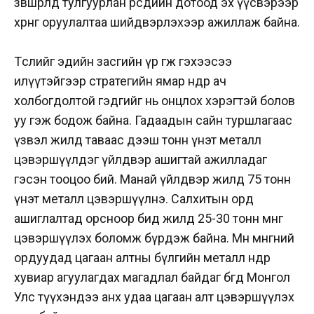
зөвшөөрөлд тулгуурлан өөрсдийн дотоод эх үүсвэрээр
хөрөнгө оруулалтаа шийдвэрлэхээр ажиллаж байна.
Төслийг эдийн засгийн үр өгөөж гэхээсээ
илүүтэйгээр стратегийн ямар өндөр ач
холбогдолтой гэдгийг нь онцлох хэрэгтэй болов
уу гэж бодож байна. Гадаадын сайн туршлагаас
үзвэл жилд таваас дээш тонн үнэт металл
цэвэршүүлдэг үйлдвэр ашигтай ажилладаг
гэсэн тооцоо бий. Манай үйлдвэр жилд 75 тонн
үнэт металл цэвэршүүлнэ. Салхитын орд
ашиглалтад орсноор бид жилд 25-30 тонн мөнгө
цэвэршүүлэх боломж бүрдэж байна. Мөн мөнгөний
ордуудад цагаан алтны бүлгийн металл өндөр
хувиар агуулагдах магадлал байдаг бөгөөд Монгол
Улс түүхэндээ анх удаа цагаан алт цэвэршүүлэх