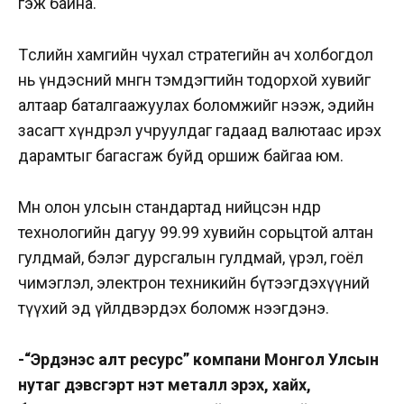
гэж байна.
Төслийн хамгийн чухал стратегийн ач холбогдол
нь үндэсний мөнгөн тэмдэгтийн тодорхой хувийг
алтаар баталгаажуулах боломжийг нээж, эдийн
засагт хүндрэл учруулдаг гадаад валютаас ирэх
дарамтыг багасгаж буйд оршиж байгаа юм.
Мөн олон улсын стандартад нийцсэн өндөр
технологийн дагуу 99.99 хувийн сорьцтой алтан
гулдмай, бэлэг дурсгалын гулдмай, үрэл, гоёл
чимэглэл, электрон техникийн бүтээгдэхүүний
түүхий эд үйлдвэрдэх боломж нээгдэнэ.
-“Эрдэнэс алт ресурс” компани Монгол Улсын
нутаг дэвсгэрт үнэт металл эрэх, хайх,