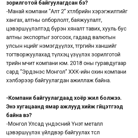
зорилготой байгуулагдсан бэ?
-Манай компани “Алт 2” хөтөлбөрийн хэрэгжилтийг
хангах, алтны олборлолт, баяжуулалт,
цэвэршүүлэлтэд бүрэн хяналт тавих, хууль бус
алтны экспортыг зогсоох, гадаад валютын
улсын нөөцийг нэмэгдүүлэх, төгрөгийн ханшийг
тогтворжуулахад түлхэц үзүүлэх зорилготой
төрийн өмчит компани юм. 2018 оны гуравдугаар
сард “Эрдэнэс Монгол” ХХК-ийн охин компани
хэлбэрээр байгуулагдан ажиллаж байна.
-Компани байгуулагдаад хоёр жил болжээ.
Энэ хугацаанд ямар ажлууд хийж гүйцэтгээд
байна вэ?
-Монгол Улсад үндэсний Үнэт металл
цэвэршүүлэх үйлдвэр байгуулах төсөл