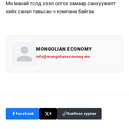
Мөн манай төсөлд зээл олгох замаар санхүүжилт
хийх санал тавьсан ч компани байгаа.
MONGOLIAN ECONOMY
info@mongolianeconomy.mn
Facebook
X
Холбоос хуулах