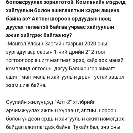
боловсруулах зорилготой. Компанийн мэдэлд
хайгуулын болон ашиглалтын хэдэн лиценз
байна вэ? Алтны шороон ордуудын нөөц
дуусах төлөвтэй байгаа учраас хайгуулын
ажил хийгдэж байгаа юу?
-Монгол Улсын Засгийн газрын 2020 оны
зургадугаар сарын 1-ний өдрийн 212 тоот
тогтоолоор ашигт малтмал эрэх, хайх эрх манай
компанид олгосны дагуу Баянхонгор аймагт
ашигт малтмалын хайгуулын дөрвөн тусгай зөвшөөрөл
эзэмшиж байна.
Сүүлийн жилүүдэд “Алт-2” хөтөлбөрийг
эрчимжүүлэх ажлын хүрээнд алтны шороон
болон үндсэн ордын хайгуулын ажил нэмэгдэх
байдал ажиглагдаж байна. Тухайлбал, энэ оны