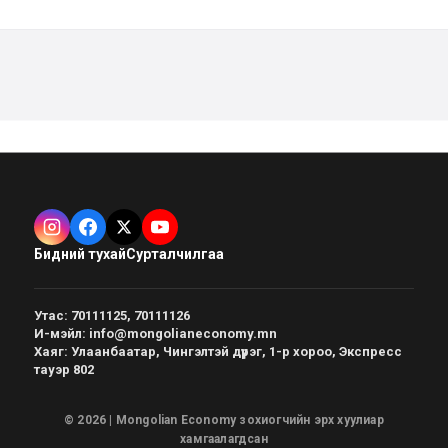
Бидний тухай
Сурталчилгаа
Утас
:
70111125, 70111126
И-мэйл
:
info@mongolianeconomy.mn
Хаяг
:
Улаанбаатар, Чингэлтэй дүүрэг, 1-р хороо, Экспресс
тауэр 802
© 2026 | Mongolian Economy зохиогчийн эрх хуулиар
хамгаалагдсан