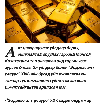
А
лт цэвэршүүлэх үйлдвэр барих,
ашиглалтад оруулах гэрээнд Монгол,
Казахстаны тал өнгөрсөн онд гарын үсэг
зурсан билээ. Эл үйлдвэр болон “Эрдэнэс алт
ресурс” ХХК-ийн бусад үйл ажиллагааны
талаар тус компанийн гүйцэтгэх захирал
Б.Ачитсайхантай ярилцсан юм.
-“Эрдэнэс алт ресурс” ХХК хэдэн онд, ямар