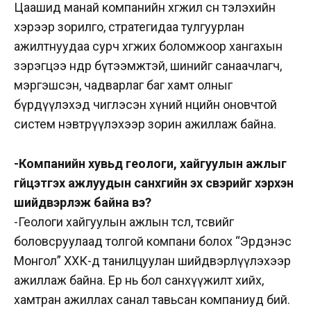
Цаашид манай компанийн хөгжил өсөн тэлэхийн
хэрээр зорилго, стратегидаа тулгуурлан
ажилтнуудаа сурч хөгжих боломжоор хангахын
зэрэгцээ өндөр бүтээмжтэй, шинийг санаачлагч,
мэргэшсэн, чадварлаг баг хамт олныг
бүрдүүлэхэд чиглэсэн хүний нөөцийн оновчтой
систем нэвтрүүлэхээр зорин ажиллаж байна.
-Компанийн хувьд геологи, хайгуулын ажлыг
гүйцэтгэх ажлуудын санхүүгийн эх үүсвэрийг хэрхэн
шийдвэрлэж байна вэ?
-Геологи хайгуулын ажлын төсөл, төсвийг
боловсруулаад толгой компани болох “Эрдэнэс
Монгол” ХХК-д танилцуулан шийдвэрлүүлэхээр
ажиллаж байна. Ер нь бол санхүүжилт хийх,
хамтран ажиллах санал тавьсан компаниуд бий.