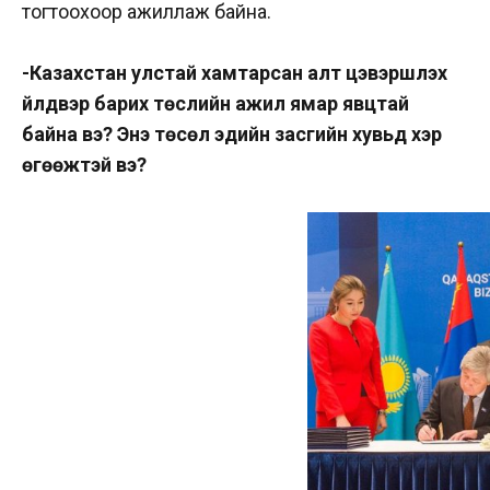
тогтоохоор ажиллаж байна.
-Казахстан улстай хамтарсан алт цэвэршүүлэх
үйлдвэр барих төслийн ажил ямар явцтай
байна вэ? Энэ төсөл эдийн засгийн хувьд хэр
өгөөжтэй вэ?