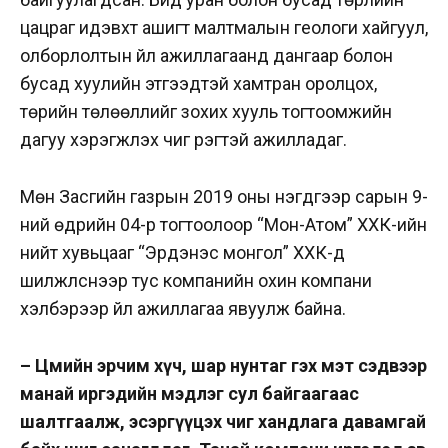
цацраг идэвхт ашигт малтмалын геологи хайгуул,
олборлолтын үйл ажиллагаанд дангаар болон
бусад хуулийн этгээдтэй хамтран оролцох,
төрийн төлөөллийг зохих хууль тогтоомжийн
дагуу хэрэгжүүлэх чиг үүрэгтэй ажилладаг.
Мөн Засгийн газрын 2019 оны нэгдүгээр сарын 9-
ний өдрийн 04-р тогтоолоор “Мон-Атом” ХХК-ийн
нийт хувьцааг “Эрдэнэс монгол” ХХК-д
шилжүүлснээр тус компанийн охин компани
хэлбэрээр үйл ажиллагаа явуулж байна.
– Цөмийн эрчим хүч, шар нунтаг гэх мэт сэдвээр
манай иргэдийн мэдлэг сул байгаагаас
шалтгаалж, эсэргүүцэх чиг хандлага давамгай