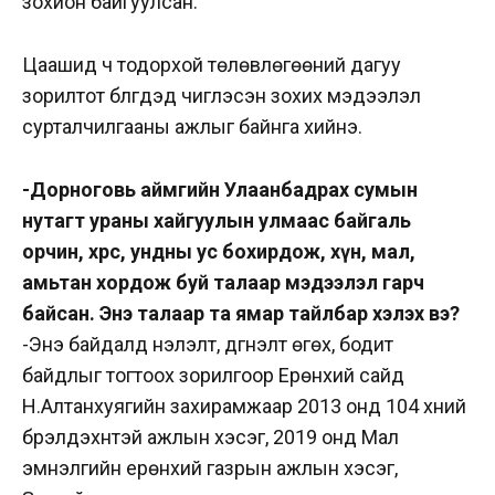
зохион байгуулсан.
Цаашид ч тодорхой төлөвлөгөөний дагуу
зорилтот бүлгүүдэд чиглэсэн зохих мэдээлэл
сурталчилгааны ажлыг байнга хийнэ.
-Дорноговь аймгийн Улаанбадрах сумын
нутагт ураны хайгуулын улмаас байгаль
орчин, хөрс, ундны ус бохирдож, хүн, мал,
амьтан хордож буй талаар мэдээлэл гарч
байсан. Энэ талаар та ямар тайлбар хэлэх вэ?
-Энэ байдалд үнэлэлт, дүгнэлт өгөх, бодит
байдлыг тогтоох зорилгоор Ерөнхий сайд
Н.Алтанхуягийн захирамжаар 2013 онд 104 хүний
бүрэлдэхүүнтэй ажлын хэсэг, 2019 онд Мал
эмнэлгийн ерөнхий газрын ажлын хэсэг,