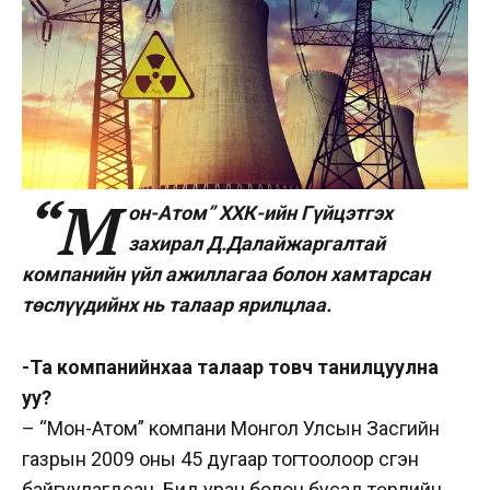
“М
он-Атом” ХХК-ийн Гүйцэтгэх
захирал Д.Далайжаргалтай
компанийн үйл ажиллагаа болон хамтарсан
төслүүдийнх нь талаар ярилцлаа.
-Та компанийнхаа талаар товч танилцуулна
уу?
– “Мон-Атом” компани Монгол Улсын Засгийн
газрын 2009 оны 45 дугаар тогтоолоор үүсгэн
байгуулагдсан. Бид уран болон бусад төрлийн