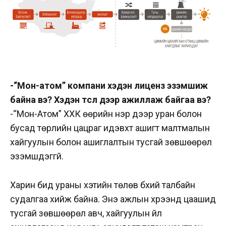
-“Мон-атом” компани хэдэн лиценз эзэмшиж
байна вэ? Хэдэн төсөл дээр ажиллаж байгаа вэ?
-“Мон-Атом” ХХК өөрийн нэр дээр уран болон
бусад төрлийн цацраг идэвхт ашигт малтмалын
хайгуулын болон ашиглалтын тусгай зөвшөөрөл
эзэмшдэггүй.
Харин бид ураны хэтийн төлөв бүхий талбайн
судалгаа хийж байна. Энэ ажлын хүрээнд цаашид
тусгай зөвшөөрөл авч, хайгуулын үйл