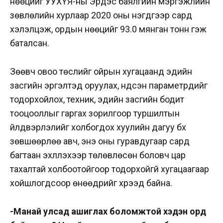
нөөцийг УУХҮЯ-ны Эрдэс баялгийн мэргэжлийн
зөвлөлийн хурлаар 2020 оны нэгдүгээр сард
хэлэлцэж, ордын нөөцийг 93.0 мянган тонн гэж
баталсан.
Зөөвч овоо төслийг ойрын хугацаанд эдийн
засгийн эргэлтэд оруулах, үндсэн параметрүүдийг
тодорхойлох, техник, эдийн засгийн бодит
тооцооллыг гаргах зорилгоор туршилтын
үйлдвэрлэлийг холбогдох хуулийн дагуу бүх
зөвшөөрлөө авч, энэ оны гуравдугаар сард
багтаан эхлүүлэхээр төлөвлөсөн боловч цар
тахалтай холбоотойгоор тодорхойгүй хугацаагаар
хойшлогдсоор өнөөдрийг хүрээд байна.
-Манай улсад ашиглах боломжтой хэдэн орд