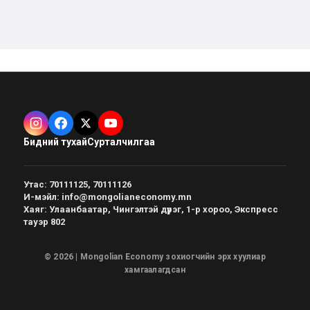
Бидний тухай
Сурталчилгаа
Утас
:
70111125, 70111126
И-мэйл
:
info@mongolianeconomy.mn
Хаяг
:
Улаанбаатар, Чингэлтэй дүүрэг, 1-р хороо, Экспресс
тауэр 802
© 2026 | Mongolian Economy зохиогчийн эрх хуулиар
хамгаалагдсан