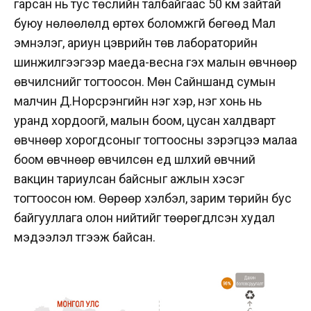
гарсан нь тус төслийн талбайгаас 50 км зайтай
буюу нөлөөлөлд өртөх боломжгүй бөгөөд Мал
эмнэлэг, ариун цэврийн төв лабораторийн
шинжилгээгээр маеда-весна гэх малын өвчнөөр
өвчилснийг тогтоосон. Мөн Сайншанд сумын
малчин Д.Норсүрэнгийн нэг үхэр, нэг хонь нь
уранд хордоогүй, малын боом, цусан халдварт
өвчнөөр хорогдсоныг тогтоосны зэрэгцээ малаа
боом өвчнөөр өвчилсөн үед шүлхий өвчний
вакцин тариулсан байсныг ажлын хэсэг
тогтоосон юм. Өөрөөр хэлбэл, зарим төрийн бус
байгууллага олон нийтийг төөрөгдүүлсэн худал
мэдээлэл түгээж байсан.