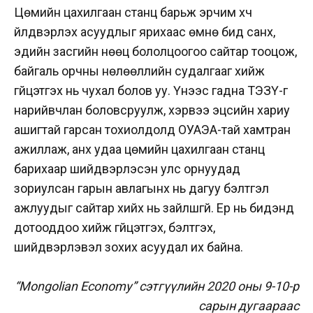
Цөмийн цахилгаан станц барьж эрчим хүч
үйлдвэрлэх асуудлыг ярихаас өмнө бид санхүү,
эдийн засгийн нөөц бололцоогоо сайтар тооцож,
байгаль орчны нөлөөллийн судалгааг хийж
гүйцэтгэх нь чухал болов уу. Үүнээс гадна ТЭЗҮ-г
нарийвчлан боловсруулж, хэрвээ эцсийн хариу
ашигтай гарсан тохиолдолд ОУАЭА-тай хамтран
ажиллаж, анх удаа цөмийн цахилгаан станц
барихаар шийдвэрлэсэн улс орнуудад
зориулсан гарын авлагынх нь дагуу бэлтгэл
ажлуудыг сайтар хийх нь зайлшгүй. Ер нь бидэнд
дотооддоо хийж гүйцэтгэх, бэлтгэх,
шийдвэрлэвэл зохих асуудал их байна.
“Mongolian Economy” сэтгүүлийн 2020 оны 9-10-р
сарын дугаараас