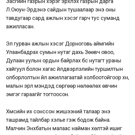
Засгийн газрын хэрэг эрхлэх газрын дарга
Л.Оюун-Эрдэнэ сайдын тушаалаар энэ оны
тавдугаар сард ажлын хэсэг гарч тус суманд
ажилласан.
Эл гурван ажлын хэсэг Дорноговь аймгийн
Улаанбадрах сумын нутаг дахь Зөөвч овоо,
Дулаан уулын ордын байрлах бүс нутагт ураны
хайгуул болон хагас үйлдвэрлэлийн туршилтын
олборлолтын үйл ажиллагаатай холбоотойгоор хүн,
малын эрүүл мэндэд сөргөөр нөлөөлөх өвчин
эмгэг гараагүйг тогтоосон.
Хүмүүсийн их сонссон жишээний талаар энэ
ташрамд тайлбар хэлье гэж бодож байна.
Малчин Энхбатын малаас найман хөлтэй ишиг