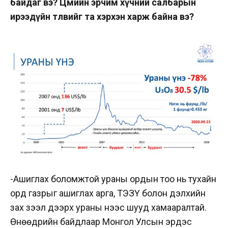
байдаг вэ? Цөмийн эрчим хүчний салбарын
ирээдүйн төлвийг та хэрхэн харж байна вэ?
-Ашиглах боломжтой ураны ордын тоо нь тухайн
орд газрыг ашиглах арга, ТЭЗҮ болон дэлхийн
зах зээл дээрх ураны үнээс шууд хамааралтай.
Өнөөдрийн байдлаар Монгол Улсын эрдэс