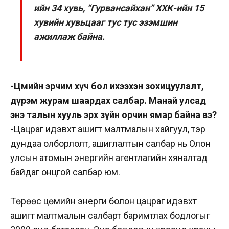
ийн 34 хувь, “Гурвансайхан” ХХК-ийн 15
хувийн хувьцааг тус тус эзэмшин
ажиллаж байна.
-Цөмийн эрчим хүч бол ихээхэн зохицуулалт,
дүрэм журам шаардах салбар. Манай улсад
энэ талын хууль эрх зүйн орчин ямар байна вэ?
-Цацраг идэвхт ашигт малтмалын хайгуул, тэр
дундаа олборлолт, ашиглалтын салбар нь Олон
улсын атомын энергийн агентлагийн хяналтад
байдаг онцгой салбар юм.
Төрөөс цөмийн энерги болон цацраг идэвхт
ашигт малтмалын салбарт баримтлах бодлогыг