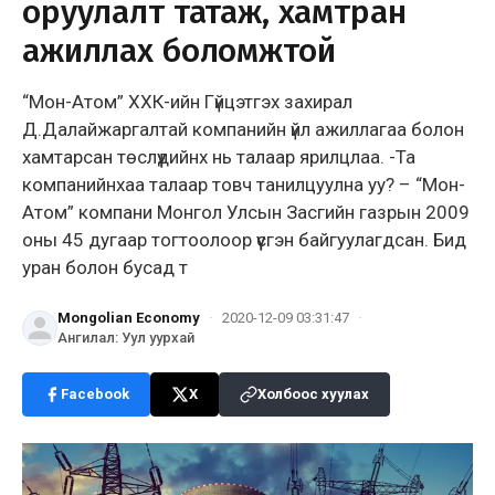
оруулалт татаж, хамтран
ажиллах боломжтой
“Мон-Атом” ХХК-ийн Гүйцэтгэх захирал
Д.Далайжаргалтай компанийн үйл ажиллагаа болон
хамтарсан төслүүдийнх нь талаар ярилцлаа. -Та
компанийнхаа талаар товч танилцуулна уу? – “Мон-
Атом” компани Монгол Улсын Засгийн газрын 2009
оны 45 дугаар тогтоолоор үүсгэн байгуулагдсан. Бид
уран болон бусад т
Mongolian Economy
·
2020-12-09 03:31:47
·
Ангилал
:
Уул уурхай
Facebook
X
Холбоос хуулах