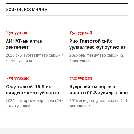
ХОЛБОГДОХ МЭДЭЭ
Уул уурхай
Уул уурхай
АМНАТ-ын алтан
Рио Тинтотой хийх
хөнгөлөлт
уулзалтаас юуг хүлээх вэ
2026 оны зургаадугаар сарын 4
2026 оны тавдугаар сарын 12
·
·
1 мин
уншина
1 мин
уншина
Уул уурхай
Уул уурхай
Оюу толгой: 16.6 их
Нүүрсний экспортын
наядын чимээгүй нөлөө
орлого 66.8 хувиар өслөө
2026 оны дөрөвдүгээр сарын 29
·
2026 оны дөрөвдүгээр сарын 9
·
1
1 мин
уншина
мин
уншина