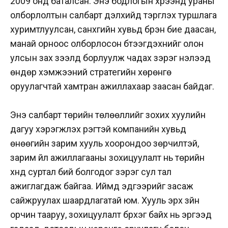
2009 онд баталсан. Энэ бодлогын хүрээнд ураны
олборлолтын салбарт дэлхийд тэргүүлэх туршлага
хуримтлуулсан, санхүүгийн хувьд бүрэн бие даасан,
манай орноос олборлосон бүтээгдэхүүнийг олон
улсын зах зээлд борлуулж чадах зэрэг нэлээд
өндөр хэмжээний стратегийн хөрөнгө
оруулагчтай хамтран ажиллахаар заасан байдаг.
Энэ салбарт төрийн төлөөллийг зохих хуулийн
дагуу хэрэгжүүлэх үүрэгтэй компанийн хувьд
өнөөгийн зарим хууль хоорондоо зөрчилтэй,
зарим үйл ажиллагааны зохицуулалт нь төрийн
хүнд суртал бий болгодог зэрэг сул тал
ажиглагдаж байгаа. Иймд эдгээрийг засаж
сайжруулах шаардлагатай юм. Хууль эрх зүйн
орчин тааруу, зохицуулалт бүрхэг байх нь эргээд