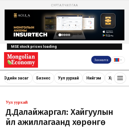
СУРТАЛЧИЛГАА
MSE stock prices loading
Захиалга
Эдийн засаг
Бизнес
Уул уурхай
Нийгэм
Хөрөнгө ору
Уул уурхай
Д.Далайжаргал: Хайгуулын
үйл ажиллагаанд хөрөнгө