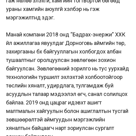
гаж нөлөө үзүүлэхгүй, хамгийн тогтвортой бөгөөд
ураны хамгийн аюулгүй хэлбэр нь гэж
мэргэжилтнүүд үздэг.
Манай компани 2018 онд “Бадрах-энержи” ХХК
үйл ажиллагаа явуулдаг Дорноговь аймгийн төр,
захиргааны бүх байгууллагын холбогдох албан
тушаалтныг оролцуулсан зөвлөгөөн зохион
байгуулсан. Зөвлөгөөний зорилго нь тус уурхайд
технологийн туршилт эхлэхтэй холбоотойгоор
төслийн хяналт, удирдлага, тулгамдаж буй
асуудлын талаар мэдээлэл өгч, санал солилцох
байлаа. 2019 онд цацраг идэвхт ашигт
малтмалын хайгуулын болон ашиглалтын тусгай
зөвшөөрөлтэй аймгуудын мэргэжлийн
хяналтын байцаагч нарт зориулсан сургалт