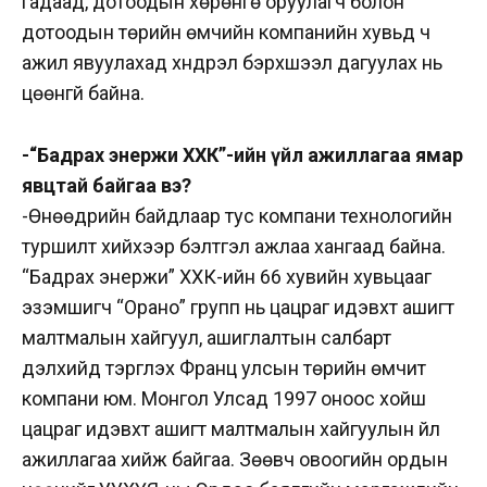
гадаад, дотоодын хөрөнгө оруулагч болон
дотоодын төрийн өмчийн компанийн хувьд ч
ажил явуулахад хүндрэл бэрхшээл дагуулах нь
цөөнгүй байна.
-“Бадрах энержи ХХК”-ийн үйл ажиллагаа ямар
явцтай байгаа вэ?
-Өнөөдрийн байдлаар тус компани технологийн
туршилт хийхээр бэлтгэл ажлаа хангаад байна.
“Бадрах энержи” ХХК-ийн 66 хувийн хувьцааг
эзэмшигч “Орано” групп нь цацраг идэвхт ашигт
малтмалын хайгуул, ашиглалтын салбарт
дэлхийд тэргүүлэх Франц улсын төрийн өмчит
компани юм. Монгол Улсад 1997 оноос хойш
цацраг идэвхт ашигт малтмалын хайгуулын үйл
ажиллагаа хийж байгаа. Зөөвч овоогийн ордын