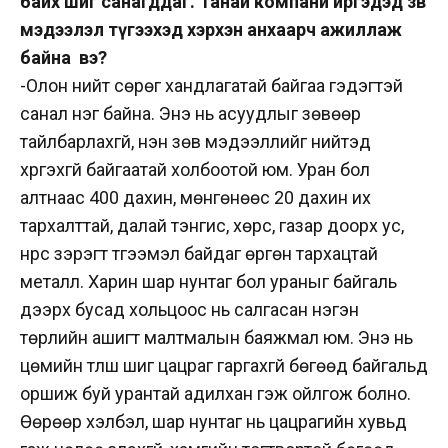
байх шиг санагддаг. Танай компани иргэдэд зөв
мэдээлэл түгээхэд хэрхэн анхаарч ажиллаж
байна вэ?
-Олон нийт сөрөг хандлагатай байгаа гэдэгтэй
санал нэг байна. Энэ нь асуудлыг зөвөөр
тайлбарлахгүй, үнэн зөв мэдээллийг нийтэд
хүргэхгүй байгаатай холбоотой юм. Уран бол
алтнаас 400 дахин, мөнгөнөөс 20 дахин их
тархалттай, далай тэнгис, хөрс, газар доорх ус,
нүүрс зэрэгт түгээмэл байдаг өргөн тархацтай
металл. Харин шар нунтаг бол ураныг байгаль
дээрх бусад хольцоос нь салгасан нэгэн
төрлийн ашигт малтмалын баяжмал юм. Энэ нь
цөмийн түлш шиг цацраг гаргахгүй бөгөөд байгальд
оршиж буй урантай адилхан гэж ойлгож болно.
Өөрөөр хэлбэл, шар нунтаг нь цацрагийн хувьд