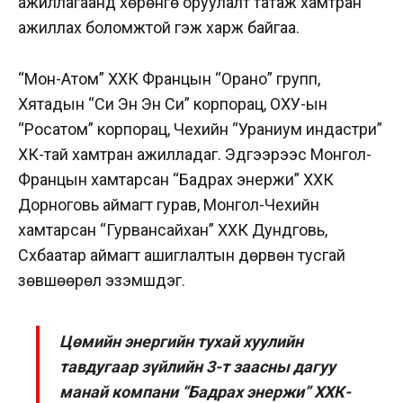
ажиллагаанд хөрөнгө оруулалт татаж хамтран
ажиллах боломжтой гэж харж байгаа.
“Мон-Атом” ХХК Францын “Орано” групп,
Хятадын “Си Эн Эн Си” корпорац, ОХУ-ын
“Росатом” корпорац, Чехийн “Ураниум индастри”
ХК-тай хамтран ажилладаг. Эдгээрээс Монгол-
Францын хамтарсан “Бадрах энержи” ХХК
Дорноговь аймагт гурав, Монгол-Чехийн
хамтарсан “Гурвансайхан” ХХК Дундговь,
Сүхбаатар аймагт ашиглалтын дөрвөн тусгай
зөвшөөрөл эзэмшдэг.
Цөмийн энергийн тухай хуулийн
тавдугаар зүйлийн 3-т заасны дагуу
манай компани “Бадрах энержи” ХХК-