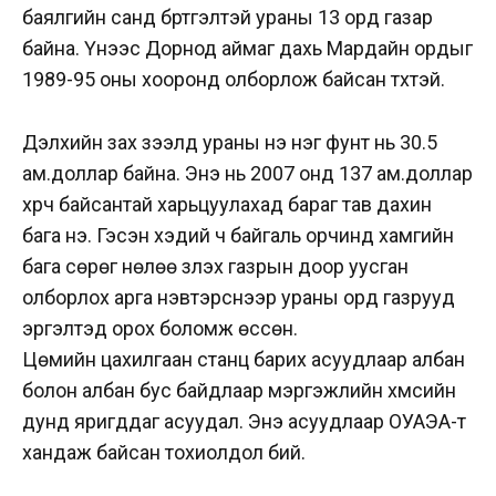
баялгийн санд бүртгэлтэй ураны 13 орд газар
байна. Үүнээс Дорнод аймаг дахь Мардайн ордыг
1989-95 оны хооронд олборлож байсан түүхтэй.
Дэлхийн зах зээлд ураны үнэ нэг фунт нь 30.5
ам.доллар байна. Энэ нь 2007 онд 137 ам.доллар
хүрч байсантай харьцуулахад бараг тав дахин
бага үнэ. Гэсэн хэдий ч байгаль орчинд хамгийн
бага сөрөг нөлөө үзүүлэх газрын доор уусган
олборлох арга нэвтэрснээр ураны орд газрууд
эргэлтэд орох боломж өссөн.
Цөмийн цахилгаан станц барих асуудлаар албан
болон албан бус байдлаар мэргэжлийн хүмүүсийн
дунд яригддаг асуудал. Энэ асуудлаар ОУАЭА-т
хандаж байсан тохиолдол бий.