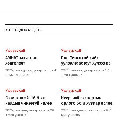
ХОЛБОГДОХ МЭДЭЭ
Уул уурхай
Уул уурхай
АМНАТ-ын алтан
Рио Тинтотой хийх
хөнгөлөлт
уулзалтаас юуг хүлээх вэ
2026 оны зургаадугаар сарын 4
2026 оны тавдугаар сарын 12
·
·
1 мин
уншина
1 мин
уншина
Уул уурхай
Уул уурхай
Оюу толгой: 16.6 их
Нүүрсний экспортын
наядын чимээгүй нөлөө
орлого 66.8 хувиар өслөө
2026 оны дөрөвдүгээр сарын 29
·
2026 оны дөрөвдүгээр сарын 9
·
1
1 мин
уншина
мин
уншина