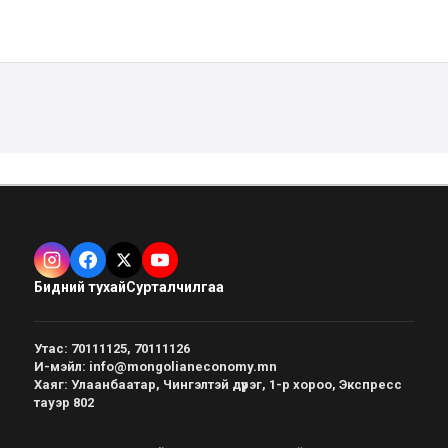
Бидний тухай
Сурталчилгаа
Утас
:
70111125, 70111126
И-мэйл
:
info@mongolianeconomy.mn
Хаяг
:
Улаанбаатар, Чингэлтэй дүүрэг, 1-р хороо, Экспресс
тауэр 802