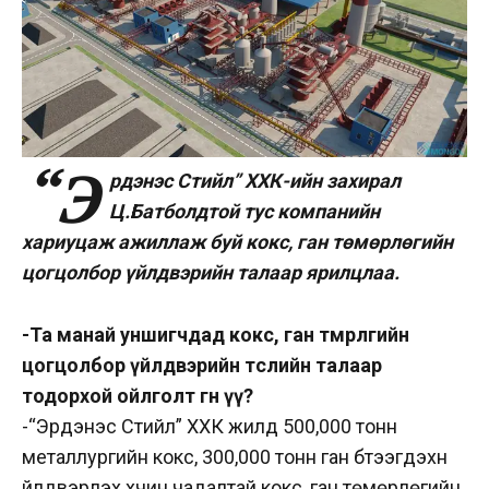
“Э
рдэнэс Стийл” ХХК-ийн захирал
Ц.Батболдтой тус компанийн
хариуцаж ажиллаж буй кокс, ган төмөрлөгийн
цогцолбор үйлдвэрийн талаар ярилцлаа.
-Та манай уншигчдад кокс, ган төмөрлөгийн
цогцолбор үйлдвэрийн төслийн талаар
тодорхой ойлголт өгнө үү?
-“Эрдэнэс Стийл” ХХК жилд 500,000 тонн
металлургийн кокс, 300,000 тонн ган бүтээгдэхүүн
үйлдвэрлэх хүчин чадалтай кокс, ган төмөрлөгийн