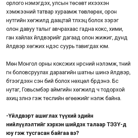
орлого нэмэгдэх, улсын төсөвт ихээхэн
хэмжээний татвар хураамж төвлөрөх, орон
нутгийн хөгжилд даацтай түлхэц болох зэрэг
олон давуу талыг авчрахаас гадна кокс, хими,
ган хайлах үйлдвэрийг дагаад олон жижиг, дунд
үйлдвэр хөгжих үндэс суурь тавигдах юм.
Мөн Монгол орны коксжих нүүрсний үнэлэмж, түүний
гүн боловсруулах дараагийн шатны шинэ үйлдвэр,
бүтээгдэхүүн үүсэн бий болох нөхцөл бүрдэнэ. Бүс
нутаг, Говьсүмбэр аймгийн хөгжилд ч тодорхой
ахиц үзүүлнэ гэж төслийн өгөөжийг үнэлж байна.
-Үйлдвэрт ашиглах түүхий эдийн
нийлүүлэлтийг хэрхэн шийдэх талаар ТЭЗҮ-д
юу гэж тусгасан байгаа вэ?