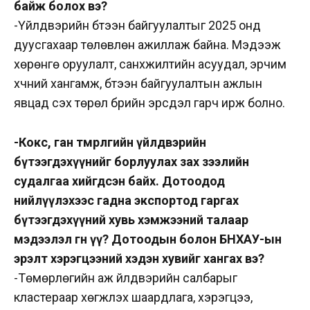
байж болох вэ?
-Үйлдвэрийн бүтээн байгуулалтыг 2025 онд
дуусгахаар төлөвлөн ажиллаж байна. Мэдээж
хөрөнгө оруулалт, санхүүжилтийн асуудал, эрчим
хүчний хангамж, бүтээн байгуулалтын ажлын
явцад үүсэх төрөл бүрийн эрсдэл гарч ирж болно.
-Кокс, ган төмөрлөгийн үйлдвэрийн
бүтээгдэхүүнийг борлуулах зах зээлийн
судалгаа хийгдсэн байх. Дотоодод
нийлүүлэхээс гадна экспортод гаргах
бүтээгдэхүүний хувь хэмжээний талаар
мэдээлэл өгнө үү? Дотоодын болон БНХАУ-ын
эрэлт хэрэгцээний хэдэн хувийг хангах вэ?
-Төмөрлөгийн аж үйлдвэрийн салбарыг
кластераар хөгжүүлэх шаардлага, хэрэгцээ,