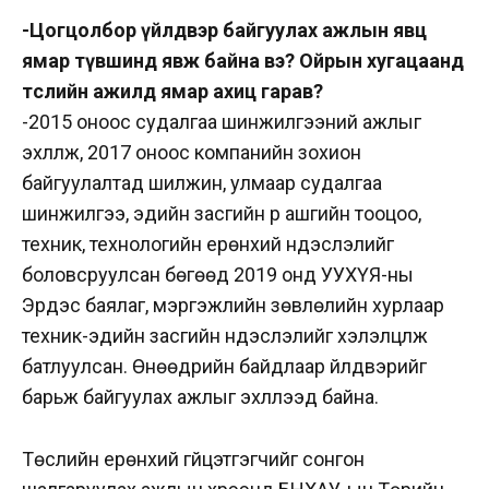
-Цогцолбор үйлдвэр байгуулах ажлын явц
ямар түвшинд явж байна вэ? Ойрын хугацаанд
төслийн ажилд ямар ахиц гарав?
-2015 оноос судалгаа шинжилгээний ажлыг
эхлүүлж, 2017 оноос компанийн зохион
байгуулалтад шилжин, улмаар судалгаа
шинжилгээ, эдийн засгийн үр ашгийн тооцоо,
техник, технологийн ерөнхий үндэслэлийг
боловсруулсан бөгөөд 2019 онд УУХҮЯ-ны
Эрдэс баялаг, мэргэжлийн зөвлөлийн хурлаар
техник-эдийн засгийн үндэслэлийг хэлэлцүүлж
батлуулсан. Өнөөдрийн байдлаар үйлдвэрийг
барьж байгуулах ажлыг эхлүүлээд байна.
Төслийн ерөнхий гүйцэтгэгчийг сонгон