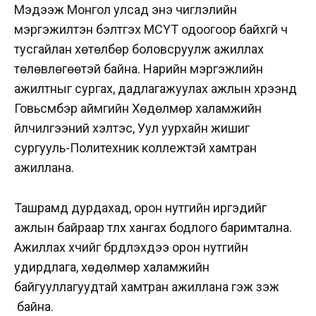
Мэдээж Монгол улсад энэ чиглэлийн
мэргэжилтэн бэлтгэх МСҮТ одоогоор байхгүй ч
тусгайлан хөтөлбөр боловсруулж ажиллах
төлөвлөгөөтэй байна. Нарийн мэргэжлийн
ажилтныг сургах, дадлагажуулах ажлын хүрээнд
Говьсүмбэр аймгийн Хөдөлмөр халамжийн
үйлчилгээний хэлтэс, Уул уурхайн жишиг
сургууль-Политехник коллежтэй хамтран
ажиллана.
Ташрамд дурдахад, орон нутгийн иргэдийг
ажлын байраар түлхүү хангах бодлого баримтална.
Ажиллах хүчийг бүрдүүлэхдээ орон нутгийн
удирдлага, хөдөлмөр халамжийн
байгууллагуудтай хамтран ажиллана гэж үзэж
байна.