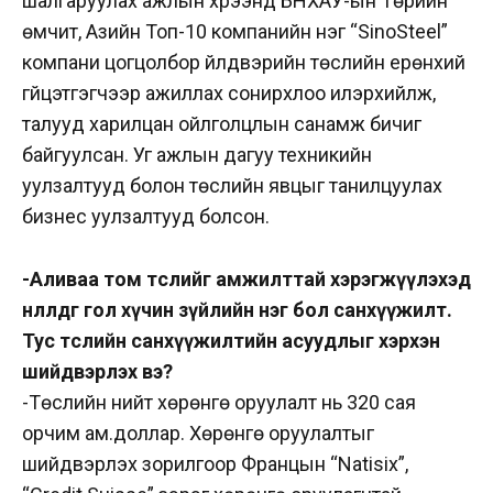
шалгаруулах ажлын хүрээнд БНХАУ-ын Төрийн
өмчит, Азийн Топ-10 компанийн нэг “SinoSteel”
компани цогцолбор үйлдвэрийн төслийн ерөнхий
гүйцэтгэгчээр ажиллах сонирхлоо илэрхийлж,
талууд харилцан ойлголцлын санамж бичиг
байгуулсан. Уг ажлын дагуу техникийн
уулзалтууд болон төслийн явцыг танилцуулах
бизнес уулзалтууд болсон.
-Аливаа том төслийг амжилттай хэрэгжүүлэхэд
нөлөөлдөг гол хүчин зүйлийн нэг бол санхүүжилт.
Тус төслийн санхүүжилтийн асуудлыг хэрхэн
шийдвэрлэх вэ?
-Төслийн нийт хөрөнгө оруулалт нь 320 сая
орчим ам.доллар. Хөрөнгө оруулалтыг
шийдвэрлэх зорилгоор Францын “Natisix”,