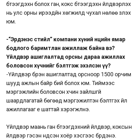
бүтээгдэхүүн болох ган, кокс бүтээгдэхүүн үйлдвэрлэх
нь улс орны ирээдүйн хөгжилд чухал нөлөө үзүүлэх
юм.
-“Эрдэнэс стийл” компани хүний нөөцийн ямар
бодлого баримтлан ажиллаж байна вэ?
Үйлдвэр ашиглалтад орсны дараа ажиллах
боловсон хүчнийг бэлтгэж эхэлсэн үү?
-Үйлдвэр бүрэн ашиглалтад орсноор 1500 орчим
шууд ажлын байр бий болох юм. Тиймээс
мэргэжлийн боловсон хүчин зайлшгүй
шаардлагатай бөгөөд мэргэжилтэн бэлтгэх үйл
ажиллагааг үе шаттай хэрэгжүүлнэ.
Үйлдвэр маань ган бүтээгдэхүүний үйлдвэр, коксын
үйлдвэр гэсэн үндсэн хоёр хэсгээс бүрдэнэ.