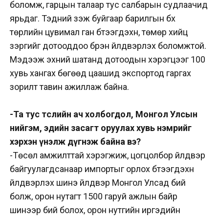
боломж, гарцын талаар тус салбарын судлаачид
ярьдаг. Тэдний үзэж буйгаар барилгын бүх
төрлийн цувимал ган бүтээгдэхүүн, төмөр хийц
зэргийг дотооддоо бүрэн үйлдвэрлэх боломжтой.
Мэдээж эхний шатанд дотоодын хэрэгцээг 100
хувь хангах бөгөөд цаашид экспортод гаргах
зорилт тавин ажиллаж байна.
-Та тус төслийн ач холбогдол, Монгол Улсын
нийгэм, эдийн засагт оруулах хувь нэмрийг
хэрхэн үнэлж дүгнэж байна вэ?
-Төсөл амжилттай хэрэгжиж, цогцолбор үйлдвэр
байгуулагдсанаар импортыг орлох бүтээгдэхүүн
үйлдвэрлэх шинэ үйлдвэр Монгол Улсад бий
болж, орон нутагт 1500 гаруй ажлын байр
шинээр бий болох, орон нутгийн иргэдийн