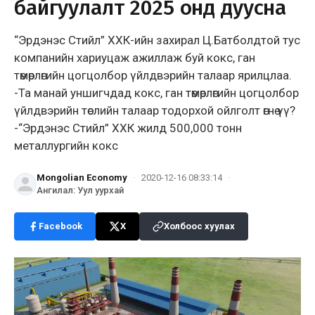
байгуулалт 2025 онд дуусна
“Эрдэнэс Стийл” ХХК-ийн захирал Ц.Батболдтой тус
компанийн хариуцаж ажиллаж буй кокс, ган
төмөрлөгийн цогцолбор үйлдвэрийн талаар ярилцлаа.
-Та манай уншигчдад кокс, ган төмөрлөгийн цогцолбор
үйлдвэрийн төслийн талаар тодорхой ойлголт өгнө үү?
-“Эрдэнэс Стийл” ХХК жилд 500,000 тонн
металлургийн кокс
Mongolian Economy
·
2020-12-16 08:33:14
·
Ангилал
:
Уул уурхай
Facebook
X
Холбоос хуулах