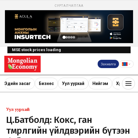
СУРТАЛЧИЛГАА
MSE stock prices loading
Захиалга
Эдийн засаг
Бизнес
Уул уурхай
Нийгэм
Хөрөнгө ору
Уул уурхай
Ц.Батболд: Кокс, ган
төмөрлөгийн үйлдвэрийн бүтээн