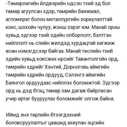
-Төмөрлөгийн үйлдвэрийн үндсэн түүхий эд бол
төмөр агуулсан хүдэр, төмрийн баяжмал,
агломерат болон металлургийн зориулалттай
кокс, шохойн чулуу, жонш зэрэг юм. Манай орны
хувьд эдгээр түүхий эдийн олборлолт, бэлтгэн
нийлүүлэлт нь сүүлийн жилүүдэд хурдацтай хөгжиж
өсөн нэмэгдсээр байгаа. Манай төслийн түүхий
эдийн хувьд коксжих нүүрсийг Тавантолгойн орд,
төмрийн хүдрийг Хэнтий, Дорноговь аймгийн
төмрийн хүдрийн ордууд, Сэлэнгэ аймгийн
Баянгол ордуудаас нийлүүлэх боломжтой. Эдгээр
орд нь дэд бүтэц, төмөр зам дагаж байрласан
учир өртөг бууруулах боломжийг олгож байна.
Иймд энэ төрлийн бүтээгдэхүүний
боловсруулалтыг цаашид ахиулан эцсийн