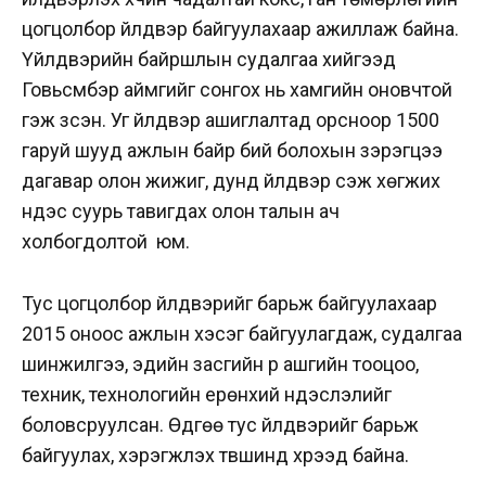
цогцолбор үйлдвэр байгуулахаар ажиллаж байна.
Үйлдвэрийн байршлын судалгаа хийгээд
Говьсүмбэр аймгийг сонгох нь хамгийн оновчтой
гэж үзсэн. Уг үйлдвэр ашиглалтад орсноор 1500
гаруй шууд ажлын байр бий болохын зэрэгцээ
дагавар олон жижиг, дунд үйлдвэр үүсэж хөгжих
үндэс суурь тавигдах олон талын ач
холбогдолтой юм.
Тус цогцолбор үйлдвэрийг барьж байгуулахаар
2015 оноос ажлын хэсэг байгуулагдаж, судалгаа
шинжилгээ, эдийн засгийн үр ашгийн тооцоо,
техник, технологийн ерөнхий үндэслэлийг
боловсруулсан. Өдгөө тус үйлдвэрийг барьж
байгуулах, хэрэгжүүлэх түвшинд хүрээд байна.