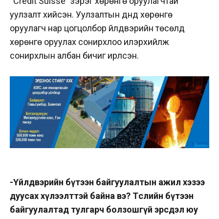
“Credit Suisse” зэрэг хөрөнгө оруулагчтай
уулзалт хийсэн. Уулзалтын дүнд хөрөнгө
оруулагч нар цогцолбор үйлдвэрийн төсөлд
хөрөнгө оруулах сонирхлоо илэрхийлж
сонирхлын албан бичиг ирүүлсэн.
-Үйлдвэрийн бүтээн байгуулалтын ажил хэзээ
дуусах хүлээлттэй байна вэ? Төслийн бүтээн
байгуулалтад тулгарч болзошгүй эрсдэл юу