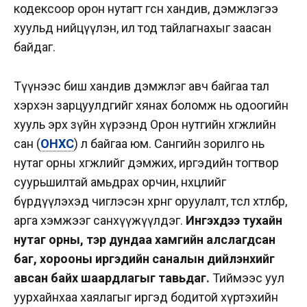
кодексоор орон нутагт өгсөн хандив, дэмжлэгээ
хуульд нийцүүлэн, ил тод тайлагнахыг заасан
байдаг.
Түүнээс биш хандив дэмжлэг авч байгаа тал
хэрхэн зарцуулдгийг хянах боломж нь одоогийн
хууль эрх зүйн хүрээнд Орон нутгийн хөгжлийн
сан (
ОНХС
) л байгаа юм. Сангийн зорилго нь
нутаг орны хөгжлийг дэмжих, иргэдийн тогтвор
суурьшилтай амьдрах орчин, нөхцөлийг
бүрдүүлэхэд чиглэсэн хөрөнгө оруулалт, төсөл хөтөлбөр,
арга хэмжээг санхүүжүүлдэг.
Ингэхдээ тухайн
нутаг орны, тэр дундаа хамгийн алслагдсан
баг, хорооны иргэдийн саналын дийлэнхийг
авсан байх шаардлагыг тавьдаг.
Тиймээс уул
уурхайнхаа хаялагыг иргэд бодитой хүртэхийн