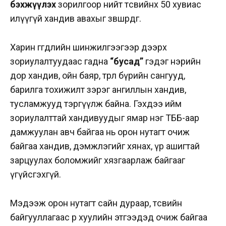
бэхжүүлэх
зорилгоор нийт төсвийнхөө 50 хувиас
илүүгүй хандив авахыг зөвшөөрдөг.
Харин өгөгдлийн шинжилгээгээр дээрх
зориулалтуудаас гадна
“бусад”
гэдэг нэрийн
дор хандив, ойн баяр, төрөл бүрийн сангууд,
барилга тохижилт зэрэг ангиллын хандив,
тусламжууд тэргүүлж байна. Гэхдээ ийм
зориулалттай хандивуудыг ямар нэг ТББ-аар
дамжуулан авч байгаа нь орон нутагт очиж
байгаа хандив, дэмжлэгийг хянах, үр ашигтай
зарцуулах боломжийг хязгаарлаж байгааг
үгүйсгэхгүй.
Мэдээж орон нутагт сайн дураар, төсвийн
байгууллагаас өөр хуулийн этгээдэд очиж байгаа