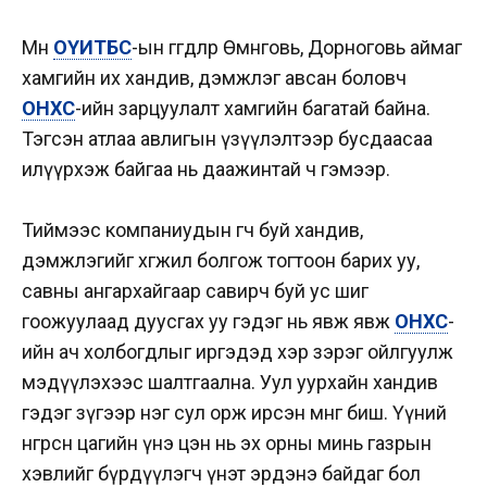
Мөн
ОҮИТБС
-ын өгөгдлөөр Өмнөговь, Дорноговь аймаг
хамгийн их хандив, дэмжлэг авсан боловч
ОНХС
-ийн зарцуулалт хамгийн багатай байна.
Тэгсэн атлаа авлигын үзүүлэлтээр бусдаасаа
илүүрхэж байгаа нь даажинтай ч гэмээр.
Тиймээс компаниудын өгч буй хандив,
дэмжлэгийг хөгжил болгож тогтоон барих уу,
савны ангархайгаар савирч буй ус шиг
гоожуулаад дуусгах уу гэдэг нь явж явж
ОНХС
-
ийн ач холбогдлыг иргэдэд хэр зэрэг ойлгуулж
мэдүүлэхээс шалтгаална. Уул уурхайн хандив
гэдэг зүгээр нэг сул орж ирсэн мөнгө биш. Үүний
өнгөрсөн цагийн үнэ цэн нь эх орны минь газрын
хэвлийг бүрдүүлэгч үнэт эрдэнэ байдаг бол