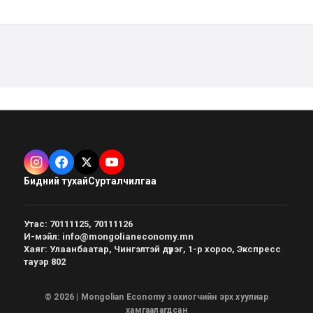
Бидний тухай
Сурталчилгаа
Утас
:
70111125, 70111126
И-мэйл
:
info@mongolianeconomy.mn
Хаяг
:
Улаанбаатар, Чингэлтэй дүүрэг, 1-р хороо, Экспресс
тауэр 802
© 2026 | Mongolian Economy зохиогчийн эрх хуулиар
хамгаалагдсан