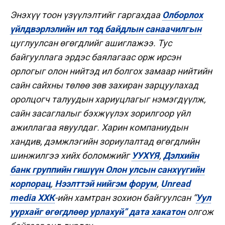
Энэхүү тоон үзүүлэлтийг гаргахдаа
Олборлох
үйлдвэрлэлийн ил тод байдлын санаачилгын
цуглуулсан өгөгдлийг ашиглажээ. Тус
байгууллага эрдэс баялагаас орж ирсэн
орлогыг олон нийтэд ил болгох замаар нийтийн
сайн сайхны төлөө зөв захиран зарцуулахад
оролцогч талуудын хариуцлагыг нэмэгдүүлж,
сайн засаглалыг бэхжүүлэх зорилгоор үйл
ажиллагаа явуулдаг. Харин компаниудын
хандив, дэмжлэгийн зориулалтад өгөгдлийн
шинжилгээ хийх боломжийг
УУХҮЯ
,
Дэлхийн
банк группийн гишүүн Олон улсын санхүүгийн
корпорац
,
Нээлттэй нийгэм форум
,
Unread
media ХХК
-ийн хамтран зохион байгуулсан “
Уул
уурхайг өгөгдлөөр урлахуй” дата хакатон
олгож