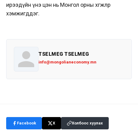
ирээдүйн үнэ цэн нь Монгол орны хөгжлөөр
хэмжигддэг.
TSELMEG TSELMEG
info@mongolianeconomy.mn
Facebook
X
Холбоос хуулах