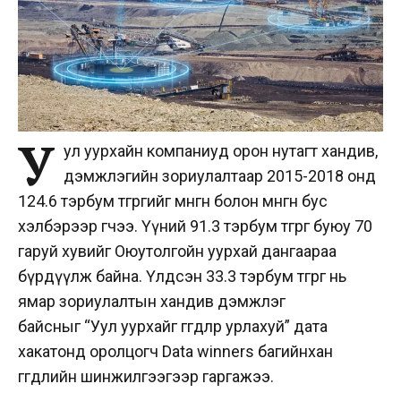
У
ул уурхайн компаниуд орон нутагт хандив,
дэмжлэгийн зориулалтаар 2015-2018 онд
124.6 тэрбум төгрөгийг мөнгөн болон мөнгөн бус
хэлбэрээр өгчээ. Үүний 91.3 тэрбум төгрөг буюу 70
гаруй хувийг Оюутолгойн уурхай дангаараа
бүрдүүлж байна. Үлдсэн 33.3 тэрбум төгрөг нь
ямар зориулалтын хандив дэмжлэг
байсныг “Уул уурхайг өгөгдлөөр урлахуй” дата
хакатонд оролцогч Data winners багийнхан
өгөгдлийн шинжилгээгээр гаргажээ.