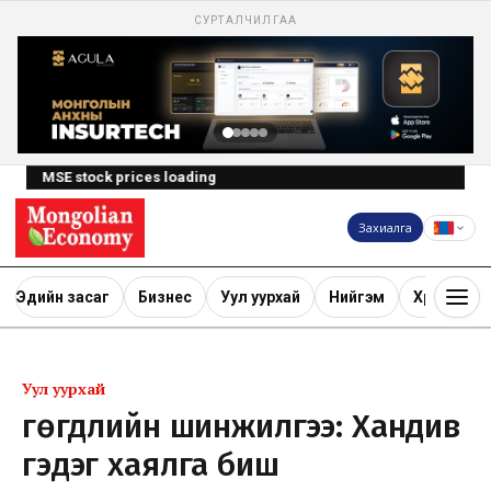
СУРТАЛЧИЛГАА
MSE stock prices loading
Захиалга
Эдийн засаг
Бизнес
Уул уурхай
Нийгэм
Хөрөнгө ору
Уул уурхай
Өгөгдлийн шинжилгээ: Хандив
гэдэг хаялга биш