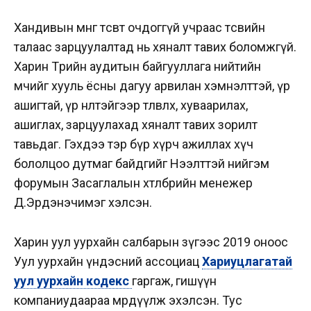
Хандивын мөнгө төсөвт очдоггүй учраас төсвийн
талаас зарцуулалтад нь хяналт тавих боломжгүй.
Харин Төрийн аудитын байгууллага нийтийн
өмчийг хууль ёсны дагуу арвилан хэмнэлттэй, үр
ашигтай, үр нөлөөтэйгээр төлөвлөх, хуваарилах,
ашиглах, зарцуулахад хяналт тавих зорилт
тавьдаг. Гэхдээ тэр бүр хүрч ажиллах хүч
бололцоо дутмаг байдгийг Нээлттэй нийгэм
форумын Засаглалын хөтөлбөрийн менежер
Д.Эрдэнэчимэг хэлсэн.
Харин уул уурхайн салбарын зүгээс 2019 оноос
Уул уурхайн үндэсний ассоциац
Хариуцлагатай
уул уурхайн кодекс
гаргаж, гишүүн
компаниудаараа мөрдүүлж эхэлсэн. Тус