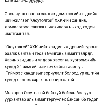
байгааг энд дурдсу.
Орон нутагт очсон хандив дэмжлэгийн өгөгдлийн
шинжилгээг “Оюутолгой” ХХК-ийн хандив,
дэмжлэгээс салгаж шинжилсэн нь хэд хэдэн
шалтгаантай.
“Оюутолгой” ХХК нийт хандивын дөрөвний гурвыг
эзэлж байгаа ч гэсэн Өмнөговь аймагт төвлөрдөг.
Харин хандивын үлдсэн хэсэг нь хүртээмжийн
хувьд 21 аймгийг хамарч байна гэсэн үг.
Тиймээс хандивыг зориулалт болоод үр ашгийн
хувьд салгаж харах нь сонирхолтой.
Мөн хэрэв Оюутолгой байхгүй байсан бол уул
уурхайгаар аль аймаг тэргүүлэх байсан бэ гэдэг