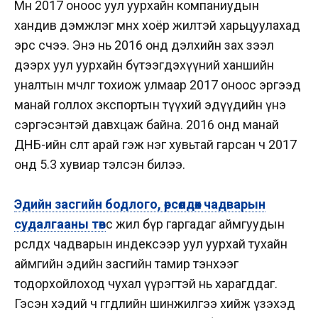
Мөн 2017 оноос уул уурхайн компаниудын
хандив дэмжлэг өмнөх хоёр жилтэй харьцуулахад
эрс өсчээ. Энэ нь 2016 онд дэлхийн зах зээл
дээрх уул уурхайн бүтээгдэхүүний ханшийн
уналтын мөчлөг тохиож улмаар 2017 оноос эргээд
манай голлох экспортын түүхий эдүүдийн үнэ
сэргэсэнтэй давхцаж байна. 2016 онд манай
ДНБ-ийн өсөлт арай гэж нэг хувьтай гарсан ч 2017
онд 5.3 хувиар тэлсэн билээ.
Эдийн засгийн бодлого, өрсөлдөх чадварын
судалгааны төв
өөс жил бүр гаргадаг аймгуудын
өрсөлдөх чадварын индексээр уул уурхай тухайн
аймгийн эдийн засгийн тамир тэнхээг
тодорхойлоход чухал үүрэгтэй нь харагддаг.
Гэсэн хэдий ч өгөгдлийн шинжилгээ хийж үзэхэд