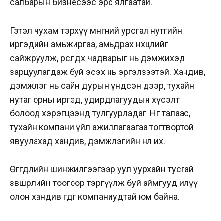
салбарын бизнесээс эрс ялгаатай.
Гэтэл чухам тэрхүү мөнгөний урсгал нутгийн
иргэдийн амьжиргаа, амьдрах нөхцлийг
сайжруулж, өрсөлдөх чадварыг нь дэмжихэд
зарцуулагдаж буй эсэх нь эргэлзээтэй. Хандив,
дэмжлэг нь сайн дурын үндсэн дээр, тухайн
нутаг орны иргэд, удирдлагуудын хүсэлт
болоод хэрэгцээнд тулгуурладаг. Нөгөө талаас,
тухайн компани үйл ажиллагаагаа тогтвортой
явуулахад хандив, дэмжлэгийн нөлөө их.
Өгөгдлийн шинжилгээгээр уул уурхайн тусгай
зөвшөөрлийн тоогоор тэргүүлж буй аймгууд илүү
олон хандив өгдөг компаниудтай юм байна.