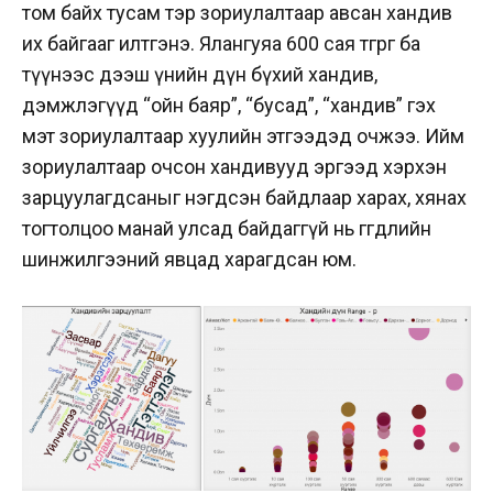
том байх тусам тэр зориулалтаар авсан хандив
их байгааг илтгэнэ. Ялангуяа 600 сая төгрөг ба
түүнээс дээш үнийн дүн бүхий хандив,
дэмжлэгүүд “ойн баяр”, “бусад”, “хандив” гэх
мэт зориулалтаар хуулийн этгээдэд очжээ. Ийм
зориулалтаар очсон хандивууд эргээд хэрхэн
зарцуулагдсаныг нэгдсэн байдлаар харах, хянах
тогтолцоо манай улсад байдаггүй нь өгөгдлийн
шинжилгээний явцад харагдсан юм.