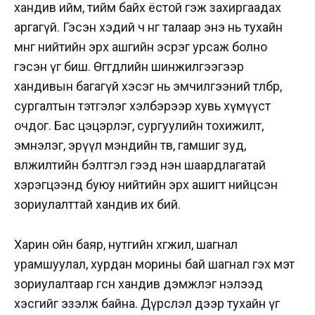
хандив ийм, тийм байх ёстой гэж захиргаадах
аргагүй. Гэсэн хэдий ч нөгөө талаар энэ нь тухайн
мөнгө нийтийн эрх ашгийн эсрэг урсаж болно
гэсэн үг биш. Өгөгдлийн шинжилгээгээр
хандивын багагүй хэсэг нь эмчилгээний төлбөр,
сургалтын тэтгэлэг хэлбэрээр хувь хүмүүст
очдог. Бас цэцэрлэг, сургуулийн тохижилт,
эмнэлэг, эрүүл мэндийн төв, гамшиг зуд,
өвөлжилтийн бэлтгэл гээд нэн шаардлагатай
хэрэгцээнд буюу нийтийн эрх ашигт нийцсэн
зориулалттай хандив их бий.
Харин ойн баяр, нутгийн хөгжил, шагнал
урамшуулал, хурдан морины бай шагнал гэх мэт
зориулалтаар өгсөн хандив дэмжлэг нэлээд
хэсгийг эзэлж байна. Дүрслэл дээр тухайн үг