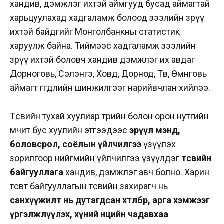
хандив, дэмжлэг ихтэй аймгууд бусад аймагтай
харьцуулахад хадгаламж болоод зээлийн зөрүү
ихтэй байдгийг Монголбанкны статистик
харуулж байна. Тиймээс хадгаламж зээлийн
зөрүү ихтэй боловч хандив дэмжлэг их авдаг
Дорноговь, Сэлэнгэ, Ховд, Дорнод, Төв, Өмнөговь
аймагт өгөгдлийн шинжилгээг нарийвчлан хийлээ.
Төсвийн тухай хуулиар төрийн болон орон нутгийн
өмчит бус хуулийн этгээдээс
эрүүл мэнд,
боловсрол, соёлын үйлчилгээ
үзүүлэх
зорилгоор нийгмийн үйлчилгээ үзүүлдэг
төсвийн
байгууллага
хандив, дэмжлэг авч болно. Харин
төсөвт байгууллагын төсвийн захирагч нь
санхүүжилт нь дутагдсан хөтөлбөр, арга хэмжээг
үргэлжлүүлэх, хүний нөөцийн чадавхаа