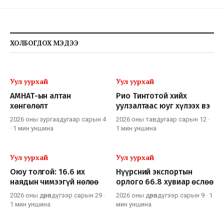
ХОЛБОГДОХ МЭДЭЭ
Уул уурхай
Уул уурхай
АМНАТ-ын алтан
Рио Тинтотой хийх
хөнгөлөлт
уулзалтаас юуг хүлээх вэ
2026 оны зургаадугаар сарын 4
2026 оны тавдугаар сарын 12
·
·
1 мин
уншина
1 мин
уншина
Уул уурхай
Уул уурхай
Оюу толгой: 16.6 их
Нүүрсний экспортын
наядын чимээгүй нөлөө
орлого 66.8 хувиар өслөө
2026 оны дөрөвдүгээр сарын 29
·
2026 оны дөрөвдүгээр сарын 9
·
1
1 мин
уншина
мин
уншина