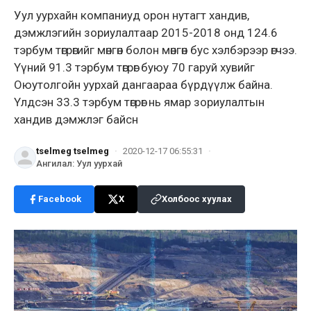
Уул уурхайн компаниуд орон нутагт хандив,
дэмжлэгийн зориулалтаар 2015-2018 онд 124.6
тэрбум төгрөгийг мөнгөн болон мөнгөн бус хэлбэрээр өгчээ.
Үүний 91.3 тэрбум төгрөг буюу 70 гаруй хувийг
Оюутолгойн уурхай дангаараа бүрдүүлж байна.
Үлдсэн 33.3 тэрбум төгрөг нь ямар зориулалтын
хандив дэмжлэг байсн
tselmeg tselmeg
·
2020-12-17 06:55:31
·
Ангилал
:
Уул уурхай
Facebook
X
Холбоос хуулах