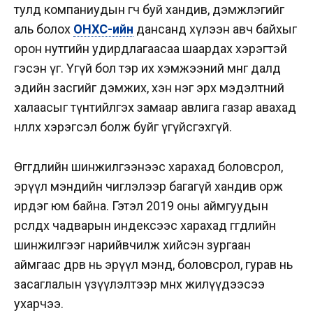
тулд компаниудын өгч буй хандив, дэмжлэгийг
аль болох
ОНХС-ийн
дансанд хүлээн авч байхыг
орон нутгийн удирдлагаасаа шаардах хэрэгтэй
гэсэн үг. Үгүй бол тэр их хэмжээний мөнгө далд
эдийн засгийг дэмжих, хэн нэг эрх мэдэлтний
халаасыг түнтийлгэх замаар авлига газар авахад
нөлөөлөх хэрэгсэл болж буйг үгүйсгэхгүй.
Өгөгдлийн шинжилгээнээс харахад боловсрол,
эрүүл мэндийн чиглэлээр багагүй хандив орж
ирдэг юм байна. Гэтэл 2019 оны аймгуудын
өрсөлдөх чадварын индексээс харахад өгөгдлийн
шинжилгээг нарийвчилж хийсэн зургаан
аймгаас дөрөв нь эрүүл мэнд, боловсрол, гурав нь
засаглалын үзүүлэлтээр өмнөх жилүүдээсээ
ухарчээ.