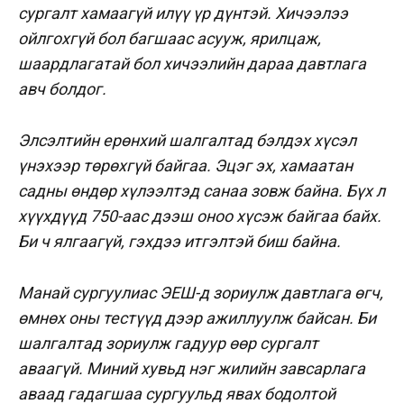
сургалт хамаагүй илүү үр дүнтэй. Хичээлээ
ойлгохгүй бол багшаас асууж, ярилцаж,
шаардлагатай бол хичээлийн дараа давтлага
авч болдог.
Элсэлтийн ерөнхий шалгалтад бэлдэх хүсэл
үнэхээр төрөхгүй байгаа. Эцэг эх, хамаатан
садны өндөр хүлээлтэд санаа зовж байна. Бүх л
хүүхдүүд 750-аас дээш оноо хүсэж байгаа байх.
Би ч ялгаагүй, гэхдээ итгэлтэй биш байна.
Манай сургуулиас ЭЕШ-д зориулж давтлага өгч,
өмнөх оны тестүүд дээр ажиллуулж байсан. Би
шалгалтад зориулж гадуур өөр сургалт
аваагүй. Миний хувьд нэг жилийн завсарлага
аваад гадагшаа сургуульд явах бодолтой