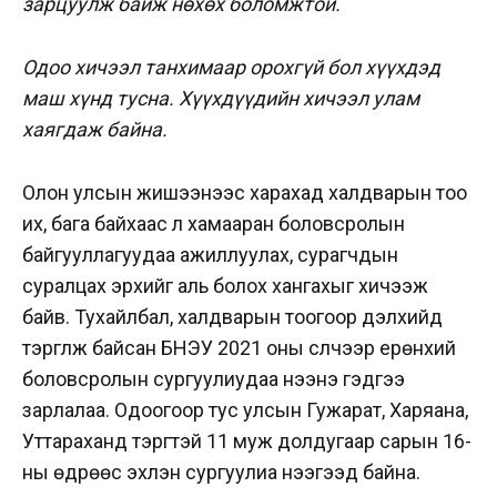
зарцуулж байж нөхөх боломжтой.
Одоо хичээл танхимаар орохгүй бол хүүхдэд
маш хүнд тусна. Хүүхдүүдийн хичээл улам
хаягдаж байна.
Олон улсын жишээнээс харахад
халдварын тоо
их, бага байхаас үл хамааран боловсролын
байгууллагуудаа ажиллуулах, сурагчдын
суралцах эрхийг аль болох хангахыг хичээж
байв. Тухайлбал, халдварын тоогоор дэлхийд
тэргүүлж байсан БНЭУ 2021 оны сүүлчээр ерөнхий
боловсролын сургуулиудаа нээнэ гэдгээ
зарлалаа. Одоогоор тус улсын Гужарат, Харяана,
Уттараханд тэргүүтэй 11 муж долдугаар сарын 16-
ны өдрөөс эхлэн сургуулиа нээгээд байна.