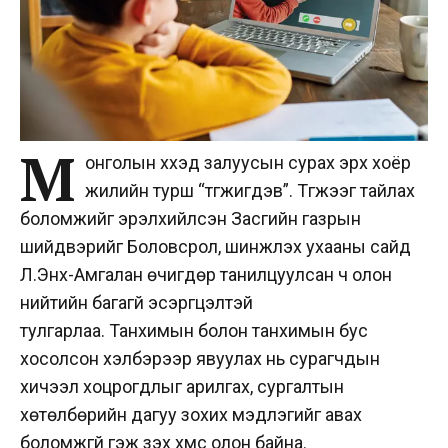
М
онголын хүүхэд залуусын сурах эрх хоёр
жилийн турш “түгжигдэв”.
Түгжээг тайлах
боломжийг эрэлхийлсэн Засгийн газрын
шийдвэрийг Боловсрол, шинжлэх ухааны сайд
Л.Энх-Амгалан өчигдөр танилцуулсан ч олон
нийтийн багагүй эсэргүүцэлтэй
тулгарлаа.
Танхимын болон танхимын бус
хосолсон хэлбэрээр явуулах нь сурагчдын
хичээл хоцрогдлыг арилгах, сургалтын
хөтөлбөрийн дагуу зохих мэдлэгийг авах
боломжгүй гэж үзэх хүмүүс олон байна.