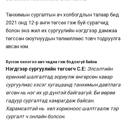
Танхимын сургалтын ач холбогдлын талаар бид
2021 онд 12-р анги төгсөх гэж буй сурагчид
болон энэ жил их сургуулийн нэгдүгээр дамжаа
төгссөн оюутнуудын төлөөллөөс товч тодруулга
авсан юм.
Хүссэн оноогоо авч чадна гэж бодохгүй байна
Нэгдүгээр сургуулийн төгсөгч С.Е:
Элсэлтийн
ерөнхий шалгалтад зориулж өнгөрсөн хавар
сургуулиас хэсэг хугацаанд танхимын давтлага
өгсөн нь нэг их үр дүнтэй байгаагүй. Би өөрөө
гадуур сургалтад хамрагдаж байсан.
Харамсалтай нь хөл хорионоос шалтгаалж тэр
сургалт ч онлайн болсон.