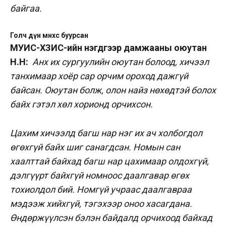
байгаа.
Голч дүн өмнөхөөсөө буурсан
МУИС-ХЗИС-ийн нэгдүгээр дамжааны оюутан
Н.Н:
Анх их сургуулийн оюутан болоод, хичээл
танхимаар хоёр сар орчим ороход дажгүй
байсан. Оюутан болж, олон найз нөхөдтэй болох
байх гэтэл хөл хорионд орчихсон.
Цахим хичээлд багш нар нэг их ач холбогдол
өгөхгүй байх шиг санагдсан. Номын сан
хаалттай байхад багш нар цахимаар олдохгүй,
дэлгүүрт байхгүй номноос даалгавар өгөх
тохиолдол бий. Номгүй учраас даалгавраа
мэдээж хийхгүй, тэгэхээр оноо хасагдана.
Өндөржүүлсэн бэлэн байдалд орчихоод байхад