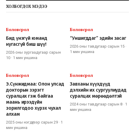
ХОЛБОГДОХ МЭДЭЭ
Боловсрол
Боловсрол
Бид үнэгүй юманд
“Уншигддаг” эдийн засаг
нугасгүй биш шүү!
2026 оны тавдугаар сарын 15
·
1 мин
уншина
2026 оны зургаадугаар сарын
10
·
1 мин
уншина
Боловсрол
Боловсрол
Э.Сүнжидмаа: Олон улсад
Завханы хүүхдүүд
докторын зэрэгт
дэлхийн их сургуулиудад
суралцах гэж байгаа
суралцах мөрөөдөлтэй
маань ирээдүйн
2024 оны тавдугаар сарын 8
·
1
зорилгодоо хүрэх чухал
мин
уншина
алхам
2025 оны нэгдүгээр сарын 29
·
1
мин
уншина