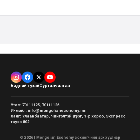
Бидний тухай
Сурталчилгаа
Утас
:
70111125, 70111126
И-мэйл
:
info@mongolianeconomy.mn
Хаяг
:
Улаанбаатар, Чингэлтэй дүүрэг, 1-р хороо, Экспресс
тауэр 802
© 2026 | Mongolian Economy зохиогчийн эрх хуулиар