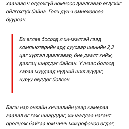
хаанаас ч олдохгүй номноос даалгавар өгдгийг
ойлгохгүй байна. Голч дүн ч өмнөхөөсөө
буурсан.
Би өглөө босоод л хичээлтэй гээд
компьютерийн ард суусаар шөнийн 2,3
цаг хүртэл даалгавар, бие даалт хийж,
дэлгэц ширтдэг байсан. Үүнээс болоод
хараа муудаад нүдний шил зүүдэг,
нуруу өвддөг болсон.
Багш нар онлайн хичээлийн үеэр камераа
заавал өг гэж шаарддаг, хичээлдээ нэгэнт
оролцож байгаа юм чинь микрофоноо өгдөг,