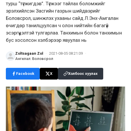
турш “түгжигдэв”. Түгжээг тайлах боломжийг
эрэлхийлсэн Засгийн газрын шийдвэрийг
Боловсрол, шинжлэх ухааны сайд Л.Энх-Амгалан
өчигдөр танилцуулсан ч олон нийтийн багагүй
эсэргүүцэлтэй тулгарлаа. Танхимын болон танхимын
бус хосолсон хэлбэрээр явуулах нь
Zoltsagaan Zol
·
2021-08-05 08:21:09
·
Ангилал
:
Боловсрол
Facebook
X
Холбоос хуулах