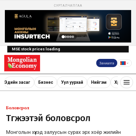
СУРТАЛЧИЛГАА
MSE stock prices loading
Захиалга
Эдийн засаг
Бизнес
Уул уурхай
Нийгэм
Хөрөнгө ору
Боловсрол
Түгжээтэй боловсрол
Монголын хүүхэд залуусын сурах эрх хоёр жилийн