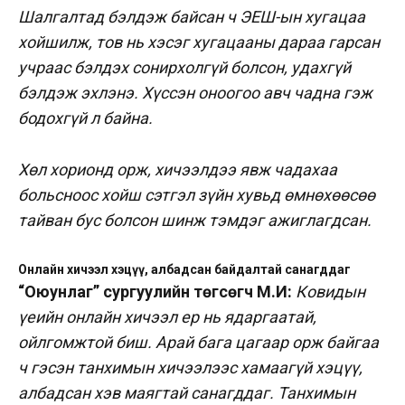
Шалгалтад бэлдэж байсан ч ЭЕШ-ын хугацаа
хойшилж, тов нь хэсэг хугацааны дараа гарсан
учраас бэлдэх сонирхолгүй болсон, удахгүй
бэлдэж эхлэнэ. Хүссэн оноогоо авч чадна гэж
бодохгүй л байна.
Хөл хорионд орж, хичээлдээ явж чадахаа
больсноос хойш сэтгэл зүйн хувьд өмнөхөөсөө
тайван бус болсон шинж тэмдэг ажиглагдсан.
Онлайн хичээл хэцүү, албадсан байдалтай санагддаг
“Оюунлаг” сургуулийн төгсөгч М.И:
Ковидын
үеийн онлайн хичээл ер нь ядаргаатай,
ойлгомжтой биш. Арай бага цагаар орж байгаа
ч гэсэн танхимын хичээлээс хамаагүй хэцүү,
албадсан хэв маягтай санагддаг. Танхимын