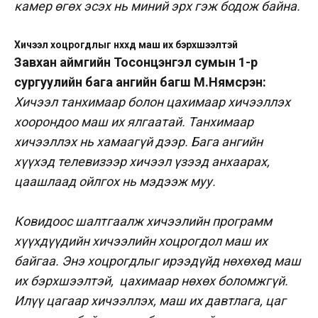
камер өгөх эсэх нь миний эрх гэж бодож байна.
Хичээл хоцрогдлыг нөхөхөд маш их бэрхшээлтэй
Завхан аймгийн Тосонцэнгэл сумын 1-р
сургуулийн бага ангийн багш М.Нямсүрэн:
Хичээл танхимаар болон цахимаар хичээллэх
хоорондоо маш их ялгаатай. Танхимаар
хичээллэх нь хамаагүй дээр. Бага ангийн
хүүхэд телевизээр хичээл үзээд анхаарах,
цаашлаад ойлгох нь мэдээж муу.
Ковидоос шалтгаалж хичээлийн программ
хүүхдүүдийн хичээлийн хоцрогдол маш их
байгаа. Энэ хоцрогдлыг ирээдүйд нөхөхөд маш
их бэрхшээлтэй, цахимаар нөхөх боломжгүй.
Илүү цагаар хичээллэх, маш их давтлага, цаг