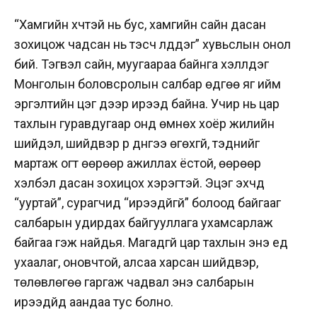
“Хамгийн хүчтэй нь бус, хамгийн сайн дасан
зохицож чадсан нь тэсч үлддэг” хувьслын онол
бий. Тэгвэл сайн, муугаараа байнга хэлүүлдэг
Монголын боловсролын салбар өдгөө яг ийм
эргэлтийн цэг дээр ирээд байна. Учир нь цар
тахлын гуравдугаар онд өмнөх хоёр жилийн
шийдэл, шийдвэр үр дүнгээ өгөхгүй, тэднийг
мартаж огт өөрөөр ажиллах ёстой, өөрөөр
хэлбэл дасан зохицох хэрэгтэй. Эцэг эхчүүд
“ууртай”, сурагчид “ирээдүйгүй” болоод байгааг
салбарын удирдах байгууллага ухамсарлаж
байгаа гэж найдья. Магадгүй цар тахлын энэ үед
ухаалаг, оновчтой, алсаа харсан шийдвэр,
төлөвлөгөө гаргаж чадвал энэ салбарын
ирээдүйд аандаа тус болно.