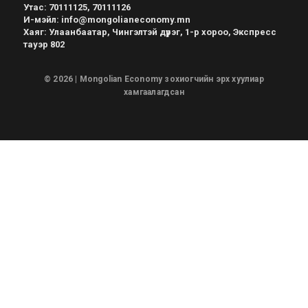
Утас
:
70111125, 70111126
И-мэйл
:
info@mongolianeconomy.mn
Хаяг
:
Улаанбаатар, Чингэлтэй дүүрэг, 1-р хороо, Экспресс
тауэр 802
© 2026 | Mongolian Economy зохиогчийн эрх хуулиар
хамгаалагдсан