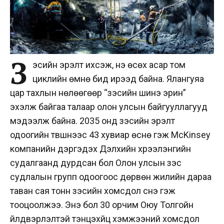
З
эсийн эрэлт ихсэж, үнэ өсөх асар том
циклийн өмнө бид ирээд байна. Ялангуяа
цар тахлын нөлөөгөөр “зэсийн шинэ эрин”
эхэлж байгаа талаар олон улсын байгууллагууд
мэдээлж байна.
2035 онд зэсийн эрэлт
одоогийн түвшнээс 43 хувиар өснө гэж McKinsey
компанийн дэргэдэх Дэлхийн хүрээлэнгийн
судалгаанд дурдсан бол Олон улсын зэс
судлалын групп одоогоос дөрвөн жилийн дараа
таван сая тонн зэсийн хомсдол үүснэ гэж
тооцоолжээ. Энэ бол 30 орчим Оюу Толгойн
үйлдвэрлэлтэй тэнцэхүйц хэмжээний хомсдол