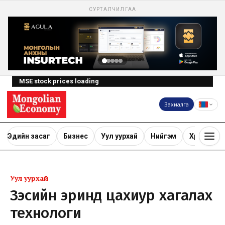
СУРТАЛЧИЛГАА
MSE stock prices loading
Захиалга
Эдийн засаг
Бизнес
Уул уурхай
Нийгэм
Хөрөнгө ору
Уул уурхай
Зэсийн эринд цахиур хагалах
технологи