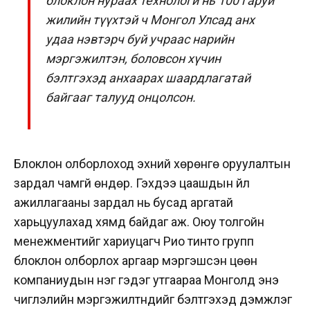
блоклон нураах технологи нь 100 гаруй
жилийн түүхтэй ч Монгол Улсад анх
удаа нэвтэрч буй учраас нарийн
мэргэжилтэн, боловсон хүчин
бэлтгэхэд анхаарах шаардлагатай
байгааг талууд онцолсон.
Блоклон олборлоход эхний хөрөнгө оруулалтын
зардал чамгүй өндөр. Гэхдээ цаашдын үйл
ажиллагааны зардал нь бусад аргатай
харьцуулахад хямд байдаг аж. Оюу толгойн
менежментийг хариуцагч Рио тинто групп
блоклон олборлох аргаар мэргэшсэн цөөн
компаниудын нэг гэдэг утгаараа Монголд энэ
чиглэлийн мэргэжилтнүүдийг бэлтгэхэд дэмжлэг