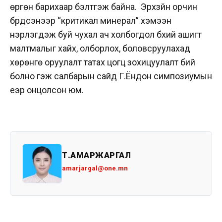
өргөн барихаар бэлтгэж байна. Эрхзүйн орчин
бүрдсэнээр “критикал минерал” хэмээн
нэрлэгдэж буй чухал ач холбогдол бүхий ашигт
малтмалыг хайх, олборлох, боловсруулахад
хөрөнгө оруулалт татах цогц зохицуулалт бий
болно гэж салбарын сайд Г.Ёндон симпозиумын
үеэр онцолсон юм.
Т.АМАРЖАРГАЛ
amarjargal@one.mn