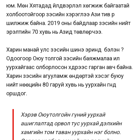
юм. Мөн Хятадад үйлдвэрлэл хөгжиж байгаатай
холбоотойгоор зэсийн хэрэглээ Ази тив рүү
шилжиж байна. 2019 оны байдлаар зэсийн нийт
эрэлтийн 70 хувь нь Азид төвлөрчээ.
Харин манай улс зэсийн шинэ эринд бэлэн үү?
Одоогоор Оюу толгой зэсийн баяжмалаа ил
уурхайгаас олборлосон хүдрээс гарган авч байна.
Харин зэсийн агууламж өндөртэй хэсэг буюу
нийт нөөцийн 80 гаруй хувь нь уурхайн гүнд
оршдог.
Хэрэв Оюутолгойн гүний уурхай
ашиглалтад орвол тус уурхай дэлхийн
хамгийн том таван уурхайн нэг болно.