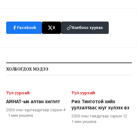
Facebook
X
Холбоос хуулах
ХОЛБОГДОХ МЭДЭЭ
Уул уурхай
Уул уурхай
АМНАТ-ын алтан хөнгөлөлт
Рио Тинтотой хийх
уулзалтаас юуг хүлээх вэ
2026 оны зургаадугаар сарын 4
·
1 мин
уншина
2026 оны тавдугаар сарын 12
·
1 мин
уншина