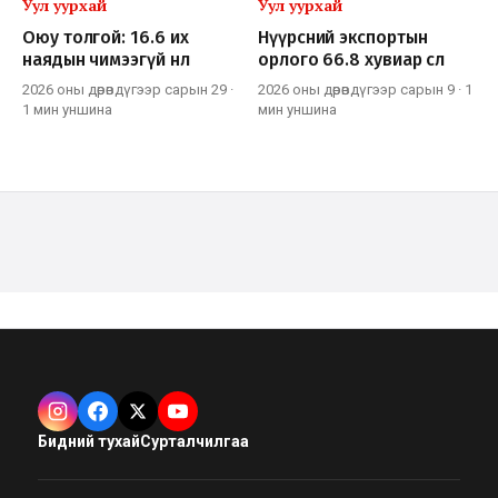
Уул уурхай
Уул уурхай
Оюу толгой: 16.6 их
Нүүрсний экспортын
наядын чимээгүй нөлөө
орлого 66.8 хувиар өслөө
2026 оны дөрөвдүгээр сарын 29
·
2026 оны дөрөвдүгээр сарын 9
·
1
1 мин
уншина
мин
уншина
Бидний тухай
Сурталчилгаа