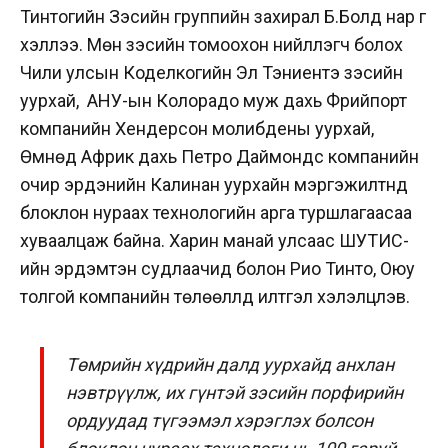
Тинтогийн Зэсийн группийн захирал Б.Болд нар үг
хэллээ. Мөн зэсийн томоохон нийлүүлэгч болох
Чили улсын Коделкогийн Эл Тэниентэ зэсийн
уурхай, АНУ-ын Колорадо муж дахь Фрийпорт
компанийн Хендерсон молибдены уурхай,
Өмнөд Африк дахь Петро Даймондс компанийн
очир эрдэнийн Калинан уурхайн мэргэжилтнүүд
блоклон нураах технологийн арга туршлагаасаа
хуваалцаж байна. Харин манай улсаас ШУТИС-
ийн эрдэмтэн судлаачид болон Рио Тинто, Оюу
толгой компанийн төлөөллүүд илтгэл хэлэлцүүлэв.
Төмрийн хүдрийн далд уурхайд анхлан
нэвтрүүлж, их гүнтэй зэсийн порфирийн
ордуудад түгээмэл хэрэглэх болсон