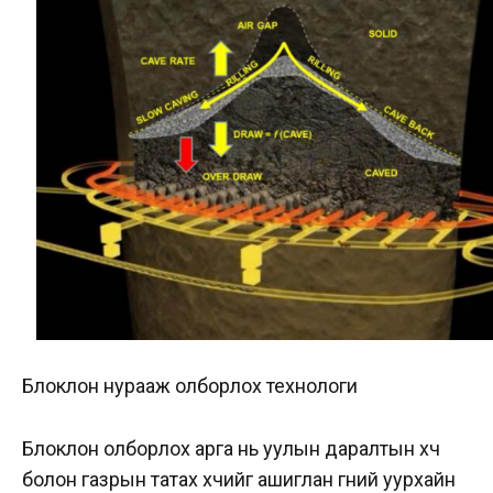
Блоклон нурааж олборлох технологи
Блоклон олборлох арга нь уулын даралтын хүч
болон газрын татах хүчийг ашиглан гүний уурхайн