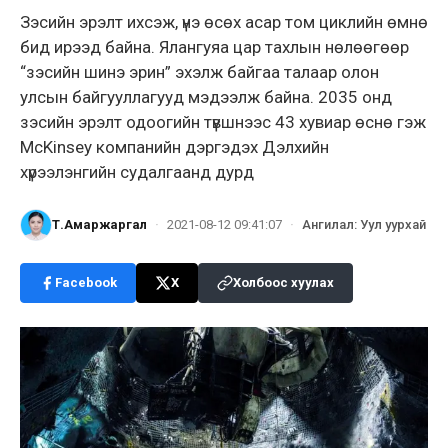
Зэсийн эрэлт ихсэж, үнэ өсөх асар том циклийн өмнө
бид ирээд байна. Ялангуяа цар тахлын нөлөөгөөр
“зэсийн шинэ эрин” эхэлж байгаа талаар олон
улсын байгууллагууд мэдээлж байна. 2035 онд
зэсийн эрэлт одоогийн түвшнээс 43 хувиар өснө гэж
McKinsey компанийн дэргэдэх Дэлхийн
хүрээлэнгийн судалгаанд дурд
Т.Амаржаргал
·
2021-08-12 09:41:07
·
Ангилал
:
Уул уурхай
Facebook
X
Холбоос хуулах