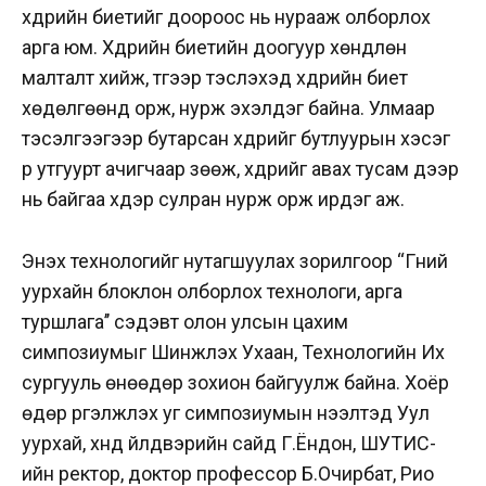
хүдрийн биетийг доороос нь нурааж олборлох
арга юм. Хүдрийн биетийн доогуур хөндлөн
малталт хийж, түүгээр тэслэхэд хүдрийн биет
хөдөлгөөнд орж, нурж эхэлдэг байна. Улмаар
тэсэлгээгээр бутарсан хүдрийг бутлуурын хэсэг
рүү утгуурт ачигчаар зөөж, хүдрийг авах тусам дээр
нь байгаа хүдэр сулран нурж орж ирдэг аж.
Энэхүү технологийг нутагшуулах зорилгоор ‘‘Гүний
уурхайн блоклон олборлох технологи, арга
туршлага’’ сэдэвт олон улсын цахим
симпозиумыг Шинжлэх Ухаан, Технологийн Их
сургууль өнөөдөр зохион байгуулж байна. Хоёр
өдөр үргэлжлэх уг симпозиумын нээлтэд Уул
уурхай, хүнд үйлдвэрийн сайд Г.Ёндон, ШУТИС-
ийн ректор, доктор профессор Б.Очирбат, Рио