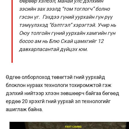
Өөрөөр хэлбэл, манай улс дэлхийн
зэсийн зах зээлд “том тоглогч” болно
гэсэн үг. Гэхдээ гүний уурхайн гүн рүү
тэмүүлэхэд “бэлтгэл” хэрэгтэй. Учир нь
Оюу толгойн гүний уурхайн хамгийн гүн
босоо ам нь Блю Скай цамхгийг 12
давхарласантай дүйцэх юм.
Өдгөө олборлоход төвөгтэй гүний уурхайд
блоклон нураах технологи тохиромжтой гэж
дэлхий нийтээр хүлээн зөвшөөрч байгаа бөгөөд
ердөө 20 хүрэхгүй гүний уурхай эл технологийг
ашиглаж байна.