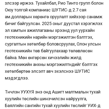
үзүүлсээр иржээ. Тухайлбал, Рио Тинто групп болон
Оюу толгой компаниас ШУТИС-д 2.7 сая
ам.долларын хөрөнгө оруулалт хийхээр санамж
бичиг байгуулсан. 2025 оныг дуустал хэрэгжүүлэх
эл хамтын ажиллагааны хүрээнд уул уурхайн
геотехникийн нарийн мэргэжилтэн бэлтгэх,
сургалтын хөтөлбөр боловсруулах, Олон улсын
геотехникийн төв байгуулахаар төлөвлөсөн
байна. Мөн өнгөрсөн хичээлийн жилд
геотехникийн анхны мэргэжилтнүүдийг бэлтгэх
хөтөлбөртөө элсэлт авч эхэлснээ ШУТИС
мэдэгдлээ.
Түүнчлэн УУХҮЯ энэ онд Ашигт малтмалын тухай
хуулийн төслийн шинэчилсэн найруулга,
Баялгийн сангийн тухай хуулийн төслийг УИХ-д