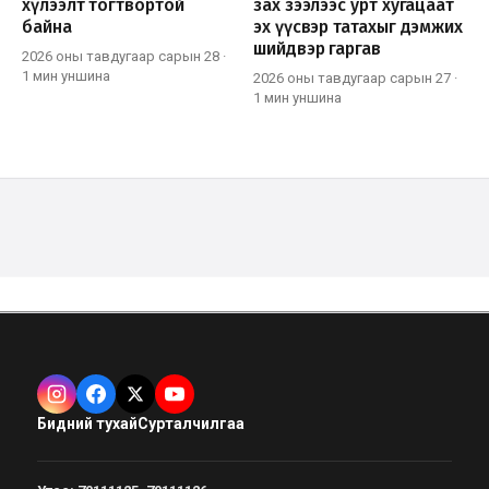
хүлээлт тогтвортой
зах зээлээс урт хугацаат
байна
эх үүсвэр татахыг дэмжих
шийдвэр гаргав
2026 оны тавдугаар сарын 28
·
1 мин
уншина
2026 оны тавдугаар сарын 27
·
1 мин
уншина
Бидний тухай
Сурталчилгаа