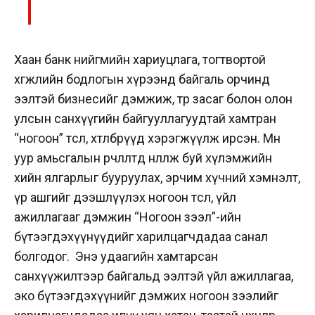
Хаан банк нийгмийн хариуцлага, тогтвортой
хөгжлийн бодлогын хүрээнд байгаль орчинд
ээлтэй бизнесийг дэмжиж, төр засаг болон олон
улсын санхүүгийн байгууллагуудтай хамтран
“ногоон” төсөл, хөтөлбөрүүд хэрэгжүүлж ирсэн. Мөн
уур амьсгалын өөрчлөлтөд нөлөөлж буй хүлэмжийн
хийн ялгарлыг бууруулах, эрчим хүчний хэмнэлт,
үр ашгийг дээшлүүлэх ногоон төсөл, үйл
ажиллагааг дэмжин “Ногоон зээл”-ийн
бүтээгдэхүүнүүдийг харилцагчдадаа санал
болгодог.
Энэ удаагийн хамтарсан
санхүүжилтээр байгальд ээлтэй үйл ажиллагаа,
эко бүтээгдэхүүнийг дэмжих ногоон зээлийг