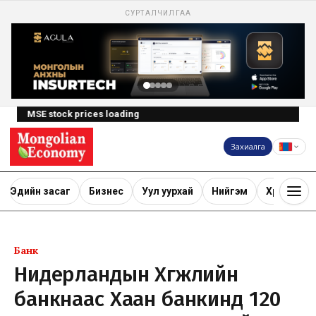
СУРТАЛЧИЛГАА
MSE stock prices loading
Захиалга
Эдийн засаг
Бизнес
Уул уурхай
Нийгэм
Хөрөнгө ору
Банк
Нидерландын Хөгжлийн
банкнаас Хаан банкинд 120