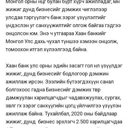
Монгол орны өнцөг булан бүрт хүрч ажилладаг, мөн
жижиг дунд бизнесийг дэмжих чиглэлээр
улсдаа тэргүүлэгч банк зэрэг үзүүлэлтийг
үндэслэн уг санхүүжилтийг олгож байгаа гэдгээ
онцолсон юм. Энэ ч утгаараа Хаан банкийг
Монгол Улс дахь чухал түншээ хэмээн онцолж,
томоохон итгэл хүлээлгээд байна.
Хаан банк улс орны эдийн засагт гол нөлөө үзүүлдэг
жижиг, дунд бизнесийг бодлогоор дэмжин
ажиллаж ирсэн. Зээлийн бүтээгдэхүүн санал
болгохоос гадна Бизнесийг дэмжих төвөөрөө
дамжуулан харилцагчдыг чадавхжуулах, сургах,
зөвлөгөө өгөх зэрэг санхүүгийн цогц үйлчилгээ үзүүлэн
ажиллаж байна. Тухайлбал, 2020 оны байдлаар
жижиг, дунд бизнес эрхлэгч 2.500 харилцагчдаа