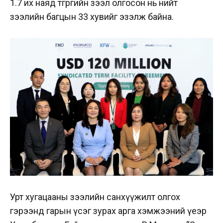
1.7 их наяд төгрөгийн зээл олгосон нь нийт
зээлийн багцын 33 хувийг эзэлж байна.
Урт хугацааны зээлийн санхүүжилт олгох
гэрээнд гарын үсэг зурах арга хэмжээний үеэр