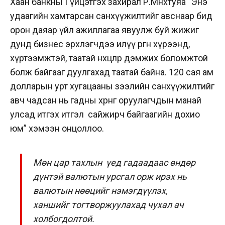
Хаан банкны Гүйцэтгэх захирал Р.Мөнхтуяа “Энэ
удаагийн хамтарсан санхүүжилтийг авснаар бид
орон даяар үйл ажиллагаа явуулж буй жижиг
дунд бизнес эрхлэгчдээ илүү өргөн хүрээнд,
хүртээмжтэй, таатай нөхцөлөөр дэмжих боломжтой
болж байгааг дуулгахад таатай байна.
120 сая ам
долларын урт хугацааны зээлийн санхүүжилтийг
авч чадсан нь гадны хөрөнгө оруулагчдын манай
улсад итгэх итгэл сайжирч байгаагийн дохио
юм” хэмээн онцоллоо.
Мөн цар тахлын үед гадаадаас өндөр
дүнтэй валютын урсгал орж ирэх нь
валютын нөөцийг нэмэгдүүлэх,
ханшийг тогтворжуулахад чухал ач
холбогдолтой.