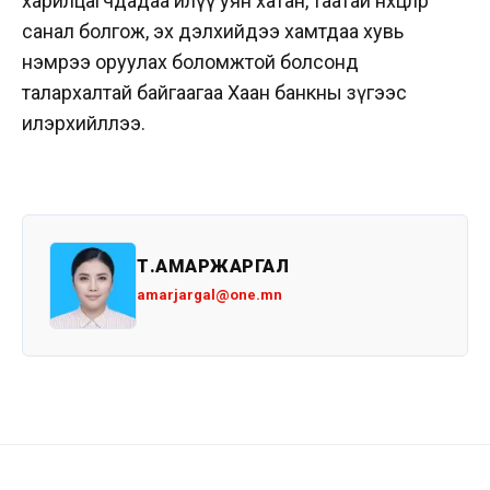
харилцагчдадаа илүү уян хатан, таатай нөхцөлөөр
санал болгож, эх дэлхийдээ хамтдаа хувь
нэмрээ оруулах боломжтой болсонд
талархалтай байгаагаа Хаан банкны зүгээс
илэрхийллээ.
Т.АМАРЖАРГАЛ
amarjargal@one.mn