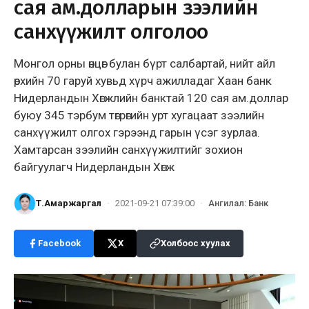
сая ам.долларын зээлийн
санхүүжилт олголоо
Монгол орны өнцөг булан бүрт салбартай, нийт айл
өрхийн 70 гаруй хувьд хүрч ажилладаг Хаан банк
Нидерландын Хөгжлийн банктай 120 сая ам.доллар
буюу 345 тэрбум төгрөгийн урт хугацаат зээлийн
санхүүжилт олгох гэрээнд гарын үсэг зурлаа.
Хамтарсан зээлийн санхүүжилтийг зохион
байгуулагч Нидерландын Хөгж
Т.Амаржаргал
·
2021-09-21 07:39:00
·
Ангилал
:
Банк
Facebook
X
Холбоос хуулах