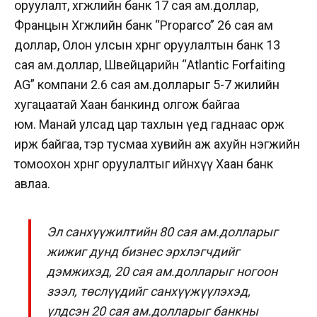
оруулалт, хөгжлийн банк 17 сая ам.доллар,
Францын Хөгжлийн банк “Proparco” 26 сая ам
доллар, Олон улсын хөрөнгө оруулалтын банк 13
сая ам.доллар, Швейцарийн “Atlantic Forfaiting
AG” компани 2.6 сая ам.долларыг 5-7 жилийн
хугацаатай Хаан банкинд олгож байгаа
юм.
Манай улсад цар тахлын үед гаднаас орж
ирж байгаа, тэр тусмаа хувийн аж ахуйн нэгжийн
томоохон хөрөнгө оруулалтыг ийнхүү Хаан банк
авлаа.
Эл санхүүжилтийн 80 сая ам.долларыг
жижиг дунд бизнес эрхлэгчдийг
дэмжихэд,
20 сая ам.долларыг ногоон
зээл, төслүүдийг санхүүжүүлэхэд,
үлдсэн 20 сая ам.долларыг банкны