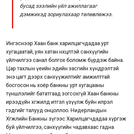
бусад зээлийн үйл ажиллагааг
дэмжихэд зориулахаар төлөвлөжээ.
Ингэснээр Хаан банк харилцагчдадаа урт
хугацаатай, уян хатан нөхцөлтэй санхүүгийн
үйлчилгээ санал болгох боломж бүрдэж байна.
Цар тахлын үеийн эдийн засгийн хүндрэлтэй
энэ цагт дээрх санхүүжилтийг амжилттай
босгосон нь хоёр банкны урт хугацааны
түншлэлийг бататгаад зогсохгүй Хаан банкны
ирээдүйн хөгжилд итгэл үзүүлж буйн илрэл
гэдгийг талууд онцоллоо.
Нидерландын
Хөгжлийн Банкны зүгээс Харилцагчдадаа хүргэж
буй үйлчилгээ, санхүүгийн чадавхаас гадна