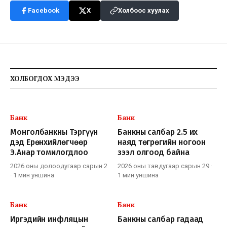
Facebook
X
Холбоос хуулах
ХОЛБОГДОХ МЭДЭЭ
Банк
Банк
Монголбанкны Тэргүүн
Банкны салбар 2.5 их
дэд Ерөнхийлөгчөөр
наяд төгрөгийн ногоон
Э.Анар томилогдлоо
зээл олгоод байна
2026 оны долоодугаар сарын 2
2026 оны тавдугаар сарын 29
·
·
1 мин
уншина
1 мин
уншина
Банк
Банк
Иргэдийн инфляцын
Банкны салбар гадаад