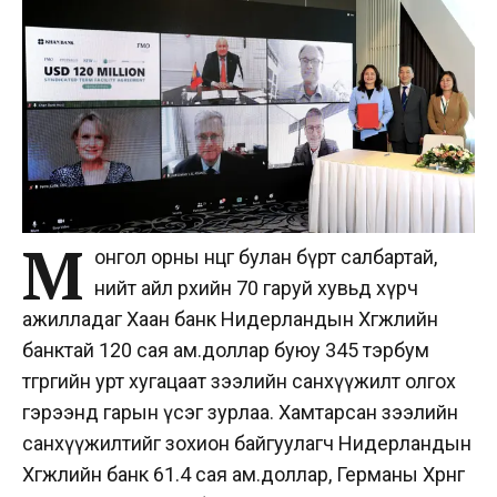
М
онгол орны өнцөг булан бүрт салбартай,
нийт айл өрхийн 70 гаруй хувьд хүрч
ажилладаг
Хаан банк Нидерландын Хөгжлийн
банктай 120 сая ам.доллар буюу 345 тэрбум
төгрөгийн урт хугацаат зээлийн санхүүжилт олгох
гэрээнд гарын үсэг зурлаа. Хамтарсан зээлийн
санхүүжилтийг зохион байгуулагч Нидерландын
Хөгжлийн банк 61.4 сая ам.доллар, Германы Хөрөнгө