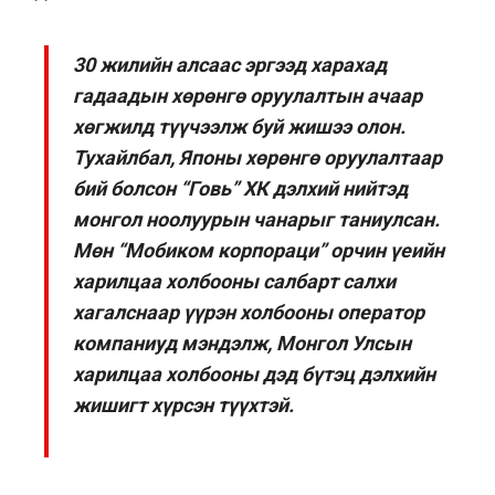
30 жилийн алсаас эргээд харахад
гадаадын хөрөнгө оруулалтын ачаар
хөгжилд түүчээлж буй жишээ олон.
Тухайлбал, Японы хөрөнгө оруулалтаар
бий болсон “Говь” ХК дэлхий нийтэд
монгол ноолуурын чанарыг таниулсан.
Мөн “Мобиком корпораци” орчин үеийн
харилцаа холбооны салбарт салхи
хагалснаар үүрэн холбооны оператор
компаниуд мэндэлж, Монгол Улсын
харилцаа холбооны дэд бүтэц дэлхийн
жишигт хүрсэн түүхтэй.