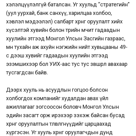
хэлэлцүүлэлгүй баталсан. Уг хуульд “стратегийн”
(уул уурхай, банк санхүү, харилцаа холбоо,
хэвлэл мэдээлэл) салбарт хөрөнгө оруулалт хийх
хүсэлтэй хувийн болон төрийн өмчит гадаадын
хуулийн этгээд Монгол Улсын Засгийн газраас,
мөн тухайн аж ахуйн нэгжийн нийт хувьцааны 49-
өөс дээш хувийг гадаадын хуулийн этгээд
эзэмшихээр бол УИХ-аас тус тус зөвшөөрөл авахаар
тусгагдсан байв.
Дээрх хууль нь асуудлын гогцоо болсон
холбогдох компанийг худалдан авах үйл
ажиллагааг зогсоосон боловч Монгол Улсын
эдийн засагт орж ирэхээр зэхэж байсан бусад
хөрөнгө оруулалтын төлөвлөгөөнүүдийг царцаахад
хүргэсэн. Уг хууль хөрөнгө оруулагчдын дунд