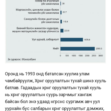
Оронд нь 1993 онд баталсан хуулиа улам
чамбайруулж, Хөрөнгө оруулалтын тухай шинэ хууль
батлав. Гадаадын хөрөнгө оруулалтын тухай хууль
нь хөрөнгө оруулалтын суурь зарчмыг хангаж
байсан бол энэ удаад өнгөрснөөсөө сургамж авч уул
уурхайн бус салбарын хөрөнгө оруулалтыг дэмжих,