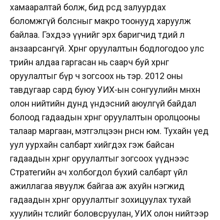
хамааралтай болж, бид өөрсдөө залуурдах
боломжгүй болсныг макро тоонууд харуулж
байлаа. Гэхдээ үүнийг эрх баригчид төдий л
анзаарсангүй. Хөрөнгө оруулалтын бодлогодоо улс
төрийн алдаа гаргасан нь саарч буй хөрөнгө
оруулалтыг бүр ч зогсоох нь тэр. 2012 оны
тавдугаар сард буюу УИХ-ын сонгуулийн өмнөхөн
олон нийтийн дунд үндэсний аюулгүй байдал
болоод гадаадын хөрөнгө оруулалтын оролцооны
талаар маргаан, мэтгэлцээн өрнөсөн юм. Тухайн үед
уул уурхайн салбарт хийгдэх гэж байсан
гадаадын хөрөнгө оруулалтыг зогсоох үүднээс
Стратегийн ач холбогдол бүхий салбарт үйл
ажиллагаа явуулж байгаа аж ахуйн нэгжид
гадаадын хөрөнгө оруулалтыг зохицуулах тухай
хуулийн төслийг боловсруулан, УИХ олон нийтээр