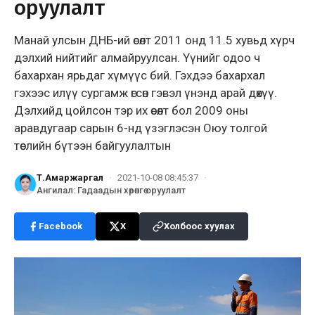
оруулалт
Манай улсын ДНБ-ий өсөлт 2011 онд 11.5 хувьд хүрч
дэлхий нийтийг алмайруулсан. Үүнийг одоо ч
бахархан ярьдаг хүмүүс бий. Гэхдээ бахархал
гэхээс илүү сургамж өгсөн гэвэл үнэнд арай дөхүү.
Дэлхийд цойлсон тэр их өсөлт бол 2009 оны
аравдугаар сарын 6-нд үзэглэсэн Оюу толгой
төслийн бүтээн байгуулалтын
Т.Амаржаргал
·
2021-10-08 08:45:37
·
Ангилал
:
Гадаадын хөрөнгө оруулалт
Facebook
X
Холбоос хуулах