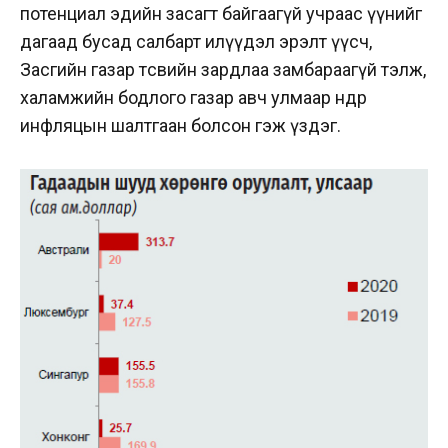
потенциал эдийн засагт байгаагүй учраас үүнийг
дагаад бусад салбарт илүүдэл эрэлт үүсч,
Засгийн газар төсвийн зардлаа замбараагүй тэлж,
халамжийн бодлого газар авч улмаар өндөр
инфляцын шалтгаан болсон гэж үздэг.