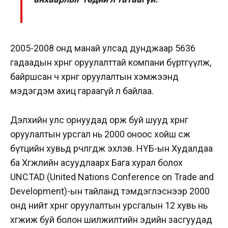
2005-2008 онд манай улсад дунджаар 5636
гадаадын хөрөнгө оруулалттай компани бүртгүүлж,
байршсан ч хөрөнгө оруулалтын хэмжээнд
мэдэгдэм ахиц гараагүй л байлаа.
Дэлхийн улс орнуудад орж буй шууд хөрөнгө
оруулалтын урсгал нь 2000 оноос хойш өсөж
бүтцийн хувьд өөрчлөгдөж эхлэв. НҮБ-ын Худалдаа
ба Хөгжлийн асуудлаарх Бага хурал болох
UNCTAD (United Nations Conference on Trade and
Development)-ын тайланд тэмдэглэснээр 2000
онд нийт хөрөнгө оруулалтын урсгалын 12 хувь нь
хөгжиж буй болон шилжилтийн эдийн засгуудад