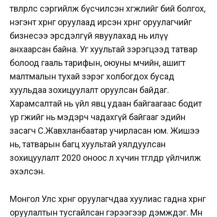
төвлөрлөөс сэргийлж бүсчилсэн хөгжлийг бий болгох,
нэгэнт хөрөнгөө оруулаад ирсэн хөрөнгө оруулагчийг
бизнесээ эрсдэлгүй явуулахад нь илүү
анхаарсан байна. Уг хуультай зэрэгцээд татвар
болоод гааль тарифын, оюуны өмчийн, ашигт
малтмалын тухай зэрэг холбогдох бусад
хуульдаа зохицуулалт оруулсан байдаг.
Харамсалтай нь үйл явц удаан байгаагаас бодит
үр өгөөжийг нь мэдэрч чадахгүй байгааг эдийн
засагч С.Жавхланбаатар учирласан юм. Жишээ
нь, татварын багц хуультай уялдуулсан
зохицуулалт 2020 оноос л хүчин төгөлдөр үйлчилж
эхэлсэн.
Монгол Улс хөрөнгө оруулагчдаа хуулиас гадна хөрөнгө
оруулалтын тусгайлсан гэрээгээр дэмждэг. Мөн