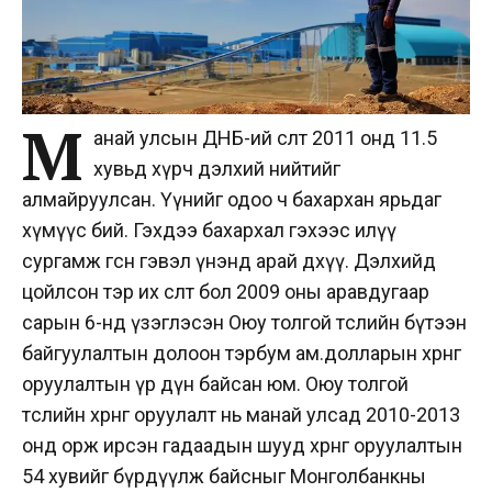
М
анай улсын ДНБ-ий өсөлт 2011 онд 11.5
хувьд хүрч дэлхий нийтийг
алмайруулсан. Үүнийг одоо ч бахархан ярьдаг
хүмүүс бий. Гэхдээ бахархал гэхээс илүү
сургамж өгсөн гэвэл үнэнд арай дөхүү. Дэлхийд
цойлсон тэр их өсөлт бол 2009 оны аравдугаар
сарын 6-нд үзэглэсэн Оюу толгой төслийн бүтээн
байгуулалтын долоон тэрбум ам.долларын хөрөнгө
оруулалтын үр дүн байсан юм. Оюу толгой
төслийн хөрөнгө оруулалт нь манай улсад 2010-2013
онд орж ирсэн гадаадын шууд хөрөнгө оруулалтын
54 хувийг бүрдүүлж байсныг Монголбанкны