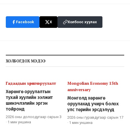
Facebook
X
Холбоос хуулах
ХОЛБОГДОХ МЭДЭЭ
Гадаадын хөрөнгө оруулалт
Mongolian Economy 15th
anniversary
Хөрөнгө оруулалтын
тухай хуулийн ээлжит
Монголд хөрөнгө
шинэчлэлийн эргэн
оруулахад учирч болох
тойронд
улс төрийн эрсдэлүүд
2026 оны долоодугаар сарын 3
2026 оны гуравдугаар сарын 17
·
1 мин
уншина
·
1 мин
уншина