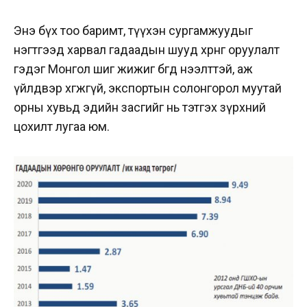
Энэ бүх тоо баримт, түүхэн сургамжуудыг
нэгтгээд харвал гадаадын шууд хөрөнгө оруулалт
гэдэг Монгол шиг жижиг бөгөөд нээлттэй, аж
үйлдвэр хөгжөөгүй, экспортын солонгорол муутай
орны хувьд эдийн засгийг нь тэтгэх зүрхний
цохилт лугаа юм.