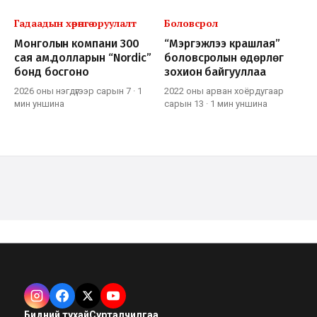
Гадаадын хөрөнгө оруулалт
Боловсрол
Монголын компани 300
“Мэргэжлээ крашлая”
сая ам.долларын “Nordic”
боловсролын өдөрлөг
бонд босгоно
зохион байгууллаа
2026 оны нэгдүгээр сарын 7
·
1
2022 оны арван хоёрдугаар
мин
уншина
сарын 13
·
1 мин
уншина
Бидний тухай
Сурталчилгаа