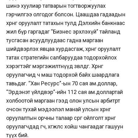
шинэ хуулиар татварын тогтворжуулах
гэрчилгээ олгодог болсон. Цаашдаа гадаадын
хөрөнгө оруулалт татахын тулд Дэлхийн банкнаас
жил бүр гаргадаг “Бизнес эрхлэхүй” тайланд
тусгасан асуудлуудаас гадна маргаан
шийдвэрлэх явцаа хурдасгаж, хөрөнгө оруулалт
татах стратегийн салбаруудаа тодорхойлох
хэрэгтэйг мэргэжилтнүүд зөвлөдөг. Хөрөнгө
оруулагчид ч маш тодорхой байх шаардлага
тавьдаг. “Хан Ресурс”-ын 70 сая ам.доллар,
“Эрдэнэт үйлдвэр”-ийн 112 сая ам.доллартай
холбоотой маргаан гээд олон улсын арбитрт
очсон тухай мэдээлэл манай улсын хөрөнгө
оруулалтын орчны талаар сөрөг ойлголт хөрөнгө
оруулагчдад өгч, хөгжлөөс хойш чангаадаг гашуун
түүх бий.