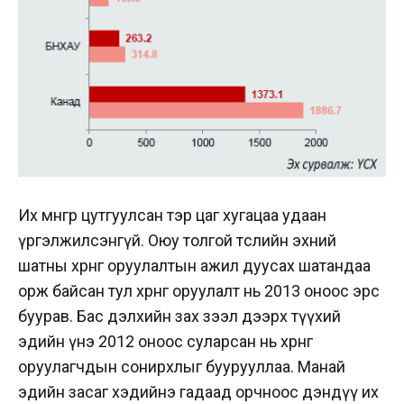
Их мөнгөөр цутгуулсан тэр цаг хугацаа удаан
үргэлжилсэнгүй. Оюу толгой төслийн эхний
шатны хөрөнгө оруулалтын ажил дуусах шатандаа
орж байсан тул хөрөнгө оруулалт нь 2013 оноос эрс
буурав. Бас дэлхийн зах зээл дээрх түүхий
эдийн үнэ 2012 оноос суларсан нь хөрөнгө
оруулагчдын сонирхлыг буурууллаа. Манай
эдийн засаг хэдийнэ гадаад орчноос дэндүү их