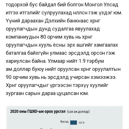
тодорхой бус байдал бий болгон Монгол Улсад
итгэх итгэлийг сулруулахад нөлөөлсөн гэж үздэг юм.
Үүний дараахан Дэлхийн банкнаас хөрөнгө
оруулагчдын дунд судалгаа явуулахад
компаниудын 80 орчим хувь нь хөрөнгө
оруулагчдын хууль ёсны эрх ашгийг хамгаалах
баталгаа байхгүйн улмаас эрсдэлд орсон гэж
хариулсан байна. Улмаар нийт 1.9 тэрбум
ам.доллар буюу нийт оруулсан хөрөнгө оруулалтын
90 орчим хувь нь эрсдэлд учирсан хэмээжээ.
Хөрөнгө оруулагчдыг үргээсэн тэрхүү хуулийг
зургаан сарын дараа цуцалсан юм.