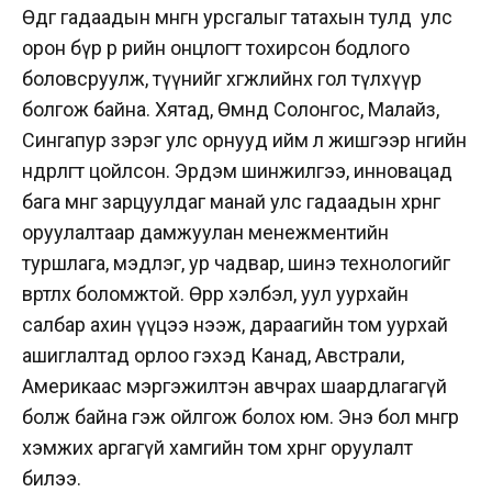
Өдгөө гадаадын мөнгөн урсгалыг татахын тулд улс
орон бүр өөр өөрийн онцлогт тохирсон бодлого
боловсруулж, түүнийг хөгжлийнхөө гол түлхүүр
болгож байна. Хятад, Өмнөд Солонгос, Малайз,
Сингапур зэрэг улс орнууд ийм л жишгээр өнөөгийн
өндөрлөгт цойлсон. Эрдэм шинжилгээ, инновацад
бага мөнгө зарцуулдаг манай улс гадаадын хөрөнгө
оруулалтаар дамжуулан менежментийн
туршлага, мэдлэг, ур чадвар, шинэ технологийг
өвөртлөх боломжтой. Өөрөөр хэлбэл, уул уурхайн
салбар ахин үүцээ нээж, дараагийн том уурхай
ашиглалтад орлоо гэхэд Канад, Австрали,
Америкаас мэргэжилтэн авчрах шаардлагагүй
болж байна гэж ойлгож болох юм. Энэ бол мөнгөөр
хэмжих аргагүй хамгийн том хөрөнгө оруулалт
билээ.