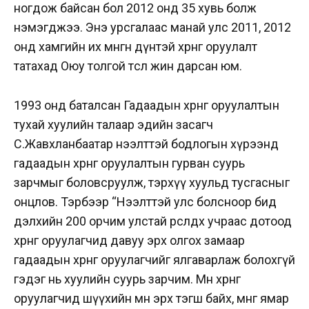
ногдож байсан бол 2012 онд 35 хувь болж
нэмэгджээ. Энэ урсгалаас манай улс 2011, 2012
онд хамгийн их мөнгөн дүнтэй хөрөнгө оруулалт
татахад Оюу толгой төсөл жин дарсан юм.
1993 онд баталсан Гадаадын хөрөнгө оруулалтын
тухай хуулийн талаар эдийн засагч
С.Жавхланбаатар нээлттэй бодлогын хүрээнд
гадаадын хөрөнгө оруулалтын гурван суурь
зарчмыг боловсруулж, тэрхүү хуульд тусгасныг
онцлов. Тэрбээр “Нээлттэй улс болсноор бид
дэлхийн 200 орчим улстай өрсөлдөх учраас дотоод
хөрөнгө оруулагчид давуу эрх олгох замаар
гадаадын хөрөнгө оруулагчийг ялгаварлаж болохгүй
гэдэг нь хуулийн суурь зарчим. Мөн хөрөнгө
оруулагчид шүүхийн өмнө эрх тэгш байх, мөнгөө ямар