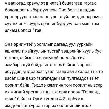
ч валютад хөрвүүлээд чөлөөтэй буцаагаад гаргах
бололцоог нь бүрдүүлсэн. Энэ бол гадаадын
хөрөнгө оруулалтын олон улсад үйлчилдэг зарчмыг
хуульчилж, суурь орчныг бүрдүүлсэн маш том
алхам болсон” гэв.
Энэ эрчимтэй урсгалыг дагаад уул уурхайн
ашиглалт, хайгуулын тусгай зөвшөөрлийн хууль бус
олголт, наймаа ч эрчимтэй өрнөсөн. Энэ их
замбараагүй байдлыг дагаж байгаль орчны
асуудал, үндсэрхэг үзэл газар авч эхэлсэн нь төр
засаг, шийдвэр гаргагчдын өмнө тулгамдсан нэг
сорилт байв. Гэхдээ хамгийн том сорилт нь асар
их мөнгөний урсгалыг дагаж орж ирсэн “Голланд
өвчин” байлаа. Оргил үедээ 4.2 тэрбумд
ам.долларт хүрсэн тэр их орлогыг шингээх