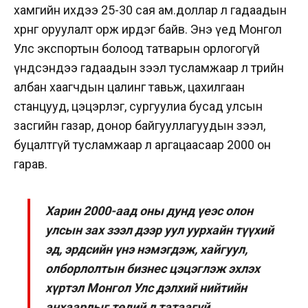
хамгийн ихдээ 25-30 сая ам.доллар л гадаадын
хөрөнгө оруулалт орж ирдэг байв. Энэ үед Монгол
Улс экспортын болоод татварын орлогогүй
үндсэндээ гадаадын зээл тусламжаар л төрийн
албан хаагчдын цалинг тавьж, цахилгаан
станцууд, цэцэрлэг, сургуулиа бусад улсын
засгийн газар, донор байгууллагуудын зээл,
буцалтгүй тусламжаар л аргацаасаар 2000 он
гарав.
Харин 2000-аад оны дунд үеэс олон
улсын зах зээл дээр уул уурхайн түүхий
эд, эрдсийн үнэ нэмэгдэж, хайгуул,
олборлолтын бизнес цэцэглэж эхлэх
хүртэл Монгол Улс дэлхий нийтийн
анхаарлыг төдий л татаагүй.