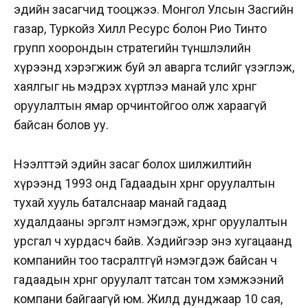
эдийн засагчид тооцжээ. Монгол Улсын Засгийн
газар, Туркойз Хилл Ресурс болон Рио Тинто
групп хоорондын стратегийн түншлэлийн
хүрээнд хэрэгжиж буй эл аварга төслийг үзэглэж,
хаялгыг нь мэдрэх хүртлээ манай улс хөрөнгө
оруулалтын ямар орчинтойгоо олж хараагүй
байсан болов уу.
Нээлттэй эдийн засаг болох шилжилтийн
хүрээнд 1993 онд Гадаадын хөрөнгө оруулалтын
тухай хууль баталснаар манай гадаад
худалдааны эргэлт нэмэгдэж, хөрөнгө оруулалтын
урсгал ч хурдасч байв. Хэдийгээр энэ хугацаанд
компанийн тоо тасралтгүй нэмэгдэж байсан ч
гадаадын хөрөнгө оруулалт татсан том хэмжээний
компани байгаагүй юм. Жилд дунджаар 10 сая,