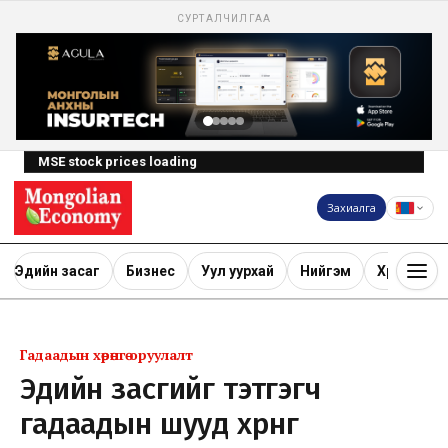
СУРТАЛЧИЛГАА
MSE stock prices loading
Захиалга
Эдийн засаг
Бизнес
Уул уурхай
Нийгэм
Хөрөнгө ору
Гадаадын хөрөнгө оруулалт
Эдийн засгийг тэтгэгч
гадаадын шууд хөрөнгө