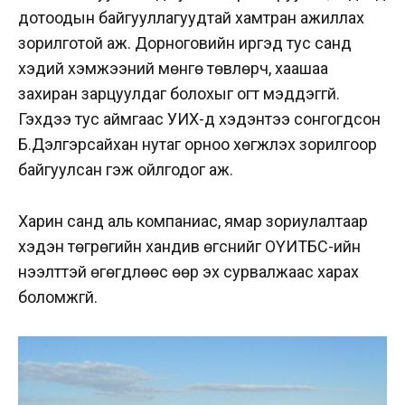
дотоодын байгууллагуудтай хамтран ажиллах
зорилготой аж. Дорноговийн иргэд тус санд
хэдий хэмжээний мөнгө төвлөрч, хаашаа
захиран зарцуулдаг болохыг огт мэддэггүй.
Гэхдээ тус аймгаас УИХ-д хэдэнтээ сонгогдсон
Б.Дэлгэрсайхан нутаг орноо хөгжүүлэх зорилгоор
байгуулсан гэж ойлгодог аж.
Харин санд аль компаниас, ямар зориулалтаар
хэдэн төгрөгийн хандив өгснийг ОҮИТБС-ийн
нээлттэй өгөгдлөөс өөр эх сурвалжаас харах
боломжгүй.