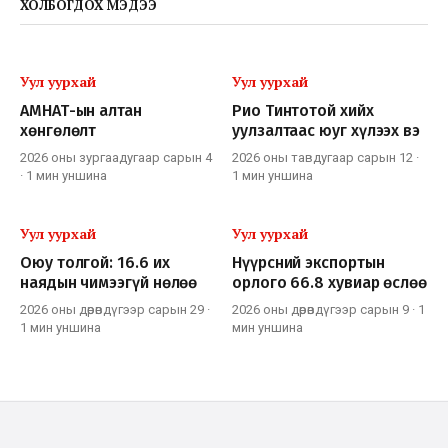
ХОЛБОГДОХ МЭДЭЭ
Уул уурхай
Уул уурхай
АМНАТ-ын алтан
Рио Тинтотой хийх
хөнгөлөлт
уулзалтаас юуг хүлээх вэ
2026 оны зургаадугаар сарын 4
2026 оны тавдугаар сарын 12
·
·
1 мин
уншина
1 мин
уншина
Уул уурхай
Уул уурхай
Оюу толгой: 16.6 их
Нүүрсний экспортын
наядын чимээгүй нөлөө
орлого 66.8 хувиар өслөө
2026 оны дөрөвдүгээр сарын 29
·
2026 оны дөрөвдүгээр сарын 9
·
1
1 мин
уншина
мин
уншина