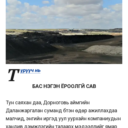
Т
үрүүч нь
БАС НЭГЭН ЁРООЛГҮЙ САВ
Тун саяхан даа, Дорноговь аймгийн
Даланжаргалан суманд бүтэн өдөр ажиллахдаа
малчид, энгийн иргэд уул уурхайн компаниудын
хандив дэмжлэгийн талаарх мэдээллийг ямар