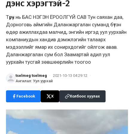
дэнс хэрэгтэй-2
Түрүүч нь БАС НЭГЭН ЁРООЛГҮЙ САВ Тун саяхан даа,
Дорноговь аймгийн Даланжаргалан суманд бүтэн
өдөр ажиллахдаа малчид, энгийн иргэд уул уурхайн
компаниудын хандив дэмжлэгийн талаарх
мэдээллийг ямар их сонирхдогийг ойлгож авав.
Даланжаргалан сум бол Заамартай адил уул
уурхайн тусгай зөвшөөрлийн тоогоо
tselmeg tselmeg
·
2021-10-13 04:29:12
·
Ангилал
:
Уул уурхай
Facebook
X
Холбоос хуулах