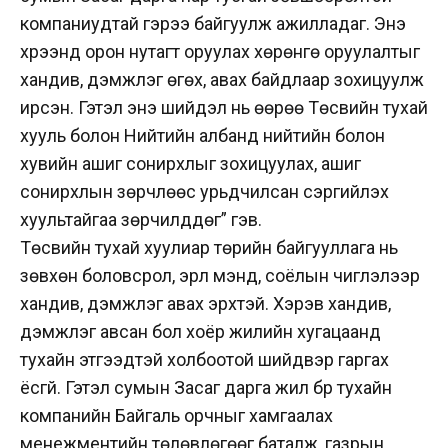
компаниудтай гэрээ байгуулж ажилладаг. Энэ
хүрээнд орон нутагт оруулах хөрөнгө оруулалтыг
хандив, дэмжлэг өгөх, авах байдлаар зохицуулж
ирсэн. Гэтэл энэ шийдэл нь өөрөө Төсвийн тухай
хууль болон Нийтийн албанд нийтийн болон
хувийн ашиг сонирхлыг зохицуулах, ашиг
сонирхлын зөрчлөөс урьдчилсан сэргийлэх
хуультайгаа зөрчилддөг” гэв.
Төсвийн тухай хуулиар төрийн байгууллага нь
зөвхөн боловсрол, эрүүл мэнд, соёлын чиглэлээр
хандив, дэмжлэг авах эрхтэй. Хэрэв хандив,
дэмжлэг авсан бол хоёр жилийн хугацаанд
тухайн этгээдтэй холбоотой шийдвэр гаргах
ёсгүй. Гэтэл сумын Засаг дарга жил бүр тухайн
компанийн Байгаль орчныг хамгаалах
менежментийн төлөвлөгөөг баталж, газрын