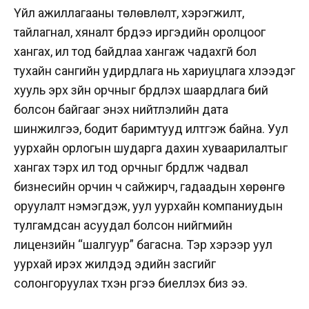
Үйл ажиллагааны төлөвлөлт, хэрэгжилт,
тайлагнал, хяналт бүрдээ иргэдийн оролцоог
хангах, ил тод байдлаа хангаж чадахгүй бол
тухайн сангийн удирдлага нь хариуцлага хүлээдэг
хууль эрх зүйн орчныг бүрдүүлэх шаардлага бий
болсон байгааг энэхүү нийтлэлийн дата
шинжилгээ, бодит баримтууд илтгэж байна. Уул
уурхайн орлогын шударга дахин хуваарилалтыг
хангах тэрхүү ил тод орчныг бүрдүүлж чадвал
бизнесийн орчин ч сайжирч, гадаадын хөрөнгө
оруулалт нэмэгдэж, уул уурхайн компаниудын
тулгамдсан асуудал болсон нийгмийн
лицензийн “шалгуур” багасна. Тэр хэрээр уул
уурхай ирэх жилүүдэд эдийн засгийг
солонгоруулах түүхэн үүргээ биелүүлэх биз ээ.