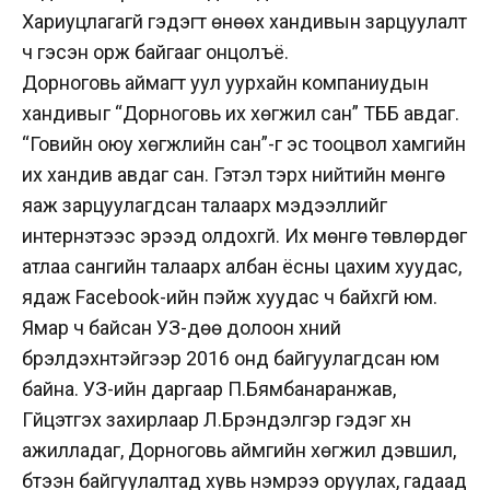
Хариуцлагагүй гэдэгт өнөөх хандивын зарцуулалт
ч гэсэн орж байгааг онцолъё.
Дорноговь аймагт уул уурхайн компаниудын
хандивыг “Дорноговь их хөгжил сан” ТББ авдаг.
“Говийн оюу хөгжлийн сан”-г эс тооцвол хамгийн
их хандив авдаг сан. Гэтэл тэрхүү нийтийн мөнгө
яаж зарцуулагдсан талаарх мэдээллийг
интернэтээс эрээд олдохгүй. Их мөнгө төвлөрдөг
атлаа сангийн талаарх албан ёсны цахим хуудас,
ядаж Facebook-ийн пэйж хуудас ч байхгүй юм.
Ямар ч байсан УЗ-дөө долоон хүний
бүрэлдэхүүнтэйгээр 2016 онд байгуулагдсан юм
байна. УЗ-ийн даргаар П.Бямбанаранжав,
Гүйцэтгэх захирлаар Л.Бүрэндэлгэр гэдэг хүн
ажилладаг, Дорноговь аймгийн хөгжил дэвшил,
бүтээн байгуулалтад хувь нэмрээ оруулах, гадаад