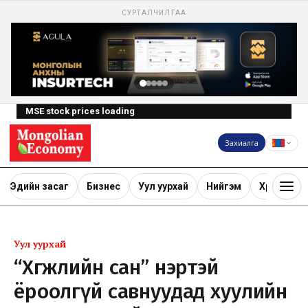
СУРТАЛЧИЛГАА
MSE stock prices loading
Захиалга
Эдийн засаг
Бизнес
Уул уурхай
Нийгэм
Хөрөнгө ору
Уул уурхай
“Хөгжлийн сан” нэртэй
ёроолгүй савнуудад хуулийн