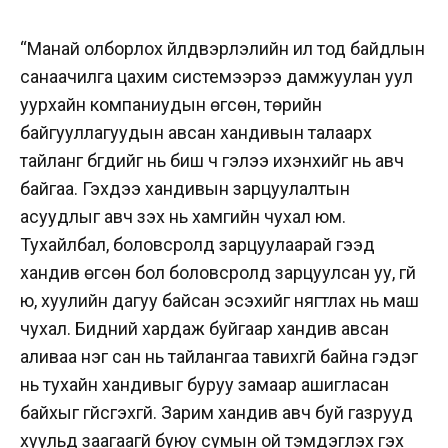
“Манай олборлох үйлдвэрлэлийн ил тод байдлын
санаачилга цахим системээрээ дамжуулан уул
уурхайн компаниудын өгсөн, төрийн
байгууллагуудын авсан хандивын талаарх
тайланг бүгдийг нь биш ч гэлээ ихэнхийг нь авч
байгаа. Гэхдээ хандивын зарцуулалтын
асуудлыг авч үзэх нь хамгийн чухал юм.
Тухайлбал, боловсролд зарцуулаарай гээд
хандив өгсөн бол боловсролд зарцуулсан уу, үгүй
юү, хуулийн дагуу байсан эсэхийг нягтлах нь маш
чухал. Бидний хардаж буйгаар хандив авсан
аливаа нэг сан нь тайлангаа тавихгүй байна гэдэг
нь тухайн хандивыг буруу замаар ашигласан
байхыг үгүйсгэхгүй. Зарим хандив авч буй газрууд
хуульд заагаагүй буюу сумын ой тэмдэглэх гэх