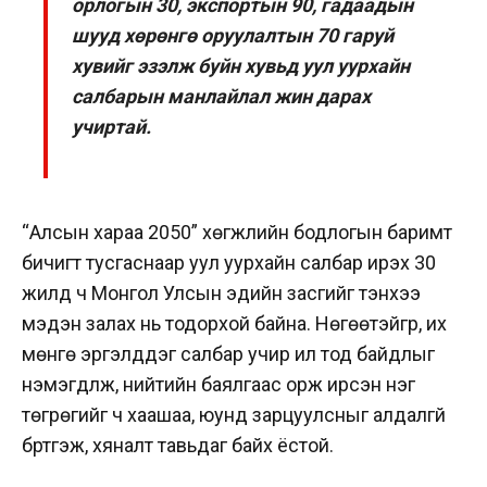
орлогын 30, экспортын 90, гадаадын
шууд хөрөнгө оруулалтын 70 гаруй
хувийг эзэлж буйн хувьд уул уурхайн
салбарын манлайлал жин дарах
учиртай.
“Алсын хараа 2050” хөгжлийн бодлогын баримт
бичигт тусгаснаар уул уурхайн салбар ирэх 30
жилд ч Монгол Улсын эдийн засгийг тэнхээ
мэдэн залах нь тодорхой байна. Нөгөөтэйгүүр, их
мөнгө эргэлддэг салбар учир ил тод байдлыг
нэмэгдүүлж, нийтийн баялгаас орж ирсэн нэг
төгрөгийг ч хаашаа, юунд зарцуулсныг алдалгүй
бүртгэж, хяналт тавьдаг байх ёстой.