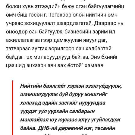
болон хувь этгээдийн буюу үүсгэн байгуулагчийн
өмч биш гэсэн үг. Тэгэхээр олон нийтийн өмч
учраас зохицуулалт шаардлагатай. Дээрээс нь
өнөөдөр сан байгуулж, бизнесийн зарим үйл
ажиллагаагаа үүгээр дамжуулан явуулдаг,
татвараас зугтах зорилгоор сан хэлбэртэй
байдаг гэх мэт асуудлууд байгаа. Энэ бүхнийг
цаашид анхаарч авч үзэх ёстой” хэмээв.
Нийтийн баялгийг хэрхэн эзэнгүйдүүлж,
шамшигдуулж буй буруу жишгийг
халахад эдийн засгийг нуруундаа
үүрдэг уул уурхайн салбарын
манлайлал юу юунаас илүү үгүйлэгдэж
байна. ДНБ-ий дөрөвний нэг, төсвийн