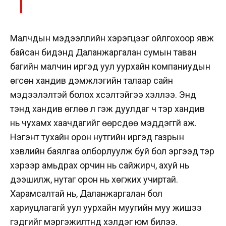
Малчдын мэдээллийн хэрэгцээг ойлгохоор явж
байсан бидэнд Даланжаргалан сумын таван
багийн малчин иргэд уул уурхайн компаниудын
өгсөн хандив дэмжлэгийн талаар сайн
мэдээлэлтэй болох хүсэлтэйгээ хэллээ. Энд
тэнд хандив өглөө л гэж дуулдаг ч тэр хандив
нь чухамхүү хаачдагийг өөрсдөө мэддэггүй аж.
Нэгэнт тухайн орон нутгийн иргэд газрын
хэвлийн баялгаа олборлуулж буй бол эргээд тэр
хэрээр амьдрах орчин нь сайжирч, ахуй нь
дээшилж, нутаг орон нь хөгжих учиртай.
Харамсалтай нь, Даланжаргалан бол
хариуцлагагүй уул уурхайн муугийн муу жишээ
гэдгийг мэргэжилтнүүд хэлдэг юм билээ.