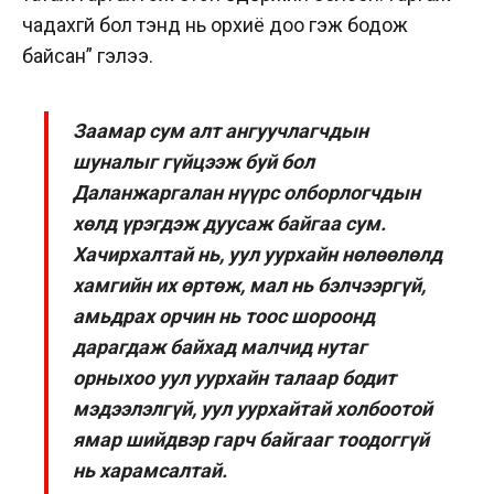
чадахгүй бол тэнд нь орхиё доо гэж бодож
байсан” гэлээ.
Заамар сум алт ангуучлагчдын
шуналыг гүйцээж буй бол
Даланжаргалан нүүрс олборлогчдын
хөлд үрэгдэж дуусаж байгаа сум.
Хачирхалтай нь, уул уурхайн нөлөөлөлд
хамгийн их өртөж, мал нь бэлчээргүй,
амьдрах орчин нь тоос шороонд
дарагдаж байхад малчид нутаг
орныхоо уул уурхайн талаар бодит
мэдээлэлгүй, уул уурхайтай холбоотой
ямар шийдвэр гарч байгааг тоодоггүй
нь харамсалтай.