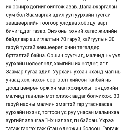
их сонирхдогийг ойлгож авав. Даланжаргалан
сум бол Заамартай адил уул уурхайн тусгай
зөвшөөрлийн тоогоор улсдаа хоёрдугаарт
бичигддэг газар. Энэ оны эхний хагас жилийн
байдлаар ашиглалтын 70 гаруй, хайгуулын 30
гаруй тусгай зөвшөөрөл хүчин төгөлдөр
бүртгэлтэй байна. Оршин суугчид, малчид нь уул
уурхайн нөлөөлөлд хамгийн их өртдөг, яг л
Заамар лугаа адил. Уурхайн ухсан нүхэнд мал нь
унаад үхэх, нөхөн сэргээлт хийсэн талбай нь
доош цөмрөн орж хүн мал хохирохыг эндэхийн
малчид тавилан мэт хүлээж авдаг болчихож. 30
гаруй насны малчин эмэгтэй гар утаснаасаа
уурхайн нүхэнд тогтсон ус руу унасан малынхаа
зургийг үзүүлэнгээ “Нүх нэлээд гүн байсан. Үхрээ
татаж гаргах гэж бүтэн өдөржин болсон. Гаргаж