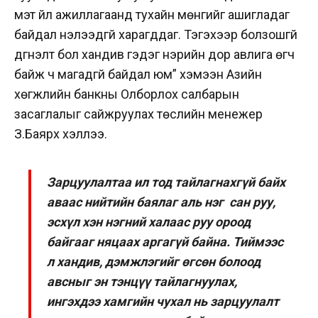
мэт үйл ажиллагаанд тухайн мөнгийг ашигладаг
байдал нэлээдгүй харагддаг. Тэгэхээр болзошгүй
дүгнэлт бол хандив гэдэг нэрийн дор авлига өгч
байж ч магадгүй байдал юм” хэмээн Азийн
хөгжлийн банкны Олборлох салбарын
засаглалыг сайжруулах төслийн менежер
З.Баярхүү хэллээ.
Зарцуулалтаа ил тод тайлагнахгүй байх
аваас нийтийн баялаг аль нэг сан руу,
эсхүл хэн нэгний халаас руу ороод
байгааг няцаах аргагүй байна. Тиймээс
л хандив, дэмжлэгийг өгсөн болоод
авсныг эн тэнцүү тайлагнуулах,
ингэхдээ хамгийн чухал нь зарцуулалт