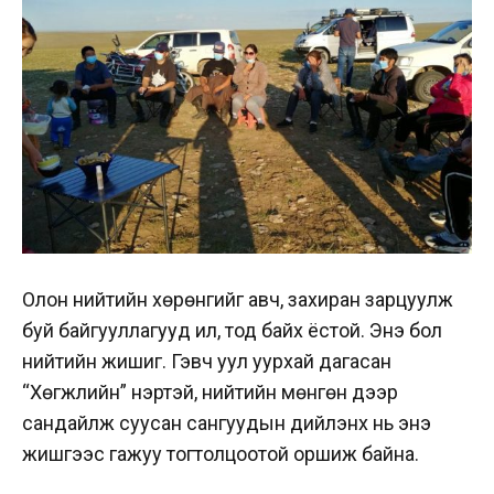
Олон нийтийн хөрөнгийг авч, захиран зарцуулж
буй байгууллагууд ил, тод байх ёстой. Энэ бол
нийтийн жишиг. Гэвч уул уурхай дагасан
“Хөгжлийн” нэртэй, нийтийн мөнгөн дээр
сандайлж суусан сангуудын дийлэнх нь энэ
жишгээс гажуу тогтолцоотой оршиж байна.