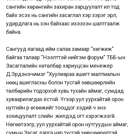
сангийн хөрөнгийн захиран зарцуулалт ил тод
байх эсэх нь сангийн засаглал хэр зэрэг эрүүл,
удирдлага нь хэн байхаас ихээхэн шалтгаалж
байна.
Сангууд яагаад ийм салаа замаар “хөгжиж”
байгаа талаар “Нээлттэй нийгэм форум” ТББ-ын
Засаглалийн хөтөлбөр хариуцсан менежер
Д.Эрдэнэчимэг “Хуулиараа ашигт малтмалын
нөөц ашигласны болон тусгай зөвшөөрлийн
төлбөрийн тодорхой хувь тухайн аймаг, сумдад
хуваарилагдах ёстой. Үүгээр уул уурхайтай орон
нутгийн үр өгөөжийг тооцдог хэдий ч энэ
зохицуулалт сүүлийн жилүүдэд огт хэрэгжээгүй.
Нөгөөтээгүүр, уул уурхайтай орон нутгуудын аймаг,
сумын Засаг дарга нар тусгай зөвшөөрөлтэй