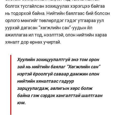
болгох тусгайлсан зохицуулах хэрэгцээ байгаа
нь тодорхой байна. Нийтийн баялгаас бий болсон
орлого мөнгийг төвлөрүүлдэг гэдэг утгаараа уул
уурхай дагасан “хөгжлийн сан”-уудын үйл
ажиллагаа ил тод, нээлттэй, олон нийтийн хараа
хяналт дор өрнөх учиртай.
Хуулийн зохицуулалтгүй энэ том орон
зай нь нийтийн баялаг “Хөгжлийн сан”
нэртэй ёроолгүй саваар дамжин олон
нийтийн хяналтаас гадуур
зарцуулагдаж, авлигын хөрс болж
байна гэж сэрдэх хангалттай шалтгаан
юм.