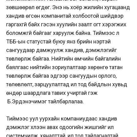
зөвшөөрөл өгдөг. Энэ нь хоёр жилийн хугацаанд
хандив өгсөн компанитай холбоотой шийдвэр
гаргахгүй байх гэсэн хуулийн заалт огт хэрэгжих
боломжгүй байгааг харуулж байна. Тиймээс л
ТББ-ын статустай буюу янз бүрийн нэртэй
сангуудаар дамжуулж хандив, дэмжлэгийг
төвлөрүүлж байгаа. Нийтийн өмчийн байгалийн
баялгаас нийтийн зориулалтаар хөрөнгө татан
төвлөрүүлж байгаа эдгээр сангуудын орлого,
төлөвлөлт, зарцуулалтад ил тод байдлын хувьд
өндөр шаардлага тавих учиртай гэж
Б.Эрдэнэчимэг тайлбарлалаа.
Тиймээс уул уурхайн компаниудаас хандив
дэмжлэг хүлээн авах одоогийн жишгийг илүү
системчилж, хяналттай, ил тод тайлагналтай