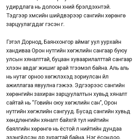
удирдлага нь долоон хүний бүрэлдэхүүнтэй.
Тэдгээр хүмүүсийн шийдвэрээр сангийн хөрөнгө
зарцуулагддаг гэсэн үг.
Гэтэл Дорнод, Баянхонгор аймаг уул уурхайн
хандиваа Орон нутгийн хөгжлийн сангаар буюу
улсын хяналттай, буцаан хуваарилалттай сангаар
хүлээн авдаг жишиг арай түгээмэл байна. Аль аль
нь нутаг орноо хөгжүүлэхэд зориулсан үйл
ажиллагаа явуулна гэжээ. Эдгээрээс сангийн
хөрөнгийн захиран зарцуулалтын хувьд хяналт
сайтай нь “Говийн оюу хөгжлийн сан”, Орон
нутгийн хөгжлийн сангууд. Бусад сангийн хувьд
хөндлөнгийн хяналт байхгүй тул нийтийн
баялгийн хөрөнгө нь ёстой л нийтийн дундаа
эзэнгүйдсэн дүр зурагтай байна. Нэг ёсондоо,