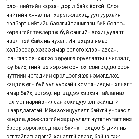
олон нийтийн хараан дор л байх ёстой. Олон
нийтийн хяналтыг хэрэгжүүлэхэд, уул уурхайн
салбарт нийтийн баялгийг ашиглан бий болсон
хөрөнгийг төвлөрүүлж буй сангийн зохицуулалт
нээлттэй байх нь чухал. Ингэхдээ ямар
хэлбэрээр, хэзээ ямар орлого хүлээн авсан,
сангаас санхүүжүүлэх хөрөнгө оруулалтын чиглэлүүд
юу байх, түүнийгээ хэрхэн сонгох, сонгохдоо орон
нутгийн иргэдийн оролцоог яаж нэмэгдүүлэх,
хандив өгч буй уул уурхайн компаниудын хяналт
ямар байх, эргээд иргэддээ хэрхэн тайлагнах
гэх мэт нарийвчилсан зохицуулалт зайлшгүй
шаардлагатай. Ийм зохицуулалт байхгүй учраас л
хандив, дэмжлэгийн зарцуулалт нутаг нутагт янз
бүрээр хэрэгжээд явж байна. Гэхдээ бүгдийг нь
огт тайлагнадаггүй, хяналтгүй яваад байна гэж