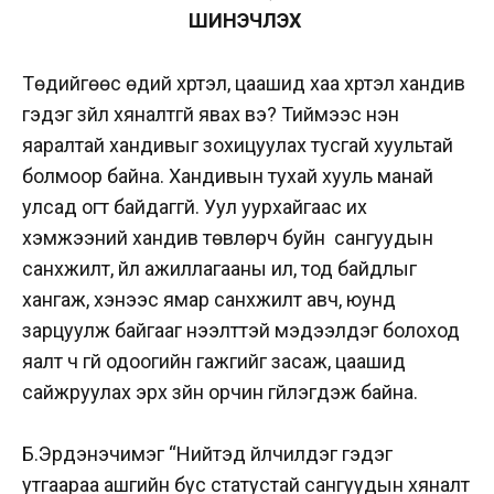
ШИНЭЧЛЭХ ҮҮ
Төдийгөөс өдий хүртэл, цаашид хаа хүртэл хандив
гэдэг зүйл хяналтгүй явах вэ? Тиймээс нэн
яаралтай хандивыг зохицуулах тусгай хуультай
болмоор байна. Хандивын тухай хууль манай
улсад огт байдаггүй. Уул уурхайгаас их
хэмжээний хандив төвлөрч буйн сангуудын
санхүүжилт, үйл ажиллагааны ил, тод байдлыг
хангаж, хэнээс ямар санхүүжилт авч, юунд
зарцуулж байгааг нээлттэй мэдээлдэг болоход
яалт ч үгүй одоогийн гажгийг засаж, цаашид
сайжруулах эрх зүйн орчин үгүйлэгдэж байна.
Б.Эрдэнэчимэг “Нийтэд үйлчилдэг гэдэг
утгаараа ашгийн бус статустай сангуудын хяналт