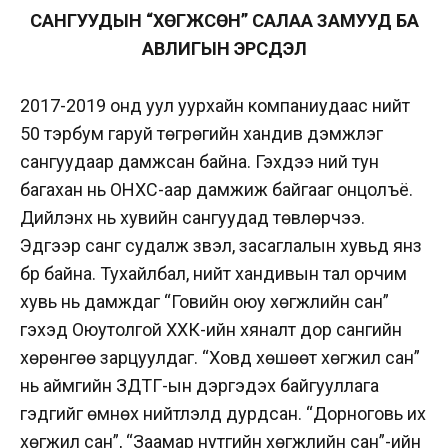
САНГУУДЫН “ХӨГЖСӨН” САЛАА ЗАМУУД БА
АВЛИГЫН ЭРСДЭЛ
2017-2019 онд уул уурхайн компаниудаас нийт
50 тэрбум гаруй төгрөгийн хандив дэмжлэг
сангуудаар дамжсан байна. Гэхдээ үүний тун
багахан нь ОНХС-аар дамжиж байгааг онцолъё.
Дийлэнх нь хувийн сангуудад төвлөрчээ.
Эдгээр санг судалж үзвэл, засаглалын хувьд янз
бүр байна. Тухайлбал, нийт хандивын тал орчим
хувь нь дамждаг “Говийн оюу хөгжлийн сан”
гэхэд Оюутолгой ХХК-ийн хяналт дор сангийн
хөрөнгөө зарцуулдаг. “Ховд хөшөөт хөгжил сан”
нь аймгийн ЗДТГ-ын дэргэдэх байгууллага
гэдгийг өмнөх нийтлэлд дурдсан. “Дорноговь их
хөгжил сан”, “Заамар нутгийн хөгжлийн сан”-ийн