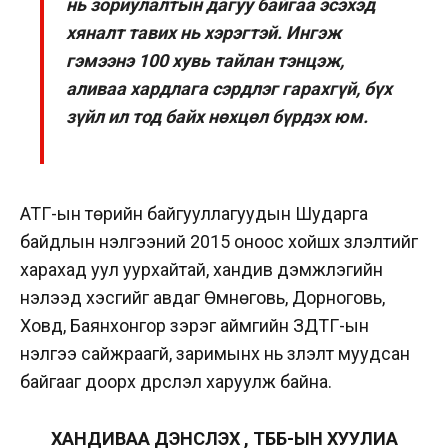
нь зориулалтын дагуу байгаа эсэхэд
хяналт тавих нь хэрэгтэй. Ингэж
гэмээнэ 100 хувь тайлан тэнцэж,
аливаа хардлага сэрдлэг гарахгүй, бүх
зүйл ил тод байх нөхцөл бүрдэх юм.
АТГ-ын төрийн байгууллагуудын Шударга
байдлын үнэлгээний 2015 оноос хойшх үзүүлэлтийг
харахад уул уурхайтай, хандив дэмжлэгийн
нэлээд хэсгийг авдаг Өмнөговь, Дорноговь,
Ховд, Баянхонгор зэрэг аймгийн ЗДТГ-ын
үнэлгээ сайжраагүй, заримынх нь үзүүлэлт муудсан
байгааг доорх дүрслэл харуулж байна.
ХАНДИВАА ДЭНСЛЭХ ҮҮ, ТББ-ЫН ХУУЛИА