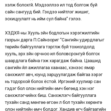
хэлж болохгүй. Мэдээллээ ил тод болгож буй
сайн сангууд бий. Гэхдээ нийтлэг жишиг,
зохицуулалт нь ийм сул байна” гэлээ.
ХЗДХЯ-ны Хууль зүйн бодлогын хэрэгжилтийн
газрын дарга П.Сайнзориг “Сангийн удирдлагыг
төрийн байгууллага тэргүүлж буй тохиолдолд
хууль, эрх зүйн орчноо илүү боловсронгуй болгох
шаардлага байна гэж харагдаж байна. Цаашид
сангийн үйл ажиллагаа хаанаас, хэнээс ямар
санхүүжилт авч, юунд зарцуулагдаж байгаа зэрэг
нь тодорхой болох ёстой. Иргэний хуулиар сан
гэдэг бол олон нийтийн өмч бөгөөд хэн нэг
санхүүжүүлэгчийнх биш. Санхүүжүүлэгч байгууллага
тухайн санд мөнгөө өгсөн л бол тухайн хөрөнгө
олон нийтийн өмч болдог. Хандив өгч байгаагийн