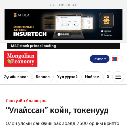
СУРТАЛЧИЛГАА
MSE stock prices loading
Захиалга
Эдийн засаг
Бизнес
Уул уурхай
Нийгэм
Хөрөнгө ору
Санхүүгийн боловсрол
“Улайссан” койн, токенууд
Олон улсын санхүүгийн зах зээлд 7600 орчим крипто