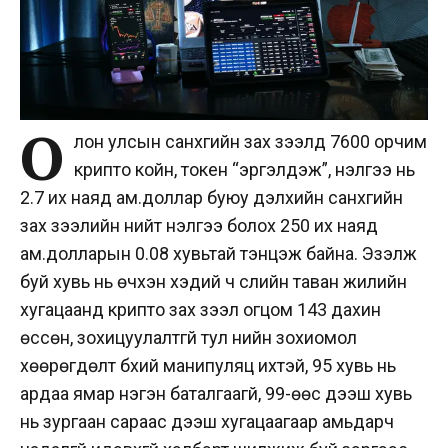
О
лон улсын санхүүгийн зах зээлд 7600 орчим
крипто койн, токен “эргэлдэж”, үнэлгээ нь
2.7 их наяд ам.доллар буюу дэлхийн санхүүгийн
зах зээлийн нийт үнэлгээ болох 250 их наяд
ам.долларын 0.08 хувьтай тэнцэж байна. Эзэлж
буй хувь нь өчүүхэн хэдий ч сүүлийн таван жилийн
хугацаанд крипто зах зээл огцом 143 дахин
өссөн, зохицуулалтгүй тул үнийн зохиомол
хөөрөгдөлт бүхий манипуляц ихтэй, 95 хувь нь
ардаа ямар нэгэн баталгаагүй, 99-өөс дээш хувь
нь зургаан сараас дээш хугацаагаар амьдарч