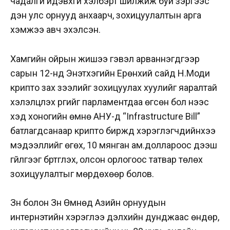
чадалгүй идэвхгүй хэлбэрт шилжиж буй зэргээс
үүдэн улс орнууд анхаарч, зохицуулалтын арга
хэмжээ авч эхэлсэн.
Хамгийн ойрын жишээ гэвэл арваннэгдүгээр
сарын 12-нд Энэтхэгийн Ерөнхий сайд Н.Моди
крипто зах зээлийг зохицуулах хуулийг яаралтай
хэлэлцүүлэх үүргийг парламентдаа өгсөн бол үүнээс
хэд хоногийн өмнө АНУ-д “Infrastructure Bill”
батлагдсанаар крипто биржүүд хэрэглэгчдийнхээ
мэдээллийг өгөх, 10 мянган ам.доллароос дээш
гүйлгээг бүртгүүлэх, олсон орлогоос татвар төлөх
зохицуулалтыг мөрдөхөөр болов.
Зүүн болон Зүүн Өмнөд Азийн орнуудын
интернэтийн хэрэглээ дэлхийн дунджаас өндөр,