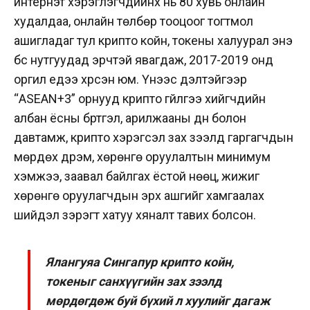
интернэт хэрэглэгчдийнх нь 80 хувь онлайн
худалдаа, онлайн төлбөр тооцоог тогтмол
ашигладаг тул крипто койн, токены халуурал энэ
бүс нутгуудад эрчтэй явагдаж, 2017-2019 онд
оргил үедээ хүрсэн юм. Үүнээс үүдэлтэйгээр
“ASEAN+3” орнууд крипто гүйлгээ хийгчдийн
албан ёсны бүртгэл, арилжааны дүн болон
давтамж, крипто хэрэгсэл зах зээлд гаргагчдын
мөрдөх дүрэм, хөрөнгө оруулалтын минимум
хэмжээ, заавал байлгах ёстой нөөц, жижиг
хөрөнгө оруулагчдын эрх ашгийг хамгаалах
шийдэл зэрэгт хатуу хяналт тавих болсон.
Ялангуяа Сингапур крипто койн,
токеныг санхүүгийн зах зээлд
мөрдөгдөж буй бүхий л хуулийг дагаж