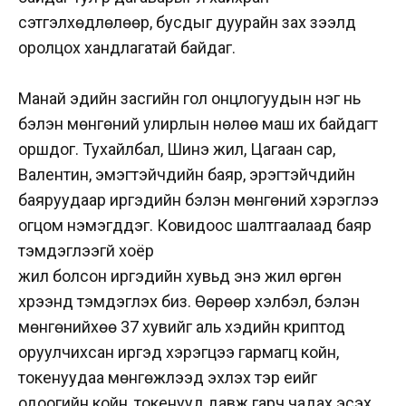
сэтгэлхөдлөлөөр, бусдыг дуурайн зах зээлд
оролцох хандлагатай байдаг.
Манай эдийн засгийн гол онцлогуудын нэг нь
бэлэн мөнгөний улирлын нөлөө маш их байдагт
оршдог. Тухайлбал, Шинэ жил, Цагаан сар,
Валентин, эмэгтэйчүүдийн баяр, эрэгтэйчүүдийн
баяруудаар иргэдийн бэлэн мөнгөний хэрэглээ
огцом нэмэгддэг. Ковидоос шалтгаалаад баяр
тэмдэглээгүй хоёр
жил болсон иргэдийн хувьд энэ жил өргөн
хүрээнд тэмдэглэх биз. Өөрөөр хэлбэл, бэлэн
мөнгөнийхөө 37 хувийг аль хэдийн криптод
оруулчихсан иргэд хэрэгцээ гармагц койн,
токенуудаа мөнгөжүүлээд эхлэх тэр үеийг
одоогийн койн, токенууд давж гарч чадах эсэх