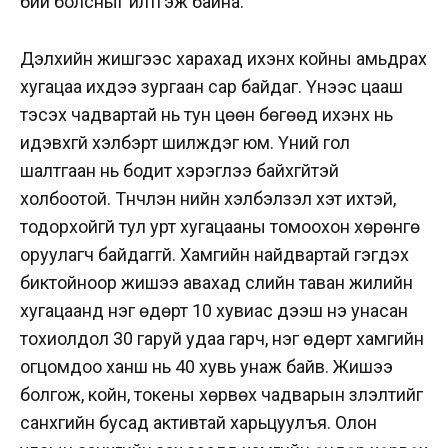
бий болсныг илтгэж байна.
Дэлхийн жишгээс харахад ихэнх койны амьдрах
хугацаа ихдээ зургаан сар байдаг. Үүнээс цааш
тэсэх чадвартай нь тун цөөн бөгөөд ихэнх нь
идэвхгүй хэлбэрт шилждэг юм. Үүний гол
шалтгаан нь бодит хэрэглээ байхгүйтэй
холбоотой. Түүнчлэн үнийн хэлбэлзэл хэт ихтэй,
тодорхойгүй тул урт хугацааны томоохон хөрөнгө
оруулагч байдаггүй. Хамгийн найдвартай гэгдэх
биктойноор жишээ авахад сүүлийн таван жилийн
хугацаанд нэг өдөрт 10 хувиас дээш үнэ унасан
тохиолдол 30 гаруй удаа гарч, нэг өдөрт хамгийн
огцомдоо ханш нь 40 хувь унаж байв. Жишээ
болгож, койн, токены хөрвөх чадварын үзүүлэлтийг
санхүүгийн бусад активтай харьцуулъя. Олон