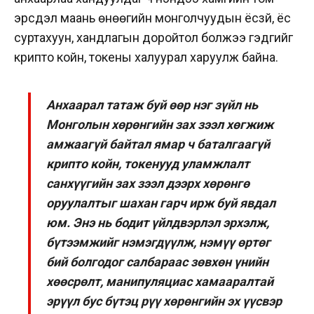
эрсдэл маань өнөөгийн монголчуудын ёсзүй, ёс
суртахуун, хандлагын доройтол болжээ гэдгийг
крипто койн, токены халуурал харуулж байна.
Анхаарал татаж буй өөр нэг зүйл нь
Монголын хөрөнгийн зах зээл хөгжиж
амжаагүй байтал ямар ч баталгаагүй
крипто койн, токенууд уламжлалт
санхүүгийн зах зээл дээрх хөрөнгө
оруулалтыг шахан гарч ирж буй явдал
юм. Энэ нь бодит үйлдвэрлэл эрхэлж,
бүтээмжийг нэмэгдүүлж, нэмүү өртөг
бий болгодог салбараас зөвхөн үнийн
хөөсрөлт, манипуляциас хамааралтай
эрүүл бус бүтэц рүү хөрөнгийн эх үүсвэр