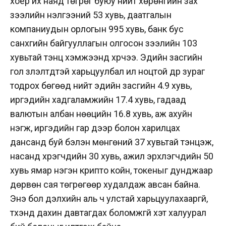
хоёр их наяд төгрөг буюу нийт хөрөнгийн зах
зээлийн үнэлгээний 53 хувь, даатгалын
компаниудын орлогын 995 хувь, банк бус
санхүүгийн байгууллагын олгосон зээлийн 103
хувьтай тэнцүү хэмжээнд хүрчээ. Эдийн засгийн
гол үзүүлэлтүүдтэй харьцуулбал илүү ноцтой дүр зураг
тодрох бөгөөд нийт эдийн засгийн 4.9 хувь,
иргэдийн хадгаламжийн 17.4 хувь, гадаад
валютын албан нөөцийн 16.8 хувь, аж ахуйн
нэгж, иргэдийн гар дээр болон харилцах
дансанд буй бэлэн мөнгөний 37 хувьтай тэнцэж,
насанд хүрэгчдийн 30 хувь, ажил эрхлэгчдийн 50
хувь ямар нэгэн крипто койн, токеныг дунджаар
дөрвөн сая төгрөгөөр худалдаж авсан байна.
Энэ бол дэлхийн аль ч улстай харьцуулахааргүй,
түүхэнд дахин давтагдах боломжгүй хэт халуурал