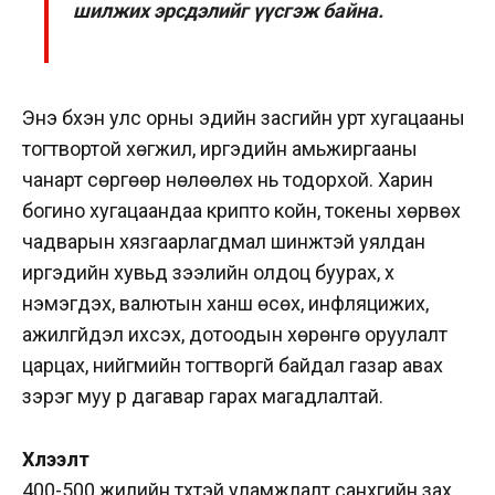
шилжих эрсдэлийг үүсгэж байна.
Энэ бүхэн улс орны эдийн засгийн урт хугацааны
тогтвортой хөгжил, иргэдийн амьжиргааны
чанарт сөргөөр нөлөөлөх нь тодорхой. Харин
богино хугацаандаа крипто койн, токены хөрвөх
чадварын хязгаарлагдмал шинжтэй уялдан
иргэдийн хувьд зээлийн олдоц буурах, хүү
нэмэгдэх, валютын ханш өсөх, инфляцижих,
ажилгүйдэл ихсэх, дотоодын хөрөнгө оруулалт
царцах, нийгмийн тогтворгүй байдал газар авах
зэрэг муу үр дагавар гарах магадлалтай.
Хүлээлт
400-500 жилийн түүхтэй уламжлалт санхүүгийн зах