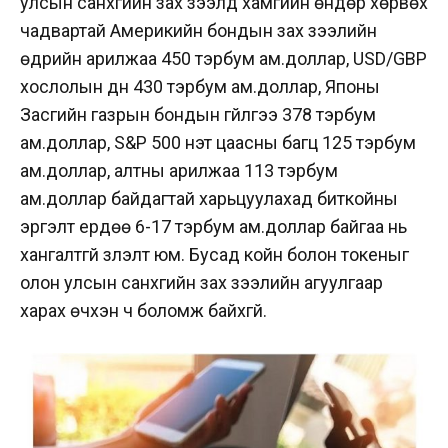
улсын санхүүгийн зах зээлд хамгийн өндөр хөрвөх
чадвартай Америкийн бондын зах зээлийн
өдрийн арилжаа 450 тэрбум ам.доллар, USD/GBP
хослолын дүн 430 тэрбум ам.доллар, Японы
Засгийн газрын бондын гүйлгээ 378 тэрбум
ам.доллар, S&P 500 үнэт цаасны багц 125 тэрбум
ам.доллар, алтны арилжаа 113 тэрбум
ам.доллар байдагтай харьцуулахад биткойны
эргэлт ердөө 6-17 тэрбум ам.доллар байгаа нь
хангалтгүй үзүүлэлт юм. Бусад койн болон токеныг
олон улсын санхүүгийн зах зээлийн агуулгаар
харах өчүүхэн ч боломж байхгүй.