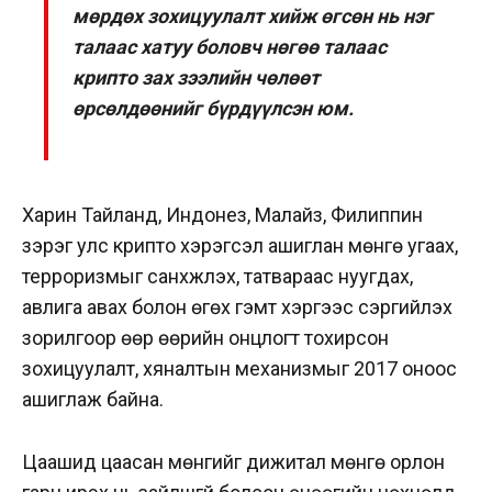
мөрдөх зохицуулалт хийж өгсөн нь нэг
талаас хатуу боловч нөгөө талаас
крипто зах зээлийн чөлөөт
өрсөлдөөнийг бүрдүүлсэн юм.
Харин Тайланд, Индонез, Малайз, Филиппин
зэрэг улс крипто хэрэгсэл ашиглан мөнгө угаах,
терроризмыг санхүүжүүлэх, татвараас нуугдах,
авлига авах болон өгөх гэмт хэргээс сэргийлэх
зорилгоор өөр өөрийн онцлогт тохирсон
зохицуулалт, хяналтын механизмыг 2017 оноос
ашиглаж байна.
Цаашид цаасан мөнгийг дижитал мөнгө орлон