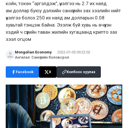
койн, токен “эргэлдэж”, үнэлгээ нь 2.7 их наяд
ам.доллар буюу дэлхийн санхүүгийн зах зээлийн нийт
үнэлгээ болох 250 их наяд ам.долларын 0.08
хувьтай тэнцэж байна. Эзэлж буй хувь нь өчүүхэн
хэдий ч сүүлийн таван жилийн хугацаанд крипто зах
зээл огцом
Mongolian Economy
·
2022-01-05 09:22:02
·
Ангилал
:
Санхүүгийн боловсрол
Facebook
X
Холбоос хуулах