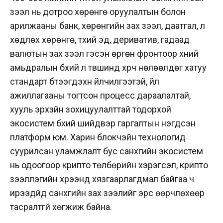
зээл нь дотроо хөрөнгө оруулалтын болон
арилжааны банк, хөрөнгийн зах зээл, даатгал, үл
хөдлөх хөрөнгө, түүхий эд, дериватив, гадаад
валютын зах зээл гэсэн өргөн фронтоор хүний
амьдралын бүхий л түвшинд хүрч нөлөөлдөг хатуу
стандарт бүтээгдэхүүн үйлчилгээтэй, үйл
ажиллагааны тогтсон процесс дараалалтай,
хууль эрхзүйн зохицуулалттай тодорхой
экосистем бүхий шийдвэр гаргалтын нэгдсэн
платформ юм. Харин блокчэйн технологид
суурилсан уламжлалт бус санхүүгийн экосистем
нь одоогоор крипто төлбөрийн хэрэгсэл, крипто
зээллэгийн хүрээнд хязгаарлагдмал байгаа ч
ирээдүйд санхүүгийн зах зээлийг эрс өөрчлөхөөр
тасралтгүй хөгжиж байна.