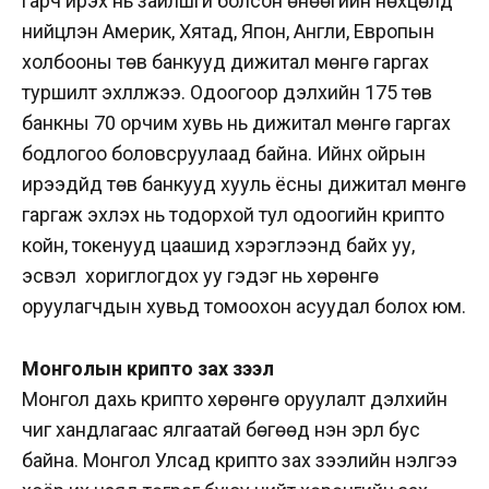
гарч ирэх нь зайлшгүй болсон өнөөгийн нөхцөлд
нийцүүлэн Америк, Хятад, Япон, Англи, Европын
холбооны төв банкууд дижитал мөнгө гаргах
туршилт эхлүүлжээ. Одоогоор дэлхийн 175 төв
банкны 70 орчим хувь нь дижитал мөнгө гаргах
бодлогоо боловсруулаад байна. Ийнхүү ойрын
ирээдүйд төв банкууд хууль ёсны дижитал мөнгө
гаргаж эхлэх нь тодорхой тул одоогийн крипто
койн, токенууд цаашид хэрэглээнд байх уу,
эсвэл хориглогдох уу гэдэг нь хөрөнгө
оруулагчдын хувьд томоохон асуудал болох юм.
Монголын крипто зах зээл
Монгол дахь крипто хөрөнгө оруулалт дэлхийн
чиг хандлагаас ялгаатай бөгөөд нэн эрүүл бус
байна. Монгол Улсад крипто зах зээлийн үнэлгээ