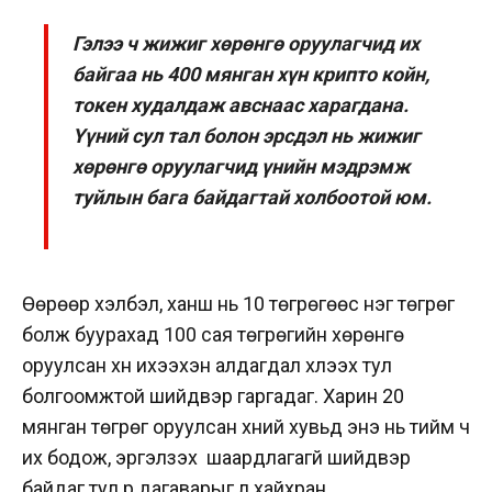
Гэлээ ч жижиг хөрөнгө оруулагчид их
байгаа нь 400 мянган хүн крипто койн,
токен худалдаж авснаас харагдана.
Үүний сул тал болон эрсдэл нь жижиг
хөрөнгө оруулагчид үнийн мэдрэмж
туйлын бага байдагтай холбоотой юм.
Өөрөөр хэлбэл, ханш нь 10 төгрөгөөс нэг төгрөг
болж буурахад 100 сая төгрөгийн хөрөнгө
оруулсан хүн ихээхэн алдагдал хүлээх тул
болгоомжтой шийдвэр гаргадаг. Харин 20
мянган төгрөг оруулсан хүний хувьд энэ нь тийм ч
их бодож, эргэлзэх шаардлагагүй шийдвэр
байдаг тул үр дагаварыг үл хайхран