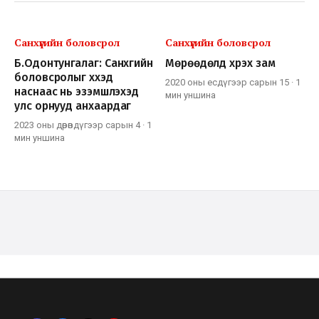
Санхүүгийн боловсрол
Санхүүгийн боловсрол
Б.Одонтунгалаг: Санхүүгийн
Мөрөөдөлд хүрэх зам
боловсролыг хүүхэд
2020 оны есдүгээр сарын 15
·
1
наснаас нь эзэмшүүлэхэд
мин
уншина
улс орнууд анхаардаг
2023 оны дөрөвдүгээр сарын 4
·
1
мин
уншина