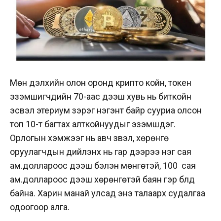
Мөн дэлхийн олон оронд крипто койн, токен
эзэмшигчдийн 70-аас дээш хувь нь биткойн
эсвэл этериум зэрэг нэгэнт байр сууриа олсон
топ 10-т багтах алткойнуудыг эзэмшдэг.
Орлогын хэмжээг нь авч үзвэл, хөрөнгө
оруулагчдын дийлэнх нь гар дээрээ нэг сая
ам.доллароос дээш бэлэн мөнгөтэй, 100 сая
ам.доллароос дээш хөрөнгөтэй баян гэр бүлүүд
байна. Харин манай улсад энэ талаарх судалгаа
одоогоор алга.