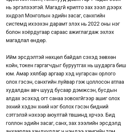
нь эргэлзээтэй. Магадгүй крипто зах зээл дээрх
хүндрэл Монголын эдийн засаг, санхүүгийн
системд ихээхэн дарамт үзүүлэх нь 2022 оны нэг
болон хоёрдугаар сараас ажиглагдаж эхлэх
магадлал өндөр.
Ийм эрсдэлтэй нөхцөл байдал үүсэхэд зөвхөн
койн, токен гаргагчдыг буруутгах нь шударга биш
юм. Амар хялбар аргаар хэд нугарсан орлого
олох гэсэн, санхүүгийн луйвар гэж цоллосон атлаа
худалдан авч шууд бусаар дэмжсэн, бусдын
алдах эсэхэд огт санаа зовохгүйгээр ашиг олох
эхний хэдэн хүний нэг болох гэсэн бидний
сэтгэлзүй үнэхээр аюултай түвшинд хүрчээ. Бид
голлон эдийн засаг, санхүү, зах зээлийн эрсдэлд
анхаарлаа хандуулдаг ч үнэндээ хамгийн том