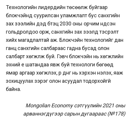
Технологийн лидерүүдийн төсөөлж буйгаар
блокчэйнд суурилсан уламжлалт бус санхүүгийн
зах зээлийн дэд бүтэц 2030 оны орчим үндсэн
гольдролдоо орж, санхүүгийн зах зээлд тэсрэлт
хийх магадлалтай аж. Блокчэйн технологийг дан
ганц санхүүгийн салбараас гадна бусад олон
салбарт хөгжүүлж буй. Гэвч блокчэйн нь хөгжлийн
эхний үе шатандаа явж буй технологи бөгөөд
ямар аргаар хөгжүүлэх, үр дүнг нь хэрхэн үнэлэх, яаж
зохицуулах зэрэг олон асуудал тодорхойгүй
байна.
Mongolian Economy сэтгүүлийн 2021 оны
арваннэгдүгээр сарын дугаараас (№178)