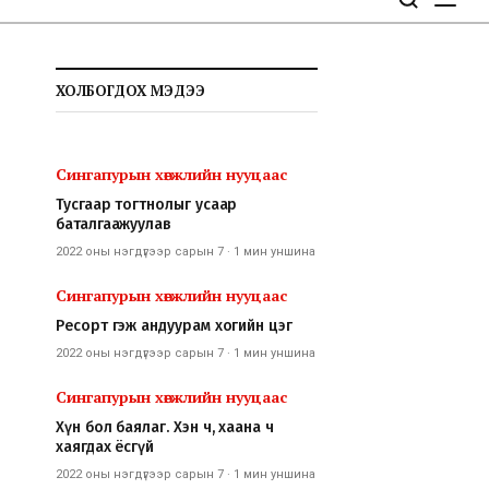
ХОЛБОГДОХ МЭДЭЭ
Сингапурын хөгжлийн нууцаас
Тусгаар тогтнолыг усаар
баталгаажуулав
2022 оны нэгдүгээр сарын 7
·
1 мин
уншина
Сингапурын хөгжлийн нууцаас
Ресорт гэж андуурам хогийн цэг
2022 оны нэгдүгээр сарын 7
·
1 мин
уншина
Сингапурын хөгжлийн нууцаас
Хүн бол баялаг. Хэн ч, хаана ч
хаягдах ёсгүй
2022 оны нэгдүгээр сарын 7
·
1 мин
уншина