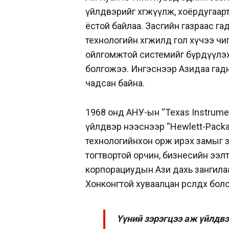
үйлдвэрийг хөгжүүлж, хоёрдугаар
ёстой байлаа. Засгийн газраас гада
технологийн хөгжилд гол хүчээ ч
ойлгомжтой системийг бүрдүүлэх
болгожээ. Ингэснээр Азидаа гад
чадсан байна.
1968 онд АНУ-ын “Texas Instrume
үйлдвэр нээснээр “Hewlett-Packard
технологийнхон орж ирэх замыг з
тогтвортой орчин, бизнесийн ээ
корпорациудын Ази дахь зангилаа 
Хонконгтой хуваалцан өрсөлдөх бол
Үүний зэрэгцээ аж үйлдв