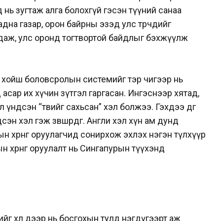
эд нь зугтаж алга болохгүй гэсэн түүний санаа
дна газар, орон байрны эзэд улс төрчдийг
аж, улс оронд тогтвортой байдлыг бэхжүүлж
 хойш боловсролын системийг тэр чигээр нь
асар их хүчин зүтгэл гаргасан. Ингэснээр хятад,
 үндсэн “төвийг сахьсан” хэл болжээ. Гэхдээ өдгөө
сэн хэл гэж зөвшөөрдөг. Англи хэл хүн ам дунд
 хөрөнгө оруулагчид сонирхож эхлэх нэгэн түлхүүр
н хөрөнгө оруулалт нь Сингапурын түүхэнд
йг хөл дээр нь босгохын тулд нэгдүгээрт аж