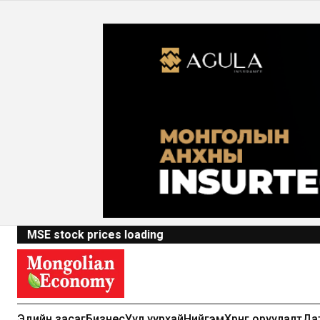
MSE stock prices loading
Эдийн засаг
Бизнес
Уул уурхай
Нийгэм
Хөрөнгө оруулалт
Да