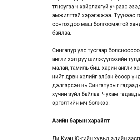
төлөө юугаа ч хайрлахгүй учраас эз
амжилттай хэрэгжжээ. Түүнээс га
сонгохдоо маш болгоомжтой ханд
байлаа.
Сингапур улс тусгаар болсноосоо
англи хэл рүү шилжүүлэхийн тулд 
малай, тамиль биш харин англи хэл
нийт дөрвөн хэлийг албан ёсоор үнд
дэлгэрсэн нь Сингапурыг гадаадын
хүчин зүйл байлаа. Чухам гадаады
эргэлтийн мөч болжээ.
Азийн барын харайлт
Ли Куан Ю-гийн хувьд эдийн засги