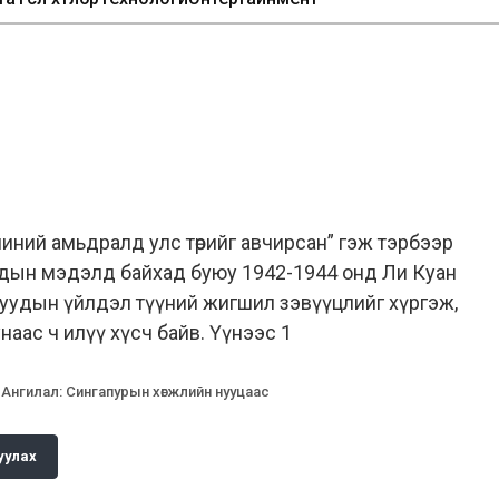
уд миний амьдралд улс төрийг авчирсан” гэж тэрбээр
удын мэдэлд байхад буюу 1942-1944 онд Ли Куан
чуудын үйлдэл түүний жигшил зэвүүцлийг хүргэж,
аас ч илүү хүсч байв. Үүнээс 1
Ангилал
:
Сингапурын хөгжлийн нууцаас
уулах