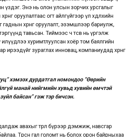
өн үздэг. Энэ нь олон улсын зорчих урсгалыг
өрөнгө оруулалтаас огт айлгүйгээр үл хөдлөхийн
гаднын хөрөнгө оруулалт, эзэмшлээр бариулж,
 тэргүүнд тавьсан. Тиймээс ч төсөв нь үргэлж
хүү илүүдлээ хуримтлуулсан хоёр том баялгийн
 ирээдүйг зураглах инновац, компаниудад хөрөнгө
уц” хэмээх дурдатгал номондоо “Өөрийн
үйлгүй манай нийгмийн хувьд хувийн өмчтэй
зүйл байсан” гэж тэр бичсэн.
далдаж авахыг төрөл бүрээр дэмжиж, навсгар
йлаа. Төрсөн гал голомт нь болох орон байрныхаа