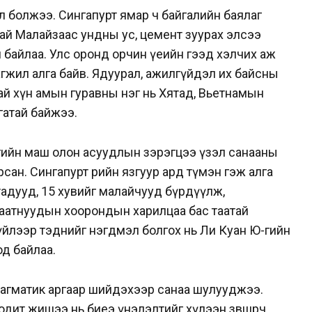
зол болжээ. Сингапурт ямар ч байгалийн баялаг
тай Малайзаас ундны ус, цемент зуурах элсээ
й байлаа. Улс оронд орчин үеийн гээд хэлчих аж
н хөгжил алга байв. Ядуурал, ажилгүйдэл их байсны
й хүн амын гуравны нэг нь Хятад, Вьетнамын
атай байжээ.
гийн маш олон асуудлын зэрэгцээ үзэл санааны
сан. Сингапурт өөрийн язгуур ард түмэн гэж алга
ятадууд, 15 хувийг малайчууд бүрдүүлж,
гсаатнуудын хоорондын харилцаа бас таатай
үйлээр тэднийг нэгдмэл болгох нь Ли Куан Ю-гийн
од байлаа.
агматик аргаар шийдэхээр санаа шулууджээ.
дит жишээ нь биеэ үнэлэлтийг хүлээн зөвшөөрч,