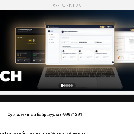
СУРТАЛЧИЛГАА
та
Төсөл хөтөлбөр
Технологи
Энтертайнмент