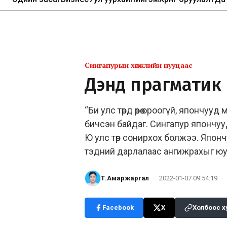
Сингапурын хөгжлийн нууцаас
Дэндүү прагматик
“Би улс төрд өөрөө ороогүй, япончу
бичсэн байдаг. Сингапур япончу
Ю улс төр сонирхох болжээ. Япон
тэдний дарлалаас ангижрахыг юун
Т.Амаржаргал
·
2022-01-07 09:54:19
·
Facebook
X
Холбоос х