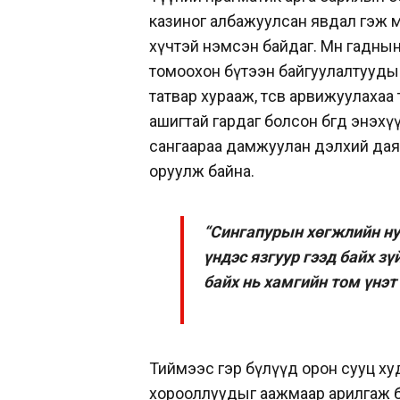
казиног албажуулсан явдал гэж м
хүчтэй нэмсэн байдаг. Мөн гаднын х
томоохон бүтээн байгуулалтуудыг 
татвар хурааж, төсвөө арвижуулахаа
ашигтай гардаг болсон бөгөөд энэ
сангаараа дамжуулан дэлхий даяар
оруулж байна.
“Сингапурын хөгжлийн ну
үндэс язгуур гээд байх з
байх нь хамгийн том үнэт 
Тиймээс гэр бүлүүд орон сууц ху
хорооллуудыг аажмаар арилгаж ба