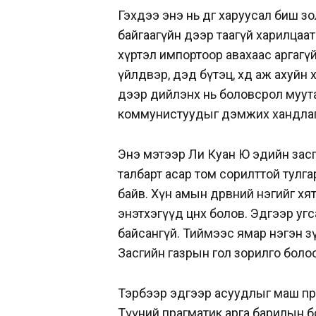
Гэхдээ энэ нь өдгөө харуусал биш 
байгаагүйн дээр таагүй харилцаа
хүртэл импортоор авахаас аргагү
үйлдвэр, дэд бүтэц, хөдөө аж ахуй
дээр дийлэнх нь боловсрол муута
коммунистуудыг дэмжих хандлаг
Энэ мэтээр Ли Куан Ю эдийн зас
талбарт асар том сорилттой тулгар
байв. Хүн амын дөрөвний нэгийг х
энэтхэгүүд цөөнх болов. Эдгээр у
байсангүй. Тиймээс ямар нэгэн з
Засгийн газрын гол зорилго боло
Тэрбээр эдгээр асуудлыг маш пр
Түүний прагматик арга барилын бо