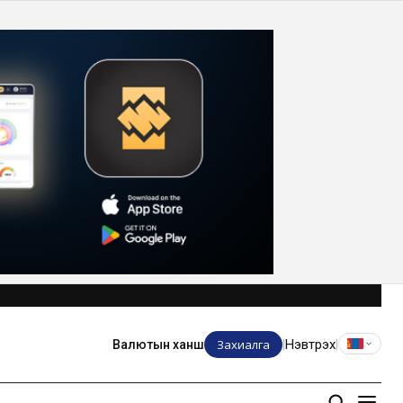
Захиалга
Нэвтрэх
Валютын ханш
|
|