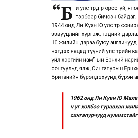
“Б
и улс төрд өөрөө ороогүй
тэрбээр бичсэн байдаг
1944 онд Ли Куан Ю улс төр сони
зэвүүцлийг хүргэж, тэдний дарла
10 жилийн дараа буюу англичууд
нэгдэх явцад түүний улс төрийн к
үйл хэргийн нам”-ын Ерөнхий нари
сонгуульд ялж, Сингапурын Ерөнхи
Британийн бүрэлдэхүүнд бүрэн а
1962 онд Ли Куан Ю Мала
ч уг холбоо гуравхан жил
сингапурчууд нулимстайга