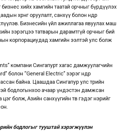
т бизнес хийх хамгийн таатай орчныг бүрдүүлэх
адын хөрөнгө оруулалт, санхүү болон өндөр
иглүүлэв. Бизнесийн үйл ажиллагаа явуулах маш
ийн зэрэгцээ татварын дарамтгүй орчныг бий
нын корпорациудад хамгийн ээлтэй улс болж
nts” компани Сингапурт хагас дамжуулагчийн
” болон “General Electric” зэрэг өндөр
ассан байна. Цаашдаа Сингапур улс төрийн
лтэй бодлогынхоо ачаар үндэстэн дамжсан
цэг болж, Азийн санхүүгийн төв гэдэг нэрийг
сон.
эрийн бодлогыг тууштай хэрэгжүүлэн