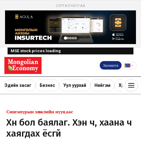
СУРТАЛЧИЛГАА
MSE stock prices loading
Захиалга
Эдийн засаг
Бизнес
Уул уурхай
Нийгэм
Хөрөнгө ору
Сингапурын хөгжлийн нууцаас
Хүн бол баялаг. Хэн ч, хаана ч
хаягдах ёсгүй