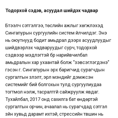
Тодорхой сэдэв, асуудал шийдэх чадвар
Бүтээлч сэтгэлгээ, төслийн ажлыг хөгжүүлэхэд
Сингапурын сургуулийн систем үйлчилдэг. Энэ
нь оюутнууд бодит амьдрал дээрх асуудлуудыг
шийдвэрлэх чадваруудыг сурч, тодорхой
сэдвээр мэдлэгтэй бүр нарийвчилбал
амьдралын хар ухаантай болж “зэвсэглэгдэнэ”
гэсэн үг. Сингапурын эрх баригчид сурагчдын
сургалтын үзүүлэлт, эрүүл мэндийг дэмжсэн
системийг бий болгохын тулд сургуулиудаа
тогтмол үнэлж, тасралтгүй сайжруулж явдаг.
Тухайлбал, 2017 онд сахилга бат өндөртэй
сургалтын орчин, ачаалал нь сурагчдад сэтгэл
зүйн хувьд дарамт ихтэй, стрессийн түвшин нь