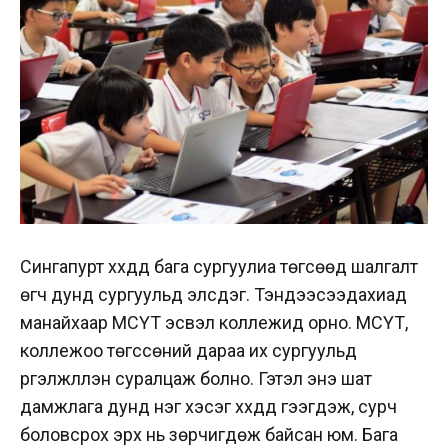
Сингапурт хүүхдүүд бага сургуулиа төгсөөд шалгалт
өгч дунд сургуульд элсдэг. Тэндээсээдахиад
манайхаар МСҮТ эсвэл коллежид орно. МСҮТ,
коллежоо төгссөний дараа их сургуульд
үргэлжлүүлэн суралцаж болно. Гэтэл энэ шат
дамжлага дунд нэг хэсэг хүүхдүүд гээгдэж, сурч
боловсрох эрх нь зөрчигдөж байсан юм. Бага