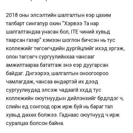
2018 оны элсэлтийн шалгалтын үеэр цахим
талбарт сингапур охин “Хэрвээ Та нар
шалгалтандаа унасан бол, ITE чиний хувьд
таарсан газар” хэмээн шоглон бичсэн нь тус
коллежийг төгсөгчдийн дургүйцлийг ихэд хүргэж,
олон төгсөгч сургуулийнхаа чансааг
амжилтаараа бататгаж энэ үеэр дуугарсан
байдаг. Дүнгээрээ, шалгалтын оноогоороо
чамлагдаж, чансаа өндөртэй их дээд
сургуулиудад элсэж чадаагүй хүүхдүүд тус
коллежийн оюутнуудын дийлэнхийг бүрдүүлдэг ч,
сүүлийн үед сонгоод орж ирж буй нь бараг тал
хувьд дөхөх болжээ. Гаднаас оюутнууд ч ирж
суралцах болсон байна.