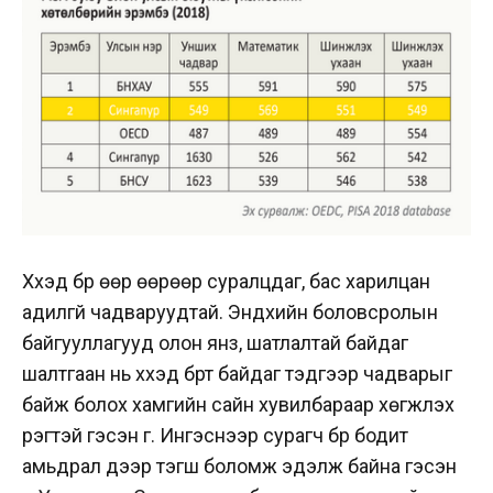
Хүүхэд бүр өөр өөрөөр суралцдаг, бас харилцан
адилгүй чадваруудтай. Эндхийн боловсролын
байгууллагууд олон янз, шатлалтай байдаг
шалтгаан нь хүүхэд бүрт байдаг тэдгээр чадварыг
байж болох хамгийн сайн хувилбараар хөгжүүлэх
үүрэгтэй гэсэн үг. Ингэснээр сурагч бүр бодит
амьдрал дээр тэгш боломж эдэлж байна гэсэн