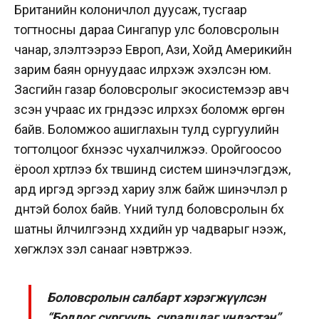
Британийн колоничлол дуусаж, тусгаар
тогтносны дараа Сингапур улс боловсролын
чанар, үзүүлэлтээрээ Европ, Ази, Хойд Америкийн
зарим баян орнуудаас илүүрхэж эхэлсэн юм.
Засгийн газар боловсролыг экосистемээр авч
үзсэн учраас их гүрнүүдээс илүүрхэх боломж өргөн
байв. Боломжоо ашиглахын тулд сургуулийн
тогтолцоог бүхнээс чухалчилжээ. Оройгоосоо
ёроол хүртлээ бүх түвшинд систем шинэчлэгдэж,
ард иргэд эргээд хариу үзүүлж байж шинэчлэл үр
дүнтэй болох байв. Үүний тулд боловсролын бүх
шатны үйлчилгээнд хүүхдийн ур чадварыг нээж,
хөгжүүлэх үзэл санааг нэвтрүүжээ.
Боловсролын салбарт хэрэгжүүлсэн
“Боддог сургууль, суралцдаг үндэстэн”