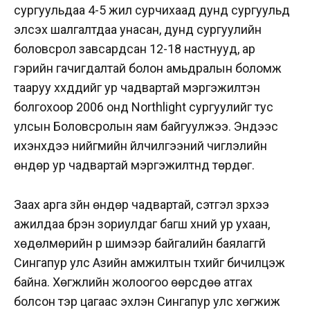
сургуульдаа 4-5 жил сурчихаад дунд сургуульд
элсэх шалгалтдаа унасан, дунд сургуулийн
боловсрол завсардсан 12-18 настнууд, ар
гэрийн гачигдалтай болон амьдралын боломж
тааруу хүүхдүүдийг ур чадвартай мэргэжилтэн
болгохоор 2006 онд Northlight сургуулийг тус
улсын Боловсролын яам байгуулжээ. Эндээс
ихэнхдээ нийгмийн үйлчилгээний чиглэлийн
өндөр ур чадвартай мэргэжилтнүүд төрдөг.
Заах арга зүйн өндөр чадвартай, сэтгэл зүрхээ
ажилдаа бүрэн зориулдаг багш хүний ур ухаан,
хөдөлмөрийн үр шимээр байгалийн баялаггүй
Сингапур улс Азийн амжилтын түүхийг бичилцэж
байна. Хөгжлийн жолоогоо өөрсдөө атгах
болсон тэр цагаас эхлэн Сингапур улс хөгжиж