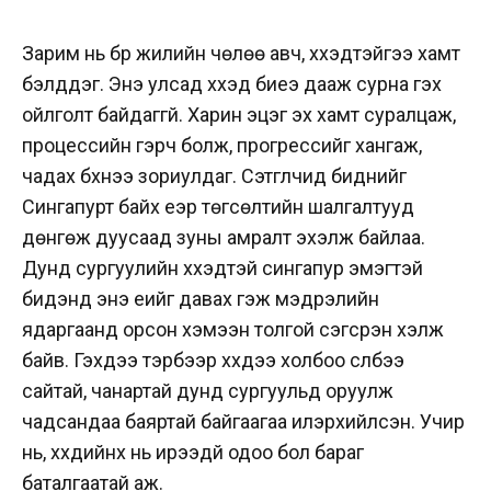
Зарим нь бүүр жилийн чөлөө авч, хүүхэдтэйгээ хамт
бэлддэг. Энэ улсад хүүхэд биеэ дааж сурна гэх
ойлголт байдаггүй. Харин эцэг эх хамт суралцаж,
процессийн гэрч болж, прогрессийг хангаж,
чадах бүхнээ зориулдаг. Сэтгүүлчид биднийг
Сингапурт байх үеэр төгсөлтийн шалгалтууд
дөнгөж дуусаад зуны амралт эхэлж байлаа.
Дунд сургуулийн хүүхэдтэй сингапур эмэгтэй
бидэнд энэ үеийг давах гэж мэдрэлийн
ядаргаанд орсон хэмээн толгой сэгсрэн хэлж
байв. Гэхдээ тэрбээр хүүхдээ холбоо сүлбээ
сайтай, чанартай дунд сургуульд оруулж
чадсандаа баяртай байгаагаа илэрхийлсэн. Учир
нь, хүүхдийнх нь ирээдүй одоо бол бараг
баталгаатай аж.