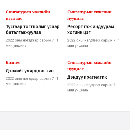
Сингапурын хөгжлийн
Сингапурын хөгжлийн
нууцаас
нууцаас
Тусгаар тогтнолыг усаар
Ресорт гэж андуурам
баталгаажуулав
хогийн цэг
2022 оны нэгдүгээр сарын 7
·
1
2022 оны нэгдүгээр сарын 7
·
1
мин
уншина
мин
уншина
Бизнес
Сингапурын хөгжлийн
нууцаас
Дэлхийг удирддаг сан
Дэндүү прагматик
2022 оны нэгдүгээр сарын 7
·
1
мин
уншина
2022 оны нэгдүгээр сарын 7
·
1
мин
уншина