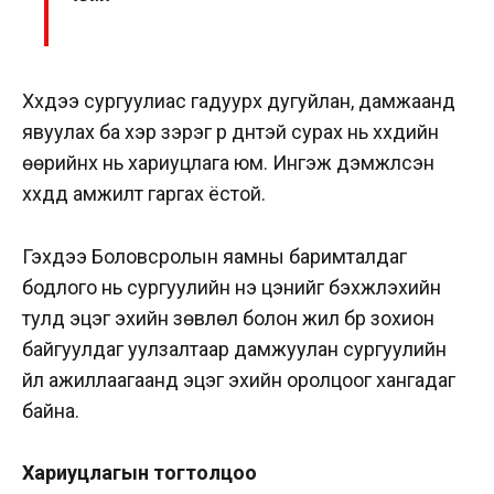
Хүүхдээ сургуулиас гадуурх дугуйлан, дамжаанд
явуулах ба хэр зэрэг үр дүнтэй сурах нь хүүхдийн
өөрийнх нь хариуцлага юм. Ингэж дэмжүүлсэн
хүүхдүүд амжилт гаргах ёстой.
Гэхдээ Боловсролын яамны баримталдаг
бодлого нь сургуулийн үнэ цэнийг бэхжүүлэхийн
тулд эцэг эхийн зөвлөл болон жил бүр зохион
байгуулдаг уулзалтаар дамжуулан сургуулийн
үйл ажиллаагаанд эцэг эхийн оролцоог хангадаг
байна.
Хариуцлагын тогтолцоо