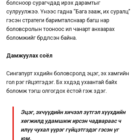
болсноор сурагчдад ирэх дарамтыг
сулруулжээ. Үүнээс гадна “Бага зааж, их суралц”
гэсэн стратеги баримталснаар багш нар
боловсролын тооноос илүү чанарт анхаарах
боломжийг бүрдүүлсэн байна.
Дамжуулах соёл
Сингапурт хүүхдийн боловсролд эцэг, эх хамгийн
гол үүрэг гүйцэтгэдэг. Бүх хүүхдэд ухаантай байх
боломж тэгш олгогдох ёстой гэж үздэг.
Эцэг, эхчүүдийн хичээл зүтгэл хүүхдийн
хөгжилд удамшиж ирсэн чадвараас ч
илүү чухал үүрэг гүйцэтгэдэг гэсэн үг
юм.