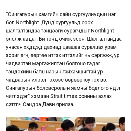
“Сингапурын хамгийн сайн сургуулиудын нэг
бол Northlight. Дунд сургуульд орох
шалгалтандаа тэнцээгүй сурагчдыг Northlight
элсүүлж авдаг. Би тэнд очиж үзсэн. Шалгалтандаа
унасан хүүхдүүдэд дахиад цаашаа суралцах урам
зориг өгч, өөртөө итгэх итгэлийг нь сэргээж, ур
чадвартай мэргэжилтэн болгоно гэдэг
тэндэхийн багш нарын гайхамшигтай ур
чадварын илрэл гэхээс өөрөөр юу гэх вэ.
Сингапурын боловсролын яамны бодлого үүнд л
чиглэдэг” хэмээн Strait times сонины ахлах
сэтгүүлч Сандра Дэви ярилаа.