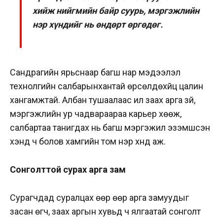
хийж нийгмийн байр суурь, мэргэжлийн
нэр хүндийг нь өндөрт өргөдөг.
Сандрагийн ярьснаар багш нар мэдээлэл
технолгийн салбарынхантай өрсөлдөхүйц цалин
хангамжтай. Албан тушаалаас илүү заах арга зүй,
мэргэжлийн ур чадвараараа карьер хөөж,
салбартаа танигдах нь багш мэргэжил эзэмшсэн
хэнд ч болов хамгийн том нэр хүнд аж.
Сонголттой сурах арга зам
Сурагчдад суралцах өөр өөр арга замуудыг
засан өгч, заах аргын хувьд ч ялгаатай сонголт