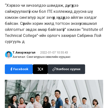
“Хэрвээ чи хичээлдээ шамдаж, дүнгүүдээ
сайжруулахгүй юм бол ITE коллежид дуусна шүү
хэмээн сингапур эцэг эхчүүд хүүхдүүдээ айлган хэлдэг
байсан. Сүүлийн хорин жилд тогтсон энэхүү хэвшмэл
ойлголтыг эвдэх амар байгаагүй” хэмээн “Institute of
Technical College”-ийн орлогч захирал Сабрина Лой
сургууль д
Т.Амаржаргал
·
2022-01-07 10:55:43
·
Ангилал
:
Сингапурын хөгжлийн нууцаас
Facebook
X
Холбоос хуулах