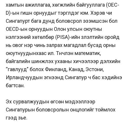
хамтын ажиллагаа, хөгжлийн байгууллага (OEC-
D)-ын гишүүн орнуудыг тэргүүлдэг юм. Хэрэв чи
Сингапурт бага дунд боловсрол эзэмшсэн бол
OECD-ын орнуудын Олон улсын оюутны
үнэлгээний хөтөлбөр (PISA)-ийн үзүүлэлтийн оройд
нь овог нэр чинь залрах магадлал бусад орны
оюутнуудынхаас илүү. Түүнчлэн математик,
байгалийн шинжлэх ухааны хичээлээр дэлхийн
“гавлууд” болох Финланд, Канад, Эстони,
Ирландчуудын эгнээнд Сингапур ч бас хэдийнэ
багтсан.
Эх сурвалжуудын өгсөн мэдээллээр
Сингапурын боловсролын онцлогийг тоймлох
гээд үзье.