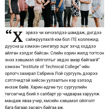
“Х
эрвээ чи хичээлдээ шамдаж, дүнгүүдээ
сайжруулахгүй юм бол ITE коллежид
дуусна шүү хэмээн сингапур эцэг эхчүүд хүүхдүүдээ
айлган хэлдэг байсан. Сүүлийн хорин жилд тогтсон
энэхүү хэвшмэл ойлголтыг эвдэх амар байгаагүй”
хэмээн “Institute of Technical College”-ийн
орлогч захирал Сабрина Лой сургууль дээрээ
сэтгүүлчидтэй хийсэн уулзалтын үеэр хэлээд
инээж байв. Харин өдгөө тус сургуулийн
төгсөгчид бүхий л салбарт ур чадвараа харуулж
мандаж яваа учир, хүмүүсийн хэвшмэл ойлголт
бага багаар засарч байгаа аж.