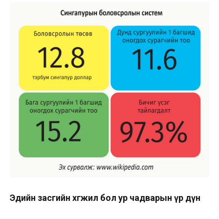
Эдийн засгийн хөгжил бол ур чадварын үр дүн