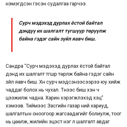
нэмэгдсэн гэсэн судалгаа гарчээ.
Сурч мэдэхэд дурлах ёстой байтал
дэндүү их шалгалт түгшүүр төрүүлж
байна гэдэг сайн зүйл яавч биш.
Сандра “Сурч мэдэхэд дурлах ёстой байтал
дэндүү их шалгалт түгшүүр төрүүлж байна гэдэг сайн
зүйл яавч биш. Хүн сурч мэдсэнээсээрээ юу хийж
чаддаг болох нь чухал. Түүнээс биш хэн ч
цээжилж чадна. Харин хэрэгжүүлэхэд хэцүү”
хэмээв. Тиймээс Засгийн газар үүний хариуд,
шалгалтын оноогоор жагсаадагийг болиулж, тоог
нь цөөлж, жилийн эцэст нэг л шалгалт авдаг