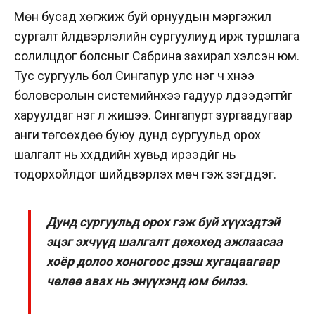
Мөн бусад хөгжиж буй орнуудын мэргэжил
сургалт үйлдвэрлэлийн сургуулиуд ирж туршлага
солилцдог болсныг Сабрина захирал хэлсэн юм.
Тус сургууль бол Сингапур улс нэг ч хүнээ
боловсролын системийнхээ гадуур үлдээдэггүйг
харуулдаг нэг л жишээ. Сингапурт зургаадугаар
анги төгсөхдөө буюу дунд сургуульд орох
шалгалт нь хүүхдүүдийн хувьд ирээдүйг нь
тодорхойлдог шийдвэрлэх мөч гэж үзэгддэг.
Дунд сургуульд орох гэж буй хүүхэдтэй
эцэг эхчүүд шалгалт дөхөхөд ажлаасаа
хоёр долоо хоногоос дээш хугацаагаар
чөлөө авах нь энүүхэнд юм билээ.