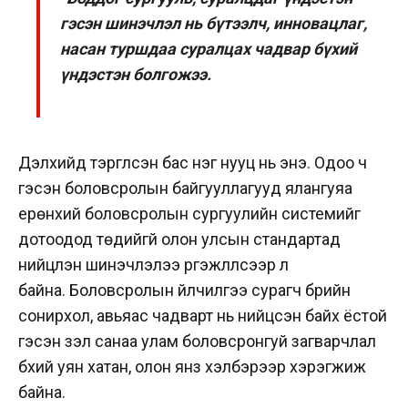
гэсэн шинэчлэл нь бүтээлч, инновацлаг,
насан туршдаа суралцах чадвар бүхий
үндэстэн болгожээ.
Дэлхийд тэргүүлсэн бас нэг нууц нь энэ. Одоо ч
гэсэн боловсролын байгууллагууд ялангуяа
ерөнхий боловсролын сургуулийн системийг
дотоодод төдийгүй олон улсын стандартад
нийцүүлэн шинэчлэлээ үргэжлүүлсээр л
байна. Боловсролын үйлчилгээ сурагч бүрийн
сонирхол, авьяас чадварт нь нийцсэн байх ёстой
гэсэн үзэл санаа улам боловсронгуй загварчлал
бүхий уян хатан, олон янз хэлбэрээр хэрэгжиж
байна.