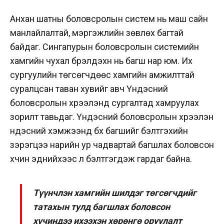
Анхан шатны боловсролын систем нь маш сайн
манлайлалтай, мэргэжлийн зөвлөх багтай
байдаг. Сингапурын боловсролын системийн
хамгийн чухал бүрэлдэхүүн нь багш нар юм. Их
сургуулийн төгсөгчдөөс хамгийн амжилттай
суралцсан таван хувийг авч Үндэсний
боловсролын хүрээлэнд сургалтад хамруулах
зорилт тавьдаг. Үндэсний боловсролын хүрээлэн
үндэсний хэмжээнд бүх багшийг бэлтгэхийн
зэрэгцээ нарийн ур чадвартай багшлах боловсон
хүчин эднийхээс л бэлтгэгдэж гардаг байна.
Түүнчлэн хамгийн шилдэг төгсөгчдийг
татахын тулд багшлах боловсон
хүчиндээ ихээхэн хөрөнгө оруулалт