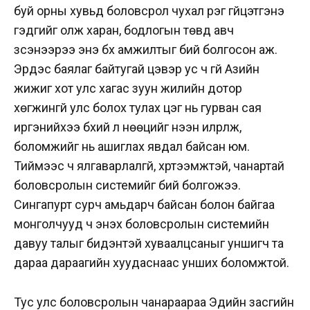
буй орны хувьд боловсрол чухал үүрэг гүйцэтгэнэ
гэдгийг олж харан, бодлогын төвд авч
үзсэнээрээ энэ бүх амжилтыг бий болгосон аж.
Эрдэс баялаг байтугай цэвэр ус ч үгүй Азийн
жижиг хот улс хагас зуун жилийн дотор
хөгжингүй улс болох тулах цэг нь гурван сая
иргэнийхээ бүхий л нөөцийг нээн илрүүлж,
боломжийг нь ашиглах явдал байсан юм.
Тиймээс ч ялгаварлалгүй, хүртээмжтэй, чанартай
боловсролын системийг бий болгожээ.
Сингапурт сурч амьдарч байсан болон байгаа
монголчууд ч энэхүү боловсролын системийн
давуу талыг бидэнтэй хуваалцсаныг уншигч та
дараа дараагийн хуудаснаас унших боломжтой.
Тус улс боловсролын чанараараа Эдийн засгийн