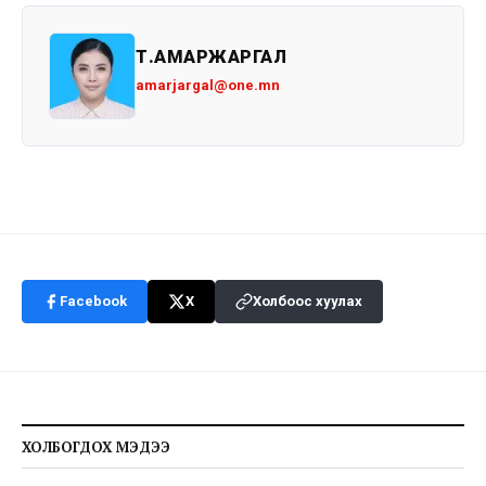
Т.АМАРЖАРГАЛ
amarjargal@one.mn
Facebook
X
Холбоос хуулах
ХОЛБОГДОХ МЭДЭЭ