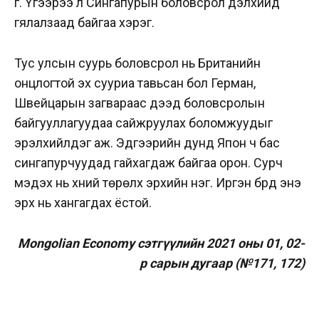
үг. Үүгээрээ л Сингапурын боловсрол дэлхийд
гялалзаад байгаа хэрэг.
Тус улсын суурь боловсрол нь Британийн
онцлогтой эх сууриа тавьсан бол Герман,
Швейцарын загвараас дээд боловсролын
байгууллагуудаа сайжруулах боломжуудыг
эрэлхийлдэг аж. Эдгээрийн дунд Япон ч бас
сингапурчуудад гайхагдаж байгаа орон. Сурч
мэдэх нь хүний төрөлх эрхийн нэг. Иргэн бүрд энэ
эрх нь хангагдах ёстой.
Mongolian Economy сэтгүүлийн 2021 оны 01, 02-
р сарын дугаар (№171, 172)