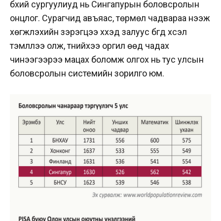
бүхий сургуулиуд нь Сингапурын боловсролын
онцлог. Сурагчид авъяас, төрмөл чадвараа нээж
хөгжүүлэхийн зэрэгцээ хүүхэд залуус бүгд хүсэл
тэмүүллээ олж, түүнийхээ оргил өөд чадах
чинээгээрээ мацах боломж олгох нь тус улсын
боловсролын системийн зорилго юм.