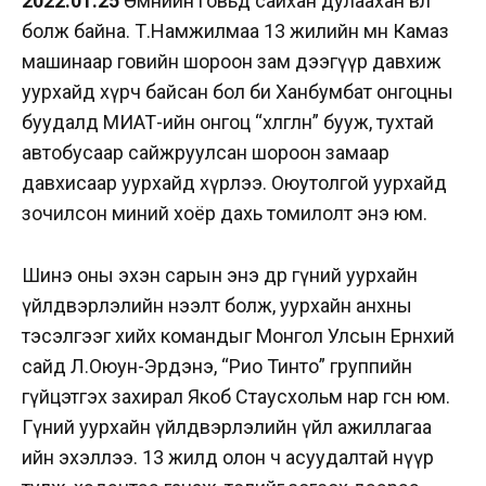
2022.01.25
Өмнийн говьд сайхан дулаахан өвөл
болж байна. Т.Намжилмаа 13 жилийн өмнө Камаз
машинаар говийн шороон зам дээгүүр давхиж
уурхайд хүрч байсан бол би Ханбумбат онгоцны
буудалд МИАТ-ийн онгоц “хөлөглөн” бууж, тухтай
автобусаар сайжруулсан шороон замаар
давхисаар уурхайд хүрлээ. Оюутолгой уурхайд
зочилсон миний хоёр дахь томилолт энэ юм.
Шинэ оны эхэн сарын энэ өдөр гүний уурхайн
үйлдвэрлэлийн нээлт болж, уурхайн анхны
тэсэлгээг хийх командыг Монгол Улсын Ерөнхий
сайд Л.Оюун-Эрдэнэ, “Рио Тинто” группийн
гүйцэтгэх захирал Якоб Стаусхольм нар өгсөн юм.
Гүний уурхайн үйлдвэрлэлийн үйл ажиллагаа
ийн эхэллээ. 13 жилд олон ч асуудалтай нүүр