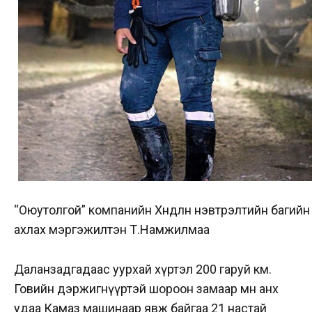
“Оюутолгой” компанийн Хөндлөн нэвтрэлтийн багийн
ахлах мэргэжилтэн Т.Намжилмаа
Даланзадгадаас уурхай хүртэл 200 гаруй км.
Говийн дэржигнүүртэй шороон замаар мөн анх
удаа Камаз машинаар явж байгаа 21 настай