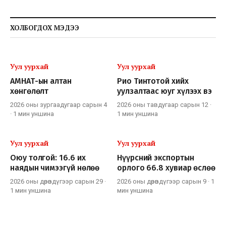
ХОЛБОГДОХ МЭДЭЭ
Уул уурхай
Уул уурхай
АМНАТ-ын алтан
Рио Тинтотой хийх
хөнгөлөлт
уулзалтаас юуг хүлээх вэ
2026 оны зургаадугаар сарын 4
2026 оны тавдугаар сарын 12
·
·
1 мин
уншина
1 мин
уншина
Уул уурхай
Уул уурхай
Оюу толгой: 16.6 их
Нүүрсний экспортын
наядын чимээгүй нөлөө
орлого 66.8 хувиар өслөө
2026 оны дөрөвдүгээр сарын 29
·
2026 оны дөрөвдүгээр сарын 9
·
1
1 мин
уншина
мин
уншина