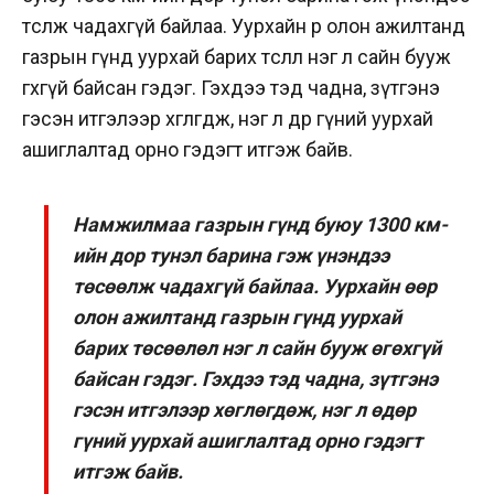
төсөөлж чадахгүй байлаа. Уурхайн өөр олон ажилтанд
газрын гүнд уурхай барих төсөөлөл нэг л сайн бууж
өгөхгүй байсан гэдэг. Гэхдээ тэд чадна, зүтгэнэ
гэсэн итгэлээр хөглөгдөж, нэг л өдөр гүний уурхай
ашиглалтад орно гэдэгт итгэж байв.
Намжилмаа газрын гүнд буюу 1300 км-
ийн дор тунэл барина гэж үнэндээ
төсөөлж чадахгүй байлаа. Уурхайн өөр
олон ажилтанд газрын гүнд уурхай
барих төсөөлөл нэг л сайн бууж өгөхгүй
байсан гэдэг. Гэхдээ тэд чадна, зүтгэнэ
гэсэн итгэлээр хөглөгдөж, нэг л өдөр
гүний уурхай ашиглалтад орно гэдэгт
итгэж байв.