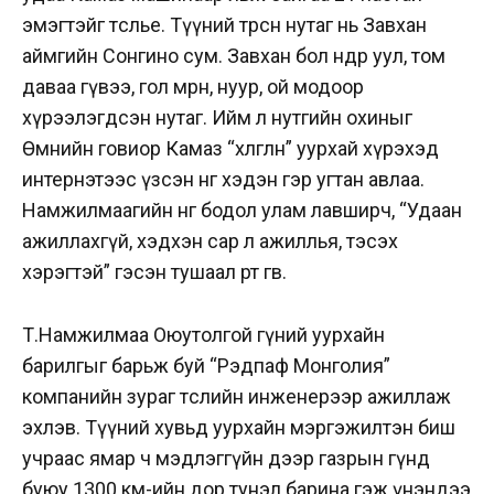
эмэгтэйг төсөөлье. Түүний төрсөн нутаг нь Завхан
аймгийн Сонгино сум. Завхан бол өндөр уул, том
даваа гүвээ, гол мөрөн, нуур, ой модоор
хүрээлэгдсэн нутаг. Ийм л нутгийн охиныг
Өмнийн говиор Камаз “хөлөглөн” уурхай хүрэхэд
интернэтээс үзсэн нөгөө хэдэн гэр угтан авлаа.
Намжилмаагийн нөгөө бодол улам лавширч, “Удаан
ажиллахгүй, хэдхэн сар л ажиллья, тэсэх
хэрэгтэй” гэсэн тушаал өөртөө өгөв.
Т.Намжилмаа Оюутолгой гүний уурхайн
барилгыг барьж буй “Рэдпаф Монголия”
компанийн зураг төслийн инженерээр ажиллаж
эхлэв. Түүний хувьд уурхайн мэргэжилтэн биш
учраас ямар ч мэдлэггүйн дээр газрын гүнд
буюу 1300 км-ийн дор тунэл барина гэж үнэндээ