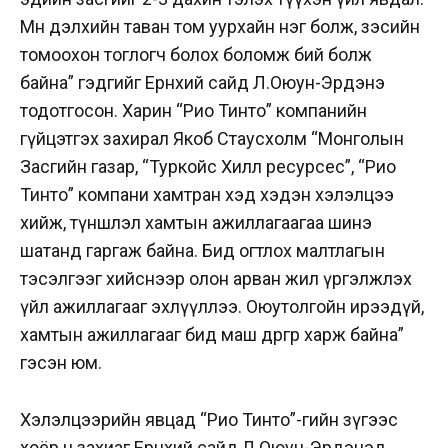
Мөн дэлхийн таван том уурхайн нэг болж, зэсийн
томоохон тоглогч болох боломж бий болж
байна” гэдгийг Ерөнхий сайд Л.Оюун-Эрдэнэ
тодотгосон. Харин “Рио Тинто” компанийн
гүйцэтгэх захирал Якоб Стаусхолм “Монголын
Засгийн газар, “Туркойс Хилл ресурсес”, “Рио
Тинто” компани хамтран хэд хэдэн хэлэлцээ
хийж, түншлэл хамтын ажиллагаагаа шинэ
шатанд гаргаж байна. Бид огтлох малтлагын
тэсэлгээг хийснээр олон арван жил үргэлжлэх
үйл ажиллагааг эхлүүллээ. Оюутолгойн ирээдүй,
хамтын ажиллагааг бид маш өөдрөгөөр харж байна”
гэсэн юм.
Хэлэлцээрийн явцад “Рио Тинто”-гийн зүгээс
хоёр ч захиаг Ерөнхий сайд Л.Оюун-Эрдэнэд