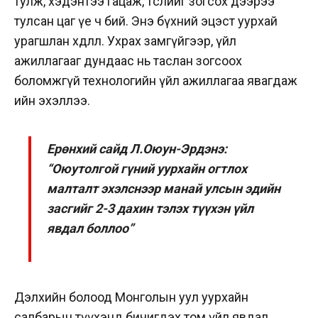
тулж, хэдэнтээ гацаж, төслийг зогсох дээрээ
тулсан цаг үе ч бий. Энэ бүхний эцэст уурхай
урагшлан хөдөллөө. Ухрах замгүйгээр, үйл
ажиллагааг дундаас нь таслан зогсоох
боломжгүй технологийн үйл ажиллагаа явагдаж
ийн эхэллээ.
Ерөнхий сайд Л.Оюун-Эрдэнэ:
“Оюутолгой гүний уурхайн огтлох
малталт эхэлснээр манай улсын эдийн
засгийг 2-3 дахин тэлэх түүхэн үйл
явдал боллоо”
Дэлхийн болоод Монголын уул уурхайн
салбарын түүхэнд бичигдэх том үйл явдал