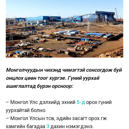
Монголчуудын чихэнд чимэгтэй сонсогдож буй
онцлох цөөн тоог хүргэе. Гүний уурхай
ашиглалтад бүрэн орсноор:
– Монгол Улс дэлхийд эхний
5-д
орох гүний
уурхайтай болно.
– Монгол Улсын төсөв, эдийн засагт орох өгөөж
хамгийн багадаа
3
дахин нэмэгдэнэ.