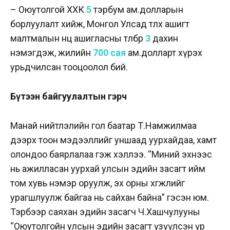
– Оюутолгой ХХК
5
тэрбум ам.долларын
борлуулалт хийж, Монгол Улсад төлөх ашигт
малтмалын нөөц ашигласны төлбөр
3
дахин
нэмэгдэж, жилийн
700 сая
ам.долларт хүрэх
урьдчилсан тооцоолол бий.
Бүтээн байгуулалтын гэрч
Манай нийтлэлийн гол баатар Т.Намжилмаа
дээрх тоон мэдээллийг уншаад уурхайдаа, хамт
олондоо баярлалаа гэж хэллээ. “Миний эхнээс
нь ажилласан уурхай улсын эдийн засагт ийм
том хувь нэмэр оруулж, эх орны хөгжлийг
урагшлуулж байгаа нь сайхан байна” гэсэн юм.
Тэрбээр саяхан эдийн засагч Ч.Хашчулууны
“Оюутолгойн улсын эдийн засагт үзүүлсэн үр