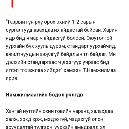
“Газрын гүн рүү орох эхний 1-2 сарын
сургалтууд авахдаа их айдастай байсан. Харин
өнөөдөр бид ямар ч айдасгүй болсон. Оюутолгой
уурхайн бүх хууль дүрэм, стандарт уурхайчид,
ажилтнуудын аюулгүй байдлын төлөө байдаг. Мөн
дэлхийн стандартаас ч дээгүүр учраас бид
итгэл төгс ажлаа хийдэг” хэмээн Т.Намжилмаа
ярив.
Намжилмаагийн бодол өөрчлөгдөв
Хангай нутгийн охин говийн наранд халахдаа
халж, хөрөхдөө хөрж, мэдэхгүй, чадахгүй олон
асуудалтай тулгарч, уурхайн амьдралд хөл