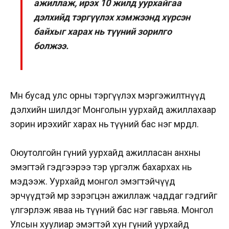
ажиллаж, ирэх 10 жилд уурхайгаа
дэлхийд тэргүүлэх хэмжээнд хүрсэн
байхыг харах нь түүний зорилго
болжээ.
Мөн бусад улс орны тэргүүлэх мэргэжилтнүүд
дэлхийн шилдэг Монголын уурхайд ажиллахаар
зорин ирэхийг харах нь түүний бас нэг мөрөөдөл.
Оюутолгойн гүний уурхайд ажилласан анхны
эмэгтэй гэдгээрээ тэр үргэлж бахархах нь
мэдээж. Уурхайд монгол эмэгтэйчүүд
эрчүүдтэй мөр зэрэгцэн ажиллаж чаддаг гэдгийг
үлгэрлэж яваа нь түүний бас нэг гавьяа. Монгол
Улсын хуулиар эмэгтэй хүн гүний уурхайд