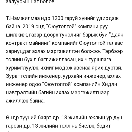
залуусын нэг болов.
Т.Намжилмаа өнөөдөр 1200 гаруй хүнийг удирдаж
байна. 2019 онд “Оюутолгой” компани руу
шилжиж, газар доорх тунэлийг барьж буй “Даян
контракт майнинг” компанийг Оюутолгой талаас
хариуцдаг ахлах мэргэжилтэн болжээ. Тэрбээр
төслийн бүх л багт ажилласан, их ч туршлага
хуримтлуулж, ихийг мэдэж авснаа ярих дуртай.
Зураг төслийн инженер, уурхайн инженер, ахлах
инженер одоо “Оюутолгой” компанийн Хөндлөн
нэвтрэлтийн багийн ахлах мэргэжилтнээр
ажиллаж байна.
Өнөөдөр түүний баярт өдөр. 13 жилийн ажлын үр дүн
гарсан өдөр. 13 жилийн төсөөлөл нь биелж, бодит