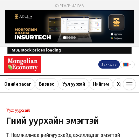
СУРТАЛЧИЛГАА
MSE stock prices loading
Захиалга
Эдийн засаг
Бизнес
Уул уурхай
Нийгэм
Хөрөнгө ору
Уул уурхай
Гүний уурхайн эмэгтэй
Т.Намжилмаа өөрийгөө уурхайд ажилладаг эмэгтэй