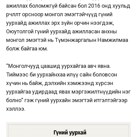
ажиллах боломжгүй байсан бол 2016 онд хуульд
өөрчлөлт орсноор монгол эмэгтэйчүүд гүний
уурхайд ажиллах эрх зүйн орчин нээгдэж,
Оюутолгой гүний уурхайд ажилласан анхны
монгол эмэгтэй нь Түмэнжаргалын Намжилмаа
болж байгаа юм.
“Монголчууд цаашид уурхайгаа авч явна.
Тиймээс би уурхайнхаа илүү сайн боловсон
хүчин нь байж, дэлхийн хэмжээнд хүрсэн
уурхайгаа удирдаад явах мэргэжилтнүүдийн нэг
болно” гэж гүний уурхайн эмэгтэй итгэлтэйгээр
хэллээ.