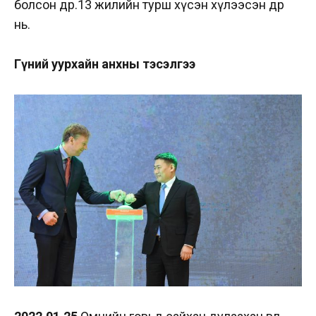
болсон өдөр.13 жилийн турш хүсэн хүлээсэн өдөр
нь.
Гүний уурхайн анхны тэсэлгээ