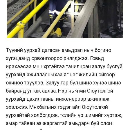
Түүний уурхай дагасан амьдрал нь ч богино
хугацаанд орвонгоороо өөрчлөгджээ. Говьд
ирэхээсээ өмнө нөхөртэйгээ танилцсан залуу бүсгүй
уурхайд ажилласныхаа яг нэг жилийн ойгоор
охиноо төрүүлэв. Залуу гэр бүл шинэ хүнээ шинэ
байранд угтаж авлаа. Нөхөр нь ч мөн Оюутолгой
уурхайд цахилгааны инженерээр ажиллаж
эхэлжээ. Мөнхбатынх гэдэг айл Оюутолгой
уурхайтай холбогдож, төслийн үр шимийг хүртэж,
амар тайван аз жаргалтай амьдарч буй олон