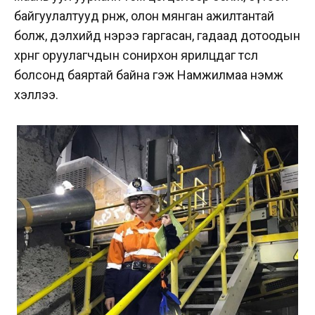
байгуулалтууд өрнөж, олон мянган ажилтантай
болж, дэлхийд нэрээ гаргасан, гадаад дотоодын
хөрөнгө оруулагчдын сонирхон ярилцдаг төсөл
болсонд баяртай байна гэж Намжилмаа нэмж
хэллээ.