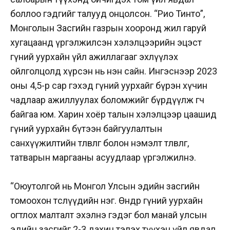
боллоо гэдгийг талууд онцолсон. “Рио Тинто”,
Монголын Засгийн газрын хооронд жил гаруй
хугацаанд үргэлжилсэн хэлэлцээрийн эцэст
гүний уурхайн үйл ажиллагааг эхлүүлэх
ойлголцолд хүрсэн нь нэн сайн. Ингэснээр 2023
оны 4,5-р сар гэхэд гүний уурхайг бүрэн хүчин
чадлаар ажиллуулах боломжийг бүрдүүлж өгч
байгаа юм. Харин хоёр талын хэлэлцээр цаашид
гүний уурхайн бүтээн байгуулалтын
санхүүжилтийн төлөвлөгөө болон нэмэлт төлөвлөгөө,
татварын маргааны асуудлаар үргэлжилнэ.
“Оюутолгой нь Монгол Улсын эдийн засгийн
томоохон төслүүдийн нэг. Өнөөдөр гүний уурхайн
огтлох малталт эхэлнэ гэдэг бол манай улсын
эдийн засгийг 2-3 дахин тэлэх түүхэн үйл явдал.