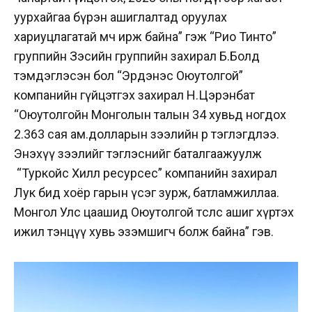
уурхайгаа бүрэн ашиглалтад оруулах
хариуцлагатай мөч ирж байна” гэж “Рио Тинто”
группийн Зэсийн группийн захирал Б.Болд
тэмдэглэсэн бол “Эрдэнэс Оюутолгой”
компанийн гүйцэтгэх захирал Н.Цэрэнбат
“Оюутолгойн Монголын талын 34 хувьд ногдох
2.363 сая ам.долларын зээлийн өр тэглэгдлээ.
Энэхүү зээлийг тэглэснийг баталгаажуулж
“Туркойс Хилл ресурсес” компанийн захирал
Лук бид хоёр гарын үсэг зурж, батламжиллаа.
Монгол Улс цаашид Оюутолгой төслөөс ашиг хүртэх
ижил тэнцүү хувь эзэмшигч болж байна” гэв.