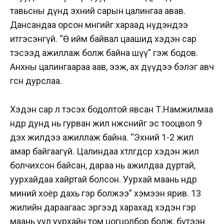
тавьсны дүнд эхний сарын цалингаа авав.
Дансандаа орсон мөнгийг хараад нүдэндээ
итгэсэнгүй. “Өө ийм байвал цаашид хэдэн сар
тэсээд ажиллаж болж байна шүү” гэж бодов.
Анхны цалингаараа аав, ээж, ах дүүдээ бэлэг авч
өгснөө дурслаа.
Хэдэн сар л тэсэх бодолтой явсан Т.Намжилмаа
өнөөдөр дунд нь гурван жил өнжсөнийг эс тооцвол 9
дэх жилдээ ажиллаж байна. “Эхний 1-2 жил
амар байгаагүй. Цалиндаа хөтлөгдсөөр хэдэн жил
болчихсон байсан, дараа нь ажилдаа дуртай,
уурхайдаа хайртай болсон. Уурхай маань өнөөдөр
миний хоёр дахь гэр болжээ” хэмээн ярив. 13
жилийн дараагаас эргээд харахад хэдэн гэр
маань уул уурхайн том цогцолбор болж, бүтээн