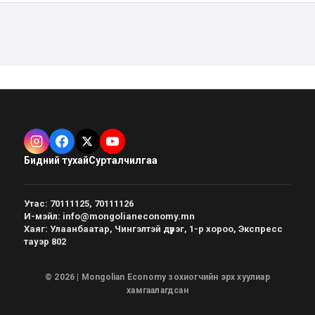
Бидний тухай
Сурталчилгаа
Утас
:
70111125, 70111126
И-мэйл
:
info@mongolianeconomy.mn
Хаяг
:
Улаанбаатар, Чингэлтэй дүүрэг, 1-р хороо, Экспресс
тауэр 802
© 2026 | Mongolian Economy зохиогчийн эрх хуулиар
хамгаалагдсан