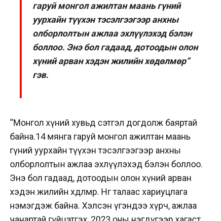
гаруй монгол ажилтан маань гүний
уурхайн түүхэн тэсэлгээгээр анхны
олборлолтын ажлаа эхлүүлэхэд бэлэн
боллоо. Энэ бол гадаад, дотоодын олон
хүний арван хэдэн жилийн хөдөлмөр”
гэв.
“Монгол хүний хувьд сэтгэл догдолж баяртай
байна.14 мянга гаруй монгол ажилтан маань
гүний уурхайн түүхэн тэсэлгээгээр анхны
олборлолтын ажлаа эхлүүлэхэд бэлэн боллоо.
Энэ бол гадаад, дотоодын олон хүний арван
хэдэн жилийн хөдөлмөр. Нөгөө талаас хариуцлага
нэмэгдэж байна. Хэлсэн үгэндээ хүрч, ажлаа
чанартай гүйцэтгэх, 2023 оны нэгдүгээр хагаст