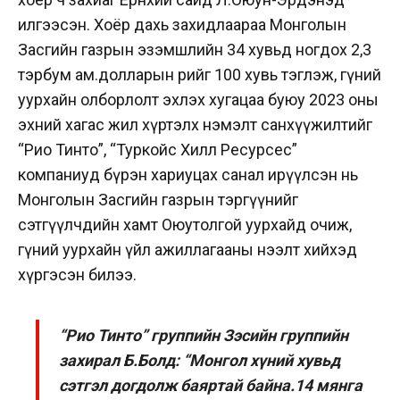
илгээсэн. Хоёр дахь захидлаараа Монголын
Засгийн газрын эзэмшлийн 34 хувьд ногдох 2,3
тэрбум ам.долларын өрийг 100 хувь тэглэж, гүний
уурхайн олборлолт эхлэх хугацаа буюу 2023 оны
эхний хагас жил хүртэлх нэмэлт санхүүжилтийг
“Рио Тинто”, “Туркойс Хилл Ресурсес”
компаниуд бүрэн хариуцах санал ирүүлсэн нь
Монголын Засгийн газрын тэргүүнийг
сэтгүүлчдийн хамт Оюутолгой уурхайд очиж,
гүний уурхайн үйл ажиллагааны нээлт хийхэд
хүргэсэн билээ.
“Рио Тинто” группийн Зэсийн группийн
захирал Б.Болд: “Монгол хүний хувьд
сэтгэл догдолж баяртай байна.14 мянга