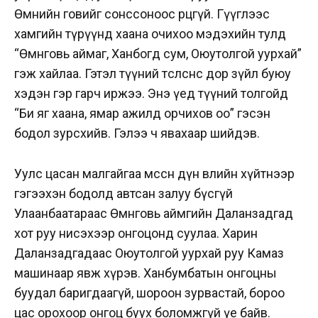
Өмнийн говийг сонссоноос өөрцгүй. Гүүглээс
хамгийн түрүүнд хаана очихоо мэдэхийн тулд
“Өмнөговь аймаг, Ханбогд сум, Оюутолгой уурхай”
гэж хайлаа. Гэтэл түүний төсөөлснөөс дор зүйл буюу
хэдэн гэр гарч иржээ. Энэ үед түүний толгойд
“Би яг хаана, ямар ажилд орчихов оо” гэсэн
бодол зурсхийв. Гэлээ ч явахаар шийдэв.
Уулс цасан малгайгаа өмссөн дүн өвлийн хүйтнээр
гэгээхэн бодолд автсан залуу бүсгүй
Улаанбаатараас Өмнөговь аймгийн Даланзадгад
хот руу нисэхээр онгоцонд суулаа. Харин
Даланзадгадаас Оюутолгой уурхай руу Камаз
машинаар явж хүрэв. Ханбумбатын онгоцны
буудал баригдаагүй, шороон зурвастай, бороо
цас орохоор онгоц буух боломжгүй үе байв.