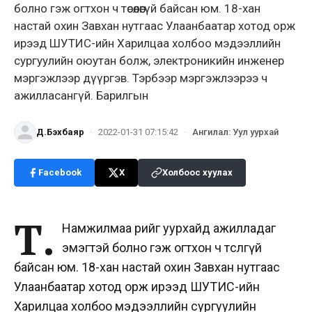
болно гэж огтхон ч төсөөлөөгүй байсан юм. 18-хан
настай охин Завхан нутгаас Улаанбаатар хотод орж
ирээд ШУТИС-ийн Харилцаа холбоо мэдээллийн
сургуулийн оюутан болж, электроникийн инженер
мэргэжлээр дүүргэв. Тэрбээр мэргэжлээрээ ч
ажилласангүй. Барилгын
Д.Бэхбаяр
·
2022-01-31 07:15:42
·
Ангилал
:
Уул уурхай
Facebook
X
Холбоос хуулах
Т.
Намжилмаа өөрийгөө уурхайд ажилладаг
эмэгтэй болно гэж огтхон ч төсөөлөөгүй
байсан юм. 18-хан настай охин Завхан нутгаас
Улаанбаатар хотод орж ирээд ШУТИС-ийн
Харилцаа холбоо мэдээллийн сургуулийн