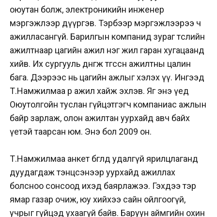
оюутан болж, электроникийн инженер
мэргэжлээр дүүргэв. Тэрбээр мэргэжлээрээ ч
ажилласангүй. Барилгын компанид зураг төслийн
ажилтнаар цагийн ажил нэг жил гаран хугацаанд
хийв. Их сургууль дөнгөж төгссөн ажилтны цалин
бага. Дээрээс нь цагийн ажлыг хэлэх үү. Ингээд
Т.Намжилмаа өөр ажил хайж эхлэв. Яг энэ үед
Оюутолгойн туслан гүйцэтгэгч компаниас ажлын
байр зарлаж, олон ажилтан уурхайд авч байх
үетэй таарсан юм. Энэ бол 2009 он.
Т.Намжилмаа анкет бөглөөд удалгүй ярилцлаганд
дуудагдаж тэнцсэнээр уурхайд ажиллах
болсноо сонсоод ихэд баярлажээ. Гэхдээ тэр
ямар газар очиж, юу хийхээ сайн ойлгоогүй,
учрыг гүйцэд ухаагүй байв. Баруун аймгийн охин