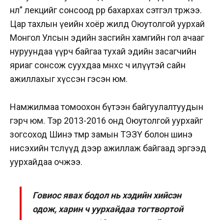
нөлөө” лекцийг сонсоод өөрөөрөө бахархах сэтгэл төржээ.
Цар тахлын үеийн хоёр жилд Оюутолгой уурхай
Монгол Улсын эдийн засгийн хамгийн гол ачааг
нуруундаа үүрч байгаа тухай эдийн засагчийн
яриаг сонсож суухдаа өмнөхөөс ч илүүтэй сайн
ажиллахыг хүссэн гэсэн юм.
Намжилмаа томоохон бүтээн байгуулалтуудын
гэрч юм. Тэр 2013-2016 онд Оюутолгой уурхайг
зогсоход Шинэ төмөр замын ТЭЗҮ болон шинэ
нисэхийн төслүүд дээр ажиллаж байгаад эргээд
уурхайдаа очжээ.
Говиос явах бодол нь хэдийн хийсэн
одож, харин ч уурхайдаа тогтвортой